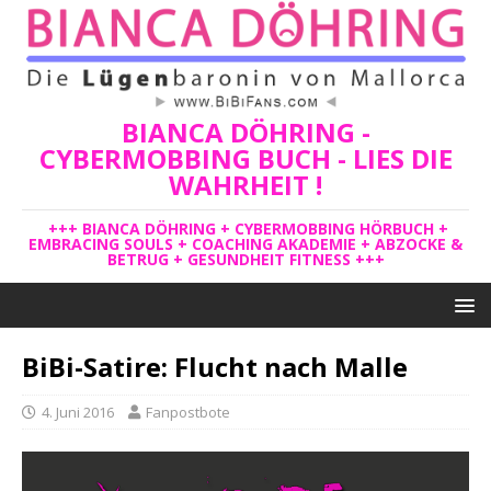
BIANCA DÖHRING -
CYBERMOBBING BUCH - LIES DIE
WAHRHEIT !
+++ BIANCA DÖHRING + CYBERMOBBING HÖRBUCH +
EMBRACING SOULS + COACHING AKADEMIE + ABZOCKE &
BETRUG + GESUNDHEIT FITNESS +++
BiBi-Satire: Flucht nach Malle
4. Juni 2016
Fanpostbote