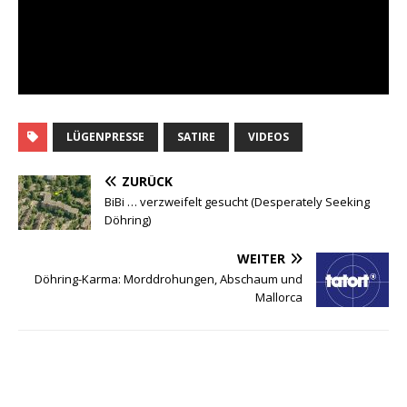
LÜGENPRESSE
SATIRE
VIDEOS
ZURÜCK
BiBi … verzweifelt gesucht (Desperately Seeking
Döhring)
WEITER
Döhring-Karma: Morddrohungen, Abschaum und
Mallorca