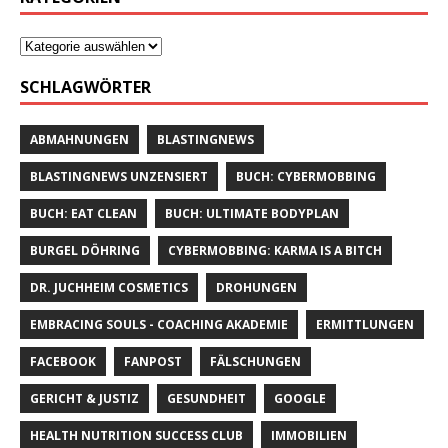
SCHLAGWÖRTER
ABMAHNUNGEN
BLASTINGNEWS
BLASTINGNEWS UNZENSIERT
BUCH: CYBERMOBBING
BUCH: EAT CLEAN
BUCH: ULTIMATE BODYPLAN
BURGEL DÖHRING
CYBERMOBBING: KARMA IS A BITCH
DR. JUCHHEIM COSMETICS
DROHUNGEN
EMBRACING SOULS - COACHING AKADEMIE
ERMITTLUNGEN
FACEBOOK
FANPOST
FÄLSCHUNGEN
GERICHT & JUSTIZ
GESUNDHEIT
GOOGLE
HEALTH NUTRITION SUCCESS CLUB
IMMOBILIEN