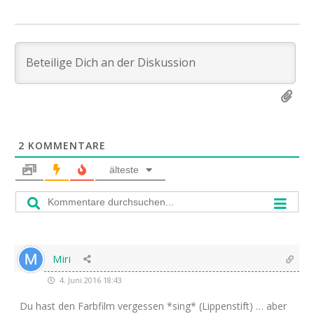
2
KOMMENTARE
älteste
Miri
4. Juni 2016 18:43
Du hast den Farb­film ver­ges­sen *sing* (Lip­pen­stift) … aber