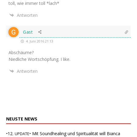
toll, wie immer toll *lach*
Antworten
Gast
4. Juni 2016 21:13
Abschäu­me?
Nied­li­che Wort­schöp­fung. I like.
Antworten
NEUSTE
NEWS
•12.
• Mit Soundhealing und Spiritualität will Bianca
UPDATE