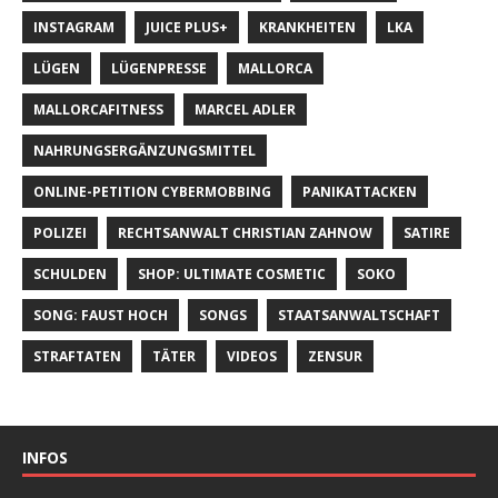
INSTAGRAM
JUICE PLUS+
KRANKHEITEN
LKA
LÜGEN
LÜGENPRESSE
MALLORCA
MALLORCAFITNESS
MARCEL ADLER
NAHRUNGSERGÄNZUNGSMITTEL
ONLINE-PETITION CYBERMOBBING
PANIKATTACKEN
POLIZEI
RECHTSANWALT CHRISTIAN ZAHNOW
SATIRE
SCHULDEN
SHOP: ULTIMATE COSMETIC
SOKO
SONG: FAUST HOCH
SONGS
STAATSANWALTSCHAFT
STRAFTATEN
TÄTER
VIDEOS
ZENSUR
INFOS