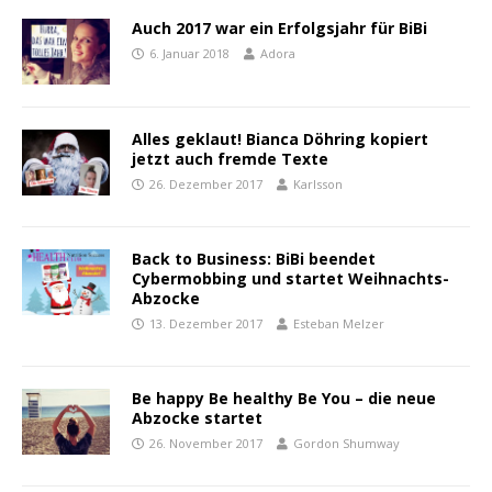
Auch 2017 war ein Erfolgsjahr für BiBi
6. Januar 2018
Adora
Alles geklaut! Bianca Döhring kopiert
jetzt auch fremde Texte
26. Dezember 2017
Karlsson
Back to Business: BiBi beendet
Cybermobbing und startet Weihnachts-
Abzocke
13. Dezember 2017
Esteban Melzer
Be happy Be healthy Be You – die neue
Abzocke startet
26. November 2017
Gordon Shumway