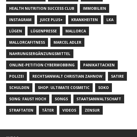
HEALTH NUTRITION SUCCESS CLUB
IMMOBILIEN
INSTAGRAM
JUICE PLUS+
KRANKHEITEN
LKA
LÜGEN
LÜGENPRESSE
MALLORCA
MALLORCAFITNESS
MARCEL ADLER
NAHRUNGSERGÄNZUNGSMITTEL
ONLINE-PETITION CYBERMOBBING
PANIKATTACKEN
POLIZEI
RECHTSANWALT CHRISTIAN ZAHNOW
SATIRE
SCHULDEN
SHOP: ULTIMATE COSMETIC
SOKO
SONG: FAUST HOCH
SONGS
STAATSANWALTSCHAFT
STRAFTATEN
TÄTER
VIDEOS
ZENSUR