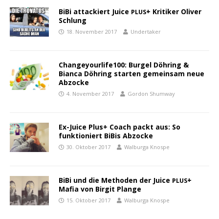
BiBi attackiert Juice
+ Kritiker Oliver
PLUS
Schlung
18. November 2017
Undertaker
Changeyourlife100: Burgel Döhring &
Bianca Döhring starten gemeinsam neue
Abzocke
4. November 2017
Gordon Shumway
Ex-Juice Plus+ Coach packt aus: So
funktioniert BiBis Abzocke
30. Oktober 2017
Walburga Knospe
BiBi und die Methoden der Juice
+
PLUS
Mafia von Birgit Plange
15. Oktober 2017
Walburga Knospe