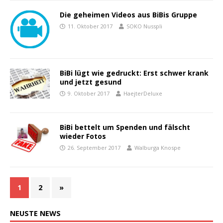
Die geheimen Videos aus BiBis Gruppe
11. Oktober 2017
SOKO Nusspli
BiBi lügt wie gedruckt: Erst schwer krank
und jetzt gesund
9. Oktober 2017
HaejterDeluxe
BiBi bettelt um Spenden und fälscht
wieder Fotos
26. September 2017
Walburga Knospe
1
2
»
NEUSTE
NEWS