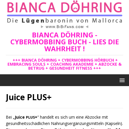
BIANCA DÖHRING -
CYBERMOBBING BUCH - LIES DIE
WAHRHEIT !
+++ BIANCA DÖHRING + CYBERMOBBING HÖRBUCH +
EMBRACING SOULS + COACHING AKADEMIE + ABZOCKE &
BETRUG + GESUNDHEIT FITNESS +++
Juice PLUS+
Bei „
Juice
+
” han­delt es sich um eine Abzo­cke mit
PLUS
gesund­heits­schäd­li­chen Nah­rungs­er­gän­zungs­mit­teln (Kap­seln).