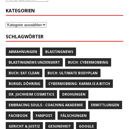
KATEGORIEN
SCHLAGWÖRTER
ABMAHNUNGEN
BLASTINGNEWS
BLASTINGNEWS UNZENSIERT
BUCH: CYBERMOBBING
BUCH: EAT CLEAN
BUCH: ULTIMATE BODYPLAN
BURGEL DÖHRING
CYBERMOBBING: KARMA IS A BITCH
DR. JUCHHEIM COSMETICS
DROHUNGEN
EMBRACING SOULS - COACHING AKADEMIE
ERMITTLUNGEN
FACEBOOK
FANPOST
FÄLSCHUNGEN
GERICHT & JUSTIZ
GESUNDHEIT
GOOGLE