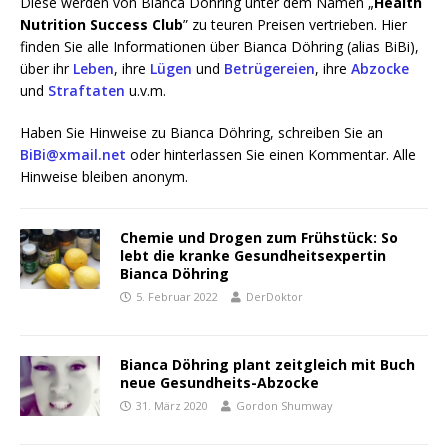
Die­se wer­den von Bian­ca Döh­ring unter dem Namen „
Health
Nut­ri­ti­on Suc­cess Club
” zu teu­ren Prei­sen ver­trie­ben. Hier
fin­den Sie alle Infor­ma­tio­nen über Bian­ca Döh­ring (ali­as BiBi),
über ihr
Leben
, ihre
Lügen
und
Betrü­ge­rei­en
, ihre
Abzo­cke
und
Straf­ta­ten
u.v.m.
Haben Sie Hin­wei­se zu Bian­ca Döh­ring, schrei­ben Sie an
BiBi@xmail.net
oder hin­ter­las­sen Sie einen Kom­men­tar. Alle
Hin­wei­se blei­ben anonym.
Chemie und Drogen zum Frühstück: So
lebt die kranke Gesundheitsexpertin
Bianca Döhring
5. Februar 2022
DerDoktor
Bianca Döhring plant zeitgleich mit Buch
neue Gesundheits-Abzocke
31. März 2020
Gordon Shumway