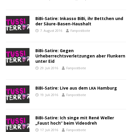
BiBi-Satire: Inkasso BiBi, ihr Bettchen und
der Säure-Basen-Haushalt
7. August 2016
Fanpostbote
BiBi-Satire: Gegen
Urheberrechtsverletzungen aber Flunkern
unter Eid
29. Juli 2016
Fanpostbote
BiBi-Satire: Live aus dem
Hamburg
LKA
19. Juli 2016
Fanpostbote
BiBi-Satire: Ich singe mit René Weller
„Faust hoch” beim Videodreh
17. Juli 2016
Fanpostbote