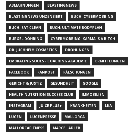
ABMAHNUNGEN
BLASTINGNEWS
BLASTINGNEWS UNZENSIERT
BUCH: CYBERMOBBING
BUCH: EAT CLEAN
BUCH: ULTIMATE BODYPLAN
BURGEL DÖHRING
CYBERMOBBING: KARMA IS A BITCH
DR. JUCHHEIM COSMETICS
DROHUNGEN
EMBRACING SOULS - COACHING AKADEMIE
ERMITTLUNGEN
FACEBOOK
FANPOST
FÄLSCHUNGEN
GERICHT & JUSTIZ
GESUNDHEIT
GOOGLE
HEALTH NUTRITION SUCCESS CLUB
IMMOBILIEN
INSTAGRAM
JUICE PLUS+
KRANKHEITEN
LKA
LÜGEN
LÜGENPRESSE
MALLORCA
MALLORCAFITNESS
MARCEL ADLER