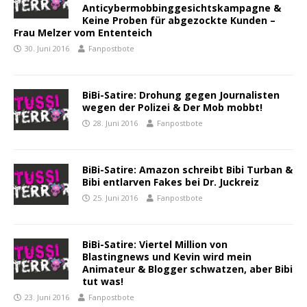
Anticybermobbinggesichtskampagne &
Keine Proben für abgezockte Kunden –
Frau Melzer vom Ententeich
30. Juni 2016
Fanpostbote
BiBi-Satire: Drohung gegen Journalisten
wegen der Polizei & Der Mob mobbt!
28. Juni 2016
Fanpostbote
BiBi-Satire: Amazon schreibt Bibi Turban &
Bibi entlarven Fakes bei Dr. Juckreiz
25. Juni 2016
Fanpostbote
BiBi-Satire: Viertel Million von
Blastingnews und Kevin wird mein
Animateur & Blogger schwatzen, aber Bibi
tut was!
23. Juni 2016
Fanpostbote