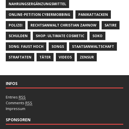
NAHRUNGSERGÄNZUNGSMITTEL
ONLINE-PETITION CYBERMOBBING
PANIKATTACKEN
POLIZEI
RECHTSANWALT CHRISTIAN ZAHNOW
SATIRE
SCHULDEN
SHOP: ULTIMATE COSMETIC
SOKO
SONG: FAUST HOCH
SONGS
STAATSANWALTSCHAFT
STRAFTATEN
TÄTER
VIDEOS
ZENSUR
INFOS
Entries
RSS
Comments
RSS
Impressum
SPONSOREN