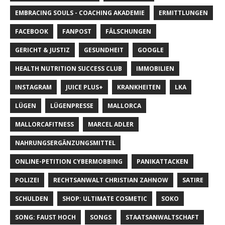
EMBRACING SOULS - COACHING AKADEMIE
ERMITTLUNGEN
FACEBOOK
FANPOST
FÄLSCHUNGEN
GERICHT & JUSTIZ
GESUNDHEIT
GOOGLE
HEALTH NUTRITION SUCCESS CLUB
IMMOBILIEN
INSTAGRAM
JUICE PLUS+
KRANKHEITEN
LKA
LÜGEN
LÜGENPRESSE
MALLORCA
MALLORCAFITNESS
MARCEL ADLER
NAHRUNGSERGÄNZUNGSMITTEL
ONLINE-PETITION CYBERMOBBING
PANIKATTACKEN
POLIZEI
RECHTSANWALT CHRISTIAN ZAHNOW
SATIRE
SCHULDEN
SHOP: ULTIMATE COSMETIC
SOKO
SONG: FAUST HOCH
SONGS
STAATSANWALTSCHAFT