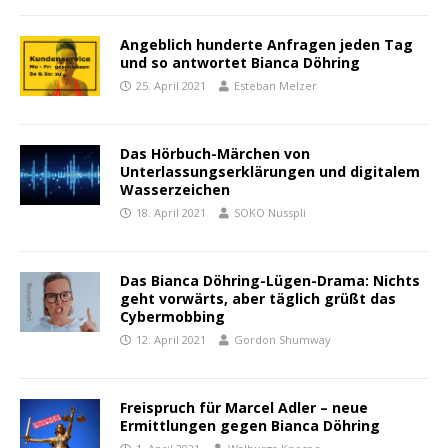
Angeblich hunderte Anfragen jeden Tag
und so antwortet Bianca Döhring
25. April 2021
Esteban Melzer
Das Hörbuch-Märchen von
Unterlassungserklärungen und digitalem
Wasserzeichen
18. April 2021
SOKO Nusspli
Das Bianca Döhring-Lügen-Drama: Nichts
geht vorwärts, aber täglich grüßt das
Cybermobbing
12. April 2021
Gordon Shumway
Freispruch für Marcel Adler – neue
Ermittlungen gegen Bianca Döhring