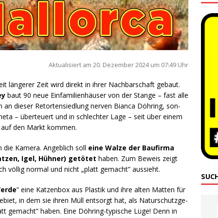
Aktua­li­siert am 20. Dezem­ber 2024 um 07:49 Uhr
Seit län­ge­rer Zeit wird direkt in ihrer Nach­bar­schaft gebaut.
ey
baut 90 neue Ein­fa­mi­li­en­häu­ser von der Stan­ge – fast alle
n an die­ser Retor­ten­sied­lung ner­ven Bian­ca Döh­ring, son­
e­ta – über­teu­ert und in schlech­ter Lage – seit über einem
­te auf den Markt kommen.
n die Kame­ra. Angeb­lich soll
eine Wal­ze der Bau­fir­ma
at­zen, Igel, Hüh­ner) getö­tet
haben. Zum Beweis zeigt
h völ­lig nor­mal und nicht „platt gemacht” aussieht.
SUC
er­de
” eine Kat­zen­box aus Plas­tik und ihre alten Mat­ten für
Gebiet, in dem sie ihren Müll ent­sorgt hat, als Natur­schutz­ge­
platt gemacht” haben. Eine Döh­ring-typi­sche Lüge! Denn in