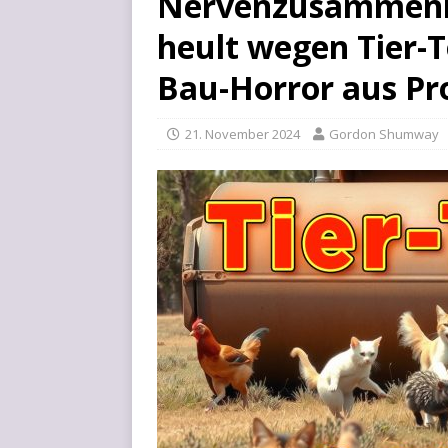
Nervenzusammenbr
heult wegen Tier-
Bau-Horror aus Pro
21. November 2024
Gordon Shumway