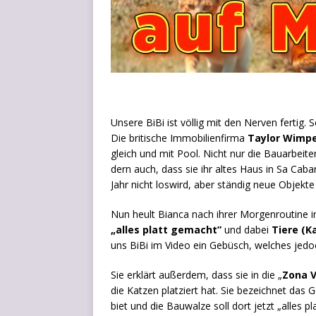
Unse­re BiBi ist völ­lig mit den Ner­ven fer­tig. 
Die bri­ti­sche Immo­bi­li­en­fir­ma
Tay­lor Wimp
gleich und mit Pool. Nicht nur die Bau­ar­bei­te
dern auch, dass sie ihr altes Haus in Sa Caba­n
Jahr nicht los­wird, aber stän­dig neue Objek
Nun heult Bian­ca nach ihrer Mor­gen­rou­ti­ne i
„alles platt gemacht”
und dabei
Tie­re (K
uns BiBi im Video ein Gebüsch, wel­ches jedoc
Sie erklärt außer­dem, dass sie in die „
Zona V
die Kat­zen plat­ziert hat. Sie bezeich­net das 
biet und die Bau­wal­ze soll dort jetzt „alles 