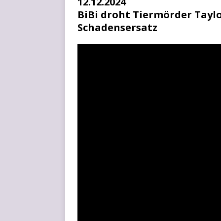
12.12.2024
BiBi droht Tiermörder Tayl
Schadensersatz