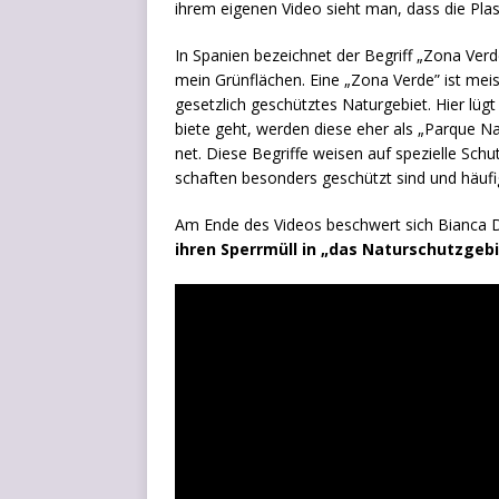
ihrem eige­nen Video sieht man, dass die Plas
In Spa­ni­en bezeich­net der Begriff „Zona Ver­de
mein Grün­flä­chen. Eine „Zona Ver­de” ist meist 
gesetz­lich geschütz­tes Natur­ge­biet. Hier lü
bie­te geht, wer­den die­se eher als „Par­que Na
net. Die­se Begrif­fe wei­sen auf spe­zi­el­le Schu
schaf­ten beson­ders geschützt sind und häu­fi
Am Ende des Vide­os beschwert sich Bian­ca D
ihren Sperr­müll in „das Natur­schutz­ge­b