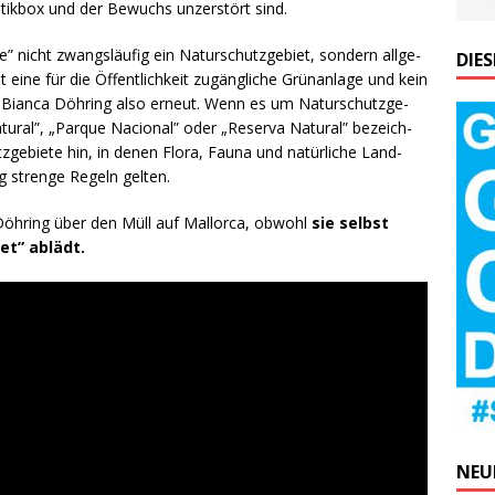
­tik­box und der Bewuchs unzer­stört sind.
” nicht zwangs­läu­fig ein Natur­schutz­ge­biet, son­dern all­ge­
DIE
eine für die Öffent­lich­keit zugäng­li­che Grün­an­la­ge und kein
gt Bian­ca Döh­ring also erneut. Wenn es um Natur­schutz­ge­
tu­ral”, „Par­que Nacio­nal” oder „Reser­va Natu­ral” bezeich­
tz­ge­bie­te hin, in denen Flo­ra, Fau­na und natür­li­che Land­
g stren­ge Regeln gelten.
öh­ring über den Müll auf Mal­lor­ca, obwohl
sie selbst
iet” ablädt.
NEU