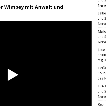
und S
Nerv
or Wimpey mit Anwalt und
Selb
und S
Nerv
Mall
und S
Nerv
Juice 
Spiri
regul
Fleiß
Sound
das N
LKA 
und S
Nerv
Raph