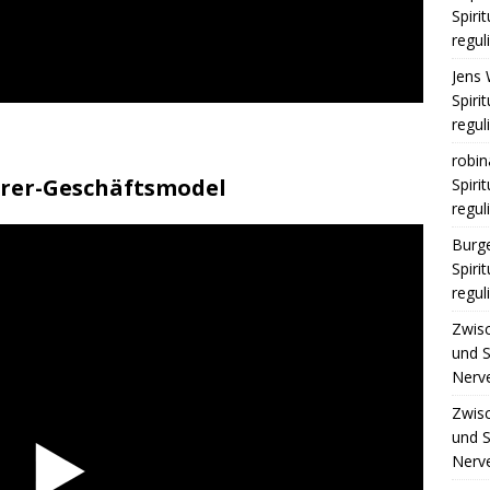
Spiri
regul
Jens 
Spiri
regul
robin
erer-Geschäftsmodel
Spiri
regul
Burge
Spiri
regul
Zwis
und S
Nerv
Zwis
und S
Nerv