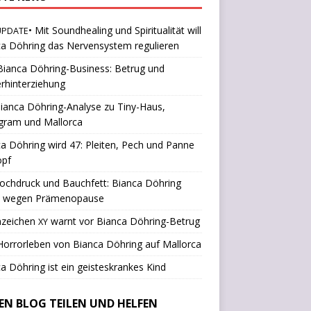
• Mit Soundhealing und Spiritualität will
UPDATE
a Döhring das Nervensystem regulieren
ianca Döhring-Business: Betrug und
rhinterziehung
ianca Döhring-Analyse zu Tiny-Haus,
gram und Mallorca
a Döhring wird 47: Pleiten, Pech und Panne
opf
ochdruck und Bauchfett: Bianca Döhring
k wegen Prämenopause
nzeichen
warnt vor Bianca Döhring-Betrug
XY
orrorleben von Bianca Döhring auf Mallorca
a Döhring ist ein geisteskrankes Kind
SEN BLOG TEILEN UND HELFEN