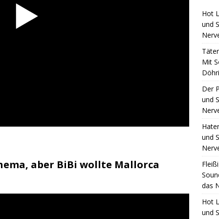
Hot L
und S
Nerv
Täte
Mit S
Döhri
Der 
und S
Nerv
Hate
und S
Nerv
ema, aber BiBi wollte Mallorca
Fleiß
Sound
das N
Hot L
und S