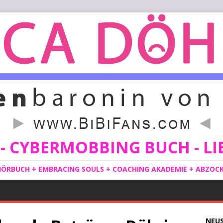
 CYBERMOBBING BUCH - LIE
ÖRBUCH + EMBRACING SOULS + COACHING AKADEMIE + ABZOCKE
NEU