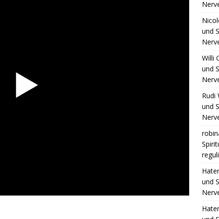
Nerv
Nico
und S
Nerv
Willi
und S
Nerv
Rudi 
und S
Nerv
robin
Spiri
regul
Hate
und S
Nerv
Hate