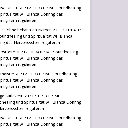
isa KI Slut
zu
•12.
• Mit Soundhealing
UPDATE
piritualität will Bianca Döhring das
ensystem regulieren
r 38 ohne bekannten Namen
zu
•12.
•
UPDATE
oundhealing und Spiritualität will Bianca
ng das Nervensystem regulieren
Postbote
zu
•12.
• Mit Soundhealing
UPDATE
piritualität will Bianca Döhring das
ensystem regulieren
rmeister
zu
•12.
• Mit Soundhealing
UPDATE
piritualität will Bianca Döhring das
ensystem regulieren
ige Mitleserin
zu
•12.
• Mit
UPDATE
healing und Spiritualität will Bianca Döhring
ervensystem regulieren
isa KI Slut
zu
•12.
• Mit Soundhealing
UPDATE
piritualität will Bianca Döhring das