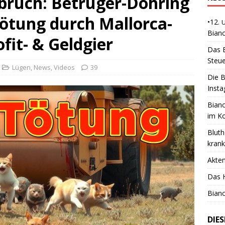
uch: Betrüger-Döhring
Tötung durch Mallorca-
•12.
Bianc
fit- & Geldgier
Das B
Steue
Lügen
,
News
,
Videos
39
Die B
Insta
Bianc
im K
Bluth
kran
Akte
Das H
Bianc
DIE