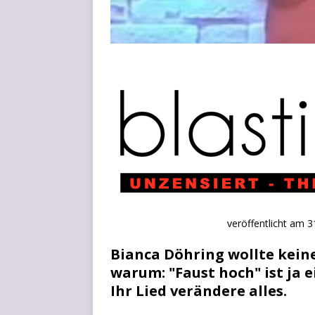
ver­öf­fent­licht am
Bianca Döhring wollte keine
warum: "Faust hoch" ist ja
Ihr Lied verändere alles.