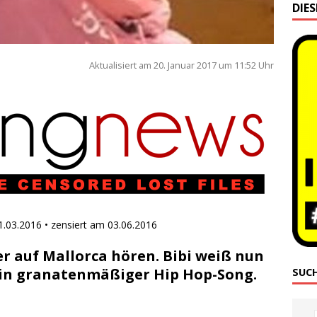
DIE
Aktua­li­siert am 20. Janu­ar 2017 um 11:52 Uhr
 31.03.2016 • zen­siert am 03.06.2016
r auf Mallorca hören. Bibi weiß nun
 ein granatenmäßiger Hip Hop-Song.
SUC