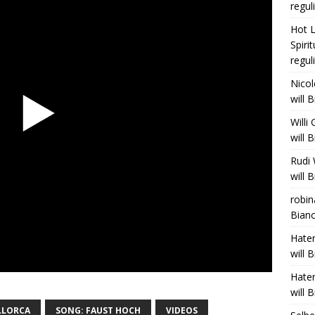
regul
Hot L
Spiri
regul
Nico
will 
Willi
will 
Rudi 
will 
robin
Bianc
Hate
will 
Hate
will 
LLORCA
SONG: FAUST HOCH
VIDEOS