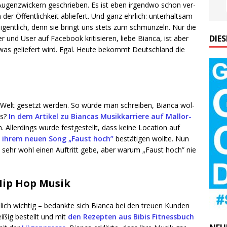
 Augen­zwi­ckern geschrie­ben. Es ist eben irgend­wo schon ver­
der Öffent­lich­keit ablie­fert. Und ganz ehr­lich: unter­halt­sam
eigent­lich, denn sie bringt uns stets zum schmun­zeln. Nur die
DIE
nd User auf Face­book kri­ti­sie­ren, lie­be Bian­ca, ist aber
was gelie­fert wird. Egal. Heu­te bekommt Deutsch­land die
e Welt gesetzt wer­den. So wür­de man schrei­ben, Bian­ca wol­
as?
In dem Arti­kel zu Bian­cas Musik­kar­rie­re auf Mal­lor­
ller­dings wur­de fest­ge­stellt, dass kei­ne Loca­ti­on auf
d
ihrem neu­en Song „Faust hoch”
bestä­ti­gen woll­te. Nun
es sehr wohl einen Auf­tritt gebe, aber war­um „Faust hoch” nie
 Hip Hop Musik
ich wich­tig – bedank­te sich Bian­ca bei den treu­en Kun­den
i­ßig bestellt und mit
den Rezep­ten aus Bibis Fit­ness­buch