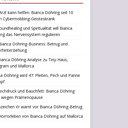
Arzt kann helfen: Bianca Döhring seit 10
en Cybermobbing-Geisteskrank
oundhealing und Spiritualität will Bianca
ng das Nervensystem regulieren
ianca Döhring-Business: Betrug und
rhinterziehung
ianca Döhring-Analyse zu Tiny-Haus,
gram und Mallorca
a Döhring wird 47: Pleiten, Pech und Panne
opf
ochdruck und Bauchfett: Bianca Döhring
k wegen Prämenopause
nzeichen
warnt vor Bianca Döhring-Betrug
XY
orrorleben von Bianca Döhring auf Mallorca