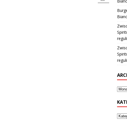
Bianc
Burge
Bianc
Zwis
Spiri
regul
Zwis
Spiri
regul
ARC
KAT