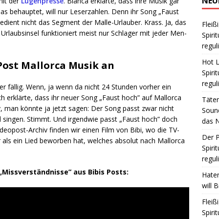
NEU
mit der
Lügen­pres­se
. Bian­ca erklär­te, dass ihre Musik gar
as behaup­tet, will nur Leser­zah­len. Denn ihr Song „Faust
dient nicht das Seg­ment der Mal­le-Urlau­ber. Krass. Ja, das
Fleiß
laubs­in­sel funk­tio­niert meist nur Schla­ger mit jeder Men­
Spiri
regul
Hot L
Post Mallorca Musik an
Spiri
regul
er fäl­lig. Wenn, ja wenn da nicht 24 Stun­den vor­her ein
ch erklär­te, dass ihr neu­er Song „Faust hoch” auf Mal­lor­ca
Täte
ay, man könn­te ja jetzt sagen: Der Song passt zwar nicht
Sound
al sin­gen. Stimmt. Und irgend­wie passt „Faust hoch” doch
das N
ideo­post-Archiv fin­den wir einen Film von Bibi, wo die TV-
Der 
 als ein Lied bewor­ben hat, wel­ches abso­lut nach Mal­lor­ca
Spiri
regul
„Miss­ver­ständ­nis­se” aus Bibis Posts:
Hate
will 
Fleiß
Spiri