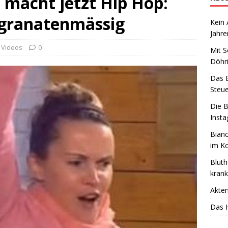
 macht jetzt Hip Hop:
 granatenmässig
Kein 
Jahr
,
Videos
0
Mit S
Döhri
Das B
Steue
Die B
Insta
Bianc
im K
Bluth
kran
Akte
Das H