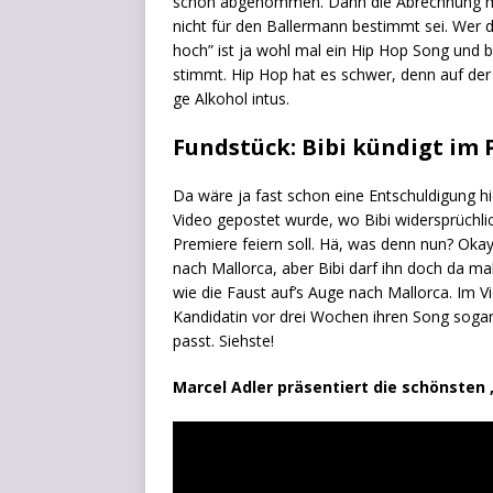
schon abge­nom­men. Dann die Abrech­nung 
nicht für den Bal­ler­mann bestimmt sei. Wer d
hoch” ist ja wohl mal ein Hip Hop Song und be
stimmt. Hip Hop hat es schwer, denn auf der Ur
ge Alko­hol intus.
Fundstück: Bibi kündigt im 
Da wäre ja fast schon eine Ent­schul­di­gung hi
Video gepos­tet wur­de, wo Bibi wider­sprüch­li
Pre­mie­re fei­ern soll. Hä, was denn nun? Ok
nach Mal­lor­ca, aber Bibi darf ihn doch da m
wie die Faust auf’s Auge nach Mal­lor­ca. Im V
Kan­di­da­tin vor drei Wochen ihren Song sogar
passt. Siehste!
Mar­cel Adler prä­sen­tiert die schöns­ten 