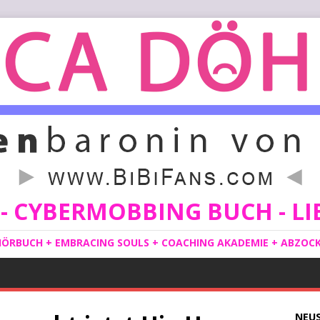
 CYBERMOBBING BUCH - LIE
ÖRBUCH + EMBRACING SOULS + COACHING AKADEMIE + ABZOCKE
NEU