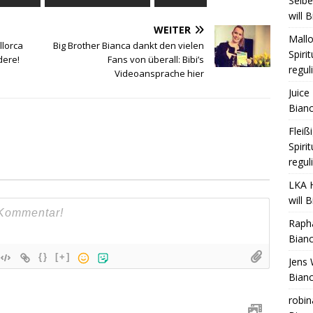
Selb
will 
WEITER
Mall
llorca
Big Brother Bianca dankt den vielen
Spiri
dere!
Fans von überall: Bibi’s
regul
Videoansprache hier
Juice 
Bianc
Fleiß
Spiri
regul
LKA 
will 
Raph
Bianc
{}
[+]
Jens 
Bianc
robin