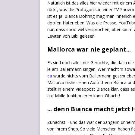
Natür­lich ist das alles hier wie­der mit einem
rückt, was die Prot­ago­nis­tin einer TV-Show in 
ist es ja. Bian­ca Döh­ring mag man inner­lich 
doo­fen Hater eben. Was die Pres­se, You­Tuber u
nur, dass sooo viel ver­spro­chen, aber kaum 
Levi­ten von Bibi gelesen.
Mallorca war nie geplant...
Es sind doch alles nur Gerüch­te, die da in di
le am Bal­ler­mann sin­gen. Wer macht ’n sow
ca
wur­de nichts vom Bal­ler­mann geschrie­ben. A
Mal­lor­ca bis­her einen Auf­tritt von Bian­ca un
stellt in einem Video­post Bian­ca klar, dass 
auf Mal­le funk­tio­nie­ren kann. Obacht!
... denn Bianca macht jetzt
Zunächst – und das war der Sän­ge­rin unheim­l
von ihrem Shop. So vie­le Men­schen haben fle