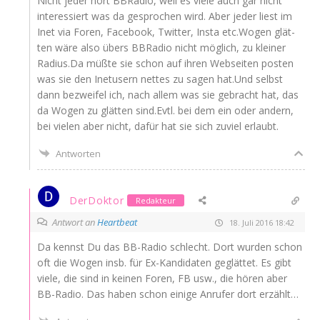
Nicht jeder hört BBRa­dio, weil es vie­le auch gar nicht
inter­es­siert was da gespro­chen wird. Aber jeder liest im
Inet via Foren, Face­book, Twit­ter, Ins­ta etc.Wogen glät­
ten wäre also übers BBRa­dio nicht mög­lich, zu klei­ner
Radius.Da müß­te sie schon auf ihren Web­sei­ten pos­ten
was sie den Inet­usern net­tes zu sagen hat.Und selbst
dann bezwei­fel ich, nach allem was sie gebracht hat, das
da Wogen zu glät­ten sind.Evtl. bei dem ein oder andern,
bei vie­len aber nicht, dafür hat sie sich zuviel erlaubt.
Antworten
DerDoktor
Redakteur
Antwort an
Heartbeat
18. Juli 2016 18:42
Da kennst Du das BB-Radio schlecht. Dort wur­den schon
oft die Wogen insb. für Ex-Kan­di­da­ten geglät­tet. Es gibt
vie­le, die sind in kei­nen Foren,
FB
usw., die hören aber
BB-Radio. Das haben schon eini­ge Anru­fer dort erzählt…