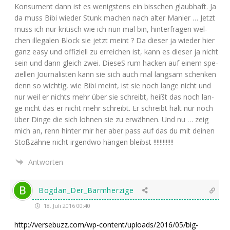
Kon­su­ment dann ist es wenigs­tens ein biss­chen glaub­haft. Ja
da muss Bibi wie­der Stunk machen nach alter Manier … Jetzt
muss ich nur kri­tisch wie ich nun mal bin, hin­ter­fra­gen wel­
chen ille­ga­len Block sie jetzt meint ? Da die­ser ja wie­der hier
ganz easy und offi­zi­ell zu errei­chen ist, kann es die­ser ja nicht
sein und dann gleich zwei. Die­seS rum hacken auf einem spe­
zi­el­len Jour­na­lis­ten kann sie sich auch mal lang­sam schen­ken
denn so wich­tig, wie Bibi meint, ist sie noch lan­ge nicht und
nur weil er nichts mehr über sie schreibt, heißt das noch lan­
ge nicht das er nicht mehr schreibt. Er schreibt halt nur noch
über Din­ge die sich loh­nen sie zu erwäh­nen. Und nu … zeig
mich an, renn hin­ter mir her aber pass auf das du mit dei­nen
Stoß­zäh­ne nicht irgend­wo hän­gen bleibst !!!!!!!!!!!!!
Antworten
Bogdan_Der_Barmherzige
18. Juli 2016 00:40
http://versebuzz.com/wp-content/uploads/2016/05/big-