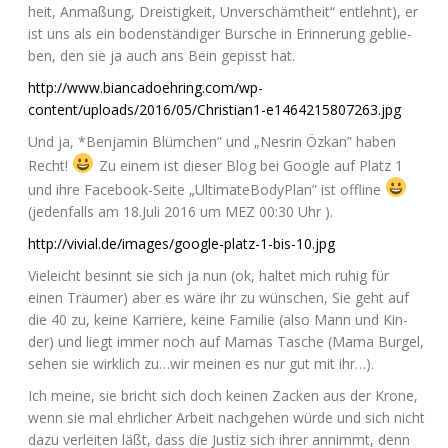
heit, Anma­ßung, Dreis­tig­keit, Unver­schämt­heit“ ent­lehnt), er
ist uns als ein boden­stän­di­ger Bur­sche in Erin­ne­rung geblie­
ben, den sie ja auch ans Bein gepisst hat.
http://www.biancadoehring.com/wp-
content/uploads/2016/05/Christian1-e1464215807263.jpg
Und ja, *Ben­ja­min Blüm­chen” und „Nes­rin Özkan” haben
Recht!
Zu einem ist die­ser Blog bei Goog­le auf Platz 1
und ihre Face­book-Sei­te „Ulti­ma­te­Bo­dy­Plan” ist off­line
(jeden­falls am 18.Juli 2016 um
MEZ
00:30 Uhr ).
http://vivial.de/images/google-platz-1-bis-10.jpg
Viel­eicht besinnt sie sich ja nun (ok, hal­tet mich ruhig für
einen Träu­mer) aber es wäre ihr zu wün­schen, Sie geht auf
die 40 zu, kei­ne Kar­rie­re, kei­ne Fami­lie (also Mann und Kin­
der) und liegt immer noch auf Mamas Tasche (Mama Bur­gel,
sehen sie wirk­lich zu…wir mei­nen es nur gut mit ihr…).
Ich mei­ne, sie bricht sich doch kei­nen Zacken aus der Kro­ne,
wenn sie mal ehr­li­cher Arbeit nach­ge­hen wür­de und sich nicht
dazu ver­lei­ten läßt, dass die Jus­tiz sich ihrer annimmt, denn