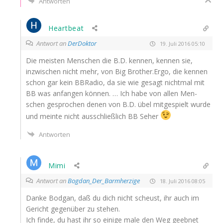
Antworten
Heartbeat
Antwort an
DerDoktor
19. Juli 2016 05:10
Die meis­ten Men­schen die B.D. ken­nen, ken­nen sie,
inzwi­schen nicht mehr, von Big Brother.Ergo, die ken­nen
schon gar kein BBRa­dio, da sie wie gesagt nicht­mal mit
BB
was anfan­gen kön­nen. … Ich habe von allen Men­
schen gespro­chen denen von B.D. übel mit­ge­spielt wur­de
und mein­te nicht aus­schließ­lich
BB
Seher
Antworten
Mimi
Antwort an
Bogdan_Der_Barmherzige
18. Juli 2016 08:05
Dan­ke Bod­gan, daß du dich nicht scheust, ihr auch im
Gericht gegen­über zu stehen.
Ich fin­de, du hast ihr so eini­ge male den Weg geeb­net