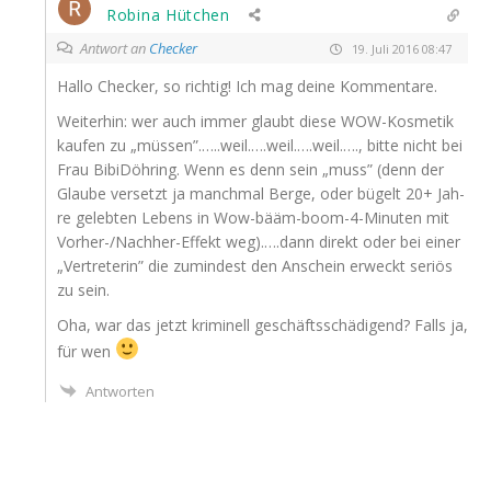
Robina Hütchen
Antwort an
Checker
19. Juli 2016 08:47
Hal­lo Che­cker, so rich­tig! Ich mag dei­ne Kommentare.
Wei­ter­hin: wer auch immer glaubt die­se WOW-Kos­me­tik
kau­fen zu „müssen”.…..weil.….weil.….weil.…., bit­te nicht bei
Frau Bibi­Döh­ring. Wenn es denn sein „muss” (denn der
Glau­be ver­setzt ja manch­mal Ber­ge, oder bügelt 20+ Jah­
re geleb­ten Lebens in Wow-bääm-boom-4-Minu­ten mit
Vor­her-/Nach­her-Effekt weg).….dann direkt oder bei einer
„Ver­tre­te­rin” die zumin­dest den Anschein erweckt seri­ös
zu sein.
Oha, war das jetzt kri­mi­nell geschäfts­schä­di­gend? Falls ja,
für wen
Antworten