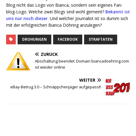
Blog nicht das Logo von Bian­ca, son­dern sein eige­nes Fan­
blog-Logo. Wel­che zwei Blogs sind wohl gemeint?
Bekannt ist
uns nur noch die­ser
. Und wel­cher Jour­na­list ist so dumm sich
mit der erfolg­rei­chen Bian­ca Döh­ring anzulegen?
DROHUNGEN
FACEBOOK
STRAFTATEN
ZURÜCK
Abschaltung beendet: Domain biancadoehring.com
ist wieder online
WEITER
eBay-Betrug 3.0 – Schnäppchenjäger aufgepasst!