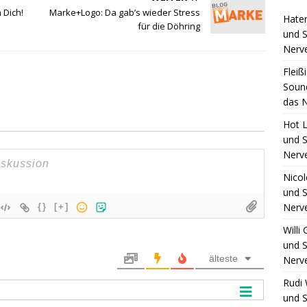
 Dich!
Marke+Logo: Da gab’s wieder Stress
Hate
für die Döhring
und S
Nerv
Fleiß
Sound
das N
Hot L
und S
Nerv
Nico
und S
Nerv
{}
[+]
Willi
und S
älteste
Nerv
Rudi 
und S