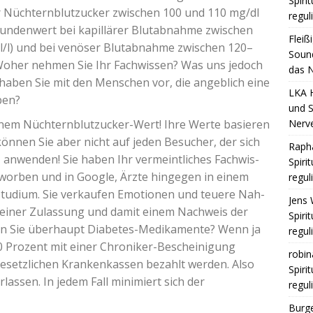
Spiri
er Nüch­tern­blut­zu­cker zwi­schen 100 und 110 mg/dl
regul
tundenwert bei kapil­lä­rer Blut­ab­nah­me zwi­schen
Fleiß
l) und bei venö­ser Blut­ab­nah­me zwi­schen 120–
Sound
Woher neh­men Sie Ihr Fach­wis­sen? Was uns jedoch
das N
haben Sie mit den Men­schen vor, die angeb­lich eine
LKA 
aben?
und S
Nerv
m Nüch­tern­blut­zu­cker-Wert! Ihre Wer­te basie­ren
kön­nen Sie aber nicht auf jeden Besu­cher, der sich
Raph
t, anwen­den! Sie haben Ihr ver­meint­li­ches Fach­wis­
Spiri
or­ben und in Goog­le, Ärz­te hin­ge­gen in einem
regul
Stu­di­um. Sie ver­kau­fen Emo­tio­nen und teue­re Nah­
Jens 
e kei­ner Zulas­sung und damit einem Nach­weis der
Spiri
en Sie über­haupt Dia­be­tes-Medi­ka­men­te? Wenn ja
regul
0 Pro­zent mit einer Chro­ni­ker-Beschei­ni­gung
robin
setz­li­chen Kran­ken­kas­sen bezahlt wer­den. Also
Spiri
las­sen. In jedem Fall mini­miert sich der
regul
Burge