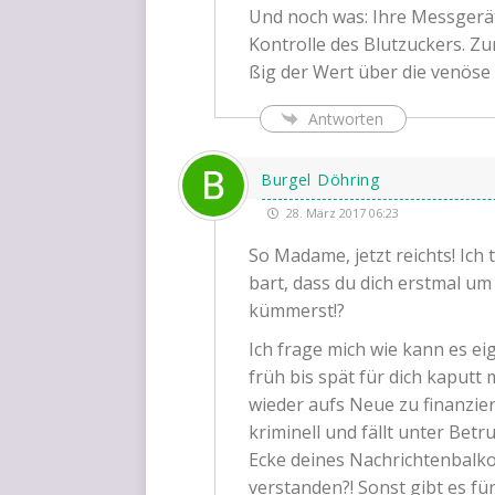
Und noch was: Ihre Mess­ge­rä­t
Kon­trol­le des Blut­zu­ckers. Zu
ßig der Wert über die venö­s
Antworten
Burgel Döhring
28. März 2017 06:23
So Madame, jetzt reichts! Ich t
bart, dass du dich erst­mal um 
kümmerst!?
Ich fra­ge mich wie kann es eig
früh bis spät für dich kaputt 
wie­der aufs Neue zu finan­zie­
kri­mi­nell und fällt unter Betrug
Ecke dei­nes Nach­rich­ten­bal­k
ver­stan­den?! Sonst gibt es fü