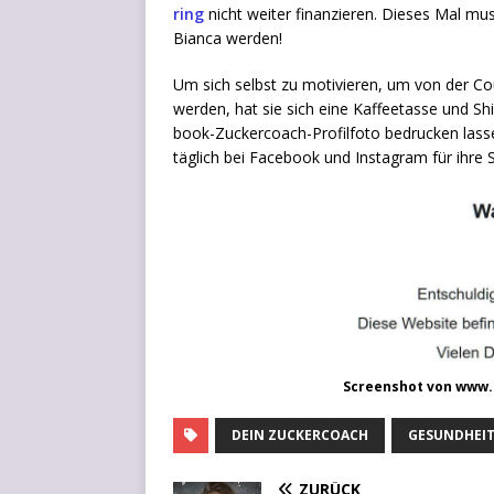
ring
nicht wei­ter finan­zie­ren. Die­ses Mal mu
Bian­ca werden!
Um sich selbst zu moti­vie­ren, um von der 
wer­den, hat sie sich eine Kaf­fee­tas­se und S
book-Zucker­coach-Pro­fil­fo­to bedru­cken las­
täg­lich bei Face­book und Insta­gram für ihre S
Screen­shot von www
DEIN ZUCKERCOACH
GESUNDHEI
ZURÜCK