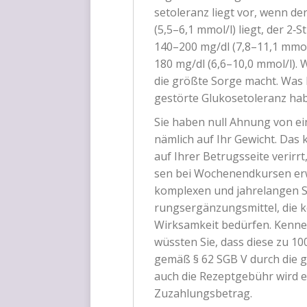
se­to­le­ranz liegt vor, wenn d
(5,5–6,1 mmol/l) liegt, der 2‑S
140–200 mg/dl (7,8–11,1 mmol/
180 mg/dl (6,6–10,0 mmol/l). 
die größ­te Sor­ge macht. Was 
gestör­te Glu­ko­se­to­le­ranz h
Sie haben null Ahnung von eine
näm­lich auf Ihr Gewicht. Das 
auf Ihrer Betrugs­sei­te ver­irr
sen bei Wochen­end­kur­sen erw
kom­ple­xen und jah­re­lan­gen 
rungs­er­gän­zungs­mit­tel, di
Wirk­sam­keit bedür­fen. Ken­n
wüss­ten Sie, dass die­se zu 10
gemäß § 62
SGB
V durch die ge
auch die Rezept­ge­bühr wird er
Zuzahlungsbetrag.