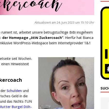
Aktua­li­siert am 24. Juni 2023 um 15:10 Uhr
i­niert ist, arbei­tet unse­re betrugs­tüch­ti­ge BiBi ins­ge­heim
k:
der Home­page „
Zucker­coach”
. Hier­für hat Bian­ca
DEIN
 inklu­si­ve Word­Press-Web­space beim Inter­net­pro­vi­der 1&1
et­sei­te seit Wochen.
s einen Hin­weis­text
kercoach
SUC
n der
Schul­den
und
ri­sches Geld in die
b und das Nichts-TUN
Mut­ter Bur­gel Döh­