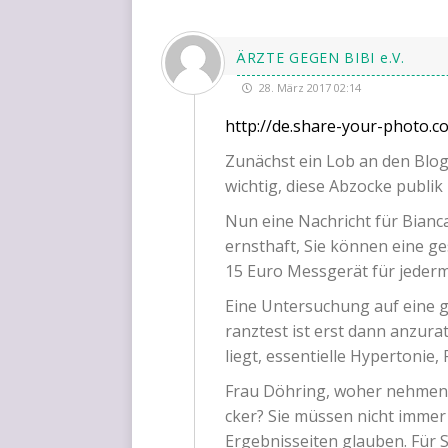
ÄRZTE GEGEN BIBI e.V.
28. März 2017 02:14
http://de.share-your-photo.
Zunächst ein Lob an den Blog.
wich­tig, die­se Abzo­cke publi
Nun eine Nach­richt für Bian­c
ernst­haft, Sie kön­nen eine ges
15 Euro Mess­ge­rät für jeder
Eine Unter­su­chung auf eine ges
ranz­test ist erst dann anzu­ra
liegt, essen­ti­el­le Hyper­to­ni
Frau Döh­ring, woher neh­men 
cker? Sie müs­sen nicht immer d
Ergeb­nis­sei­ten glau­ben. Für 