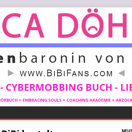
 CYBERMOBBING BUCH - LIE
ÖRBUCH + EMBRACING SOULS + COACHING AKADEMIE + ABZOCKE
NEU