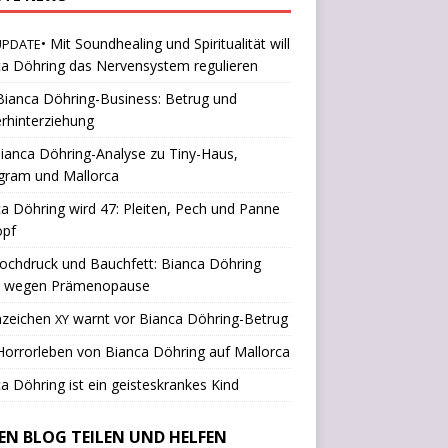
• Mit Soundhealing und Spiritualität will
UPDATE
a Döhring das Nervensystem regulieren
ianca Döhring-Business: Betrug und
rhinterziehung
ianca Döhring-Analyse zu Tiny-Haus,
gram und Mallorca
a Döhring wird 47: Pleiten, Pech und Panne
opf
ochdruck und Bauchfett: Bianca Döhring
k wegen Prämenopause
nzeichen
warnt vor Bianca Döhring-Betrug
XY
orrorleben von Bianca Döhring auf Mallorca
a Döhring ist ein geisteskrankes Kind
SEN BLOG TEILEN UND HELFEN