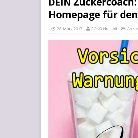
Zuckercoach: 
DEIN
Homepage für den
28. März 2017
SOKO Nusspli
Abzo