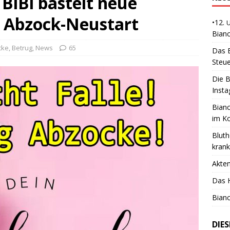
BiBi bastelt neue
 Abzock-Neustart
•12.
Bianc
cke
,
Betrug
,
News
65
Das B
Steue
Die B
Insta
Bianc
im K
Bluth
kran
Akte
Das H
Bianc
DIE