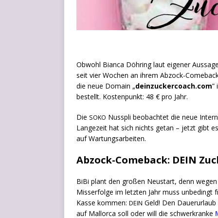
Obwohl Bian­ca Döh­ring laut eige­ner Aus­sa­ge ru
seit vier Wochen an ihrem Abzock-Come­bac
die neue Domain „
deinzuckercoach.com
”
bestellt. Kos­ten­punkt: 48 € pro Jahr.
Die
Nus­spli beob­ach­tet die neue Inter­n
SOKO
Lan­ge­zeit hat sich nichts getan – jetzt gibt e
auf Wartungsarbeiten.
Abzock-Comeback: DEIN Zuc
BiBi plant den gro­ßen Neu­start, denn wege
Miss­erfol­ge im letz­ten Jahr muss unbe­dingt f
Kas­se kom­men:
Geld! Den Dau­er­ur­lau
DEIN
auf Mal­lor­ca soll oder will die schwer­kran­ke