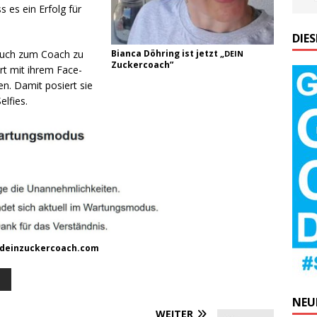
ss es ein Erfolg für
DIE
Couch zum Coach zu
Bian­ca Döh­ring ist jetzt „
DEIN
Zuckercoach”
hirt mit ihrem Face­
sen. Damit posiert sie
elfies.
.deinzuckercoach.com
T
NEU
WEITER