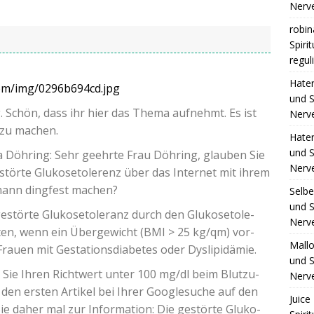
Nerv
robin
Spiri
regul
Hate
com/img/0296b694cd.jpg
und S
 Schön, dass ihr hier das The­ma auf­nehmt. Es ist
Nerv
k zu machen.
Hate
und S
a Döh­ring: Sehr geehr­te Frau Döh­ring, glau­ben Sie
Nerv
tör­te Glu­ko­se­to­le­renz über das Inter­net mit ihrem
­mann ding­fest machen?
Selb
und S
tör­te Glu­ko­se­to­le­ranz durch den Glu­ko­se­to­le­
Nerv
­ten, wenn ein Über­ge­wicht (
BMI
> 25 kg/qm) vor­
Mall
e, Frau­en mit Gesta­ti­ons­dia­be­tes oder Dyslipidämie.
und S
Sie Ihren Richt­wert unter 100 mg/dl beim Blut­zu­
Nerv
en ers­ten Arti­kel bei Ihrer Goo­g­le­su­che auf den
Juice 
Sie daher mal zur Infor­ma­ti­on: Die gestör­te Glu­ko­