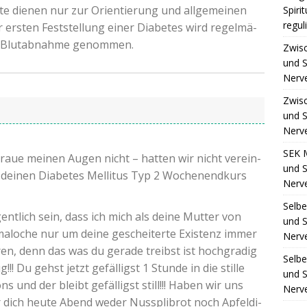
e die­nen nur zur Ori­en­tie­rung und all­ge­mei­nen
Spiri
regul
r ers­ten Fest­stel­lung einer Dia­be­tes wird regel­mä­
e Blut­ab­nah­me genommen.
Zwis
und S
Nerv
Zwis
und S
Nerv
SEK 
raue mei­nen Augen nicht – hat­ten wir nicht ver­ein­
und S
dei­nen Dia­be­tes Mel­li­tus Typ 2 Wochen­end­kurs
Nerv
Selb
ent­lich sein, dass ich mich als dei­ne Mut­ter von
und S
malo­che nur um dei­ne geschei­ter­te Exis­tenz immer
Nerv
ren, denn das was du gera­de treibst ist hoch­gra­dig
Selb
!!! Du gehst jetzt gefäl­ligst 1 Stun­de in die stil­le
und S
ons und der bleibt gefäl­ligst still!!! Haben wir uns
Nerv
r dich heu­te Abend weder Nus­sp­li­brot noch Apfel­di­