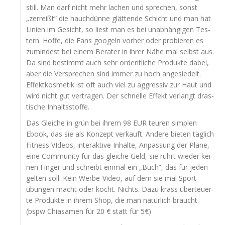
still. Man darf nicht mehr lachen und spre­chen, sonst
„zer­reißt” die hauch­dün­ne glät­ten­de Schicht und man hat
Lini­en im Gesicht, so liest man es bei unab­hän­gi­gen Tes­
tern. Hof­fe, die Fans goo­geln vor­her oder pro­bie­ren es
zumin­dest bei einem Bera­ter in ihrer Nähe mal selbst aus.
Da sind bestimmt auch sehr ordent­li­che Pro­duk­te dabei,
aber die Ver­spre­chen sind immer zu hoch ange­sie­delt.
Effekt­kos­me­tik ist oft auch viel zu aggres­siv zur Haut und
wird nicht gut ver­tra­gen. Der schnel­le Effekt ver­langt dras­
ti­sche Inhaltsstoffe.
Das Glei­che in grün bei ihrem 98
EUR
teu­ren simp­len
Ebook, das sie als Kon­zept ver­kauft. Ande­re bie­ten täg­lich
Fit­ness VIde­os, inter­ak­ti­ve Inhal­te, Anpas­sung der Plä­ne,
eine Com­mu­ni­ty für das glei­che Geld, sie rührt wie­der kei­
nen Fin­ger und schreibt ein­mal ein „Buch”, das für jeden
gel­ten soll. Kein Wer­be-Video, auf dem sie mal Sport­
übun­gen macht oder kocht. Nichts. Dazu krass über­teu­er­
te Pro­duk­te in ihrem Shop, die man natür­lich braucht.
(bspw Chi­a­sa­men für 20 € statt für 5€)