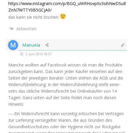
https://www.instagram.com/p/BGQ_uWRHovpXv3sihNwDSu8
ZnN7WTTY0B5GCjA0/
das kann sie nicht löschen
Antworten
Manuela
5. Juni 2016 18:07
Man­che woll­ten auf Face­book wis­sen ob man die Pro­duk­te
zurück­ge­ben kann. Das kann jeder Käu­fer ein­se­hen auf den
Sei­ten der jewei­li­gen Bera­ter. Unten ste­hen die
AGB
und die
Wider­rufs­be­leh­rung. In der Wider­rufs­be­leh­rung steht einer­
seits das übli­che Wider­rufs­recht bei Online­käu­fen von 14
Tagen. Ganz unten auf der Sei­te fin­det man noch die­sen
Hinweis:
—-Ein Wider­rufs­recht kann vor­zei­tig erlö­schen bei Ver­trä­gen
zur Lie­fe­rung ver­sie­gel­ter Waren, die aus Grün­den des
Gesund­heits­schut­zes oder der Hygie­ne nicht zur Rück­ga­be