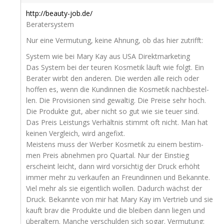
http://beauty-job.de/
Beratersystem
Nur eine Ver­mu­tung, kei­ne Ahnung, ob das hier zutrifft:
Sys­tem wie bei Mary Kay aus
USA
Direktmarketing
Das Sys­tem bei der teu­ren Kos­me­tik läuft wie folgt. Ein
Bera­ter wirbt den ande­ren. Die wer­den alle reich oder
hof­fen es, wenn die Kun­din­nen die Kos­me­tik nach­be­stel­
len. Die Pro­vi­sio­nen sind gewal­tig. Die Prei­se sehr hoch.
Die Pro­duk­te gut, aber nicht so gut wie sie teu­er sind.
Das Preis Leis­tungs Ver­hält­nis stimmt oft nicht. Man hat
kei­nen Ver­gleich, wird angefixt.
Meis­tens muss der Wer­ber Kos­me­tik zu einem bestim­
men Preis abneh­men pro Quar­tal. Nur der Ein­stieg
erscheint leicht, dann wird vor­sich­tig der Druck erhöht
immer mehr zu ver­kau­fen an Freun­din­nen und Bekann­te.
Viel mehr als sie eigent­lich wol­len. Dadurch wächst der
Druck. Bekann­te von mir hat Mary Kay im Ver­trieb und sie
kauft brav die Pro­duk­te und die blei­ben dann lie­gen und
über­al­tern. Man­che ver­schul­den sich sogar. Ver­mu­tung: