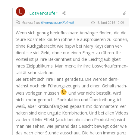
Losverkäufer
Antwort an
Greenpeace/Palmöl
5. Juni 2016 10:09
Wenn sich genug beein­fluss­ba­re Anhän­ger fin­den, die die
teu­re Kos­me­tik kau­fen (ohne sie aus­pro­bie­ren zu kön­nen,
ohne Rück­ga­be­recht wie bspw bei Mary Kay) dann ver­
dient sie viel Geld, ohne nur einen Fin­ger zu rüh­ren. Ihr
Vor­teil ist ja ihre Bekannt­heit und die Leicht­gläu­big­keit
ihres Ziel­pu­bli­kums. Man merkt ihr ihre Los­ver­käu­fer­men­
ta­li­tät sehr stark an.
Sie erzieht sich ihre Fans gera­de­zu. Die wer­den dem­
nächst noch ein Füh­rungs­zeug­nis und einen Gehalts­nach­
weis vor­le­gen müs­sen
Und wer nicht bestellt, wird
nicht mehr gemocht. Spe­ku­la­ti­on und Über­trei­bung, ich
weiß, aber Kri­tik­un­fä­hig­keit gepaart mit domi­nan­tem Ver­
hal­ten sind eine ungu­te Kom­bi­na­ti­on. Und bei allen Vide­os
zu dem 4 Min Effekt (auch bei ähn­li­chen Pro­duk­ten) wird
man nie sehen, wie jemand das Gesicht bewegt oder wie
das nach einer Stun­de aus­schaut. Die hal­ten immer ganz