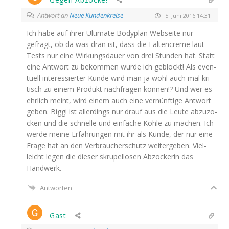
Antwort an
Neue Kundenkreise
5. Juni 2016 14:31
Ich habe auf ihrer Ulti­ma­te Body­plan Web­sei­te nur
gefragt, ob da was dran ist, dass die Fal­ten­creme laut
Tests nur eine Wir­kungs­dau­er von drei Stun­den hat. Statt
eine Ant­wort zu bekom­men wur­de ich geblockt! Als even­
tu­ell inter­es­sier­ter Kun­de wird man ja wohl auch mal kri­
tisch zu einem Pro­dukt nach­fra­gen kön­nen!? Und wer es
ehr­lich meint, wird einem auch eine ver­nünf­ti­ge Ant­wort
geben. Big­gi ist aller­dings nur drauf aus die Leu­te abzu­zo­
cken und die schnel­le und ein­fa­che Koh­le zu machen. Ich
wer­de mei­ne Erfah­run­gen mit ihr als Kun­de, der nur eine
Fra­ge hat an den Ver­brau­cher­schutz wei­ter­ge­ben. Viel­
leicht legen die die­ser skru­pel­lo­sen Abzo­cke­rin das
Handwerk.
Antworten
Gast