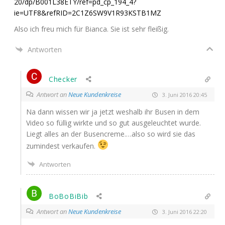
20/dp/
B001L38ETY
/ref=pd_cp_194_4?
ie=
UTF8
&refRID=
2C1Z6SW9V1R93KSTB1MZ
Also ich freu mich für Bian­ca. Sie ist sehr fleißig.
Antworten
Checker
Antwort an
Neue Kundenkreise
3. Juni 2016 20:45
Na dann wis­sen wir ja jetzt wes­halb ihr Busen in dem
Video so fül­lig wirk­te und so gut aus­ge­leuch­tet wur­de.
Liegt alles an der Busencreme.…also so wird sie das
zumin­dest verkaufen.
Antworten
BoBoBiBib
Antwort an
Neue Kundenkreise
3. Juni 2016 22:20