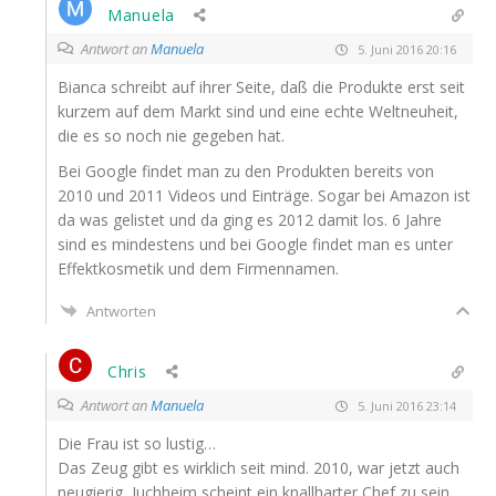
Manuela
Antwort an
Manuela
5. Juni 2016 20:16
Bian­ca schreibt auf ihrer Sei­te, daß die Pro­duk­te erst seit
kur­zem auf dem Markt sind und eine ech­te Welt­neu­heit,
die es so noch nie gege­ben hat.
Bei Goog­le fin­det man zu den Pro­duk­ten bereits von
2010 und 2011 Vide­os und Ein­trä­ge. Sogar bei Ama­zon ist
da was gelis­tet und da ging es 2012 damit los. 6 Jah­re
sind es min­des­tens und bei Goog­le fin­det man es unter
Effekt­kos­me­tik und dem Firmennamen.
Antworten
Chris
Antwort an
Manuela
5. Juni 2016 23:14
Die Frau ist so lustig…
Das Zeug gibt es wirk­lich seit mind. 2010, war jetzt auch
neu­gie­rig, Juch­heim scheint ein knall­har­ter Chef zu sein