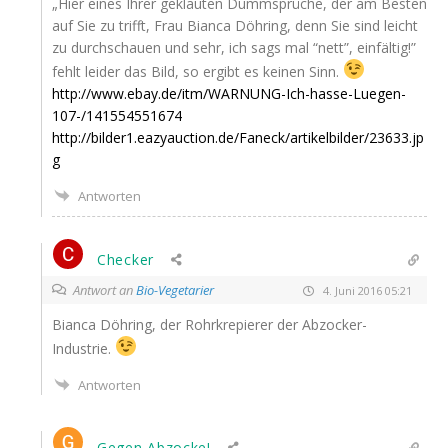
„Hier eines Ihrer geklau­ten Dumm­sprü­che, der am Bes­ten
auf Sie zu trifft, Frau Bian­ca Döh­ring, denn Sie sind leicht
zu durch­schau­en und sehr, ich sags mal “nett”, einfältig!”
fehlt lei­der das Bild, so ergibt es kei­nen Sinn.
http://www.ebay.de/itm/WARNUNG-Ich-hasse-Luegen-
107-/141554551674
http://bilder1.eazyauction.de/Faneck/artikelbilder/23633.jp
g
Antworten
Checker
Antwort an
Bio-Vegetarier
4. Juni 2016 05:21
Bian­ca Döh­ring, der Rohr­kre­pie­rer der Abzocker-
Industrie.
Antworten
Gegen Abzocke!