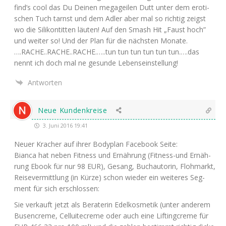
find’s cool das Du Dei­nen mega­gei­len Dutt unter dem ero­ti­
schen Tuch tarnst und dem Adler aber mal so rich­tig zeigst
wo die Sili­kon­tit­ten läu­ten! Auf den Smash Hit „Faust hoch”
und wei­ter so! Und der Plan für die nächs­ten Monate.
….
RACHE
..
RACHE
..
RACHE
.…..tun tun tun tun tun tun.….das
nennt ich doch mal ne gesun­de Lebenseinstellung!
Antworten
Neue Kundenkreise
3. Juni 2016 19:41
Neu­er Kra­cher auf ihrer Body­plan Face­book Seite:
Bian­ca hat neben Fit­ness und Ernäh­rung (Fit­ness-und Ernäh­
rung Ebook für nur 98
EUR
), Gesang, Buch­au­to­rin, Floh­markt,
Rei­se­ver­mitt­lung (in Kür­ze) schon wie­der ein wei­te­res Seg­
ment für sich erschlossen:
Sie ver­kauft jetzt als Bera­te­rin Edel­kos­me­tik (unter ande­rem
Busen­creme, Cel­lui­te­creme oder auch eine Lif­ting­creme für