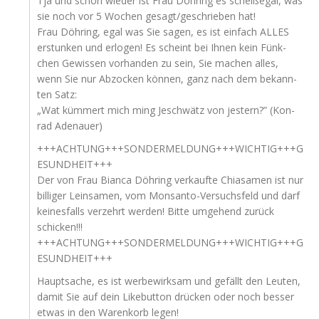
Tja und schon wie­der ist Frau Döh­ring es scheiß­egal, was
sie noch vor 5 Wochen gesagt/geschrieben hat!
Frau Döh­ring, egal was Sie sagen, es ist ein­fach
ALLES
erstun­ken und erlo­gen! Es scheint bei Ihnen kein Fünk­
chen Gewis­sen vor­han­den zu sein, Sie machen alles,
wenn Sie nur Abzo­cken kön­nen, ganz nach dem bekann­
ten Satz:
„Wat küm­mert mich ming Jeschwätz von jes­tern?” (Kon­
rad Adenauer)
+++
ACHTUNG
+++
SONDERMELDUNG
+++
WICHTIG
+++
G
ESUNDHEIT
+++
Der von Frau Bian­ca Döh­ring ver­kauf­te Chi­a­sa­men ist nur
bil­li­ger Lein­sa­men, vom Mons­an­to-Ver­suchs­feld und darf
kei­nes­falls ver­zehrt wer­den! Bit­te umge­hend zurück
schicken!!!
+++
ACHTUNG
+++
SONDERMELDUNG
+++
WICHTIG
+++
G
ESUNDHEIT
+++
Haupt­sa­che, es ist wer­be­wirk­sam und gefällt den Leu­ten,
damit Sie auf dein Like­but­ton drü­cken oder noch bes­ser
etwas in den Waren­korb legen!