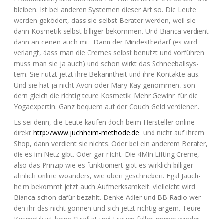
blei­ben. Ist bei ande­ren Sys­te­men die­ser Art so. Die Leu­te
wer­den gekö­dert, dass sie selbst Bera­ter wer­den, weil sie
dann Kos­me­tik selbst bil­li­ger bekom­men. Und Bian­ca ver­dient
dann an denen auch mit. Dann der Min­dest­be­darf (es wird
ver­langt, dass man die Cremes selbst benutzt und vor­füh­ren
muss man sie ja auch) und schon wirkt das Schnee­ball­sys­
tem. Sie nutzt jetzt ihre Bekannt­heit und ihre Kon­tak­te aus.
Und sie hat ja nicht Avon oder Mary Kay genom­men, son­
dern gleich die rich­tig teu­re Kos­me­tik. Mehr Gewinn für die
Yoga­ex­per­tin. Ganz bequem auf der Couch Geld verdienen.
Es sei denn, die Leu­te kau­fen doch beim Her­stel­ler online
direkt
http://www.juchheim-methode.de
und nicht auf ihrem
Shop, dann ver­dient sie nichts. Oder bei ein ande­rem Bera­ter,
die es im Netz gibt. Oder gar nicht. Die 4Min Lif­ting Creme,
also das Prin­zip wie es funk­tio­niert gibt es wirk­lich bil­li­ger
ähn­lich online woan­ders, wie oben geschrie­ben. Egal Jauch­
heim bekommt jetzt auch Auf­merk­sam­keit. Viel­leicht wird
Bian­ca schon dafür bezahlt. Den­ke Adler und
BB
Radio wer­
den ihr das nicht gön­nen und sich jetzt rich­tig ärgern. Teu­re
Kos­me­tik ist kei­ne Straf­tat und Frau­en fal­len immer wie­der