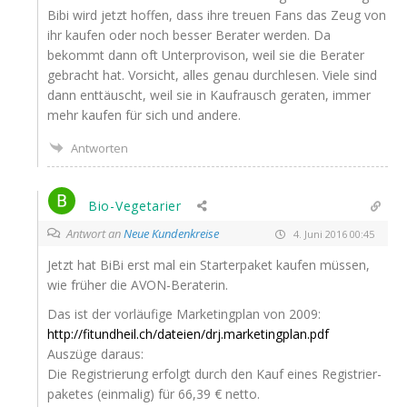
Bibi wird jetzt hof­fen, dass ihre treu­en Fans das Zeug von
ihr kau­fen oder noch bes­ser Bera­ter wer­den. Da
bekommt dann oft Unter­pro­vi­son, weil sie die Bera­ter
gebracht hat. Vor­sicht, alles genau durch­le­sen. Vie­le sind
dann ent­täuscht, weil sie in Kauf­rausch gera­ten, immer
mehr kau­fen für sich und andere.
Antworten
Bio-Vegetarier
Antwort an
Neue Kundenkreise
4. Juni 2016 00:45
Jetzt hat BiBi erst mal ein Star­ter­pa­ket kau­fen müs­sen,
wie frü­her die AVON-Beraterin.
Das ist der vor­läu­fi­ge Mar­ke­ting­plan von 2009:
http://fitundheil.ch/dateien/drj.marketingplan.pdf
Aus­zü­ge daraus:
Die Regis­trie­rung erfolgt durch den Kauf eines Regis­trier­
pa­ke­tes (ein­ma­lig) für 66,39 € netto.