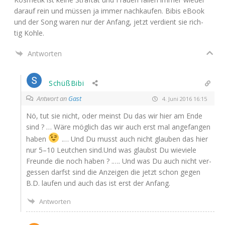
dar­auf rein und müs­sen ja immer nach­kau­fen. Bibis eBook
und der Song waren nur der Anfang, jetzt ver­dient sie rich­
tig Kohle.
Antworten
SchüßBibi
Antwort an
Gast
4. Juni 2016 16:15
Nö, tut sie nicht, oder meinst Du das wir hier am Ende
sind ? … Wäre mög­lich das wir auch erst mal ange­fan­gen
haben
.… Und Du musst auch nicht glau­ben das hier
nur 5–10 Leut­chen sind.Und was glaubst Du wie­vie­le
Freun­de die noch haben ? .…. Und was Du auch nicht ver­
ges­sen darfst sind die Anzei­gen die jetzt schon gegen
B.D. lau­fen und auch das ist erst der Anfang.
Antworten