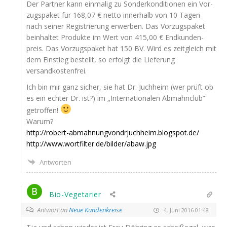
Der Part­ner kann ein­ma­lig zu Son­der­kon­di­tio­nen ein Vor­
zugs­pa­ket für 168,07 € net­to inner­halb von 10 Tagen
nach sei­ner Regis­trie­rung erwer­ben. Das Vor­zugs­pa­ket
beinhal­tet Pro­duk­te im Wert von 415,00 € End­kun­den­
preis. Das Vor­zugs­pa­ket hat 150
BV
. Wird es zeit­gleich mit
dem Ein­stieg bestellt, so erfolgt die Lie­fe­rung
versandkostenfrei.
Ich bin mir ganz sicher, sie hat Dr. Juch­heim (wer prüft ob
es ein ech­ter Dr. ist?) im „Inter­na­tio­na­len Abmahn­club”
getroffen!
Warum?
http://robert-abmahnungvondrjuchheim.blogspot.de/
http://www.wortfilter.de/bilder/abaw.jpg
Antworten
Bio-Vegetarier
Antwort an
Neue Kundenkreise
4. Juni 2016 01:48