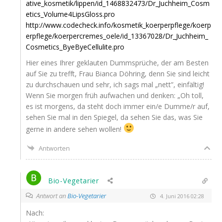
ative_kosmetik/lippen/id_1468832473/Dr_Juchheim_Cosm
etics_Volume4LipsGloss.pro
http://www.codecheck.info/kosmetik_koerperpflege/koerp
erpflege/koerpercremes_oele/id_13367028/Dr_Juchheim_
Cosmetics_ByeByeCellulite.pro
Hier eines Ihrer geklau­ten Dumm­sprü­che, der am Bes­ten
auf Sie zu trefft, Frau Bian­ca Döh­ring, denn Sie sind leicht
zu durch­schau­en und sehr, ich sags mal „nett”, einfältig!
Wenn Sie mor­gen früh auf­wa­chen und den­ken: „Oh toll,
es ist mor­gens, da steht doch immer ein/e Dumme/r auf,
sehen Sie mal in den Spie­gel, da sehen Sie das, was Sie
ger­ne in ande­re sehen wollen!
Antworten
Bio-Vegetarier
Antwort an
Bio-Vegetarier
4. Juni 2016 02:28
Nach: