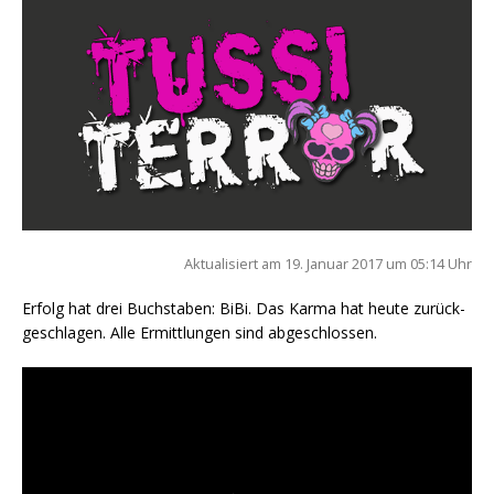
Aktua­li­siert am 19. Janu­ar 2017 um 05:14 Uhr
Erfolg hat drei Buch­sta­ben: BiBi. Das Kar­ma hat heu­te zurück­
ge­schla­gen. Alle Ermitt­lun­gen sind abgeschlossen.