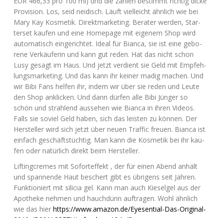
EUR
466,33 pro 100 ml) und die zah­len bestimmt rich­tig dicke
Pro­vi­si­on. Los, seid nei­disch. Läuft viel­leicht ähn­lich wie bei
Mary Kay Kos­me­tik. Direkt­mar­ke­ting. Bera­ter wer­den, Star­
ter­set kau­fen und eine Home­page mit eige­nem Shop wird
auto­ma­tisch ein­ge­rich­tet. Ide­al für Bian­ca, sie ist eine gebo­
re­ne Ver­käu­fe­rin und kann gut reden. Hat das nicht schon
Lusy gesagt im Haus. Und jetzt ver­dient sie Geld mit Emp­feh­
lungs­mar­ke­ting. Und das kann ihr kei­ner madig machen. Und
wir Bibi Fans hel­fen ihr, indem wir über sie reden und Leu­te
den Shop ankli­cken. Und dann dür­fen alle Bibi Jün­ger so
schön und strah­lend aus­se­hen wie Bian­ca in ihren Vide­os.
Falls sie soviel Geld haben, sich das leis­ten zu kön­nen. Der
Her­stel­ler wird sich jetzt über neu­en Traf­fic freu­en. Bian­ca ist
ein­fach geschäfts­tüch­tig. Man kann die Kos­me­tik bei ihr kau­
fen oder natür­lich direkt beim Hersteller.
Lif­ting­cremes mit Sofort­ef­fekt , der für einen Abend anhält
und span­nen­de Haut beschert gibt es übri­gens seit Jah­ren.
Funk­tio­niert mit sili­cia gel. Kann man auch Kie­sel­gel aus der
Apo­the­ke neh­men und hauch­dünn auf­tra­gen. Wohl ähn­lich
wie das hier
https://www.amazon.de/Eyesential-Das-Original-