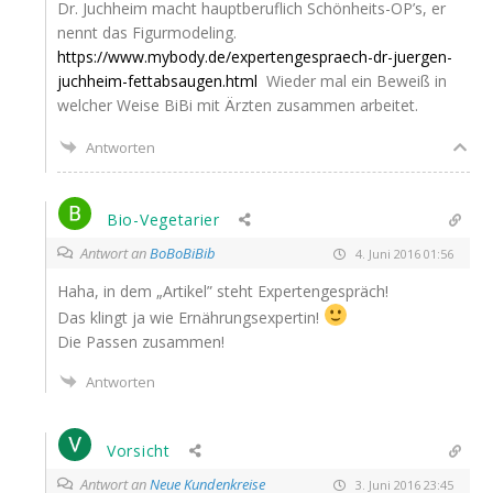
Dr. Juch­heim macht haupt­be­ruf­lich Schönheits-OP’s, er
nennt das Figur­mo­de­ling.
https://www.mybody.de/expertengespraech-dr-juergen-
juchheim-fettabsaugen.html
Wie­der mal ein Beweiß in
wel­cher Wei­se BiBi mit Ärz­ten zusam­men arbeitet.
Antworten
Bio-Vegetarier
Antwort an
BoBoBiBib
4. Juni 2016 01:56
Haha, in dem „Arti­kel” steht Expertengespräch!
Das klingt ja wie Ernährungsexpertin!
Die Pas­sen zusammen!
Antworten
Vorsicht
Antwort an
Neue Kundenkreise
3. Juni 2016 23:45