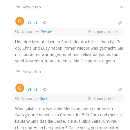
Antworten
Gast
Antwort an
Checker
5. Juni 2016 16:29
Und drei Mona­te kei­nen Sport, der doch ihr Leben ist. Gui­
do, Chris und Lusy haben immer wie­der was gemacht. Sie
null, außer es war ange­ord­net und selbst da gab es tau­
send Aus­re­den. In Aus­re­den ist sie Oscarpreisträgerin.
Antworten
Gast
Antwort an
Gast
5. Juni 2016 14:11
Was galub­st du, wie vie­le Men­schen den finan­zi­el­len
Back­ground haben sich Cremes für 500 Euro und mehr zu
kau­fen? Sind das die Leu­te, die auf Bibis Sei­te rum­kreu­
chen und Herz­chen pos­ten? Die­se völ­lig gehirn­be­frei­ten