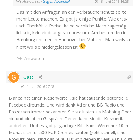
Antwort an
Gegen Abzocke!
5. Juni 2016 16:25
Das mit den Anfra­gen an den Ver­brau­cher­schutz soll­te
mehr Leu­te machen. Es gibt ja eini­ge Punk­te. Wie dras­
tisch über­höh­te Prei­se, kei­ne sach­li­che Nach­fra­ge­mög­
lich­keit, kein ein­deu­ti­ges Impres­sum. Am bes­ten den in
Ham­burg und den in Han­no­ver bei Mut­tern. Man weiß ja
nicht wo sie nie­der­ge­las­sen ist
Antworten
Gast
4. Juni 2016 07:18
Bian­ca hat einen Rie­sen­vor­teil, sie hat tau­sen­de poten­ti­el­le
Face­book­freun­de. Und wird dank Adler und
BB
Radio und
Pro­zes­sen immer bekann­ter. Sie stellt sich als Mob­bing Oper
hin und bleibt im Gespräch. Denen kann sie die Kos­me­tik
andre­hen. Und es gibt ja gläu­bi­ge Bibi Fans. Wenn nur 10 im
Monat sich für 500
EUR
Cremes kau­fen (geht schnell, sind
Pro­dukt­li­ni­en) sind das 5000 Eur von denen ihr evt 30 bis 40%