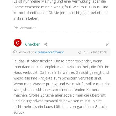
Es ist nur mei­ne Mei­nung und eine Ver­mu­tung, aber die
Dame erscheint mir ein wenig faul. Wie im
BB
Haus. Und
kommt damit durch. Ob sie jemals rich­tig gear­bei­tet hat
in ihrem Leben.
Antworten
Checker
Antwort an
Greenpeace/Palmöl
5. Juni 2016 12:08
Ja, das ist offen­sicht­lich. Umso erschre­cken­der, wenn
man dann durch kom­plet­te Undis­zi­pli­niert­heit, die Diät im
Haus ver­bockt. Da hat sie ihr wah­res Gesicht gezeigt und
wie­so alle ihre Pro­jek­te zum Schei­tern ver­ur­teilt sind.
Wenn man Was­ser pre­digt und Wein säuft, soll­te man das
wenigs­tens nicht direkt vor einer lau­fen­den Kame­ra
machen. Gro­ße Sprü­che aber sobald man die über­prüft
und sie irgend­was tat­säch­lich bewei­sen musst, bleibt
nicht mehr als ein lau­es Lüft­chen von gar üblem Geruch
zurück.