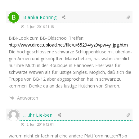
Blanka Röhring
4. Juni 2016 21:18
BiBi-Look zum BB-Old­school Tref­fen:
http://www.directupload.net/file/u/65294/yz9vpw4y_jpg.htm
Die hoch­ge­schlos­se­ne schwar­ze Schlup­pen­blu­se mit über­lan­
gen Armen und geknöpf­ten Man­schet­ten, hat wahr­schein­lich
nur ihre Mut­ti in der Bou­tique in Han­no­ver. Eher was für
schwar­ze Wit­wen als für lus­ti­ge Sin­gles. Mög­lich, daß sich die
Trup­pe von
BB-12
aber abge­spro­chen hat in schwarz zu
kom­men. Den­ke da an das lus­ti­ge Hüt­chen von Sharon.
Antworten
.....ihr Lie-ben
5. Juni 2016 12:01
war­um nicht ein­fach mal eine ande­re Platt­form nut­zen?! ;-p