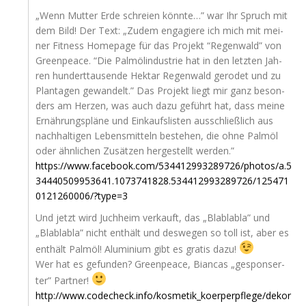
„Wenn Mut­ter Erde schrei­en könn­te…” war Ihr Spruch mit
dem Bild! Der Text: „Zudem enga­gie­re ich mich mit mei­
ner Fit­ness Home­page für das Pro­jekt “Regen­wald” von
Green­peace. “Die Palm­öl­in­dus­trie hat in den letz­ten Jah­
ren hun­dert­tau­sen­de Hekt­ar Regen­wald gero­det und zu
Plan­ta­gen gewan­delt.” Das Pro­jekt liegt mir ganz beson­
ders am Her­zen, was auch dazu geführt hat, dass mei­ne
Ernäh­rungs­plä­ne und Ein­kaufs­lis­ten aus­schließ­lich aus
nach­hal­ti­gen Lebens­mit­teln bestehen, die ohne Palm­öl
oder ähn­li­chen Zusät­zen her­ge­stellt werden.”
https://www.facebook.com/534412993289726/photos/a.5
34440509953641.1073741828.534412993289726/125471
0121260006/?type=3
Und jetzt wird Juch­heim ver­kauft, das „Bla­bla­bla” und
„Bla­bla­bla” nicht ent­hält und des­we­gen so toll ist, aber es
ent­hält Palm­öl! Alu­mi­ni­um gibt es gra­tis dazu!
Wer hat es gefun­den? Green­peace, Bian­cas „gespon­ser­
ter” Partner!
http://www.codecheck.info/kosmetik_koerperpflege/dekor