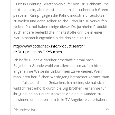
Es ist in Ord­nung Berater/Verkäufer von Dr. Juch­heim Pro­
duk­te zu sein, aber es ist abso­lut nicht authen­tisch Green­
peace im Kampf gegen die Palm­öl­in­dus­trie unter­stüt­zen
zu wol­len und dann sel­ber sol­che Pro­duk­te zu ver­kau­fen.
Neben Palm­öl haben eini­ge die­ser Dr. Juch­heim Pro­duk­te
auch ande­re bedenk­li­che Inhalts­stof­fe drin die in einer
Natur­kos­me­tik eigent­lich nicht drin sein sollten.
http://www.codecheck.info/product.search?
q=Dr.+juchheim&
OK
=Suchen
Ich hof­fe B. denkt dar­über ernst­haft ein­mal nach.
Es geht im Grun­de wohl vor allem dar­um auf leich­te und
ange­neh­me Wei­se ihr Ein­kom­men zu ver­die­nen. Wenn
man ihren beruf­li­chen Wer­de­gang betrach­tet kommt man
jeden­falls auf die­sen Gedan­ken. Ich mei­ne, sie hat sich
wirk­lich fest erhofft durch die Big Brot­her Teil­nah­me für
ihr „Gesund ab Heu­te” Kon­zept vie­le neue Kun­den zu
gewin­nen und aus­ser­dem tol­le
TV
Ange­bo­te zu erhalten.
Antworten