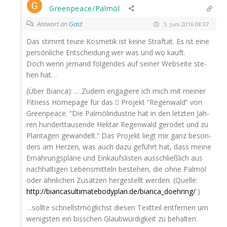
Greenpeace/Palmöl
Antwort an
Gast
5. Juni 2016 08:37
Das stimmt teu­re Kos­me­tik ist kei­ne Straf­tat. Es ist eine
per­sön­li­che Ent­schei­dung wer was und wo kauft.
Doch wenn jemand fol­gen­des auf sei­ner Web­sei­te ste­
hen hat…
(Über Bian­ca): .…Zudem enga­gie­re ich mich mit mei­ner
Fit­ness Home­page für das  Pro­jekt “Regen­wald” von
Green­peace. “Die Palm­öl­in­dus­trie hat in den letz­ten Jah­
ren hun­dert­tau­sen­de Hekt­ar Regen­wald gero­det und zu
Plan­ta­gen gewan­delt.” Das Pro­jekt liegt mir ganz beson­
ders am Her­zen, was auch dazu geführt hat, dass mei­ne
Ernäh­rungs­plä­ne und Ein­kaufs­lis­ten aus­schließ­lich aus
nach­hal­ti­gen Lebens­mit­teln bestehen, die ohne Palm­öl
oder ähn­li­chen Zusät­zen her­ge­stellt wer­den. (Quel­le:
http://biancasultimatebodyplan.de/bianca_doehring/
)
…soll­te schnellst­mög­lichst die­sen Text­teil ent­fer­nen um
wenigs­ten ein biss­chen Glaub­wür­dig­keit zu behalten.