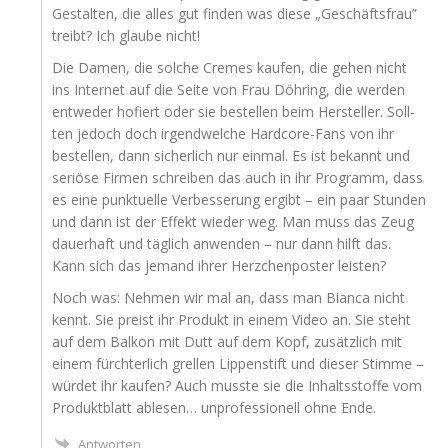
Gestal­ten, die alles gut fin­den was die­se „Geschäfts­frau”
treibt? Ich glau­be nicht!
Die Damen, die sol­che Cremes kau­fen, die gehen nicht
ins Inter­net auf die Sei­te von Frau Döh­ring, die wer­den
ent­we­der hofiert oder sie bestel­len beim Her­stel­ler. Soll­
ten jedoch doch irgend­wel­che Hard­core-Fans von ihr
bestel­len, dann sicher­lich nur ein­mal. Es ist bekannt und
seriö­se Fir­men schrei­ben das auch in ihr Pro­gramm, dass
es eine punk­tu­el­le Ver­bes­se­rung ergibt – ein paar Stun­den
und dann ist der Effekt wie­der weg. Man muss das Zeug
dau­er­haft und täg­lich anwen­den – nur dann hilft das.
Kann sich das jemand ihrer Herz­chen­pos­ter leisten?
Noch was: Neh­men wir mal an, dass man Bian­ca nicht
kennt. Sie preist ihr Pro­dukt in einem Video an. Sie steht
auf dem Bal­kon mit Dutt auf dem Kopf, zusätz­lich mit
einem fürch­ter­lich grel­len Lip­pen­stift und die­ser Stim­me –
wür­det ihr kau­fen? Auch muss­te sie die Inhalts­stof­fe vom
Pro­dukt­blatt able­sen… unpro­fes­sio­nell ohne Ende.
Antworten