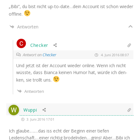
„Bibi”, du bist nicht up-to-date…dein Account ist schon wie­der
offline.
Antworten
Checker
Antwort an
Checker
4. Juni 2016 08:07
Und jetzt ist der Account wie­der online. Wenn ich nicht
wüss­te, dass Bian­ca kei­nen Humor hat, wür­de ich den­
ken, sie trollt uns.
Antworten
Wuppi
3. Juni 2016 17:01
Ich glaube.….…das iss echt der Beginn einer tie­fen
Leidenschaft.…einer rich­tig brodelnden.…grins! Aber…Bibi ich