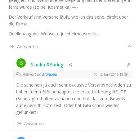
geeig­net sind, wenn ihre Ver­sie­ge­lung nach der Lie­fe­rung ent­
fernt wur­de (so bei Kosmetika).—-
Der Ver­kauf und Ver­sand läuft, wie ich das sehe, direkt über
die Firma.
Quel­len­an­ga­be: Web­sei­te juchheimcosmetics
Antworten
Blanka Röhring
Antwort an
Manuela
5. Juni 2016 18:59
Die schei­nen ja auch sehr exklu­si­ve Ver­sand­me­tho­den zu
haben, denn BiBi behaup­tet die ers­te Lie­fe­rung
HEUTE
(Sonn­tag) erhal­ten zu haben und hält das zum Beweiß
auf einem fb-Foto fest. Oder hat BiBi schon wie­der
geflunkert?
Antworten