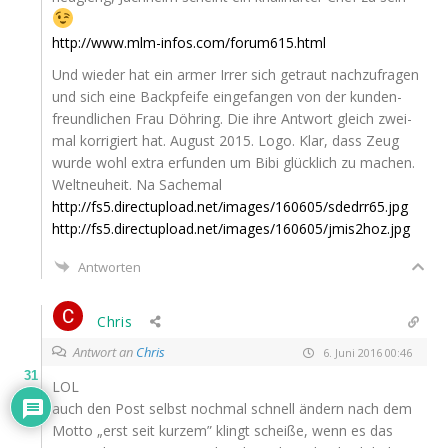
http://www.mlm-infos.com/forum615.html
Und wie­der hat ein armer Irrer sich getraut nach­zu­fra­gen
und sich eine Back­pfei­fe ein­ge­fan­gen von der kun­den­
freund­li­chen Frau Döh­ring. Die ihre Ant­wort gleich zwei­
mal kor­ri­giert hat. August 2015. Logo. Klar, dass Zeug
wur­de wohl extra erfun­den um Bibi glück­lich zu machen.
Welt­neu­heit. Na Sachemal
http://fs5.directupload.net/images/160605/sdedrr65.jpg
http://fs5.directupload.net/images/160605/jmis2hoz.jpg
Antworten
Chris
Antwort an
Chris
6. Juni 2016 00:46
31
LOL
auch den Post selbst noch­mal schnell ändern nach dem
Mot­to „erst seit kur­zem” klingt schei­ße, wenn es das