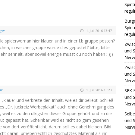
Spiri
regul
Burge
Spiri
nger
1. Juli 2016 13:47
regul
­le spi­der­wo­man hier klau­en und in einer f.b grup­pe pos­ten?
Zwis
­chen, in wel­cher grup­pe wur­de dies gepos­tet? bit­te, bit­te
und S
sehr sehr alt, aber soviel ener­gie musst du noch haben ; )))
Nerv
Zwis
und S
Nerv
st
SEK 
1. Juli 2016 15:23
und S
, „klaue” und ver­brei­te den Inhalt, wie es dir beliebt. Schließ­
Nerv
ses „Dr. Juck­reiz Wer­be­pla­kat” auch ohne Geneh­mi­gung des
t, weil es zu den ulkigs­ten die­ser Grup­pe gehört und zu die­
Selb
ut gepasst hat. Schein­bar wird es nicht so gern gese­hen
und S
von dort ver­öf­fent­licht, dar­um soll es dabei blei­ben. Bibi
Nerv
ht dar­an, urhe­ber­recht­lich geschütz­tes Mate­ri­al als ihr