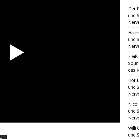
Der 
und S
Nerv
Hate
und S
Nerv
Fleiß
Sound
das N
Hot L
und S
Nerv
Nico
und S
Nerv
Willi
und S