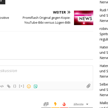
S
Nerv
Rudi 
WEITER
und S
ositive
Promiflash Original gegen Kopie:
Nerv
YouTube-Bibi versus Lügen-BiBi
robin
Spiri
regul
Hate
und S
Nerv
Hate
und S
Nerv
Selb
{}
[+]
und S
Nerv
Mall
älteste