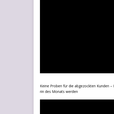
Kei­ne Pro­ben für die abge­zock­ten Kun­den – Fr
rin des Monats werden