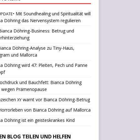
• Mit Soundhealing und Spiritualität will
UPDATE
a Döhring das Nervensystem regulieren
ianca Döhring-Business: Betrug und
rhinterziehung
ianca Döhring-Analyse zu Tiny-Haus,
gram und Mallorca
a Döhring wird 47: Pleiten, Pech und Panne
opf
ochdruck und Bauchfett: Bianca Döhring
k wegen Prämenopause
nzeichen
warnt vor Bianca Döhring-Betrug
XY
orrorleben von Bianca Döhring auf Mallorca
a Döhring ist ein geisteskrankes Kind
SEN BLOG TEILEN UND HELFEN