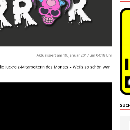
Aktua­li­siert am 19. Janu­ar 2017 um 04:18 Uhr
e Juck­reiz-Mit­ar­bei­te­rin des Monats – Weil’s so schön war
SUC