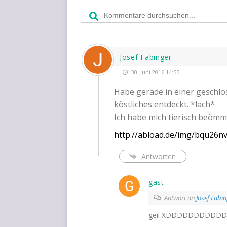
Josef Fabinger
30. Juni 2016 14:55
Habe gera­de in einer geschlos
köst­li­ches ent­deckt. *lach*
Ich habe mich tie­risch beömme
http://abload.de/img/bqu26n
Antworten
gast
Antwort an
Josef Fabi
geil
XDDDDDDDDDD