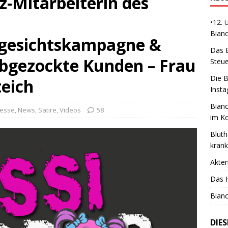
iz-Mitarbeiterin des
•12.
Bianc
gesichtskampagne &
Das B
abgezockte Kunden – Frau
Steue
Die B
eich
Insta
Bianc
esse
,
News
,
Satire
,
Videos
58
im K
Bluth
kran
Akte
Das H
Bianc
DIE