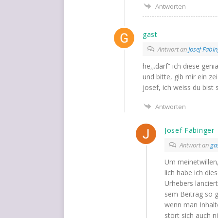
Antworten
gast
Antwort an
Josef Fabi
he,„darf” ich die­se genia
und bit­te, gib mir ein zei
josef, ich weiss du bist 
Antworten
Josef Fabinger
Antwort an
ga
Um mei­net­wil­len
lich habe ich die­
Urhe­bers lan­cier
sem Bei­trag so g
wenn man Inhal­te 
stört sich auch nic