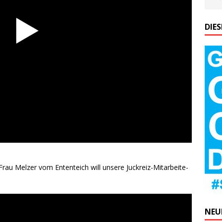
DIE
au Mel­zer vom Enten­teich will unse­re Juck­reiz-Mit­ar­bei­te­
NEU