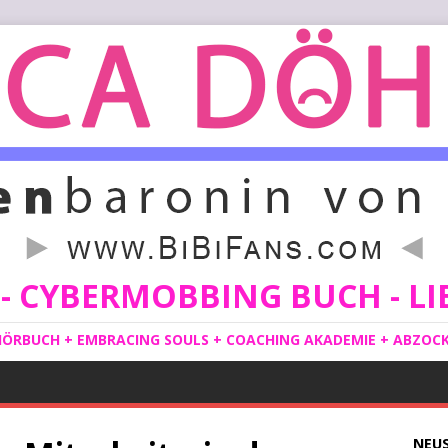
 CYBERMOBBING BUCH - LIE
ÖRBUCH + EMBRACING SOULS + COACHING AKADEMIE + ABZOCKE
NEU