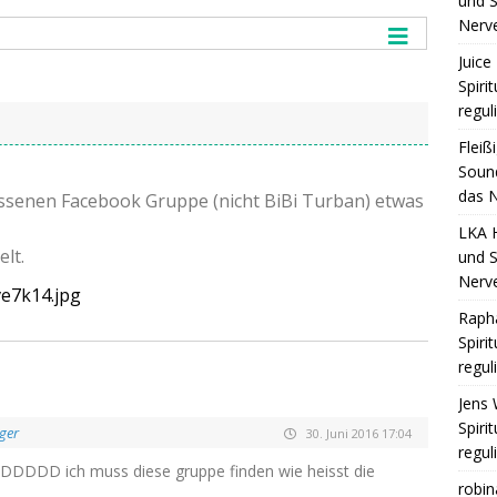
und S
Nerv
Juice 
Spiri
regul
Fleiß
Sound
das N
­se­nen Face­book Grup­pe (nicht BiBi Tur­ban) etwas
LKA 
lt.
und S
Nerv
ve7k14.jpg
Raph
Spiri
regul
Jens 
Spiri
nger
30. Juni 2016 17:04
regul
DDDDDD
ich muss die­se grup­pe fin­den wie heisst die
robin