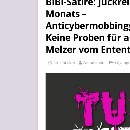
BiBi-Satire: Juckre
Monats –
Anticybermobbing
Keine Proben für 
Melzer vom Entent
30. Juni 2016
Fanpostbote
Lügenpr