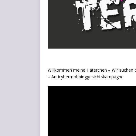
Will­kom­men mei­ne Hater­chen – Wir suchen di
– Anticybermobbinggesichtskampagne