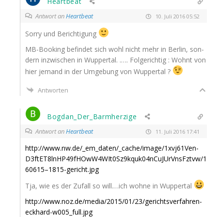
Heartbeat
Antwort an
Heartbeat
10. Juli 2016 05:52
Sor­ry und Berichtigung
MB-Boo­king befin­det sich wohl nicht mehr in Ber­lin, son­
dern inzwi­schen in Wup­per­tal. .…. Fol­ge­rich­tig : Wohnt von
hier jemand in der Umge­bung von Wuppertal ?
Antworten
Bogdan_Der_Barmherzige
Antwort an
Heartbeat
11. Juli 2016 17:41
http://www.nw.de/_em_daten/_cache/image/1xvj61Ven-
D3ftET8lnHP49fHOwW4WIt0Sz9kquk04nCuJUrVnsFztvw/1
60615–1815-gericht.jpg
Tja, wie es der Zufall so will.…ich woh­ne in Wuppertal
http://www.noz.de/media/2015/01/23/gerichtsverfahren-
eckhard-w005_full.jpg