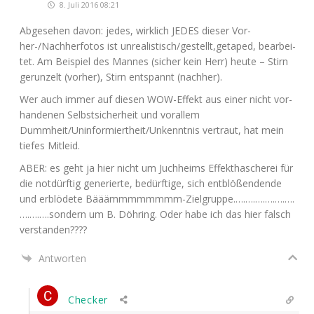
8. Juli 2016 08:21
Abge­se­hen davon: jedes, wirk­lich
JEDES
die­ser Vor­
her-/Nachher­fo­tos ist unrealistisch/gestellt,getaped, bear­bei­
tet. Am Bei­spiel des Man­nes (sicher kein Herr) heu­te – Stirn
gerun­zelt (vor­her), Stirn ent­spannt (nach­her).
Wer auch immer auf die­sen WOW-Effekt aus einer nicht vor­
han­de­nen Selbst­si­cher­heit und vor­al­lem
Dummheit/Uninformiertheit/Unkenntnis ver­traut, hat mein
tie­fes Mitleid.
ABER
: es geht ja hier nicht um Juch­heims Effekt­ha­sche­rei für
die not­dürf­tig gene­rier­te, bedürf­ti­ge, sich ent­blö­ßen­den­de
und erblö­de­te Bääämmmmmmmm-Zielgruppe.….….….….….….
….….….sondern um B. Döh­ring. Oder habe ich das hier falsch
verstanden????
Antworten
Checker