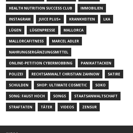
HEALTH NUTRITION SUCCESS CLUB
IMMOBILIEN
INSTAGRAM
JUICE PLUS+
KRANKHEITEN
LKA
LÜGEN
LÜGENPRESSE
MALLORCA
MALLORCAFITNESS
MARCEL ADLER
NAHRUNGSERGÄNZUNGSMITTEL
ONLINE-PETITION CYBERMOBBING
PANIKATTACKEN
POLIZEI
RECHTSANWALT CHRISTIAN ZAHNOW
SATIRE
SCHULDEN
SHOP: ULTIMATE COSMETIC
SOKO
SONG: FAUST HOCH
SONGS
STAATSANWALTSCHAFT
STRAFTATEN
TÄTER
VIDEOS
ZENSUR