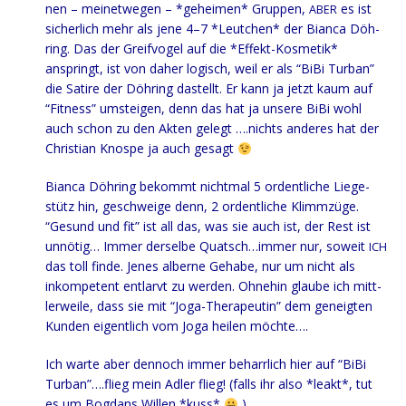
nen – mei­net­we­gen – *gehei­men* Grup­pen,
es ist
ABER
sicher­lich mehr als jene 4–7 *Leut­chen* der Bian­ca Döh­
ring. Das der Greif­vo­gel auf die *Effekt-Kos­me­tik*
anspringt, ist von daher logisch, weil er als “BiBi Tur­ban”
die Sati­re der Döh­ring dastellt. Er kann ja jetzt kaum auf
“Fit­ness” umstei­gen, denn das hat ja unse­re BiBi wohl
auch schon zu den Akten gelegt ….nichts ande­res hat der
Chris­ti­an Knos­pe ja auch gesagt
Bian­ca Döh­ring bekommt nicht­mal 5 ordent­li­che Lie­ge­
stütz hin, geschwei­ge denn, 2 ordent­li­che Klimm­zü­ge.
“Gesund und fit” ist all das, was sie auch ist, der Rest ist
unnö­tig… Immer der­sel­be Quatsch…immer nur, soweit
ICH
das toll fin­de. Jenes alber­ne Geha­be, nur um nicht als
inkom­pe­tent ent­larvt zu wer­den. Ohne­hin glau­be ich mitt­
ler­wei­le, dass sie mit “Joga-The­ra­peu­tin” dem geneig­ten
Kun­den eigent­lich vom Joga hei­len möchte….
Ich war­te aber den­noch immer beharr­lich hier auf “BiBi
Turban”….flieg mein Adler flieg! (falls ihr also *leakt*, tut
es um Bog­dans Wil­len *kuss*
)