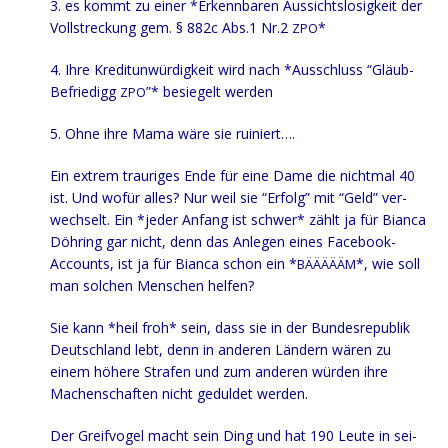
3. es kommt zu einer *Erkenn­ba­ren Aus­sichts­lo­sig­keit der
Voll­stre­ckung gem. § 882c Abs.1 Nr.2
*
ZPO
4. Ihre Kre­dit­un­wür­dig­keit wird nach *Aus­schluss “Gläub­
Be­frie­digg
”* besie­gelt werden
ZPO
5. Ohne ihre Mama wäre sie ruiniert….
Ein extrem trau­ri­ges Ende für eine Dame die nicht­mal 40
ist. Und wofür alles? Nur weil sie “Erfolg” mit “Geld” ver­
wech­selt. Ein *jeder Anfang ist schwer* zählt ja für Bian­ca
Döh­ring gar nicht, denn das Anle­gen eines Face­book-
Accounts, ist ja für Bian­ca schon ein *
*, wie soll
BÄÄÄÄÄM
man sol­chen Men­schen helfen?
Sie kann *heil froh* sein, dass sie in der Bun­des­re­pu­blik
Deutsch­land lebt, denn in ande­ren Län­dern wären zu
einem höhe­re Stra­fen und zum ande­ren wür­den ihre
Machen­schaf­ten nicht gedul­det werden.
Der Greif­vo­gel macht sein Ding und hat 190 Leu­te in sei­