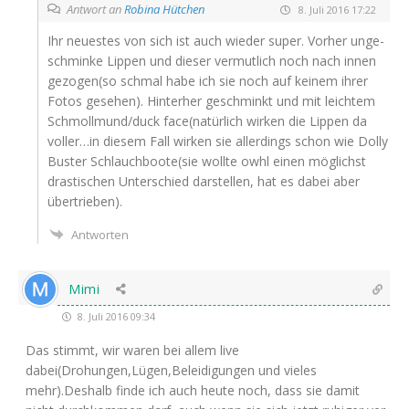
Antwort an
Robina Hütchen
8. Juli 2016 17:22
Ihr neu­es­tes von sich ist auch wie­der super. Vor­her unge­
schmin­ke Lip­pen und die­ser ver­mut­lich noch nach innen
gezogen(so schmal habe ich sie noch auf kei­nem ihrer
Fotos gese­hen). Hin­ter­her geschminkt und mit leich­tem
Schmollmund/duck face(natürlich wir­ken die Lip­pen da
voller…in die­sem Fall wir­ken sie aller­dings schon wie Dol­ly
Bus­ter Schlauchboote(sie woll­te owhl einen mög­lichst
dras­ti­schen Unter­schied dar­stel­len, hat es dabei aber
übertrieben).
Antworten
Mimi
8. Juli 2016 09:34
Das stimmt, wir waren bei allem live
dabei(Drohungen,Lügen,Beleidigungen und vie­les
mehr).Deshalb fin­de ich auch heu­te noch, dass sie damit