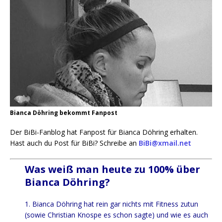
Bianca Döhring bekommt Fanpost
Der BiBi-Fan­blog hat Fan­post für Bian­ca Döh­ring erhal­ten.
Hast auch du Post für BiBi? Schrei­be an
BiBi@xmail.net
Was weiß man heute zu 100% über
Bianca Döhring?
1. Bian­ca Döh­ring hat rein gar nichts mit Fit­ness zutun
(sowie Chris­ti­an Knos­pe es schon sag­te) und wie es auch