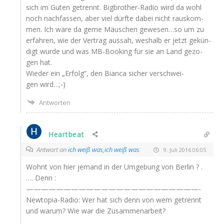
sich im Guten getrennt. Big­brot­her-Radio wird da wohl
noch nach­fas­sen, aber viel dürf­te dabei nicht raus­kom­
men. Ich wäre da ger­ne Mäus­chen gewesen…so um zu
erfah­ren, wie der Ver­trag aus­sah, wes­halb er jetzt gekün­
digt wur­de und was MB-Boo­king für sie an Land gezo­
gen hat.
Wie­der ein „Erfolg”, den Bian­ca sicher ver­schwei­
gen wird…;-)
Antworten
Heartbeat
Antwort an
ich weiß was,ich weiß was
9. Juli 2016 06:05
Wohnt von hier jemand in der Umge­bung von Ber­lin ? .
…. Denn :
———————————————————————-
New­to­pia-Radio: Wer hat sich denn von wem getrennt
und war­um? Wie war die Zusammenarbeit?