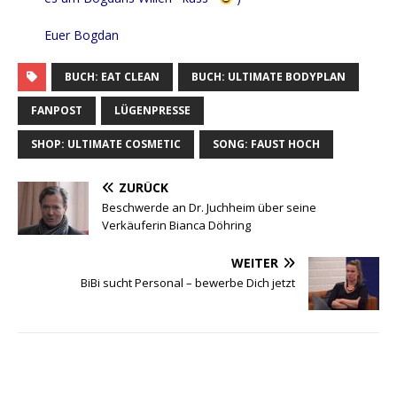
Euer Bog­dan
BUCH: EAT CLEAN
BUCH: ULTIMATE BODYPLAN
FANPOST
LÜGENPRESSE
SHOP: ULTIMATE COSMETIC
SONG: FAUST HOCH
ZURÜCK
Beschwerde an Dr. Juchheim über seine
Verkäuferin Bianca Döhring
WEITER
BiBi sucht Personal – bewerbe Dich jetzt