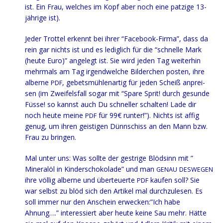
ist. Ein Frau, wel­ches im Kopf aber noch eine pat­zi­ge 13-
jäh­ri­ge ist).
Jeder Trot­tel erkennt bei ihrer “Face­book-Fir­ma”, dass da
rein gar nichts ist und es ledig­lich für die “schnel­le Mark
(heu­te Euro)” ange­legt ist. Sie wird jeden Tag wei­ter­hin
mehr­mals am Tag irgend­wel­che Bil­der­chen pos­ten, ihre
alber­ne
, gebets­müh­len­ar­tig für jeden Scheiß anprei­
PDF
sen (im Zwei­fels­fall sogar mit “Spa­re Sprit! durch gesun­de
Füs­se! so kannst auch Du schnel­ler schal­ten! Lade dir
noch heu­te mei­ne
für 99€ run­ter!”). Nichts ist affig
PDF
genug, um ihren geis­ti­gen Dünn­schiss an den Mann bzw.
Frau zu bringen.
Mal unter uns: Was soll­te der gest­ri­ge Blöd­sinn mit ”
Mine­ral­öl in Kin­der­scho­ko­la­de” und man
GENAU
DESWEGEN
ihre völ­lig alber­ne und über­teu­er­te
kau­fen soll? Sie
PDF
war selbst zu blöd sich den Arti­kel mal durch­zu­le­sen. Es
soll immer nur den Anschein erwecken:”Ich habe
Ahnung….” inter­es­siert aber heu­te kei­ne Sau mehr. Hät­te