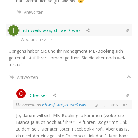
hat…vermutlich so gut wie nix.
Antworten
ich weiß was,ich weiß was
8. Juli 2016 21:12
Übri­gens haben Sie und Ihr Manag­ment MB-Boo­king sich
getrennt . Auf Ihrer Home­page führt Sie die aber noch wei­
ter auf.
Antworten
Checker
Antwort an
ich weiß was,ich weiß was
9. Juli 2016 05:07
Jo, dar­um will sich MB-Boo­king ja kümmern(wobei die
Bian­ca ja auch noch auf ihrer
HP
führen…sogar mit Link
zu dem seit Mona­ten toten Face­book-Pro­fil. Aber das ist
eh nicht der ein­zi­ge tote Face­book-Link dort.). Man habe