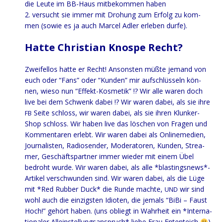
die Leu­te im BB-Haus mit­be­kom­men haben
2. ver­sucht sie immer mit Dro­hung zum Erfolg zu kom­
men (sowie es ja auch Mar­cel Adler erle­ben durfe).
Hatte Christian Knospe Recht?
Zwei­fel­los hat­te er Recht! Ansons­ten müß­te jemand von
euch oder “Fans” oder “Kun­den” mir auf­schlüs­seln kön­
nen, wie­so nun “Effekt-Kos­me­tik” !? Wir alle waren doch
live bei dem Schwenk dabei !? Wir waren dabei, als sie ihre
Sei­te schloss, wir waren dabei, als sie ihren Klun­ker-
FB
Shop schloss.
Wir haben live das löschen von Fra­gen und
Kom­men­ta­ren erlebt. Wir waren dabei als Online­me­di­en,
Jour­na­lis­ten, Radio­sen­der, Mode­ra­to­ren, Kun­den, Strea­
mer, Geschäfts­part­ner immer wie­der mit einem Übel
bedroht wur­de. Wir waren dabei, als alle *blastingsnews*-
Artikel ver­schwun­den sind. Wir waren dabei, als die Lüge
mit *Red Rub­ber Duck* die Run­de mach­te,
wir sind
UND
wohl auch die ein­zigs­ten Idio­ten, die jemals “BiBi – Faust
Hoch!” gehört haben. (uns obliegt in Wahr­heit ein *Inter­na­
tio­na­ler Allein­stel­lungs­an­spruch* lie­be Frau Enten­teich
).