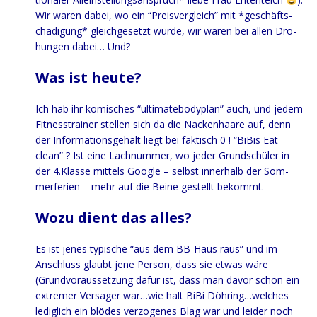
Wir waren dabei, wo ein “Preis­ver­gleich” mit *geschäft­s­
chä­di­gung* gleich­ge­setzt wur­de, wir waren bei allen Dro­
hun­gen dabei… Und?
Was ist heute?
Ich hab ihr komi­sches “ulti­ma­te­bo­dy­plan” auch, und jedem
Fit­ness­trai­ner stel­len sich da die Nacken­haa­re auf, denn
der Infor­ma­ti­ons­ge­halt liegt bei fak­tisch 0 ! “BiBis Eat
clean” ? Ist eine Lach­num­mer, wo jeder Grund­schü­ler in
der 4.Klasse mit­tels Goog­le – selbst inner­halb der Som­
mer­fe­ri­en – mehr auf die Bei­ne gestellt bekommt.
Wozu dient das alles?
Es ist jenes typi­sche “aus dem BB-Haus raus” und im
Anschluss glaubt jene Per­son, dass sie etwas wäre
(Grund­vor­aus­set­zung dafür ist, dass man davor schon ein
extre­mer Ver­sa­ger war…wie halt BiBi Döhring…welches
ledig­lich ein blö­des ver­zo­ge­nes Blag war und lei­der noch