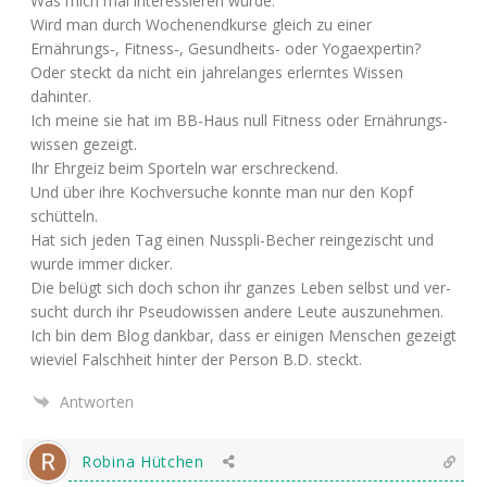
Was mich mal inter­es­sie­ren würde.
Wird man durch Wochen­end­kur­se gleich zu einer
Ernährungs‑, Fitness‑, Gesund­heits- oder Yogaexpertin?
Oder steckt da nicht ein jah­re­lan­ges erlern­tes Wis­sen
dahinter.
Ich mei­ne sie hat im BB-Haus null Fit­ness oder Ernäh­rungs­
wis­sen gezeigt.
Ihr Ehr­geiz beim Spor­teln war erschreckend.
Und über ihre Koch­ver­su­che konn­te man nur den Kopf
schütteln.
Hat sich jeden Tag einen Nus­spli-Becher rein­ge­zischt und
wur­de immer dicker.
Die belügt sich doch schon ihr gan­zes Leben selbst und ver­
sucht durch ihr Pseu­do­wis­sen ande­re Leu­te auszunehmen.
Ich bin dem Blog dank­bar, dass er eini­gen Men­schen gezeigt
wie­viel Falsch­heit hin­ter der Per­son B.D. steckt.
Antworten
Robina Hütchen