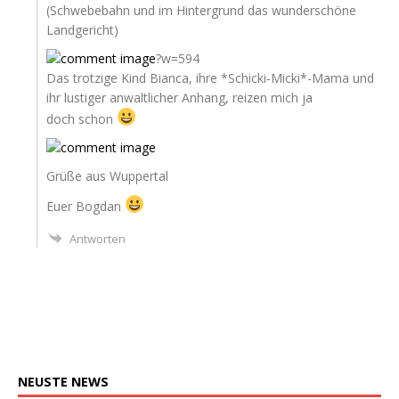
(Schwe­be­bahn und im Hin­ter­grund das wun­der­schö­ne
Landgericht)
?w=594
Das trot­zi­ge Kind Bian­ca, ihre *Schicki-Micki*-Mama und
ihr lus­ti­ger anwalt­li­cher Anhang, rei­zen mich ja
doch schon
Grü­ße aus Wuppertal
Euer Bog­dan
Antworten
NEUSTE
NEWS