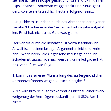
sie mal auf den Knos­pe gehört und Adlers Kri­tik mit einem
“Ups…erwischt” sou­ve­rän weg­ge­steckt und zurück­ge­ru­
dert, könn­te sie tat­säch­lich heu­te erfolg­reich sein…
“Dr. Juch­heim” ist schon durch das Abmah­nen der eige­nen
Berater/Mitarbeiter in der Ver­gan­gen­heit nega­tiv auf­ge­fal­
len. Es ist halt nicht alles Gold was glänzt.
Der Ver­lauf durch die Instan­zen ist vorraus­seh­bar (Ihr
Anwalt ist in sei­nen lus­ti­gen Argu­men­ten leicht zu zer­le­
gen). Wenn bei­spl. die Gegen­sei­te mal klagt (denn ihr
Scha­den ist tat­säch­lich nach­weis­bar, kei­ne ledig­li­che Fik­ti­
on), ver­läuft es wie folgt:
1. kommt es zu einer *Ein­stel­lung des außer­ge­richt­li­chen
Abmahn­ver­fah­rens wegen Aussichtslosigkeit*
2. sie wird brav sein, somit kommt es nicht zu einer *Ver­
wei­ge­rung der Ver­mö­gens­aus­kunft gem. § 882c Abs.1
Nr.1*