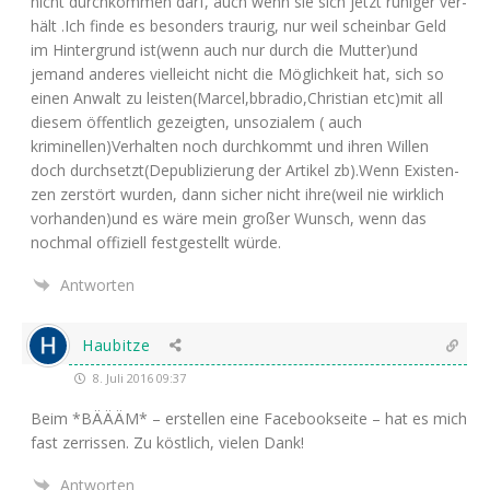
nicht durch­kom­men darf, auch wenn sie sich jetzt ruhi­ger ver­
hält .Ich fin­de es beson­ders trau­rig, nur weil schein­bar Geld
im Hin­ter­grund ist(wenn auch nur durch die Mutter)und
jemand ande­res viel­leicht nicht die Mög­lich­keit hat, sich so
einen Anwalt zu leisten(Marcel,bbradio,Christian etc)mit all
die­sem öffent­lich gezeig­ten, unso­zia­lem ( auch
kriminellen)Verhalten noch durch­kommt und ihren Wil­len
doch durchsetzt(Depublizierung der Arti­kel zb).Wenn Exis­ten­
zen zer­stört wur­den, dann sicher nicht ihre(weil nie wirk­lich
vorhanden)und es wäre mein gro­ßer Wunsch, wenn das
noch­mal offi­zi­ell fest­ge­stellt würde.
Antworten
Haubitze
8. Juli 2016 09:37
Beim *
BÄÄÄM
* – erstel­len eine Face­book­sei­te – hat es mich
fast zer­ris­sen. Zu köst­lich, vie­len Dank!
Antworten