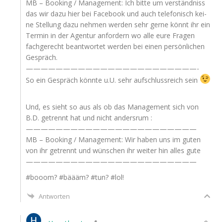
MB
– Boo­king / Manage­ment: Ich bit­te um ver­ständ­niss
das wir dazu hier bei Face­book und auch tele­fo­nisch kei­
ne Stel­lung dazu neh­men wer­den sehr ger­ne könnt ihr ein
Ter­min in der Agen­tur anfor­dern wo alle eure Fra­gen
fach­ge­recht beant­wor­tet wer­den bei einen per­sön­li­chen
Gespräch.
———————————————————————-
So ein Gespräch könn­te u.U. sehr auf­schluss­reich sein
Und, es sieht so aus als ob das Manage­ment sich von
B.D. getrennt hat und nicht andersrum :
———————————————————————
MB
– Boo­king / Manage­ment: Wir haben uns im guten
von ihr getrennt und wün­schen ihr wei­ter hin alles gute
———————————————————————
#booom? #bäääm? #tun? #lol!
Antworten