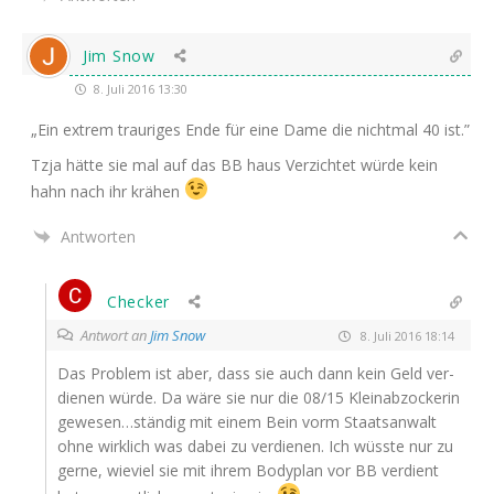
Jim Snow
8. Juli 2016 13:30
„Ein extrem trau­ri­ges Ende für eine Dame die nicht­mal 40 ist.”
Tzja hät­te sie mal auf das
BB
haus Ver­zich­tet wür­de kein
hahn nach ihr krähen
Antworten
Checker
Antwort an
Jim Snow
8. Juli 2016 18:14
Das Pro­blem ist aber, dass sie auch dann kein Geld ver­
die­nen wür­de. Da wäre sie nur die 08/15 Klein­ab­zo­cke­rin
gewesen…ständig mit einem Bein vorm Staats­an­walt
ohne wirk­lich was dabei zu ver­die­nen. Ich wüss­te nur zu
ger­ne, wie­viel sie mit ihrem Body­plan vor
BB
ver­dient