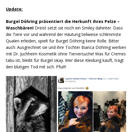
Update:
Bur­gel Döh­ring prä­sen­tiert die Her­kunft ihres Pel­ze –
Wasch­bä­ren!
Dreist setzt sie noch ein Smi­ley dahin­ter. Dass
die Tie­re vor und wäh­rend der Häu­tung teil­wei­se schlimms­te
Qua­len erlei­den, spielt für Bur­gel Döh­ring kei­ne Rol­le. Bit­ter
auch: Aus­g­rech­net sie und ihre Toch­ter Bian­ca Döh­ring wer­ben
mit Dr. Juch­heim Kos­me­tik ohne Tier­ver­su­che! Was für Cremes
tabu ist, bleibt für Bur­gel okay. Wer die­se Klei­dung kauft, trägt
den blu­ti­gen Tod mit sich. Pfui!!!