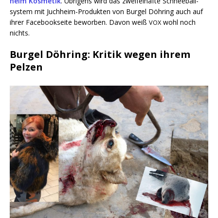
heim Kos­me­tik
. Übri­gens wird das zwei­fel­haf­te Schnee­ball­
sys­tem mit Juch­heim-Pro­duk­ten von Bur­gel Döh­ring auch auf
ihrer Face­book­sei­te bewor­ben. Davon weiß
wohl noch
VOX
nichts.
Burgel Döhring: Kritik wegen ihrem
Pelzen