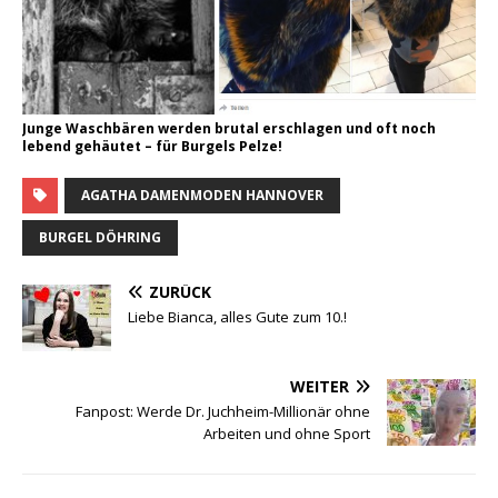
Jun­ge Wasch­bä­ren wer­den bru­tal erschla­gen und oft noch
lebend gehäu­tet – für Bur­gels Pelze!
AGATHA DAMENMODEN HANNOVER
BURGEL DÖHRING
ZURÜCK
Liebe Bianca, alles Gute zum 10.!
WEITER
Fanpost: Werde Dr. Juchheim-Millionär ohne
Arbeiten und ohne Sport