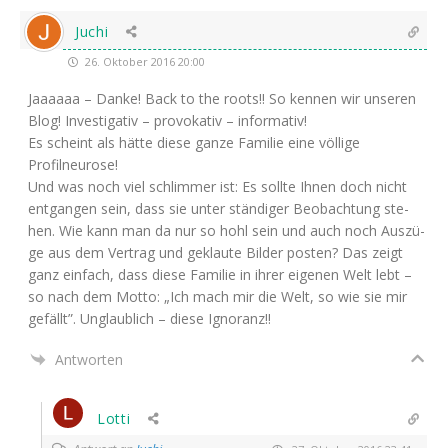
Juchi
26. Oktober 2016 20:00
Jaaaaaa – Dan­ke! Back to the roots!! So ken­nen wir unse­ren
Blog! Inves­ti­ga­tiv – pro­vo­ka­tiv – informativ!
Es scheint als hät­te die­se gan­ze Fami­lie eine völ­li­ge
Profilneurose!
Und was noch viel schlim­mer ist: Es soll­te Ihnen doch nicht
ent­gan­gen sein, dass sie unter stän­di­ger Beob­ach­tung ste­
hen. Wie kann man da nur so hohl sein und auch noch Aus­zü­
ge aus dem Ver­trag und geklau­te Bil­der pos­ten? Das zeigt
ganz ein­fach, dass die­se Fami­lie in ihrer eige­nen Welt lebt –
so nach dem Mot­to: „Ich mach mir die Welt, so wie sie mir
gefällt”. Unglaub­lich – die­se Ignoranz!!
Antworten
Lotti