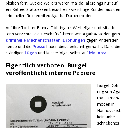
blei­ben fern. Gut die Wel­lers waren mal da, aller­dings nur auf
ein Kaf­fee. Statt­des­sen besu­chen zwie­lich­ti­ge Kun­den aus dem
kri­mi­nel­len Rocker­mi­lieu Aga­tha Damenmoden.
Auf ihre Toch­ter Bian­ca Döh­ring als Wer­be­fi­gur und Mit­ar­bei­
te­rin ver­zich­tet die Geschäfts­füh­re­rin von Aga­tha-Moden gern.
Kri­mi­nel­le Machen­schaf­ten
,
Dro­hun­gen
gegen Anders­den­
ken­de und die
Pres­se
haben die­se bekannt gemacht. Dazu die
stän­di­gen
Lügen
und Miss­erfol­ge, selbst auf
Mal­lor­ca
.
Eigentlich verboten: Burgel
veröffentlicht interne Papiere
Bur­gel Döh­
ring von Aga­
tha Damen­
mo­den in
Han­no­ver ist
kein unbe­
schrie­be­nes