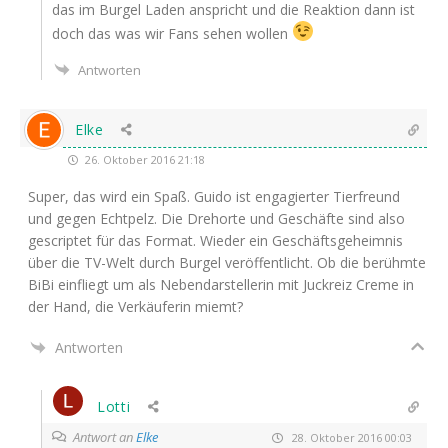
das im Bur­gel Laden anspricht und die Reak­ti­on dann ist
doch das was wir Fans sehen wollen
Antworten
Elke
26. Oktober 2016 21:18
Super, das wird ein Spaß. Gui­do ist enga­gier­ter Tier­freund
und gegen Echt­pelz. Die Dreh­or­te und Geschäf­te sind also
gescrip­tet für das For­mat. Wie­der ein Geschäfts­ge­heim­nis
über die TV-Welt durch Bur­gel ver­öf­fent­licht. Ob die berühm­te
BiBi ein­fliegt um als Neben­dar­stel­le­rin mit Juck­reiz Creme in
der Hand, die Ver­käu­fe­rin miemt?
Antworten
Lotti
Antwort an
Elke
28. Oktober 2016 00:03