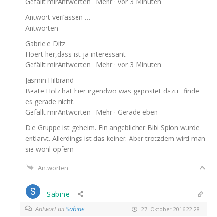
Gefällt mir­Ant­wor­ten · Mehr · vor 3 Minuten
Ant­wort verfassen …
Antworten
Gabrie­le Ditz
Hoert her,dass ist ja interessant.
Gefällt mir­Ant­wor­ten · Mehr · vor 3 Minuten
Jas­min Hilbrand
Bea­te Holz hat hier irgend­wo was gepos­tet dazu…finde
es gera­de nicht.
Gefällt mir­Ant­wor­ten · Mehr · Gera­de eben
Die Grup­pe ist geheim. Ein angeb­li­cher Bibi Spi­on wur­de
ent­larvt. Aller­dings ist das kei­ner. Aber trotz­dem wird man
sie wohl opfern
Antworten
Sabine
Antwort an
Sabine
27. Oktober 2016 22:28