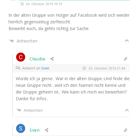
26. Oktober 2016 19:19
In der alten Grup­pe von Hol­ger auf Face­book wird sich wie­der
herr­lich gegen­sei­tiug zerfleischt.
Bewerbt euch, da gehts rich­tig zur Sache
Antworten
Claudia
Antwort an
Sven
26. Oktober 2016 21:44
Wür­de ich ja ger­ne.. War in der alten Gruppe..Und fin­de die
neue Grup­pe nicht.. weil ich den Namen nicht ken­ne und
die Grup­pe geheim ist.. Wie kann ich mich wo bewer­ben?
Dan­ke für Infos..
Antworten
Sven