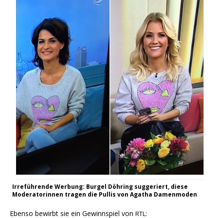
Irre­füh­ren­de Wer­bung: Bur­gel Döh­ring sug­ge­riert, die­se
Mode­ra­to­rin­nen tra­gen die Pul­lis von Aga­tha Damenmoden
Eben­so bewirbt sie ein Gewinn­spiel von
:
RTL