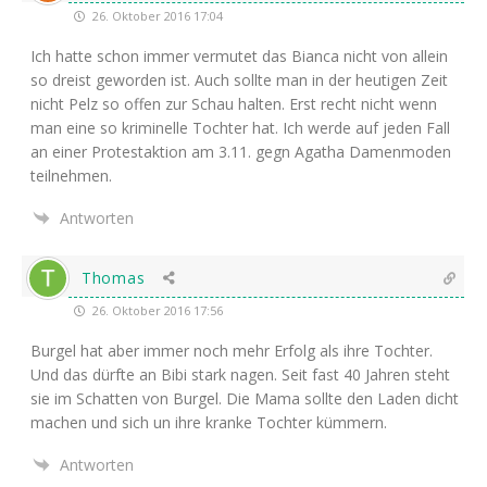
26. Oktober 2016 17:04
Ich hat­te schon immer ver­mu­tet das Bian­ca nicht von allein
so dreist gewor­den ist. Auch soll­te man in der heu­ti­gen Zeit
nicht Pelz so offen zur Schau hal­ten. Erst recht nicht wenn
man eine so kri­mi­nel­le Toch­ter hat. Ich wer­de auf jeden Fall
an einer Pro­test­ak­ti­on am 3.11. gegn Aga­tha Damen­mo­den
teilnehmen.
Antworten
Thomas
26. Oktober 2016 17:56
Bur­gel hat aber immer noch mehr Erfolg als ihre Toch­ter.
Und das dürf­te an Bibi stark nagen. Seit fast 40 Jah­ren steht
sie im Schat­ten von Bur­gel. Die Mama soll­te den Laden dicht
machen und sich un ihre kran­ke Toch­ter kümmern.
Antworten