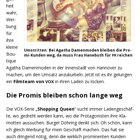
heit
wahr,
Wer­
bung
für
ihre
klei­ne
Umstrit­ten: Bei Aga­tha Damen­mo­den blei­ben die Pro­
Bou­
mi-Kun­den weg, da muss Frau Hane­buth für
reichen
PR
tique
Aga­tha Damen­mo­den in der Innen­stadt von Han­no­ver zu
machen, um den Umsatz anzu­kur­beln. Jetzt ist es ihr gelun­gen
ein
Film­team von
in ihren Laden zu locken.
VOX
Die Promis bleiben schon lange weg
Die VOX-Serie „
Shop­ping Queen
” sucht immer Laden­ge­schäf­
te, wo gedreht wer­den kann, wo die Prot­ago­nis­ten ihre Kla­
mot­ten aus­su­chen. Bur­gel Döh­ring denkt sich: Oh schön, kann
ich gleich Wer­bung für mein Geschäft machen. Das hat sie
auch drin­gend nötig, denn die wirk­lich pro­mi­nen­ten Kun­den