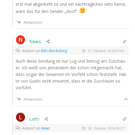
erst mal abge­dreht ist und ein nach­träg­li­ches veto käme,
wäre das für den Sen­der „doof”.
Antworten
News
Antwort an
Bibi Blocksberg
27. Oktober 2016 07:03
Auch die­se Sen­dung ist nur Lug und Betrug am Zuschau­
er. Ich weiß von jeman­dem der schon mit­ge­macht hat,
dass sogar der Gewin­ner im Vor­feld schon fest­steht. Hät­
te von Gui­do nicht erwar­tet, dass er die Zuschau­er so
vorführt.
Antworten
Lotti
Antwort an
News
28. Oktober 2016 00:27