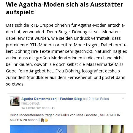
Wie Agatha-Moden sich als Ausstatter
aufspielt
Das sich die RTL-Grup­pe ohne­hin für Aga­tha-Moden ent­schie­
den hat, ver­wun­dert. Denn Bur­gel Döh­ring ist seit Mona­ten
dabei erwischt wur­den, wie sie den Ein­druck ver­mit­telt, dass
pro­mi­nen­te RTL-Mode­ra­to­ren ihre Mode tra­gen. Dabei for­mu­
liert Döh­ring ihre Tex­te immer sehr geschickt. Natür­lich nagt es
an ihr, dass die gro­ßen Mode­ra­to­rin­nen in die­sem Land nicht
bei ihr kau­fen, obwohl sie doch selbst die Mas­sen­mar­ke Miss
Good­life im Ange­bot hat. Frau Döh­ring foto­gra­fiert des­halb
zumin­dest Stand­bil­der aus dem Fern­se­her ab und pos­tet dann
so etwas: