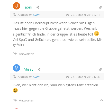
Jaoni
Antwort an
Sven
26. Oktober 2016 22:15
Das ist doch über­haupt nicht wahr. Selbst mit Lügen
muss hier gegen die Grup­pe gehetzt wer­den. Wes­halb
eigent­lich?? Ich fin­de, in der Grup­pe ist es heu­te toll
Viel Spaß und Geläch­ter, genau so, wie es sein soll­te. Mir
gefällts.
Antworten
Missy
Antwort an
Sven
27. Oktober 2016 12:30
Sven, wer nicht drin ist, muß wenigs­tens Mist erzählen
Antworten