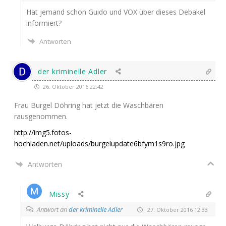
Hat jemand schon Gui­do und
VOX
über die­ses Deba­kel
informiert?
Antworten
der kriminelle Adler
26. Oktober 2016 22:42
Frau Bur­gel Döh­ring hat jetzt die Wasch­bä­ren
rausgenommen.
http://img5.fotos-
hochladen.net/uploads/burgelupdate6bfym1s9ro.jpg
Antworten
Missy
Antwort an
der kriminelle Adler
27. Oktober 2016 12:33