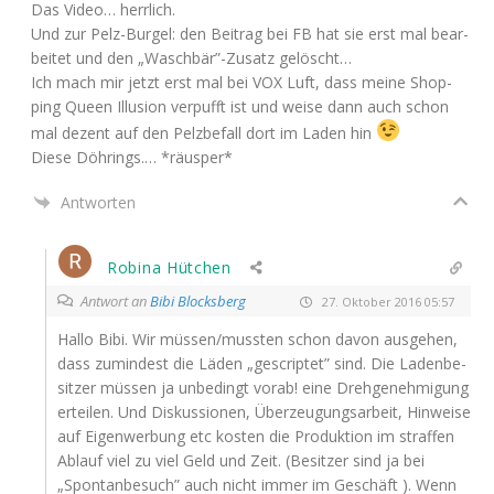
Das Video… herrlich.
Und zur Pelz-Bur­gel: den Bei­trag bei
FB
hat sie erst mal bear­
bei­tet und den „Waschbär”-Zusatz gelöscht…
Ich mach mir jetzt erst mal bei
VOX
Luft, dass mei­ne Shop­
ping Queen Illu­si­on ver­pufft ist und wei­se dann auch schon
mal dezent auf den Pelz­be­fall dort im Laden hin
Die­se Döh­rings.… *räus­per*
Antworten
Robina Hütchen
Antwort an
Bibi Blocksberg
27. Oktober 2016 05:57
Hal­lo Bibi. Wir müssen/mussten schon davon aus­ge­hen,
dass zumin­dest die Läden „gescrip­tet” sind. Die Laden­be­
sit­zer müs­sen ja unbe­dingt vor­ab! eine Dreh­ge­neh­mi­gung
ertei­len. Und Dis­kus­sio­nen, Über­zeu­gungs­ar­beit, Hin­wei­se
auf Eigen­wer­bung etc kos­ten die Pro­duk­ti­on im straf­fen
Ablauf viel zu viel Geld und Zeit. (Besit­zer sind ja bei
„Spon­tan­be­such” auch nicht immer im Geschäft ). Wenn