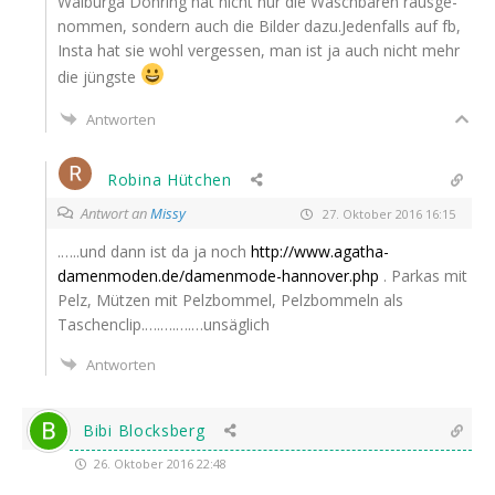
Wal­bur­ga Döh­ring hat nicht nur die Wasch­bä­ren raus­ge­
nom­men, son­dern auch die Bil­der dazu.Jedenfalls auf fb,
Ins­ta hat sie wohl ver­ges­sen, man ist ja auch nicht mehr
die jüngste
Antworten
Robina Hütchen
Antwort an
Missy
27. Oktober 2016 16:15
.…..und dann ist da ja noch
http://www.agatha-
damenmoden.de/damenmode-hannover.php
. Parkas mit
Pelz, Müt­zen mit Pelz­bom­mel, Pelz­bom­meln als
Taschenclip.….….….…unsäglich
Antworten
Bibi Blocksberg
26. Oktober 2016 22:48