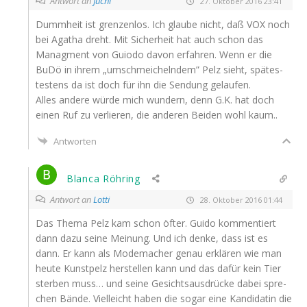
Antwort an
Juchi
27. Oktober 2016 23:41
Dumm­heit ist gren­zen­los. Ich glau­be nicht, daß
VOX
noch
bei Aga­tha dreht. Mit Sicher­heit hat auch schon das
Manag­ment von Guio­do davon erfah­ren. Wenn er die
BuDö in ihrem „umschmei­cheln­dem” Pelz sieht, spä­tes­
tes­tens da ist doch für ihn die Sen­dung gelaufen.
Alles ande­re wür­de mich wun­dern, denn G.K. hat doch
einen Ruf zu ver­lie­ren, die ande­ren Bei­den wohl kaum..
Antworten
Blanca Röhring
Antwort an
Lotti
28. Oktober 2016 01:44
Das The­ma Pelz kam schon öfter. Gui­do kom­men­tiert
dann dazu sei­ne Mei­nung. Und ich den­ke, dass ist es
dann. Er kann als Mode­ma­cher genau erklä­ren wie man
heu­te Kunst­pelz her­stel­len kann und das dafür kein Tier
ster­ben muss… und sei­ne Gesichts­aus­drü­cke dabei spre­
chen Bän­de. Viel­leicht haben die sogar eine Kan­di­da­tin die