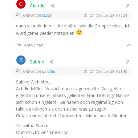
Claudia
Antwort an
Missy
27. Oktober 2016 16:24
dann schreib du mir doch bit­te.. wie die Grup­pe heisst.. ich
würd ger­ne wie­der mitspielen
Antworten
Sabine
Antwort an
Claudia
27. Oktober 2016 21:48
Sabi­ne Wehrstedt
Ach Fr. Mül­ler. Was ich noch fra­gen woll­te. Wie geht es
eigent­lich unse­rer all­seits gelieb­ten Frau Döh­ring? Hat sie
sich schon ein­ge­lebt? Sie haben doch regel­mä­ßig Kon­
takt, da kön­nen sie doch sicher was zu sagen.
Gefällt mir nicht mehr2Antworten · Mehr · vor 6 Minuten
Ros­wi­tha Starck
Ohhhhh „frown“-Emoticon