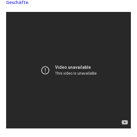
Geschäf­te
.