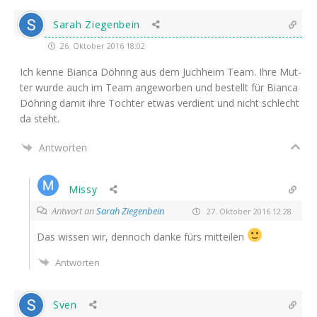
Sarah Ziegenbein
26. Oktober 2016 18:02
Ich ken­ne Bian­ca Döh­ring aus dem Juch­heim Team. Ihre Mut­
ter wur­de auch im Team ange­wor­ben und bestellt für Bian­ca
Döh­ring damit ihre Toch­ter etwas ver­dient und nicht schlecht
da steht.
Antworten
Missy
Antwort an
Sarah Ziegenbein
27. Oktober 2016 12:28
Das wis­sen wir, den­noch dan­ke fürs mitteilen
Antworten
Sven