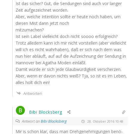
Ist das sicher? Gut, die Sen­dun­gen sind auch vor lan­ger
Zeit auf­ge­zeich­net worden.
Aber, wel­che Inten­ti­on soll­te er heu­te noch haben, um
die­sen Mist dann jetzt noch
mitzumachen?
Ist sein Label viel­leicht doch nicht soooo erfolgreich?
Trotz alle­dem kann ich mir nicht vor­stel­len (aber viel­leicht
will ich es nicht wahr­ha­ben), daß er sich nach dem was
nun hier abläuft, auf auf die Auf­zeich­nung der Sen­dung in
Han­no­ver bei Aga­tha Moden einläßt.
Damit wür­de er sich jede Glaub­wür­dig­keit verscherzen.
Aber, wenn er davon nichts weiß? Tja, so ist es im Leben,
alles holt dich ein!
Antworten
Bibi Blocksberg
Antwort an
Bibi Blocksberg
28. Oktober 2016 10:48
Mir is schon klar, dass man Dreh­ge­neh­mi­gun­gen benö­