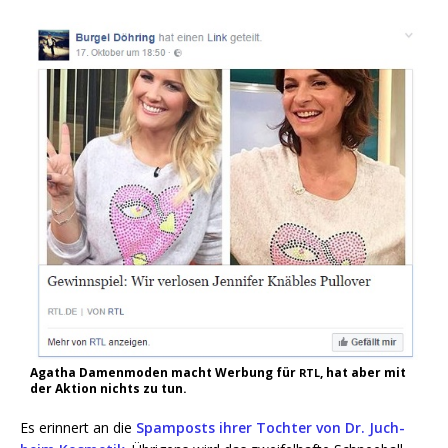
Aga­tha Damen­mo­den macht Wer­bung für
, hat aber mit
RTL
der Akti­on nichts zu tun.
Es erin­nert an die
Spam­posts ihrer Toch­ter von Dr. Juch­