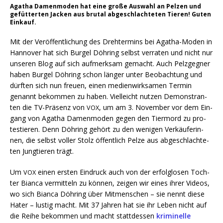
Aga­tha Damen­mo­den hat eine gro­ße Aus­wahl an Pel­zen und
gefüt­ter­ten Jacken aus bru­tal abge­schlach­te­ten Tie­ren! Guten
Einkauf.
Mit der Ver­öf­fent­li­chung des Dreh­ter­mins bei Aga­tha-Moden in
Han­no­ver hat sich Bur­gel Döh­ring selbst ver­ra­ten und nicht nur
unse­ren Blog auf sich auf­merk­sam gemacht. Auch Pelz­geg­ner
haben Bur­gel Döh­ring schon län­ger unter Beob­ach­tung und
dürf­ten sich nun freu­en, einen medi­en­wirk­sa­men Ter­min
genannt bekom­men zu haben. Viel­leicht nut­zen Demons­tran­
ten die TV-Prä­senz von
, um am 3. Novem­ber vor dem Ein­
VOX
gang von Aga­tha Damen­mo­den gegen den Tier­mord zu pro­
tes­tie­ren. Denn Döh­ring gehört zu den weni­gen Ver­käu­fe­rin­
nen, die selbst vol­ler Stolz öffent­lich Pel­ze aus abge­schlach­te­
ten Jung­tie­ren trägt.
Um
einen ers­ten Ein­druck auch von der erfolg­lo­sen Toch­
VOX
ter Bian­ca ver­mit­teln zu kön­nen, zei­gen wir eines ihrer Vide­os,
wo sich Bian­ca Döh­ring über Mit­men­schen – sie nennt die­se
Hater – lus­tig macht. Mit 37 Jah­ren hat sie ihr Leben nicht auf
die Rei­he bekom­men und macht statt­des­sen
kri­mi­nel­le