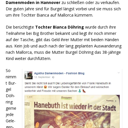
Damen­mo­den in Han­no­ver
zu schlie­ßen oder zu ver­kau­fen.
Die guten Jah­re sind für Bur­gel längst vor­bei und sie muss sich
um ihre Toch­ter Bian­ca auf Mal­lor­ca kümmern.
Die berüch­tig­te
Toch­ter Bian­ca Döh­ring
wur­de durch ihre
Teil­nah­me bei Big Brot­her bekannt und liegt ihr noch immer
auf der Tasche, gibt das Geld ihrer Mut­ter mit bei­den Hän­den
aus. Kein Job und auch nach der lang geplan­ten Aus­wan­de­rung
nach Mal­lor­ca, muss die Mut­ter Bur­gel Döh­ring das 38-jäh­ri­ge
Kind wei­ter durchfüttern.
So
nimm
t Bur­
gel
Döh­
ring
ger­ne
jede
Gele­
gen­