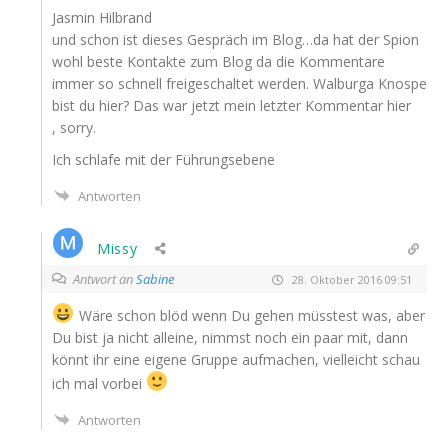
Jas­min Hilbrand
und schon ist die­ses Gespräch im Blog…da hat der Spi­on
wohl bes­te Kon­tak­te zum Blog da die Kom­men­ta­re
immer so schnell frei­ge­schal­tet wer­den. Wal­bur­ga Knos­pe
bist du hier? Das war jetzt mein letz­ter Kom­men­tar hier
, sorry.
Ich schla­fe mit der Führungsebene
Antworten
Missy
Antwort an
Sabine
28. Oktober 2016 09:51
Wäre schon blöd wenn Du gehen müss­test was, aber
Du bist ja nicht allei­ne, nimmst noch ein paar mit, dann
könnt ihr eine eige­ne Grup­pe auf­ma­chen, viel­leicht schau
ich mal vorbei
Antworten