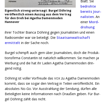
Blatt. Sie
bedroh­te
Eigent­lich streng unter­sagt: Bur­gel Döh­ring
bereits Jour­
ver­öf­fent­lich einen Aus­zug aus dem Ver­trag
na­lis­ten
. An
für den Dreh bei Aga­tha Damen­mo­den
einer
Mord­
Hannover
dro­hung
ihrer Toch­ter Bian­ca Döh­ring gegen Jour­na­lis­ten und einen
Radio­sen­der war sie betei­ligt. Die
Staats­an­walt­schaft
ermit­telt
in der Sache noch.
Bur­gel schimpft auch gern über Jour­na­lis­ten, doch die Pro­duk­
ti­ons­fir­ma Con­stan­tin ist natür­lich will­kom­men. Sie machen ja
Wer­bung und die hat ihr Laden Aga­tha Damen­mo­den drin­
gend nötig.
Döh­ring ist vol­ler Vor­freu­de das
zu Aga­tha Damen­mo­den
VOX
kommt, dass sie sogar den Ver­trag in Tei­len ver­öf­fent­licht. Ein
abso­lu­tes No-Go. Vor Aus­strah­lung der Sen­dung, dür­fen alle
Betei­lig­ten kei­ne Infor­ma­tio­nen nach Drau­ßen geben. Für Bur­
gel Döh­ring zählt das nicht.