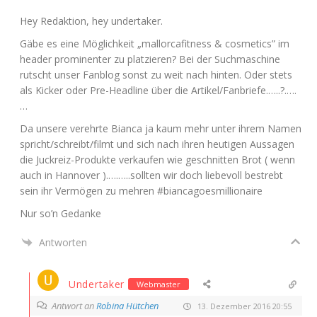
Hey Redak­ti­on, hey undertaker.
Gäbe es eine Mög­lich­keit „mal­lor­ca­fit­ness & cos­me­tics” im
hea­der pro­mi­nen­ter zu plat­zie­ren? Bei der Such­ma­schi­ne
rutscht unser Fan­blog sonst zu weit nach hin­ten. Oder stets
als Kicker oder Pre-Head­line über die Artikel/Fanbriefe.…..?.….
…
Da unse­re ver­ehr­te Bian­ca ja kaum mehr unter ihrem Namen
spricht/schreibt/filmt und sich nach ihren heu­ti­gen Aus­sa­gen
die Juck­reiz-Pro­duk­te ver­kau­fen wie geschnit­ten Brot ( wenn
auch in Han­no­ver ).….…..soll­ten wir doch lie­be­voll bestrebt
sein ihr Ver­mö­gen zu meh­ren #bian­ca­go­es­mil­lionaire
Nur so’n Gedanke
Antworten
Undertaker
Webmaster
Antwort an
Robina Hütchen
13. Dezember 2016 20:55