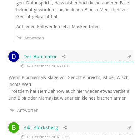
gen. Dafür spricht, dass bis­her noch kei­ne ande­ren Fäl­le
bekannt gewor­den sind, in denen Bian­ca Men­schen vor
Gericht gebracht hat.
Auf jeden Fall wer­den jetzt Mas­ken fallen.
Antworten
Der Hominator
14. Dezember 2016 21:03
Wenn Bibi nie­mals Kla­ge vor Gericht ein­reicht, ist der Wisch
nichts Wert.
Trotz­dem hat Herr Zahnow auch hier wie­der etwas ver­dient
und Bibi( oder Mama) ist wie­der ein klei­nes bischen ärmer.
Antworten
Bibi Blocksberg
15. Dezember 2016 02:35