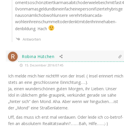
omentsoschönzitiertkarmaisabitchoderwielebeichmitfast4
0vonmamasgeldundbineinfacheinepersonifiziertehybrisge
nausonämlichobwohlunsere ver­ehr­te­bi­an­ca­da­
wohleinhrein­schum­mel­to­derdenkt­mit­de­rih­rin­ne­ha­ben­
denbil­dung. Hach
Antworten
Robina Hütchen
15. Dezember 2016 07:45
Ich mel­de mich hier nicht!!!!! von der Insel. ( Insel erin­nert mich
stets an eine geschlos­se­ne Einrichtung.….).
Ja, einen wun­der­schö­nen guten Mor­gen, ihr Lie­ben. Unser
Idol in übli­chem gir­lie-grau­pink, ver­kün­det gera­de sie sähe
„hin­ter sich” den Mond. Aha. Aber wenn wir hingucken.….ist
der „Mond” eine Straßenlaterne.
Uff, das muss ich erst mal ver­dau­en. Oder lei­de ich co-betrof­
fen an abso­lu­tem Realitätswahn?.….…Bah, Hilfe.……;-)