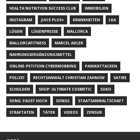
HEALTH NUTRITION SUCCESS CLUB
IMMOBILIEN
INSTAGRAM
JUICE PLUS+
KRANKHEITEN
LKA
LÜGEN
LÜGENPRESSE
MALLORCA
MALLORCAFITNESS
MARCEL ADLER
NAHRUNGSERGÄNZUNGSMITTEL
ONLINE-PETITION CYBERMOBBING
PANIKATTACKEN
POLIZEI
RECHTSANWALT CHRISTIAN ZAHNOW
SATIRE
SCHULDEN
SHOP: ULTIMATE COSMETIC
SOKO
SONG: FAUST HOCH
SONGS
STAATSANWALTSCHAFT
STRAFTATEN
TÄTER
VIDEOS
ZENSUR