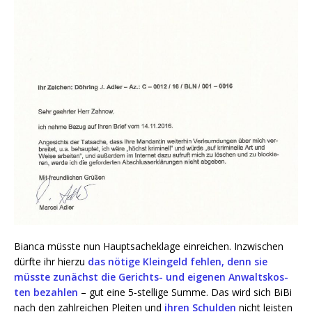
Bian­ca müss­te nun Haupt­sa­che­kla­ge ein­rei­chen. Inzwi­schen
dürf­te ihr hier­zu
das nöti­ge Klein­geld feh­len, denn sie
müss­te zunächst die Gerichts- und eige­nen Anwalts­kos­
ten bezah­len
– gut eine 5‑stellige Sum­me. Das wird sich BiBi
nach den zahl­rei­chen Plei­ten und
ihren Schul­den
nicht leis­ten