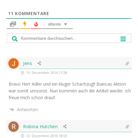
11
KOMMENTARE
älteste
Jens
13. Dezember 2016 17:28
Bra­vo Herr Adler und ein klu­ger Schach­zug!! Bian­cas Akti­on
war somit umsonst. Nun kom­men auch die Arti­kel wie­der. Ich
freue mich schon drauf.
Antworten
Robina Hütchen
13. Dezember 2016 18:03