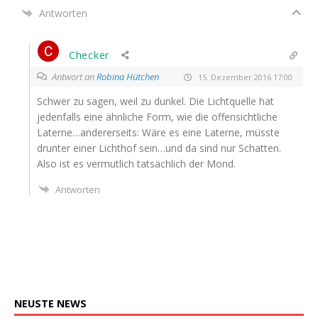
Antworten
Checker
Antwort an
Robina Hütchen
15. Dezember 2016 17:00
Schwer zu sagen, weil zu dun­kel. Die Licht­quel­le hat
jeden­falls eine ähn­li­che Form, wie die offen­sicht­li­che
Laterne…andererseits: Wäre es eine Later­ne, müss­te
drun­ter einer Licht­hof sein…und da sind nur Schat­ten.
Also ist es ver­mut­lich tat­säch­lich der Mond.
Antworten
NEUSTE
NEWS