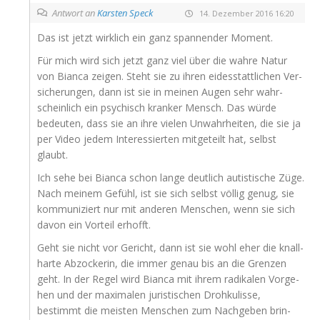
Antwort an
Karsten Speck
14. Dezember 2016 16:20
Das ist jetzt wirk­lich ein ganz span­nen­der Moment.
Für mich wird sich jetzt ganz viel über die wah­re Natur
von Bian­ca zei­gen. Steht sie zu ihren eides­statt­li­chen Ver­
si­che­run­gen, dann ist sie in mei­nen Augen sehr wahr­
schein­lich ein psy­chisch kran­ker Mensch. Das wür­de
bedeu­ten, dass sie an ihre vie­len Unwahr­hei­ten, die sie ja
per Video jedem Inter­es­sier­ten mit­ge­teilt hat, selbst
glaubt.
Ich sehe bei Bian­ca schon lan­ge deut­lich autis­ti­sche Züge.
Nach mei­nem Gefühl, ist sie sich selbst völ­lig genug, sie
kom­mu­ni­ziert nur mit ande­ren Men­schen, wenn sie sich
davon ein Vor­teil erhofft.
Geht sie nicht vor Gericht, dann ist sie wohl eher die knall­
har­te Abzo­cke­rin, die immer genau bis an die Gren­zen
geht. In der Regel wird Bian­ca mit ihrem radi­ka­len Vor­ge­
hen und der maxi­ma­len juris­ti­schen Droh­ku­lis­se,
bestimmt die meis­ten Men­schen zum Nach­ge­ben brin­