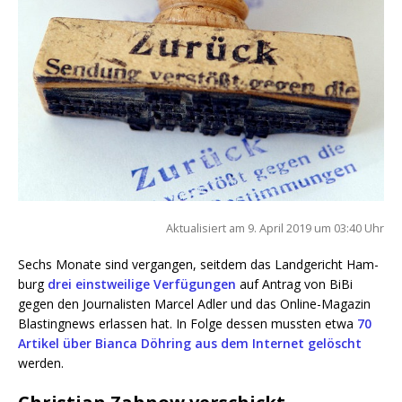
Aktua­li­siert am 9. April 2019 um 03:40 Uhr
Sechs Mona­te sind ver­gan­gen, seit­dem das Land­ge­richt Ham­
burg
drei einst­wei­li­ge Ver­fü­gun­gen
auf Antrag von BiBi
gegen den Jour­na­lis­ten Mar­cel Adler und das Online-Maga­zin
Blas­ting­news erlas­sen hat. In Fol­ge des­sen muss­ten etwa
70
Arti­kel über Bian­ca Döh­ring aus dem Inter­net gelöscht
werden.