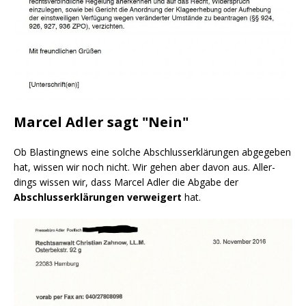
Marcel Adler sagt "Nein"
Ob Blas­ting­news eine sol­che Abschluss­erklä­run­gen abge­ge­ben
hat, wis­sen wir noch nicht. Wir gehen aber davon aus. Aller­
dings wis­sen wir, dass Mar­cel Adler die Abga­be der
Abschluss­erklä­run­gen ver­wei­gert
hat.