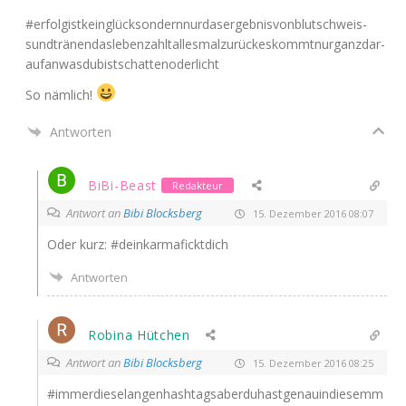
#erfol­gistk­ein­glück­son­dernn­ur­das­er­geb­nis­von­blut­schweis­
sund­trä­nen­das­le­ben­zahl­t­al­les­mal­zu­rü­ckes­kommtnur­ganz­dar­
auf­an­was­du­bist­schat­te­no­der­licht
So näm­lich!
Antworten
BiBi-Beast
Redakteur
Antwort an
Bibi Blocksberg
15. Dezember 2016 08:07
Oder kurz: #deink­ar­ma­fickt­dich
Antworten
Robina Hütchen
Antwort an
Bibi Blocksberg
15. Dezember 2016 08:25
#immerdieselangenhashtagsaberduhastgenauindiesemm