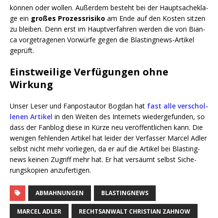
kön­nen oder wol­len. Außer­dem besteht bei der Haupt­sa­che­kla­
ge ein
gro­ßes Pro­zess­ri­si­ko
am Ende auf den Kos­ten sit­zen
zu blei­ben. Denn erst im Haupt­ver­fah­ren wer­den die von Bian­
ca vor­ge­tra­ge­nen Vor­wür­fe gegen die Blas­ting­news-Arti­kel
geprüft.
Einstweilige Verfügungen ohne
Wirkung
Unser Leser und Fan­post­au­tor Bog­dan hat
fast alle ver­schol­
le­nen Arti­kel
in den Wei­ten des Inter­nets wie­der­ge­fun­den, so
dass der Fan­blog die­se in Kür­ze neu ver­öf­fent­li­chen kann. Die
weni­gen feh­len­den Arti­kel hat lei­der der Ver­fas­ser Mar­cel Adler
selbst nicht mehr vor­lie­gen, da er auf die Arti­kel bei Blas­ting­
news kei­nen Zugriff mehr hat. Er hat ver­säumt selbst Siche­
rungs­ko­pien anzufertigen.
ABMAHNUNGEN
BLASTINGNEWS
MARCEL ADLER
RECHTSANWALT CHRISTIAN ZAHNOW