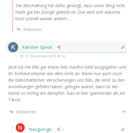
Die Abschal­tung hat dafür gesorgt, dass unser Blog nicht
mehr gut bei Goog­le gelis­tet ist. Das wird sich auto­ma­
tisch schnell wie­der ändern…
Antworten
Karsten Speck
13. Dezember 2016 18:14
Jetzt tut mir Bibi gar etwas leid. Hau­fen Geld aus­ge­ge­ben und
ihr Erz­feind erkennt das alles nicht an. Wenn nun auch noch
die Eides­statt­li­chen Ver­si­che­run­gen von Bibi, die einst zu den
Anord­nun­gen geführt haben, gelo­gen waren, dann ist die
Kacke so rich­tig am damp­fen. Das ist hier span­nen­der als ein
Tatort.
Antworten
Neugierige