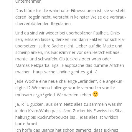
Unternehmen.
Das blö­de für die wahn­haf­te Fit­ness­queen ist: sie ver­steht
deren Regeln nicht, ver­steht in keins­ter Wei­se die ver­brau­
cher­ver­blö­den­den Regularien.
Und da sind wir wie­der bei über­heb­li­cher Faul­heit. Ein­le­
sen, erklä­ren las­sen, den­ken und dann Fak­ten für sich klar
über­set­zen ist ihre Sache nicht. Lie­ber auf die Mat­te und
schein­plan­ken, ins Bade­zim­mer vor den Herz­chen­ba­de­
man­tel und schwa­feln. Ob Juck­reiz oder wrap oder
Mamas Pelz­par­ka. Egal. Haupt­sa­che das dum­me Äff­chen
machen. Haupt­sa­che Undi­ne geht es gut ;-).
Jede Woche eine neue chall­enge „erfin­den”, die ange­kün­
dig­te 12-Wochen-chall­enge wur­de ver­mut­lich von ihr
müh­sam ergo*geled. Wir wer­den sehen
Ja,
RTL
gucken, aus dem Netz alles zu sam­meln was ihr
in den Kram/Wahn passt (von Zucker bis Eiweiss bis Sitz­
hal­tung bis Rück­ruf­pro­duk­te bis …)das alles ist wirk­lich
har­te Arbeit.
Ich hof­fe das Bian­ca hat schon gemerkt, dass Juck­reiz