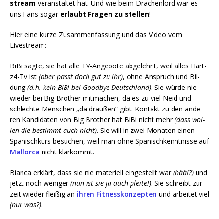
stream
ver­an­stal­tet hat. Und wie beim Dra­chen­lord war es
uns Fans sogar
erlaubt Fra­gen zu stel­len
!
Hier eine kur­ze Zusam­men­fas­sung und das Video vom
Livestream:
BiBi sag­te, sie hat alle TV-Ange­bo­te abge­lehnt, weil alles Hart­
z4-Tv ist
(aber passt doch gut zu ihr)
, ohne Anspruch und Bil­
dung
(d.h. kein BiBi bei Good­bye Deutsch­land)
. Sie wür­de nie
wie­der bei Big Brot­her mit­ma­chen, da es zu viel Neid und
schlech­te Men­schen „da drau­ßen” gibt. Kon­takt zu den ande­
ren Kan­di­da­ten von Big Brot­her hat BiBi nicht mehr
(dass wol­
len die bestimmt auch nicht)
. Sie will in zwei Mona­ten einen
Spa­nisch­kurs besu­chen, weil man ohne Spa­nisch­kennt­nis­se auf
Mal­lor­ca
nicht klarkommt.
Bian­ca erklärt, dass sie nie mate­ri­ell ein­ge­stellt war
(hää!?)
und
jetzt noch weni­ger
(nun ist sie ja auch plei­te!)
. Sie schreibt zur­
zeit wie­der flei­ßig an
ihren Fit­ness­kon­zep­ten
und arbei­tet viel
(nur was?)
.