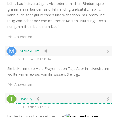
bühr, Lauf­zeit­ver­trä­gen, Abo oder ähn­li­chen Bin­dungs­pro­
gram­men ver­bun­den sind, leh­ne ich grund­sätz­lich ab. Ich
kann auch sehr gut rech­nen und war schon im Con­trol­ling
tätig von daher bezie­he ich immer Kos­ten- Nut­zungs Rech­
nun­gen mit ein bei einem Kauf.
Antworten
Malle-Hure
30. Januar 2017 19:14
Sie bekommt so vie­le Fra­gen jeden Tag. Aber im Live­stream
woll­te kei­ner etwas von ihr wis­sen. Sie lügt.
Antworten
tweety
30. Januar 2017 21:09
hey leute…was bedeu­tet das bitte?