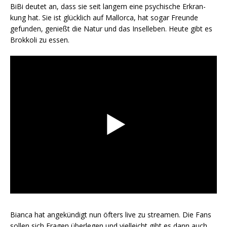
BiBi deu­tet an, dass sie seit lan­gem eine psy­chi­sche Erkran­
kung hat. Sie ist glück­lich auf Mal­lor­ca, hat sogar Freun­de
gefun­den, genießt die Natur und das Insel­le­ben. Heu­te gibt es
Brok­ko­li zu essen.
Bian­ca hat ange­kün­digt nun öfters live zu strea­men. Die Fans
sol­len sich Fra­gen über­le­gen und viel­leicht gibt es dann auch