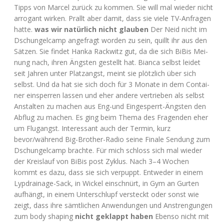
Tipps von Mar­cel zurück zu kom­men. Sie will mal wie­der nicht
arro­gant wir­ken. Prallt aber damit, dass sie vie­le TV-Anfra­gen
hat­te.
was wir natür­lich nicht glau­ben
Der Neid nicht im
Dschun­gel­camp ange­fragt wor­den zu sein, quillt ihr aus den
Sät­zen. Sie fin­det Han­ka Rack­witz gut, da die sich BiBis Mei­
nung nach, ihren Ängs­ten gestellt hat. Bian­ca selbst lei­det
seit Jah­ren unter Platz­angst, meint sie plötz­lich über sich
selbst. Und da hat sie sich doch für 3 Mona­te in dem Con­tai­
ner ein­sper­ren las­sen und eher ande­re ver­trie­ben als selbst
Anstal­ten zu machen aus Eng-und Ein­ge­sperrt-Ängs­ten den
Abflug zu machen. Es ging beim The­ma des Fra­gen­den eher
um Flug­angst. Inter­es­sant auch der Ter­min, kurz
bevor/während Big-Brot­her-Radio sei­ne Fina­le Sen­dung zum
Dschun­gel­camp brach­te. Für mich schloss sich mal wie­der
der Kreis­lauf von BiBis post Zyklus. Nach 3–4 Wochen
kommt es dazu, dass sie sich ver­puppt. Ent­we­der in einem
Lyp­drai­na­ge-Sack, in Wickel ein­schnürt, in Gym an Gur­ten
auf­hängt, in einem Unter­schlupf ver­steckt oder sonst wie
zeigt, dass ihre sämt­li­chen Anwen­dun­gen und Anstren­gun­gen
zum body sha­ping
nicht geklappt haben
Eben­so nicht mit