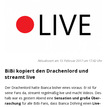
Aktua­li­siert am 13. Febru­ar 2017 um 17:42 Uhr
BiBi kopiert den Drachenlord und
streamt live
Der Dra­chen­lord hat­te Bian­ca bis­her eines vor­aus: Er ist für
sei­ne Fans da, streamt regel­mä­ßig live und macht Vide­os. Des­
halb war es ges­tern Abend eine
Sen­sa­ti­on und gro­ße Über­
ra­schung
für alle BiBi-Fans, dass Bian­ca Döh­ring einen
Live­