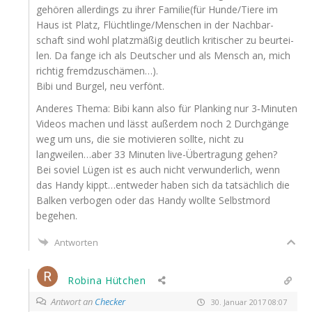
gehö­ren aller­dings zu ihrer Familie(für Hunde/Tiere im
Haus ist Platz, Flüchtlinge/Menschen in der Nach­bar­
schaft sind wohl platz­mä­ßig deut­lich kri­ti­scher zu beur­tei­
len. Da fan­ge ich als Deut­scher und als Mensch an, mich
rich­tig fremdzuschämen…).
Bibi und Bur­gel, neu verfönt.
Ande­res The­ma: Bibi kann also für Plan­king nur 3‑Minuten
Vide­os machen und lässt außer­dem noch 2 Durch­gän­ge
weg um uns, die sie moti­vie­ren soll­te, nicht zu
langweilen…aber 33 Minu­ten live-Über­tra­gung gehen?
Bei soviel Lügen ist es auch nicht ver­wun­der­lich, wenn
das Han­dy kippt…entweder haben sich da tat­säch­lich die
Bal­ken ver­bo­gen oder das Han­dy woll­te Selbst­mord
begehen.
Antworten
Robina Hütchen
Antwort an
Checker
30. Januar 2017 08:07