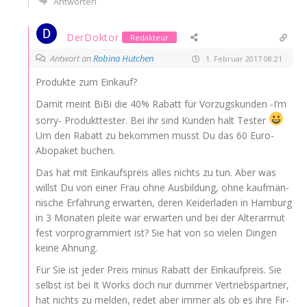
Antworten
DerDoktor
Redakteur
Antwort an
Robina Hütchen
1. Februar 2017 08:21
Pro­duk­te zum Einkauf?
Damit meint BiBi die 40% Rabatt für Vor­zugs­kun­den ‑I’m
sor­ry- Pro­dukt­tes­ter. Bei ihr sind Kun­den halt Tes­ter
Um den Rabatt zu bekom­men musst Du das 60 Euro-
Abo­pa­ket buchen.
Das hat mit Ein­kaufs­preis alles nichts zu tun. Aber was
willst Du von einer Frau ohne Aus­bil­dung, ohne kauf­män­
ni­sche Erfah­rung erwar­ten, deren Kei­der­la­den in Ham­burg
in 3 Mona­ten plei­te war erwar­ten und bei der Alter­ar­mut
fest vor­pro­gram­miert ist? Sie hat von so vie­len Din­gen
kei­ne Ahnung.
Für Sie ist jeder Preis minus Rabatt der Ein­kauf­preis. Sie
selbst ist bei It Works doch nur dum­mer Ver­triebs­part­ner,
hat nichts zu mel­den, redet aber immer als ob es ihre Fir­