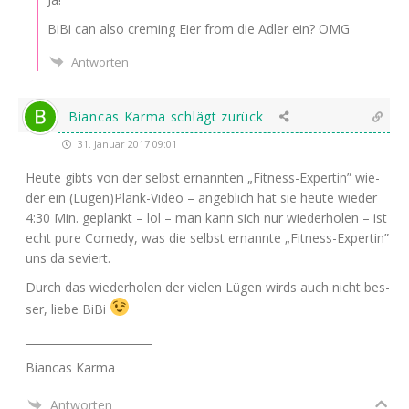
BiBi can also cre­ming Eier from die Adler ein?
OMG
Antworten
Biancas Karma schlägt zurück
31. Januar 2017 09:01
Heu­te gibts von der selbst ernann­ten „Fit­ness-Exper­tin” wie­
der ein (Lügen)Plank-Video – angeb­lich hat sie heu­te wie­der
4:30 Min. geplankt – lol – man kann sich nur wie­der­ho­len – ist
echt pure Come­dy, was die selbst ernann­te „Fit­ness-Exper­tin”
uns da seviert.
Durch das wie­der­ho­len der vie­len Lügen wirds auch nicht bes­
ser, lie­be BiBi
_______________________
Bian­cas Karma
Antworten