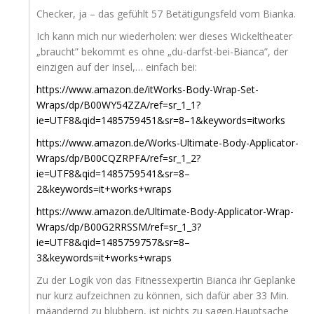
Che­cker, ja – das gefühlt 57 Betä­ti­gungs­feld vom Bianka.
Ich kann mich nur wie­der­ho­len: wer die­ses Wickel­thea­ter
„braucht” bekommt es ohne „du-darfst-bei-Bian­ca”, der
ein­zi­gen auf der Insel,… ein­fach bei:
https://www.amazon.de/itWorks-Body-Wrap-Set-
Wraps/dp/
B00WY54ZZA
/ref=sr_1_1?
ie=
UTF8
&qid=1485759451&sr=8–1&keywords=itworks
https://www.amazon.de/Works-Ultimate-Body-Applicator-
Wraps/dp/
B00CQZRPFA
/ref=sr_1_2?
ie=
UTF8
&qid=1485759541&sr=8–
2&keywords=it+works+wraps
https://www.amazon.de/Ultimate-Body-Applicator-Wrap-
Wraps/dp/
B00G2RRSSM
/ref=sr_1_3?
ie=
UTF8
&qid=1485759757&sr=8–
3&keywords=it+works+wraps
Zu der Logik von das Fit­ness­exper­tin Bian­ca ihr Geplan­ke
nur kurz auf­zeich­nen zu kön­nen, sich dafür aber 33 Min.
mäan­dernd zu blub­bern, ist nichts zu sagen.Hauptsache