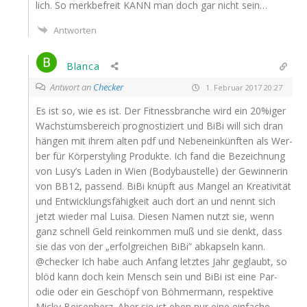
lich. So merk­be­freit
KANN
man doch gar nicht sein…
Antworten
Blanca
Antwort an
Checker
1. Februar 2017 20:27
Es ist so, wie es ist. Der Fit­ness­bran­che wird ein 20%iger
Wachs­tums­be­reich pro­gnos­ti­ziert und BiBi will sich dran
hän­gen mit ihrem alten pdf und Neben­ein­künf­ten als Wer­
ber für Kör­per­sty­ling Pro­duk­te. Ich fand die Bezeich­nung
von Lusy’s Laden in Wien (Body­bau­stel­le) der Gewin­ne­rin
von
BB12
, pas­send. BiBi knüpft aus Man­gel an Krea­ti­vi­tät
und Ent­wick­lungs­fä­hig­keit auch dort an und nennt sich
jetzt wie­der mal Lui­sa. Die­sen Namen nutzt sie, wenn
ganz schnell Geld rein­kom­men muß und sie denkt, dass
sie das von der „erfolg­rei­chen BiBi” abkap­seln kann.
@checker Ich habe auch Anfang letz­tes Jahr geglaubt, so
blöd kann doch kein Mensch sein und BiBi ist eine Par­
odie oder ein Geschöpf von Böh­mer­mann, respek­ti­ve
Micky Bei­sen­herz. Aber sie ist eben nur eine ein­fa­che