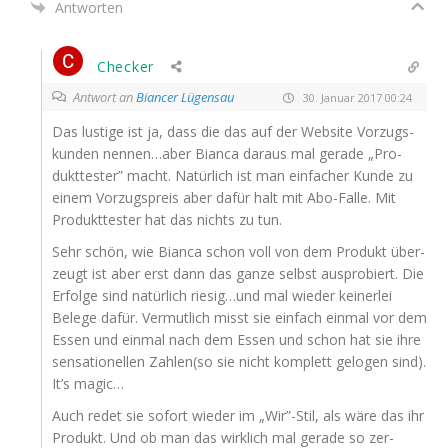
Antworten
Checker
Antwort an
Biancer Lügensau
30. Januar 2017 00:24
Das lus­ti­ge ist ja, dass die das auf der Web­site Vor­zugs­
kun­den nennen…aber Bian­ca dar­aus mal gera­de „Pro­
dukt­tes­ter” macht. Natür­lich ist man ein­fa­cher Kun­de zu
einem Vor­zugs­preis aber dafür halt mit Abo-Fal­le. Mit
Pro­dukt­tes­ter hat das nichts zu tun.
Sehr schön, wie Bian­ca schon voll von dem Pro­dukt über­
zeugt ist aber erst dann das gan­ze selbst aus­pro­biert. Die
Erfol­ge sind natür­lich riesig…und mal wie­der kei­ner­lei
Bele­ge dafür. Ver­mut­lich misst sie ein­fach ein­mal vor dem
Essen und ein­mal nach dem Essen und schon hat sie ihre
sen­sa­tio­nel­len Zahlen(so sie nicht kom­plett gelo­gen sind).
It’s magic…
Auch redet sie sofort wie­der im „Wir”-Stil, als wäre das ihr
Pro­dukt. Und ob man das wirk­lich mal gera­de so zer­