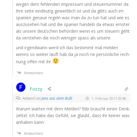
wegen dem feh­len­den impres­sum und steu­er­num­mer da
ihre sei­te ein­deu­tig gewerb­lich ist und da gibts auch im
spa­ni­en genaue regeln was man da zu tun hat und wie es
aus­zu­se­hen hat und die spa­ni­er han­deln da etwas erns­ter
als unse­re deut­schen behör­den wenn es um steu­ern geht
da ver­ste­hen die noch weni­ger spass als unsere
und irgend­wann werd ich das bestimmt mal mel­den
wenns so wei­ter läuft hab da ja noch ne per­sön­li­che rech­
nung offen mit ihr
Antworten
Fozzy
Antwort an
Jens aus dem Bulli
1. Februar 2017 20:48
War­um war­ten mit dem Mel­den? Bibi braucht einen Denk­
zet­tel. Ich habe das Gefühl, sie glaubt, dass ihr kei­ner was
anha­ben kann.
Antworten