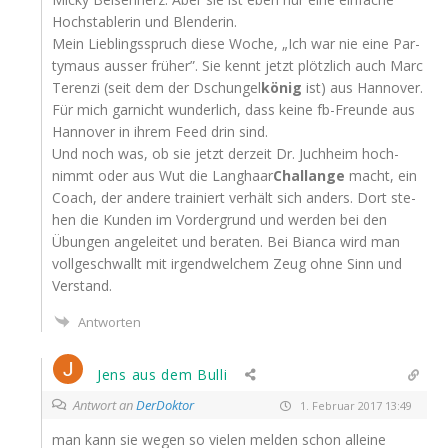
Hochs­ta­ble­rin und Blenderin.
Mein Lieb­lings­spruch die­se Woche, „Ich war nie eine Par­
ty­maus aus­ser frü­her”. Sie kennt jetzt plötz­lich auch Marc
Teren­zi (seit dem der Dschun­gel
könig
ist) aus Han­no­ver.
Für mich gar­nicht wun­der­lich, dass kei­ne fb-Freun­de aus
Han­no­ver in ihrem Feed drin sind.
Und noch was, ob sie jetzt der­zeit Dr. Juch­heim hoch­
nimmt oder aus Wut die Lang­haar
Challan­ge
macht, ein
Coach, der ande­re trai­niert ver­hält sich anders. Dort ste­
hen die Kun­den im Vor­der­grund und wer­den bei den
Übun­gen ange­lei­tet und bera­ten. Bei Bian­ca wird man
voll­ge­schwallt mit irgend­wel­chem Zeug ohne Sinn und
Verstand.
Antworten
Jens aus dem Bulli
Antwort an
DerDoktor
1. Februar 2017 13:49
man kann sie wegen so vie­len mel­den schon allei­ne