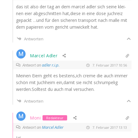
das ist also der tag an dem mar­cel adler sich sei­ne klei­
nen eier abge­schnit­ten hat,diese in eine dose juch­reiz
gepackt …und für den siche­ren trans­port nach mal­le mit
dem papie­ren vom gericht umwi­ckelt hat.
Antworten
Marcel Adler
Antwort an
adler r.i.p.
7. Februar 2017 10:56
Mei­nen Eiern geht es bestens,ich creme die auch immer
schön mit Juch­heim ein,damit sie nicht schrum­pe­lig
werden.Solltest du auch mal versuchen.
Antworten
Moni
Redakteur
Antwort an
Marcel Adler
7. Februar 2017 13:13
Ja!