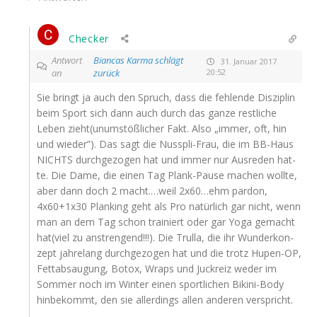
Checker
Antwort
Biancas Karma schlägt
31. Januar 2017
an
zurück
20:52
Sie bringt ja auch den Spruch, dass die feh­len­de Dis­zi­plin
beim Sport sich dann auch durch das gan­ze rest­li­che
Leben zieht(unumstößlicher Fakt. Also „immer, oft, hin
und wie­der”). Das sagt die Nus­spli-Frau, die im BB-Haus
NICHTS
durch­ge­zo­gen hat und immer nur Aus­re­den hat­
te. Die Dame, die einen Tag Plank-Pau­se machen woll­te,
aber dann doch 2 macht.…weil 2x60…ehm par­don,
4x60+1x30 Plan­king geht als Pro natür­lich gar nicht, wenn
man an dem Tag schon trai­niert oder gar Yoga gemacht
hat(viel zu anstren­gend!!!). Die Trul­la, die ihr Wun­der­kon­
zept jah­re­lang durch­ge­zo­gen hat und die trotz Hupen-OP,
Fett­ab­sau­gung, Botox, Wraps und Juck­reiz weder im
Som­mer noch im Win­ter einen sport­li­chen Biki­ni-Body
hin­be­kommt, den sie aller­dings allen ande­ren verspricht.