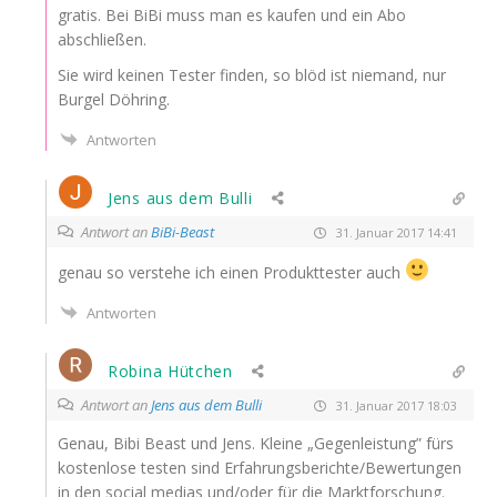
gra­tis. Bei BiBi muss man es kau­fen und ein Abo
abschließen.
Sie wird kei­nen Tes­ter fin­den, so blöd ist nie­mand, nur
Bur­gel Döhring.
Antworten
Jens aus dem Bulli
Antwort an
BiBi-Beast
31. Januar 2017 14:41
genau so ver­ste­he ich einen Pro­dukt­tes­ter auch
Antworten
Robina Hütchen
Antwort an
Jens aus dem Bulli
31. Januar 2017 18:03
Genau, Bibi Beast und Jens. Klei­ne „Gegen­leis­tung” fürs
kos­ten­lo­se tes­ten sind Erfahrungsberichte/Bewertungen
in den social medi­as und/oder für die Marktforschung.