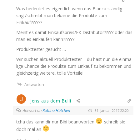
Was bedeu­tet es eigent­lich wenn das Bian­ca stän­dig
sagt/schreibt man bekä­me die Pro­duk­te zum
Einkauf??????
Meint es damit Einkaufspreis/
EK
Dis­tri­bu­tor????? oder das
man es ein­kau­fen kann??????
Pro­dukt­tes­ter gesucht …
Wir suchen aktu­ell Pro­dukt­tes­ter – du hast nun die ein­ma­
li­ge Chan­ce die Pro­duk­te zum Ein­kauf zu bekom­men und
gleich­zei­tig wei­te­re, tol­le Vorteile!
Antworten
Jens aus dem Bulli
Antwort an
Robina Hütchen
31. Januar 2017 22:20
tcha das kann dir nur Bibi beant­wor­ten
schreib sie
doch mal an