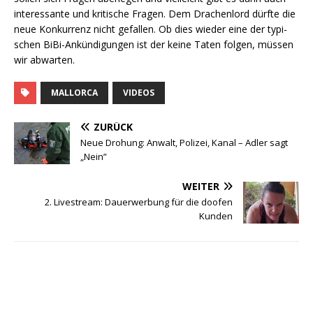
inter­es­san­te und kri­ti­sche Fra­gen. Dem Dra­chen­lord dürf­te die
neue Kon­kur­renz nicht gefal­len. Ob dies wie­der eine der typi­
schen BiBi-Ankün­di­gun­gen ist der kei­ne Taten fol­gen, müs­sen
wir abwarten.
MALLORCA
VIDEOS
ZURÜCK
Neue Drohung: Anwalt, Polizei, Kanal – Adler sagt
„Nein”
WEITER
2. Livestream: Dauerwerbung für die doofen
Kunden