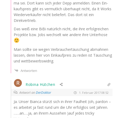
ma sei. Dort kann sich jeder Depp anmel­den. Einen Ein­
kaufs­preis gibt es ver­mut­lich über­haupt nicht, da It Works
Wie­der­ver­käu­fer nicht belie­fert. Das dort ist ein
Direkvertrieb.
Das weiß eine BiBi natür­lich nicht, die ihre erfolg­rei­chen
Pro­jek­te bzw. Jobs wech­selt wie ande­re ihre Unterhose
Man soll­te sie wegen Ver­brau­cher­täu­schung abmah­nen
las­sen, denn hier von Ein­kauf­preis zu reden ist Täu­schung
und wettbewerbswidrig.
Antworten
Robina Hütchen
Antwort an
DerDoktor
1. Februar 2017 08:52
Ja. Unser Bian­ca stürzt sich in ihrer Faul­heit (oh, par­don –
es arbei­tet ja fast rund um die Uhr erfolg­los seit Jahren.
……an.….ja, an ihrem Aus­se­hen )auf jedes tri­cky