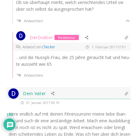
Ob sie über­haupt merkt, welch ver­nich­ten­des Urteil sie
über sich selbst da aus­ge­spro­chen hat?
Antworten
DerDoktor
Redakteur
Antwort an
Checker
1. Februar 2017 07:01
…und die Nus­spli-Frau, die 25 Jah­re geraucht hat und heu­
te aus­sieht wie 65
Antworten
Dein Vater
31. Januar 2017 09:19
Höre end­lich auf mit dei­nen Fit­ness­un­sinn mei­ne lie­be Bian­
150
ca, und such dir eine anstän­di­ge Arbeit. Mach eine Aus­bil­dung
denn noch ist es nicht zu spät. Werd erwach­sen oder bringt
dein schei­tern­des Leben zu Ende. Was ich hier über dich lesen