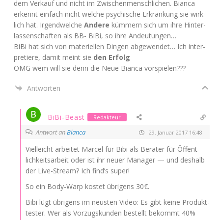
dem Ver­kauf und nicht im Zwi­schen­mensch­li­chen. Bian­ca
erkennt ein­fach nicht wel­che psy­chi­sche Erkran­kung sie wirk­
lich hat. Irgend­wel­che
Ande­re
küm­mern sich um ihre Hin­ter­
las­sen­schaf­ten als
BB-
BiBi, so ihre Andeutungen…
BiBi hat sich von mate­ri­el­len Din­gen abge­wen­det… Ich inter­
pre­tie­re, damit meint sie
den Erfolg
OMG
wem will sie denn die Neue Bian­ca vorspielen???
Antworten
BiBi-Beast
Redakteur
Antwort an
Blanca
29. Januar 2017 16:48
Viel­leicht arbei­tet Mar­cel für Bibi als Bera­ter für Öffent­
lich­keits­ar­beit oder ist ihr neu­er Mana­ger — und des­halb
der Live-Stream? Ich find’s super!
So ein Body-Warp kos­tet übri­gens 30€.
Bibi lügt übri­gens im neus­ten Video: Es gibt kei­ne Pro­dukt­
tes­ter. Wer als Vor­zugs­kun­den bestellt bekommt 40%