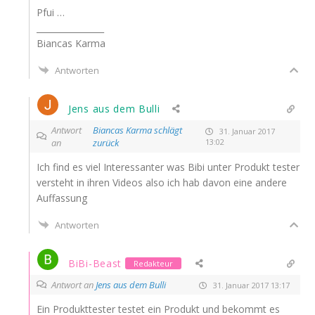
Pfui …
________________
Bian­cas Karma
Antworten
Jens aus dem Bulli
Antwort
Biancas Karma schlägt
31. Januar 2017
an
zurück
13:02
Ich find es viel Inter­es­san­ter was Bibi unter Pro­dukt tes­ter
ver­steht in ihren Vide­os also ich hab davon eine ande­re
Auffassung
Antworten
BiBi-Beast
Redakteur
Antwort an
Jens aus dem Bulli
31. Januar 2017 13:17
Ein Pro­dukt­tes­ter tes­tet ein Pro­dukt und bekommt es