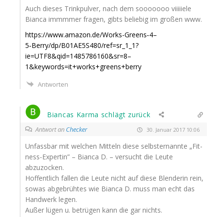
Auch die­ses Trink­pul­ver, nach dem sooooooo viiii­ie­le
Bian­ca immm­mer fra­gen, gibts belie­big im gro­ßen www.
https://www.amazon.de/Works-Greens‑4–
5‑Berry/dp/
B01AE5S480
/ref=sr_1_1?
ie=
UTF8
&qid=1485786160&sr=8–
1&keywords=it+works+greens+berry
Antworten
Biancas Karma schlägt zurück
Antwort an
Checker
30. Januar 2017 10:06
Unfass­bar mit wel­chen Mit­teln die­se selbst­er­nann­te „Fit­
ness-Exper­tin” – Bian­ca D. – ver­sucht die Leu­te
abzuzocken.
Hof­fent­lich fal­len die Leu­te nicht auf die­se Blen­de­rin rein,
sowas abge­brüh­tes wie Bian­ca D. muss man echt das
Hand­werk legen.
Außer lügen u. betrü­gen kann die gar nichts.