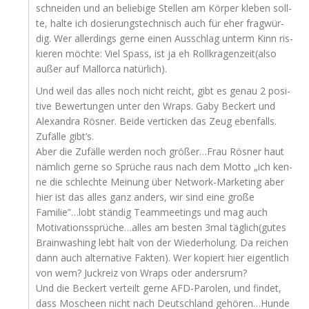
schnei­den und an belie­bi­ge Stel­len am Kör­per kle­ben soll­
te, hal­te ich dosie­rungs­tech­nisch auch für eher frag­wür­
dig. Wer aller­dings ger­ne einen Aus­schlag unterm Kinn ris­
kie­ren möch­te: Viel Spass, ist ja eh Rollkragenzeit(also
außer auf Mal­lor­ca natürlich).
Und weil das alles noch nicht reicht, gibt es genau 2 posi­
ti­ve Bewer­tun­gen unter den Wraps. Gaby Beckert und
Alex­an­dra Rös­ner. Bei­de ver­ti­cken das Zeug eben­falls.
Zufäl­le gibt’s.
Aber die Zufäl­le wer­den noch größer…Frau Rös­ner haut
näm­lich ger­ne so Sprü­che raus nach dem Mot­to „ich ken­
ne die schlech­te Mei­nung über Net­work-Mar­ke­ting aber
hier ist das alles ganz anders, wir sind eine gro­ße
Familie”…lobt stän­dig Team­mee­tings und mag auch
Motivationssprüche…alles am bes­ten 3mal täglich(gutes
Brain­wa­shing lebt halt von der Wie­der­ho­lung. Da rei­chen
dann auch alter­na­ti­ve Fak­ten). Wer kopiert hier eigent­lich
von wem? Juck­reiz von Wraps oder andersrum?
Und die Beckert ver­teilt ger­ne AFD-Paro­len, und fin­det,
dass Moscheen nicht nach Deutsch­land gehören…Hunde