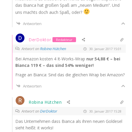
das Bian­ca hat gro­ßen Spaß am „neu­en Medi­um”. Und
uns machts doch auch Spaß, oder?
Antworten
DerDoktor
Redakteur
Antwort an
Robina Hütchen
30. Januar 2017 15:01
Bei Ama­zon kos­ten 4 It-Works-Wrap
nur 54,88 € – bei
Bian­ca 119 € – das sind 54% weniger!
Fra­ge an Bian­ca: Sind das die glei­chen Wrap bei Amazon?
Antworten
Robina Hütchen
Antwort an
DerDoktor
30. Januar 2017 15:28
Das Unter­neh­men dass Bian­ca als ihren neu­en Gold­esel
sieht heißt: it works!