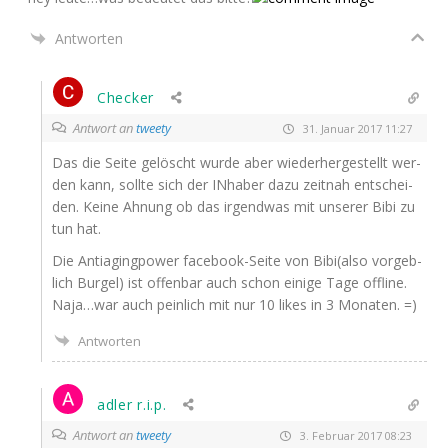
Antworten
Checker
Antwort an
tweety
31. Januar 2017 11:27
Das die Sei­te gelöscht wur­de aber wie­der­her­ge­stellt wer­
den kann, soll­te sich der INha­ber dazu zeit­nah ent­schei­
den. Kei­ne Ahnung ob das irgend­was mit unse­rer Bibi zu
tun hat.
Die Antia­ging­power face­book-Sei­te von Bibi(also vor­geb­
lich Bur­gel) ist offen­bar auch schon eini­ge Tage off­line.
Naja…war auch pein­lich mit nur 10 likes in 3 Monaten. =)
Antworten
adler r.i.p.
Antwort an
tweety
3. Februar 2017 08:23