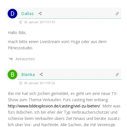
Dallas
30. Januar 2017 07:35
Hal­lo Bibi,
mach bit­te einen Live­stream vom Yoga oder aus dem
Fitnessstudio.
Antworten
Blanka
30. Januar 2017 09:26
Bei mir hat sich Jochen gemel­det, es geht um eine neue TV-
Show zum The­ma Ver­kau­fen. Fürs cas­ting hier ent­lang:
http://www.bildexplosion.de/casting/viel-zu-bieten/
Mehr was
fürs BiBi­chen. Ich bin eher der Typ Ver­brau­cher­schüt­zer und
schies­se beim Ver­kau­fen übers Ziel hin­aus und bera­te zusätz­
lich über Vor- und Nach­tei­le. Alle Sachen, die mit Ver­eins­ge­