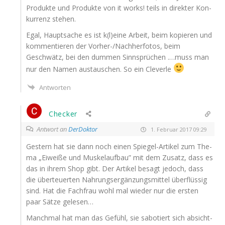
Pro­duk­te und Pro­duk­te von it works! teils in direk­ter Kon­
kur­renz stehen.
Egal, Haupt­sa­che es ist k(l)eine Arbeit, beim kopie­ren und
kom­men­tie­ren der Vor­her-/Nachher­fo­tos, beim
Geschwätz, bei den dum­men Sinn­sprü­chen .…muss man
nur den Namen aus­tau­schen. So ein Cleverle
Antworten
Checker
Antwort an
DerDoktor
1. Februar 2017 09:29
Ges­tern hat sie dann noch einen Spie­gel-Arti­kel zum The­
ma „Eiwei­ße und Mus­kel­auf­bau” mit dem Zusatz, dass es
das in ihrem Shop gibt. Der Arti­kel besagt jedoch, dass
die über­teu­er­ten Nah­rungs­er­gän­zungs­mit­tel über­flüs­sig
sind. Hat die Fach­frau wohl mal wie­der nur die ers­ten
paar Sät­ze gelesen…
Manch­mal hat man das Gefühl, sie sabo­tiert sich absicht­