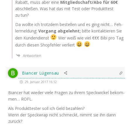
Rabatt, muss aber eine
Mitgliedschaft/Abo für 60€
abschlie­ßen. Was hat das mit Test oder Pro­dukt­test
zu tun?
Da woll­te ich trotz­dem bestel­len und es ging nicht… Feh­
ler­mel­dung:
Vor­gang abge­lehnt;
bit­te kon­tak­tie­ren Sie
den Kun­den­dienst
Wer weiß wie viel €€€ Bibi pro Tag
durch die­sen Shop­feh­ler verliert
Antworten
Biancer Lügensau
29. Januar 2017 16:12
Biancer hat wie­der vie­le Fra­gen zu ihrem Speck­wi­ckel bekom­
men…
ROFL
.
Als Pro­dukt­tes­ter soll ich Geld bezahlen?
Wenn der Speck­wrap nicht schmeckt, nimmt sie ihn dann
zurück?