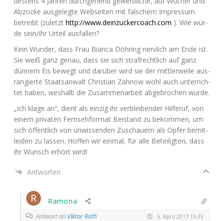
des­tens 4 Jah­ren durch­ge­hend gewerb­li­che, auf Wucher und
Abzo­cke aus­ge­leg­te Web­sei­ten mit fal­schem Impres­sum
betreibt (zuletzt
http://www.deinzuckercoach.com
). Wie wür­
de sein/ihr Urteil ausfallen?
Kein Wun­der, dass Frau Bian­ca Döh­ring nerv­lich am Ende ist.
Sie weiß ganz genau, dass sie sich straf­recht­lich auf ganz
dün­nem Eis bewegt und dar­über wird sie der mitt­ler­wei­le aus­
ran­gier­te Staats­an­walt Chris­ti­an Zahnow wohl auch unter­rich­
tet haben, wes­halb die Zusam­men­ar­beit abge­bro­chen wurde.
„Ich kla­ge an”, dient als ein­zig ihr ver­blei­ben­der Hil­fe­ruf, von
einem pri­va­ten Fern­seh­for­mat Bei­stand zu bekom­men, um
sich öffent­lich von unwis­sen­den Zuschau­ern als Opfer bemit­
lei­den zu las­sen. Hof­fen wir ein­mal, für alle Betei­lig­ten, dass
ihr Wunsch erhört wird!
Antworten
Ramona
Antwort an
Viktor Roth
5. April 2017 15:33