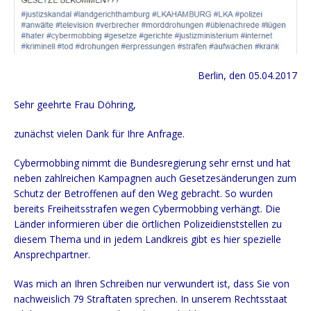
Ber­lin, den 05.04.2017
Sehr geehr­te Frau Döhring,
zunächst vie­len Dank für Ihre Anfrage.
Cyber­mob­bing nimmt die Bun­des­re­gie­rung sehr ernst und hat
neben zahl­rei­chen Kam­pa­gnen auch Geset­zes­än­de­run­gen zum
Schutz der Betrof­fe­nen auf den Weg gebracht. So wur­den
bereits Frei­heits­stra­fen wegen Cyber­mob­bing ver­hängt. Die
Län­der infor­mie­ren über die ört­li­chen Poli­zei­dienst­stel­len zu
die­sem The­ma und in jedem Land­kreis gibt es hier spe­zi­el­le
Ansprechpartner.
Was mich an Ihren Schrei­ben nur ver­wun­dert ist, dass Sie von
nach­weis­lich 79 Straf­ta­ten spre­chen. In unse­rem Rechts­staat