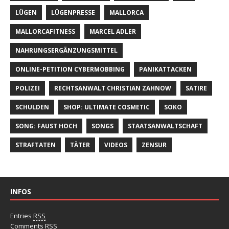
LÜGEN
LÜGENPRESSE
MALLORCA
MALLORCAFITNESS
MARCEL ADLER
NAHRUNGSERGÄNZUNGSMITTEL
ONLINE-PETITION CYBERMOBBING
PANIKATTACKEN
POLIZEI
RECHTSANWALT CHRISTIAN ZAHNOW
SATIRE
SCHULDEN
SHOP: ULTIMATE COSMETIC
SOKO
SONG: FAUST HOCH
SONGS
STAATSANWALTSCHAFT
STRAFTATEN
TÄTER
VIDEOS
ZENSUR
INFOS
Entries
RSS
Comments
RSS