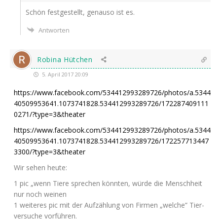
Schön fest­ge­stellt, genau­so ist es.
Antworten
Robina Hütchen
5. April 2017 20:09
https://www.facebook.com/534412993289726/photos/a.5344
40509953641.1073741828.534412993289726/172287409111
0271/?type=3&theater
https://www.facebook.com/534412993289726/photos/a.5344
40509953641.1073741828.534412993289726/172257713447
3300/?type=3&theater
Wir sehen heute:
1 pic „wenn Tie­re spre­chen könn­ten, wür­de die Mensch­heit
nur noch weinen
1 wei­te­res pic mit der Auf­zäh­lung von Fir­men „wel­che” Tier­
ver­su­che vorführen.