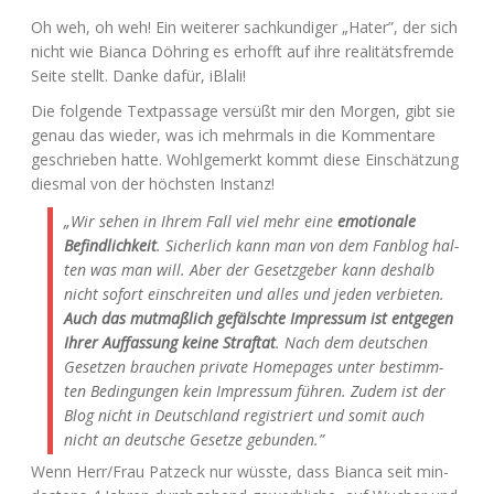
Oh weh, oh weh! Ein wei­te­rer sach­kun­di­ger „Hater”, der sich
nicht wie Bian­ca Döh­ring es erhofft auf ihre rea­li­täts­frem­de
Sei­te stellt. Dan­ke dafür, iBlali!
Die fol­gen­de Text­pas­sa­ge ver­süßt mir den Mor­gen, gibt sie
genau das wie­der, was ich mehr­mals in die Kom­men­ta­re
geschrie­ben hat­te. Wohl­ge­merkt kommt die­se Ein­schät­zung
dies­mal von der höchs­ten Instanz!
„Wir sehen in Ihrem Fall viel mehr eine
emo­tio­na­le
Befind­lich­keit
. Sicher­lich kann man von dem Fan­blog hal­
ten was man will. Aber der Gesetz­ge­ber kann des­halb
nicht sofort ein­schrei­ten und alles und jeden ver­bie­ten.
Auch das mut­maß­lich gefälsch­te Impres­sum ist ent­ge­gen
Ihrer Auf­fas­sung kei­ne Straf­tat
. Nach dem deut­schen
Geset­zen brau­chen pri­va­te Home­pages unter bestimm­
ten Bedin­gun­gen kein Impres­sum füh­ren. Zudem ist der
Blog nicht in Deutsch­land regis­triert und somit auch
nicht an deut­sche Geset­ze gebunden.”
Wenn Herr/Frau Patz­eck nur wüss­te, dass Bian­ca seit min­