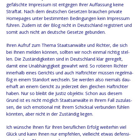
gefälsch­te Impres­sum ist ent­ge­gen Ihrer Auf­fas­sung kei­ne
Straf­tat. Nach dem deut­schen Geset­zen brau­chen pri­va­te
Home­pages unter bestimm­ten Bedin­gun­gen kein Impres­sum
füh­ren. Zudem ist der Blog nicht in Deutsch­land regis­triert und
somit auch nicht an deut­sche Geset­ze gebunden.
Ihren Auf­ruf zum The­ma Staats­an­wäl­te und Rich­ter, die sich
bei Ihnen mel­den kön­nen, soll­ten wir noch ein­mal rich­tig stel­
len. Die Zustän­dig­kei­ten sind in Deutsch­land klar gere­gelt,
damit eine Unab­hän­gig­keit gewahrt wird. So rotie­ren Rich­ter
inner­halb eines Gerichts und auch Haft­rich­ter müs­sen regel­mä­
ßig in einem Stand­ort wech­seln. Sie wer­den also nie­mals dau­
er­haft an einem Gericht zu jeder­zeit den glei­chen Haft­rich­ter
haben. Nur so bleibt die Jus­tiz objek­tiv. Schon aus die­sem
Grund ist es nicht mög­lich Staats­an­wäl­te in Ihrem Fall zuzu­las­
sen, die sich emo­tio­nal mit Ihrem Schick­sal ver­bun­den füh­len
könn­ten, aber nicht in der Zustän­dig liegen.
Ich wün­sche Ihnen für Ihren beruf­li­chen Erfolg wei­ter­hin viel
Glück und kann Ihnen nur emp­feh­len, viel­leicht etwas defen­si­