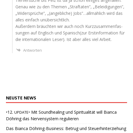
Tier­ver­su­che bis Pelz ist da ja schon eini­ges angefallen.
Genau wie zu den The­men „Straf­ta­ten”, „Belei­di­gun­gen”,
„Wider­sprü­che”, „(angeb­li­che) Jobs”…allmählich wird das
alles ein­fach unübersichtlich.
Außer­dem bräuch­ten wir auch noch Kurz­zu­sam­men­fas­
sun­gen auf Eng­lisch und Spanisch(zur Erst­in­for­ma­ti­on für
die inter­na­tio­na­len Leser). Ist aber alles viel Arbeit.
Antworten
NEUSTE
NEWS
•12.
• Mit Soundhealing und Spiritualität will Bianca
UPDATE
Döhring das Nervensystem regulieren
Das Bianca Döhring-Business: Betrug und Steuerhinterziehung