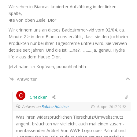
Wir sehen in Bian­cas kopier­ter Auf­zäh­lung in der lin­ken
Spalte,
4te von oben Zei­le: Dior
Wir erin­nern uns an die­ses Bade­zim­mer-vid vom 02/04, ca.
Minu­te 2 > in dem Bian­ca uns erzählt, dass sie den Juch­heim
Pro­duk­ten nur bei ihrer Tages­creme untreu wird. Sie ver­wen­
det sie seit Jah­ren. Und die ist.…..na?.….….…ja, genau, Hydra
life > aus dem Hau­se Dior.
Jetzt habe ich Kopf­weh, puuuuhhhhhhh
Antworten
Checker
Antwort an
Robina Hütchen
6. April 2017 09:52
Was ihren wider­sprüch­li­chen Tierschutz/Umweltschutz
angeht, bräuch­ten wir viel­leicht auch mal einen zusam­
men­fas­sen­den Arti­kel. Von WWF-Logo über Palm­öl und