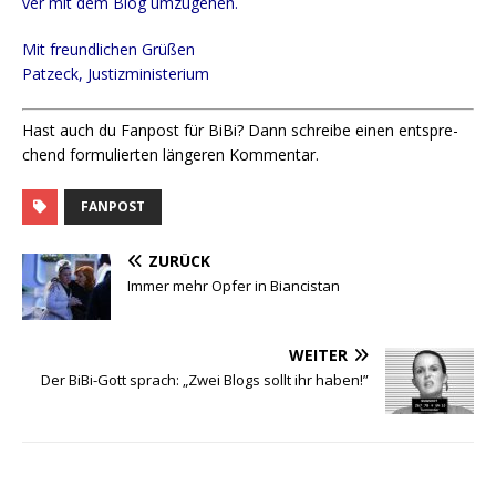
ver mit dem Blog umzugehen.
Mit freund­li­chen Grüßen
Patz­eck, Justizministerium
Hast auch du Fan­post für BiBi? Dann schrei­be einen ent­spre­
chend for­mu­lier­ten län­ge­ren Kommentar.
FANPOST
ZURÜCK
Immer mehr Opfer in Biancistan
WEITER
Der BiBi-Gott sprach: „Zwei Blogs sollt ihr haben!”