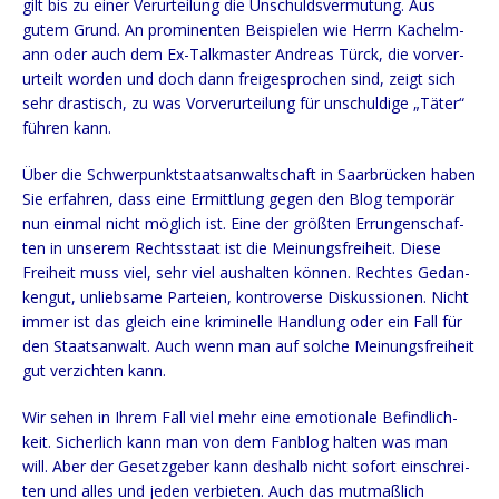
gilt bis zu einer Ver­ur­tei­lung die Unschulds­ver­mu­tung. Aus
gutem Grund. An pro­mi­nen­ten Bei­spie­len wie Herrn Kachelm­
ann oder auch dem Ex-Talk­mas­ter Andre­as Tür­ck, die vor­ver­
ur­teilt wor­den und doch dann frei­ge­spro­chen sind, zeigt sich
sehr dras­tisch, zu was Vor­ver­ur­tei­lung für unschul­di­ge „Täter“
füh­ren kann.
Über die Schwer­punkt­staats­an­walt­schaft in Saar­brü­cken haben
Sie erfah­ren, dass eine Ermitt­lung gegen den Blog tem­po­rär
nun ein­mal nicht mög­lich ist. Eine der größ­ten Errun­gen­schaf­
ten in unse­rem Rechts­staat ist die Mei­nungs­frei­heit. Die­se
Frei­heit muss viel, sehr viel aus­hal­ten kön­nen. Rech­tes Gedan­
ken­gut, unlieb­sa­me Par­tei­en, kon­tro­ver­se Dis­kus­sio­nen. Nicht
immer ist das gleich eine kri­mi­nel­le Hand­lung oder ein Fall für
den Staats­an­walt. Auch wenn man auf sol­che Mei­nungs­frei­heit
gut ver­zich­ten kann.
Wir sehen in Ihrem Fall viel mehr eine emo­tio­na­le Befind­lich­
keit. Sicher­lich kann man von dem Fan­blog hal­ten was man
will. Aber der Gesetz­ge­ber kann des­halb nicht sofort ein­schrei­
ten und alles und jeden ver­bie­ten. Auch das mut­maß­lich