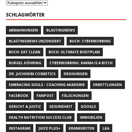
SCHLAGWÖRTER
ABMAHNUNGEN
BLASTINGNEWS
BLASTINGNEWS UNZENSIERT
BUCH: CYBERMOBBING
BUCH: EAT CLEAN
BUCH: ULTIMATE BODYPLAN
BURGEL DÖHRING
CYBERMOBBING: KARMA IS A BITCH
DR. JUCHHEIM COSMETICS
DROHUNGEN
EMBRACING SOULS - COACHING AKADEMIE
ERMITTLUNGEN
FACEBOOK
FANPOST
FÄLSCHUNGEN
GERICHT & JUSTIZ
GESUNDHEIT
GOOGLE
HEALTH NUTRITION SUCCESS CLUB
IMMOBILIEN
INSTAGRAM
JUICE PLUS+
KRANKHEITEN
LKA