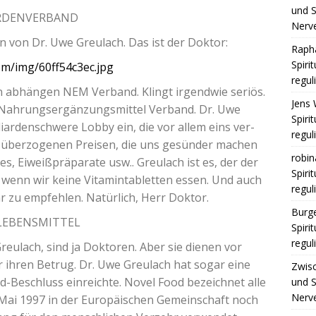
und S
RDENVERBAND
Nerv
en von Dr. Uwe Greu­lach. Das ist der Doktor:
Raph
Spiri
om/img/60ff54c3ec.jpg
regul
n abhän­gen
NEM
Ver­band. Klingt irgend­wie seri­ös.
Jens 
Nah­rungs­er­gän­zungs­mit­tel Ver­band. Dr. Uwe
Spiri
li­ar­den­schwe­re Lob­by ein, die vor allem eins ver­
regul
u über­zo­ge­nen Prei­sen, die uns gesün­der machen
robin
kes, Eiweiß­prä­pa­ra­te usw.. Greu­lach ist es, der der
Spiri
, wenn wir kei­ne Vit­amin­ta­blet­ten essen. Und auch
regul
 zu emp­feh­len. Natür­lich, Herr Doktor.
Burge
LEBENSMITTEL
Spiri
regul
reu­lach, sind ja Dok­to­ren. Aber sie die­nen vor
r ihren Betrug. Dr. Uwe Greu­lach hat sogar eine
Zwis
d-Beschluss ein­reich­te. Novel Food bezeich­net alle
und S
Nerv
. Mai 1997 in der Euro­päi­schen Gemein­schaft noch