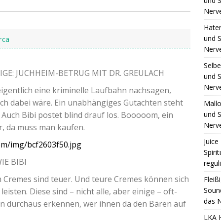
und S
Nerv
Hate
und S
rca
Nerv
Selb
IGE
:
JUCHHEIM-BETRUG
MIT
DR
.
GREULACH
und S
Nerv
ent­lich eine kri­mi­nel­le Lauf­bahn nach­sa­gen,
ich dabei wäre. Ein unab­hän­gi­ges Gut­ach­ten steht
Mall
und S
. Auch Bibi pos­tet blind drauf los. Booooom, ein
Nerv
lar, da muss man kaufen.
Juice 
om/img/bcf2603f50.jpg
Spiri
IE
BIBI
regul
im Cremes sind teu­er. Und teu­re Cremes kön­nen sich
Fleiß
Sound
eis­ten. Die­se sind – nicht alle, aber eini­ge – oft­
das N
en durch­aus erken­nen, wer ihnen da den Bären auf
LKA 