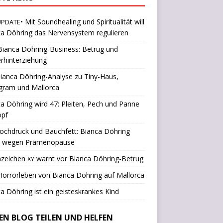
• Mit Soundhealing und Spiritualität will
UPDATE
a Döhring das Nervensystem regulieren
ianca Döhring-Business: Betrug und
rhinterziehung
ianca Döhring-Analyse zu Tiny-Haus,
gram und Mallorca
a Döhring wird 47: Pleiten, Pech und Panne
opf
ochdruck und Bauchfett: Bianca Döhring
k wegen Prämenopause
nzeichen
warnt vor Bianca Döhring-Betrug
XY
orrorleben von Bianca Döhring auf Mallorca
a Döhring ist ein geisteskrankes Kind
SEN BLOG TEILEN UND HELFEN