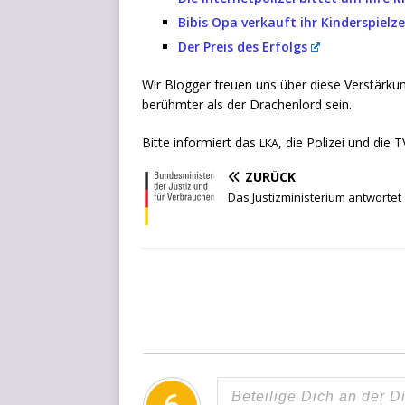
Bibis Opa ver­kauft ihr Kinderspielz
Der Preis des Erfolgs
Wir Blog­ger freu­en uns über die­se Ver­stär­ku
berühm­ter als der Dra­chen­lord sein.
Bit­te infor­miert das
, die Poli­zei und die 
LKA
ZURÜCK
Das Justizministerium antwortet