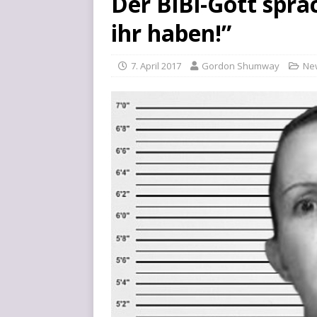
Der BiBi-Gott sprac
ihr haben!”
7. April 2017
Gordon Shumway
Ne