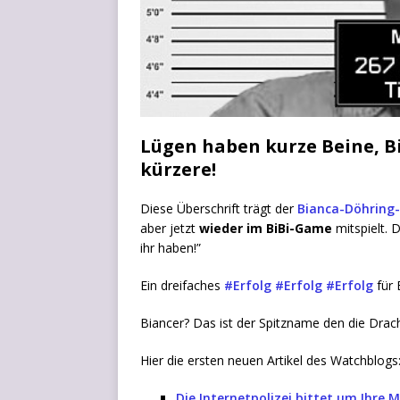
Lügen haben kurze Beine, B
kürzere!
Die­se Über­schrift trägt der
Bian­ca-Döh­ring
aber jetzt
wie­der im BiBi-Game
mit­spielt.
ihr haben!”
Ein drei­fa­ches
#Erfolg
#Erfolg
#Erfolg
für 
Biancer? Das ist der Spitz­na­me den die Dra­c
Hier die ers­ten neu­en Arti­kel des Watchblogs
Die Inter­net­po­li­zei bit­tet um Ihre M