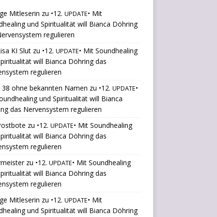
ige Mitleserin
zu
•12.
• Mit
UPDATE
healing und Spiritualität will Bianca Döhring
ervensystem regulieren
isa KI Slut
zu
•12.
• Mit Soundhealing
UPDATE
piritualität will Bianca Döhring das
ensystem regulieren
r 38 ohne bekannten Namen
zu
•12.
•
UPDATE
oundhealing und Spiritualität will Bianca
ng das Nervensystem regulieren
Postbote
zu
•12.
• Mit Soundhealing
UPDATE
piritualität will Bianca Döhring das
ensystem regulieren
rmeister
zu
•12.
• Mit Soundhealing
UPDATE
piritualität will Bianca Döhring das
ensystem regulieren
ige Mitleserin
zu
•12.
• Mit
UPDATE
healing und Spiritualität will Bianca Döhring