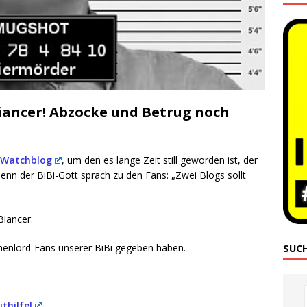
iancer! Abzocke und Betrug noch
-Watch­blog
, um den es lan­ge Zeit still gewor­den ist, der
 Denn der BiBi-Gott sprach zu den Fans: „Zwei Blogs sollt
Biancer.
hen­lord-Fans unse­rer BiBi gege­ben haben.
SUC
:
ithilfe!