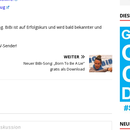
eug
DIE
ng. BiBi ist auf Erfolgs­kurs und wird bald bekann­ter und
TV-Sender!
WEITER
Neuer BiBi-Song: „Born To Be A Lie”
gratis als Download
NEU