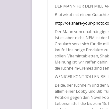
DER
MANN
FÜR
DEN
MILLIA
Bibi wirbt mit einem Gut­ach­t
http://de.share-your-photo.c
Der Mann vom unab­hän­gi­ge
Ist es aber nicht.
NEM
ist der 
Greu­lach setzt sich für die mil­
kauft: Unsin­ni­ge Pro­duk­te z
sol­len. Vit­amin­ta­blet­ten, Sha
Mei­nung ist, wir raf­fen dahin
die Juch­heim-Cremes sind sehr
WENIGER
KONTROLLEN
BEI
Bei­de, der Juch­heim und der G
allem einer Lob­by und Bibi fü
Peti­ti­on gegen den Novel Foo
Lebens­mit­tel, die bis zum 15