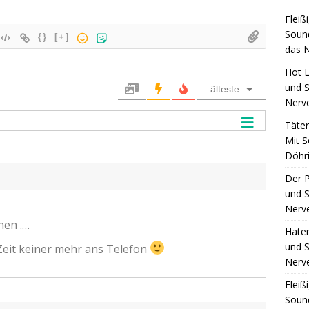
Fleiß
Sound
{}
[+]
das N
Hot L
und S
älteste
Nerv
Täte
Mit S
Döhri
Der 
und S
Nerv
nen .…
Hate
und S
Zeit kei­ner mehr ans Telefon
Nerv
Fleiß
Sound