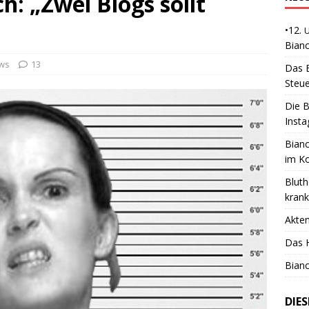
h: „Zwei Blogs sollt
•12.
Bianc
ws
13
Das B
Steue
Die B
Insta
Bianc
im K
Bluth
kran
Akte
Das H
Bianc
DIE