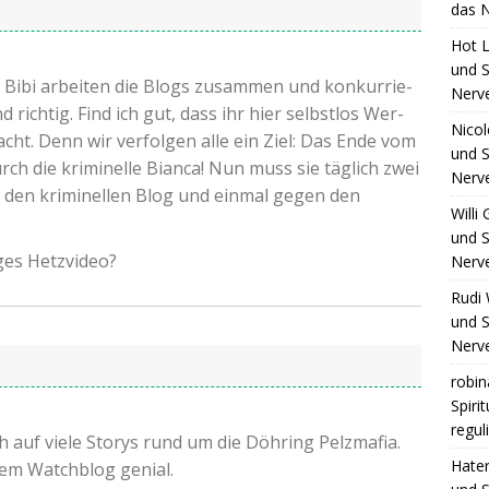
das N
Hot L
und S
ibi arbei­ten die Blogs zusam­men und kon­kur­rie­
Nerv
d rich­tig. Find ich gut, dass ihr hier selbst­los Wer­
Nico
cht. Denn wir ver­fol­gen alle ein Ziel: Das Ende vom
und S
 die kri­mi­nel­le Bian­ca! Nun muss sie täg­lich zwei
Nerv
den kri­mi­nel­len Blog und ein­mal gegen den
Willi
und S
i­ges Hetzvideo?
Nerv
Rudi 
und S
Nerv
robin
Spiri
regul
 auf vie­le Sto­rys rund um die Döh­ring Pelz­ma­fia.
Hate
dem Watch­blog genial.