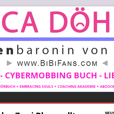
 CYBERMOBBING BUCH - LIE
ÖRBUCH + EMBRACING SOULS + COACHING AKADEMIE + ABZOCKE
NEU