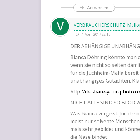
Antworten
VERBRAUCHERSCHUTZ Mallo
7. April 2017 22:15
DER
ABHÄNGIGE
UNABHÄNG
Bian­ca Döh­ring könn­te man eig
wenn sie nicht so sel­ten däm­l
für die Juch­heim-Mafia bereit
unab­hän­gi­ges Gut­ach­ten. K
http://de.share-your-photo.c
NICHT
ALLE
SIND
SO
BLÖD
W
Was Bian­ca ver­gisst: Juch­he
meist nur sol­ven­te Men­schen l
mals sehr gebil­det und kön­n
die Nase bindet.