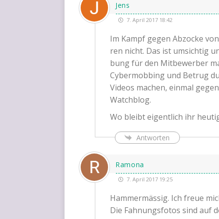
Jens
7. April 2017 18:42
Im Kampf gegen Abzo­cke von B
ren nicht. Das ist umsich­tig un
bung für den Mit­be­wer­ber ma
Cyber­mob­bing und Betrug durch
Vide­os machen, ein­mal gegen 
Watchblog.
Wo bleibt eigent­lich ihr heu­t
Antworten
Ramona
7. April 2017 19:25
Ham­mer­mäs­sig. Ich freue mich
Die Fah­nungs­fo­tos sind auf 