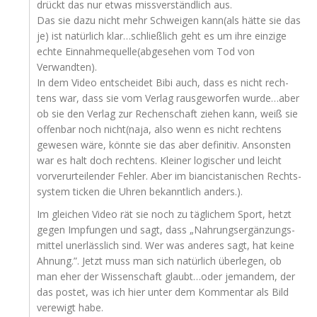
drückt das nur etwas miss­ver­ständ­lich aus.
Das sie dazu nicht mehr Schwei­gen kann(als hät­te sie das
je) ist natür­lich klar…schließlich geht es um ihre ein­zi­ge
ech­te Einnahmequelle(abgesehen vom Tod von
Verwandten).
In dem Video ent­schei­det Bibi auch, dass es nicht rech­
tens war, dass sie vom Ver­lag raus­ge­wor­fen wurde…aber
ob sie den Ver­lag zur Rechen­schaft zie­hen kann, weiß sie
offen­bar noch nicht(naja, also wenn es nicht rech­tens
gewe­sen wäre, könn­te sie das aber defi­ni­tiv. Ansons­ten
war es halt doch rech­tens. Klei­ner logi­scher und leicht
vor­ver­ur­tei­len­der Feh­ler. Aber im bian­cista­ni­schen Rechts­
sys­tem ticken die Uhren bekannt­lich anders.).
Im glei­chen Video rät sie noch zu täg­li­chem Sport, hetzt
gegen Imp­fun­gen und sagt, dass „Nah­rungs­er­gän­zungs­
mit­tel uner­läss­lich sind. Wer was ande­res sagt, hat kei­ne
Ahnung.”. Jetzt muss man sich natür­lich über­le­gen, ob
man eher der Wis­sen­schaft glaubt…oder jeman­dem, der
das pos­tet, was ich hier unter dem Kom­men­tar als Bild
ver­ewigt habe.