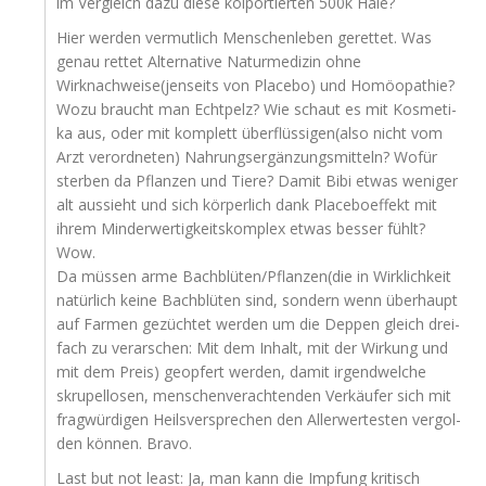
im Ver­gleich dazu die­se kol­por­tier­ten 500k Haie?
Hier wer­den ver­mut­lich Men­schen­le­ben geret­tet. Was
genau ret­tet Alter­na­ti­ve Natur­me­di­zin ohne
Wirknachweise(jenseits von Pla­ce­bo) und Homöo­pa­thie?
Wozu braucht man Echt­pelz? Wie schaut es mit Kos­me­ti­
ka aus, oder mit kom­plett überflüssigen(also nicht vom
Arzt ver­ord­ne­ten) Nah­rungs­er­gän­zungs­mit­teln? Wofür
ster­ben da Pflan­zen und Tie­re? Damit Bibi etwas weni­ger
alt aus­sieht und sich kör­per­lich dank Pla­ce­bo­ef­fekt mit
ihrem Min­der­wer­tig­keits­kom­plex etwas bes­ser fühlt?
Wow.
Da müs­sen arme Bachblüten/Pflanzen(die in Wirk­lich­keit
natür­lich kei­ne Bach­blü­ten sind, son­dern wenn über­haupt
auf Far­men gezüch­tet wer­den um die Dep­pen gleich drei­
fach zu ver­ar­schen: Mit dem Inhalt, mit der Wir­kung und
mit dem Preis) geop­fert wer­den, damit irgend­wel­che
skru­pel­lo­sen, men­schen­ver­ach­ten­den Ver­käu­fer sich mit
frag­wür­di­gen Heils­ver­spre­chen den Aller­wer­tes­ten ver­gol­
den kön­nen. Bravo.
Last but not least: Ja, man kann die Imp­fung kri­tisch