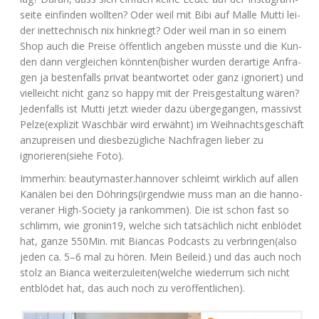
sei­te ein­fin­den woll­ten? Oder weil mit Bibi auf Mal­le Mut­ti lei­
der inet­tech­nisch nix hin­kriegt? Oder weil man in so einem
Shop auch die Prei­se öffent­lich ange­ben müss­te und die Kun­
den dann ver­glei­chen könnten(bisher wur­den der­ar­ti­ge Anfra­
gen ja bes­ten­falls pri­vat beant­wor­tet oder ganz igno­riert) und
viel­leicht nicht ganz so hap­py mit der Preis­ge­stal­tung wären?
Jeden­falls ist Mut­ti jetzt wie­der dazu über­ge­gan­gen, mas­sivst
Pelze(explizit Wasch­bär wird erwähnt) im Weih­nachts­ge­schäft
anzu­prei­sen und dies­be­züg­li­che Nach­fra­gen lie­ber zu
ignorieren(siehe Foto).
Immer­hin: beautymaster.hannover schleimt wirk­lich auf allen
Kanä­len bei den Döhrings(irgendwie muss man an die han­no­
ve­ra­ner High-Socie­ty ja ran­kom­men). Die ist schon fast so
schlimm, wie gronin19, wel­che sich tat­säch­lich nicht enblö­det
hat, gan­ze 550Min. mit Bian­cas Pod­casts zu verbringen(also
jeden ca. 5–6 mal zu hören. Mein Bei­leid.) und das auch noch
stolz an Bian­ca weiterzuleiten(welche wie­der­rum sich nicht
ent­blö­det hat, das auch noch zu veröffentlichen).