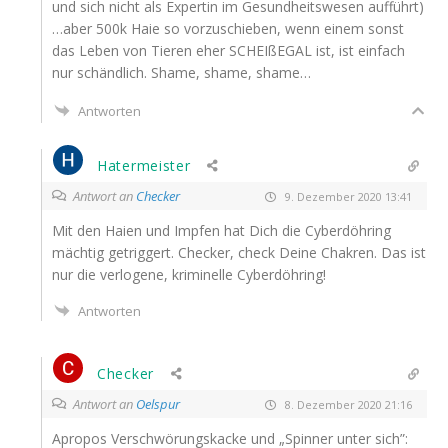
und sich nicht als Exper­tin im Gesund­heits­we­sen aufführt)
…aber 500k Haie so vor­zu­schie­ben, wenn einem sonst
das Leben von Tie­ren eher SCHEIß­EGAL ist, ist ein­fach
nur schänd­lich. Shame, shame, shame…
Antworten
Hatermeister
Antwort an
Checker
9. Dezember 2020 13:41
Mit den Hai­en und Imp­fen hat Dich die Cyber­döh­ring
mäch­tig getrig­gert. Che­cker, check Dei­ne Chak­ren. Das ist
nur die ver­lo­ge­ne, kri­mi­nel­le Cyberdöhring!
Antworten
Checker
Antwort an
Oelspur
8. Dezember 2020 21:16
Apro­pos Ver­schwö­rungs­ka­cke und „Spin­ner unter sich”: