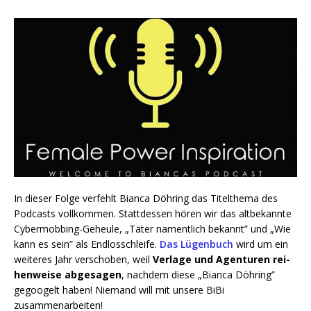
In die­ser Fol­ge ver­fehlt Bian­ca Döh­ring das Titel­the­ma des
Pod­casts voll­kom­men. Statt­des­sen hören wir das alt­be­kann­te
Cyber­mob­bing-Geheu­le, „Täter nament­lich bekannt” und „Wie
kann es sein” als End­los­schlei­fe.
Das Lügen­buch
wird um ein
wei­te­res Jahr ver­scho­ben, weil
Ver­la­ge und Agen­tu­ren rei­
hen­wei­se abge­sa­gen
, nach­dem die­se „Bian­ca Döh­ring”
gegoo­gelt haben! Nie­mand will mit unse­re BiBi
zusammenarbeiten!