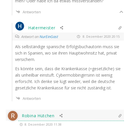
men? Oder habe ich da etwas missverstanden?
Antworten
Hatermeister
Antwort an
NurEinGast
8. Dezember 2020 20:15
Als selb­stän­di­ge spa­ni­sche Erfolgs­buch­au­to­rin muss sie
sich in Spa­ni­en, wo sie ihren Haupt­wohn­sitz hat, pri­vat
versichern.
Es könn­te sein, dass die Kran­ken­kas­se (=gesetz­li­che) sie
als unheil­bar ein­stuft. Cyber­mob­bin­girr­sinn ist wenig
erforscht. Ich den­ke sie lügt wie­der, weil die deut­sche
gesetz­li­che Kran­ken­kas­se für sie nicht zustän­dig ist.
Antworten
Robina Hütchen
8. Dezember 2020 11:38