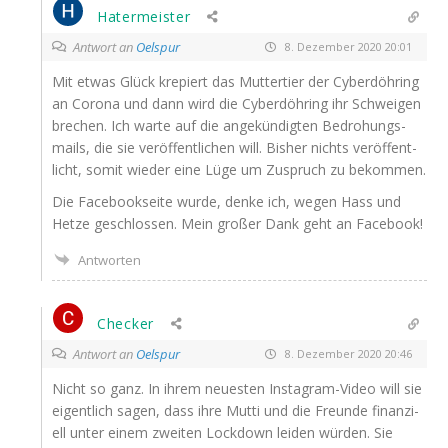
Hatermeister
Antwort an
Oelspur
8. Dezember 2020 20:01
Mit etwas Glück kre­piert das Mut­ter­tier der Cyber­döh­ring
an Coro­na und dann wird die Cyber­döh­ring ihr Schwei­gen
bre­chen. Ich war­te auf die ange­kün­dig­ten Bedro­hungs­
mails, die sie ver­öf­fent­li­chen will. Bis­her nichts ver­öf­fent­
licht, somit wie­der eine Lüge um Zuspruch zu bekommen.
Die Face­book­sei­te wur­de, den­ke ich, wegen Hass und
Het­ze geschlos­sen. Mein gro­ßer Dank geht an Facebook!
Antworten
Checker
Antwort an
Oelspur
8. Dezember 2020 20:46
Nicht so ganz. In ihrem neu­es­ten Insta­gram-Video will sie
eigent­lich sagen, dass ihre Mut­ti und die Freun­de finan­zi­
ell unter einem zwei­ten Lock­down lei­den wür­den. Sie