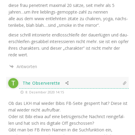
die­se frau pene­triert maxi­mal 20 sät­ze, seit mehr als 5
jahren…um ihre lieb­lings-gemopp­te-zahl zu nennen
alle aus dem www ent­lehn­ten zita­te zu chak­ren, yoga, nächs­
ten­lie­be, blah blah.…sind „smo­ke in the mirror”.
die­se schrill into­nier­te end­los­schlei­fe der dau­er­lü­gen und dau­
er­schlei­fen-gesab­bel inter­es­sie­ren nicht mehr. sie ist ein opfer
ihres cha­rak­ters. und die­ser „cha­rak­ter” ist nicht mehr der
rede wert.
Antworten
The Observerette
8. Dezember 2020 14:15
Ob das
LKH
mal wie­der Bibis FB-Sei­te gesperrt hat? Die­se ist
mal wie­der nicht aufrufbar.
Oder ist Bibi etwa auf eine betrü­ge­ri­sche Nach­rict rein­ge­fal­
len und hat sich ins digi­ta­le Off geschossen?
Gibt man bei
FB
ihren Namen in die Such­funk­ti­on ein,