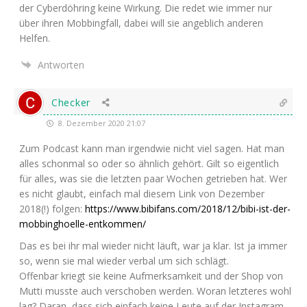
der Cyber­döh­ring kei­ne Wir­kung. Die redet wie immer nur
über ihren Mob­bing­fall, dabei will sie angeb­lich ande­ren
Helfen.
Antworten
Checker
8. Dezember 2020 21:07
Zum Pod­cast kann man irgend­wie nicht viel sagen. Hat man
alles schon­mal so oder so ähn­lich gehört. Gilt so eigent­lich
für alles, was sie die letz­ten paar Wochen getrie­ben hat. Wer
es nicht glaubt, ein­fach mal die­sem Link von Dezem­ber
2018(!) fol­gen:
https://www.bibifans.com/2018/12/bibi-ist-der-
mobbinghoelle-entkommen/
Das es bei ihr mal wie­der nicht läuft, war ja klar. Ist ja immer
so, wenn sie mal wie­der ver­bal um sich schlägt.
Offen­bar kriegt sie kei­ne Auf­merk­sam­keit und der Shop von
Mut­ti muss­te auch ver­scho­ben wer­den. Wor­an letz­te­res wohl
lag? Dar­an, dass sich ein­fach kei­ne Leu­te auf der Insta­gram­