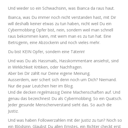
Und wie­der so ein Schwach­sinn, was Bian­ca da raus haut.
Bian­ca, was Du immer noch nicht ver­stan­den hast, mit Dir
will des­halb kei­ner etwas zu tun haben, nicht weil Du ein
Cyber­mob­bing Opfer bist, nein, son­dern weil man schnell
raus bekom­men kann, mit wem man es zu tun hat. Eine
Betrü­ge­rin, eine Abzo­cke­rin und noch vie­les mehr.
Du bist
KEIN
Opfer, son­dern eine Täterin!
Und was Du als Hass­mails, Hass­kom­men­ta­re ansiehst, sind
in Wirk­lich­keit Kri­ti­ken, oder Nachfragen.
Aber bei Dir zählt nur Dei­ne eige­ne Meinung.
Aus­ser­dem, wer schert sich denn noch um Dich? Nie­mand.
Nur die paar Leut­chen hier im Blog.
Und die decken regel­mäs­sig Dei­ne Machen­schaf­ten auf. Und
genau das bezeich­nest Du als Cyber­mob­bing. So ein Quatsch.
Jeder gesun­de Men­schen­ver­stand sieht das. So auch die
Justiz.
Und was haben Fol­lo­wer­zah­len mit der Jus­tiz zu tun? Noch so
ein Blöd­sinn. Glaubst Du allen Erns­tes, ein Rich­ter checkt erst