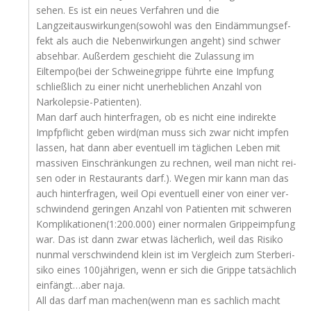
sehen. Es ist ein neu­es Ver­fah­ren und die
Langzeitauswirkungen(sowohl was den Ein­däm­mungs­ef­
fekt als auch die Neben­wir­kun­gen angeht) sind schwer
abseh­bar. Außer­dem geschieht die Zulas­sung im
Eiltempo(bei der Schwei­negrip­pe führ­te eine Imp­fung
schließ­lich zu einer nicht uner­heb­li­chen Anzahl von
Narkolepsie-Patienten).
Man darf auch hin­ter­fra­gen, ob es nicht eine indi­rek­te
Impf­pflicht geben wird(man muss sich zwar nicht imp­fen
las­sen, hat dann aber even­tu­ell im täg­li­chen Leben mit
mas­si­ven Ein­schrän­kun­gen zu rech­nen, weil man nicht rei­
sen oder in Restau­rants darf.). Wegen mir kann man das
auch hin­ter­fra­gen, weil Opi even­tu­ell einer von einer ver­
schwin­dend gerin­gen Anzahl von Pati­en­ten mit schwe­ren
Komplikationen(1:200.000) einer nor­ma­len Grip­pe­imp­fung
war. Das ist dann zwar etwas lächer­lich, weil das Risi­ko
nun­mal ver­schwin­dend klein ist im Ver­gleich zum Ster­be­ri­
si­ko eines 100jährigen, wenn er sich die Grip­pe tat­säch­lich
einfängt…aber naja.
All das darf man machen(wenn man es sach­lich macht