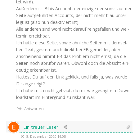
tet wird).
Außer­dem ist Bibis Account, der ein­zi­ge der sonst auf der
Sei­te auf­ge­führ­ten Accounts, der nicht mehr blau unter­
legt ist (also nun deak­ti­viert ist).
Alle ande­ren sind wohl nicht dar­auf rein­ge­fal­len und wei­
ter­hin erreichbar.
Ich hat­te die­se Sei­te, sowie ähn­li­che Sei­ten mit dem­sel­
ben Text, ges­tern auch direkt bei
FB
gemel­det, aber
anschei­nend nimmt
FB
das Pro­blem nicht ernst, da die
Sei­ten noch abrufbr waren. Obwohl doch die Absicht ein­
deu­tig erkenn­bar ist.
Hat­test Du auf den Link geklickt und falls ja, was wur­de
Dir angezeigt?
Ich habe mich nicht getraut, da mir wie gesagt ein Down­
load­start im Hin­ter­grund zu ris­kant war.
Antworten
Ein treuer Leser
8. Dezember 2020 16:05