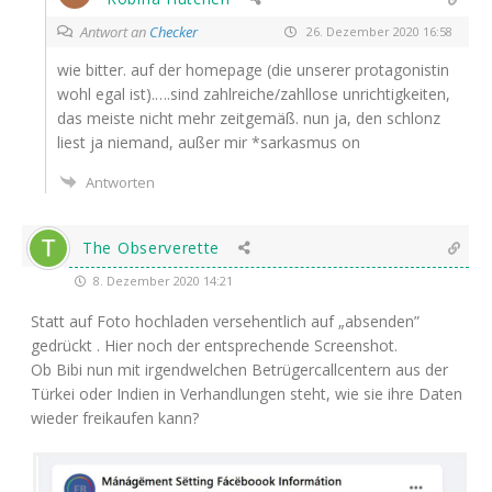
Antwort an
Checker
26. Dezember 2020 16:58
wie bit­ter. auf der home­page (die unse­rer prot­ago­nis­tin
wohl egal ist).….sind zahlreiche/zahllose unrich­tig­kei­ten,
das meis­te nicht mehr zeit­ge­mäß. nun ja, den schlonz
liest ja nie­mand, außer mir *sar­kas­mus on
Antworten
The Observerette
8. Dezember 2020 14:21
Statt auf Foto hoch­la­den ver­se­hent­lich auf „absen­den”
gedrückt . Hier noch der ent­spre­chen­de Screenshot.
Ob Bibi nun mit irgend­wel­chen Betrü­ger­call­cen­tern aus der
Tür­kei oder Indi­en in Ver­hand­lun­gen steht, wie sie ihre Daten
wie­der frei­kau­fen kann?