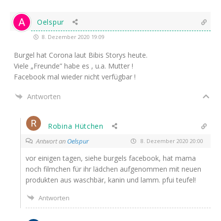
Oelspur
8. Dezember 2020 19:09
Bur­gel hat Coro­na laut Bibis Sto­rys heute.
Vie­le „Freun­de” habe es , u.a. Mutter !
Face­book mal wie­der nicht verfügbar !
Antworten
Robina Hütchen
Antwort an
Oelspur
8. Dezember 2020 20:00
vor eini­gen tagen, sie­he bur­gels face­book, hat mama
noch film­chen für ihr läd­chen auf­ge­nom­men mit neu­en
pro­duk­ten aus wasch­bär, kanin und lamm. pfui teufel!
Antworten