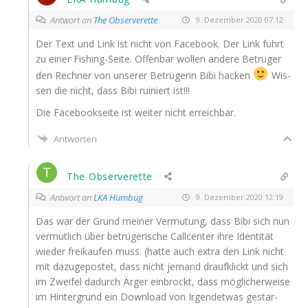
Antwort an
The Observerette
9. Dezember 2020 07:12
Der Text und Link ist nicht von Face­book. Der Link führt
zu einer Fishing-Sei­te. Offen­bar wol­len ande­re Betrü­ger
den Rech­ner von unse­rer Betrü­ge­rin Bibi hacken
Wis­
sen die nicht, dass Bibi rui­niert ist!!!
Die Face­book­sei­te ist wei­ter nicht erreichbar.
Antworten
The Observerette
Antwort an
LKA Humbug
9. Dezember 2020 12:19
Das war der Grund mei­ner Ver­mu­tung, dass Bibi sich nun
ver­mut­lich über betrü­ge­ri­sche Call­cen­ter ihre Iden­ti­tät
wie­der frei­kau­fen muss. (hat­te auch extra den Link nicht
mit dazu­ge­pos­tet, dass nicht jemand drauf­klickt und sich
im Zwei­fel dadurch Ärger ein­brockt, dass mög­li­cher­wei­se
im Hin­ter­grund ein Down­load von Irgend­et­was gestar­