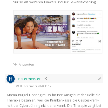
Nur so als wei­te­ren Hin­weis und zur Beweissicherung…
Antworten
Hatermeister
8. Dezember 2020 19:17
Mama Bur­gel Döh­ring muss für ihre Aus­ge­burt der Höl­le die
The­ra­pie bezah­len, weil die Kran­ken­kas­se die Geis­tes­krank­
heit der Cyber­döh­ring nicht aner­kennt. Die The­ra­pie zeigt bei