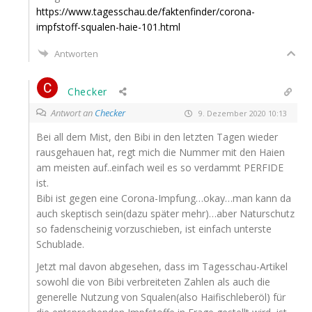
https://www.tagesschau.de/faktenfinder/corona-
impfstoff-squalen-haie-101.html
Antworten
Checker
Antwort an
Checker
9. Dezember 2020 10:13
Bei all dem Mist, den Bibi in den letz­ten Tagen wie­der
raus­ge­hau­en hat, regt mich die Num­mer mit den Hai­en
am meis­ten auf..einfach weil es so ver­dammt
PERFIDE
ist.
Bibi ist gegen eine Corona-Impfung…okay…man kann da
auch skep­tisch sein(dazu spä­ter mehr)…aber Natur­schutz
so faden­schei­nig vor­zu­schie­ben, ist ein­fach unters­te
Schublade.
Jetzt mal davon abge­se­hen, dass im Tages­schau-Arti­kel
sowohl die von Bibi ver­brei­te­ten Zah­len als auch die
gene­rel­le Nut­zung von Squalen(also Hai­fisch­le­ber­öl) für