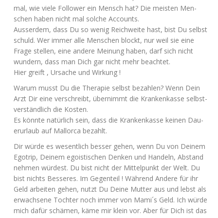
mal, wie vie­le Fol­lower ein Mensch hat? Die meis­ten Men­
schen haben nicht mal sol­che Accounts.
Aus­ser­dem, dass Du so wenig Reich­wei­te hast, bist Du selbst
schuld. Wer immer alle Men­schen blockt, nur weil sie eine
Fra­ge stel­len, eine ande­re Mei­nung haben, darf sich nicht
wun­dern, dass man Dich gar nicht mehr beachtet.
Hier greift , Ursa­che und Wirkung !
War­um musst Du die The­ra­pie selbst bezah­len? Wenn Dein
Arzt Dir eine ver­schreibt, über­nimmt die Kran­ken­kas­se selbst­
ver­ständ­lich die Kosten.
Es könn­te natür­lich sein, dass die Kran­ken­kas­se kei­nen Dau­
er­ur­laub auf Mal­lor­ca bezahlt.
Dir wür­de es wesent­lich bes­ser gehen, wenn Du von Dei­nem
Ego­trip, Dei­nem ego­is­ti­schen Den­ken und Han­deln, Abstand
neh­men wür­dest. Du bist nicht der Mit­tel­punkt der Welt. Du
bist nichts Bes­se­res. Im Gegen­teil ! Wäh­rend Ande­re für ihr
Geld arbei­ten gehen, nutzt Du Dei­ne Mut­ter aus und lebst als
erwach­se­ne Toch­ter noch immer von Mami´s Geld. Ich wür­de
mich dafür schä­men, käme mir klein vor. Aber für Dich ist das