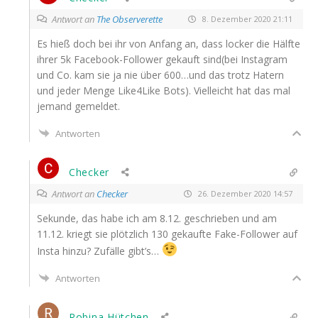
Antwort an
The Observerette
8. Dezember 2020 21:11
Es hieß doch bei ihr von Anfang an, dass locker die Hälf­te
ihrer 5k Face­book-Fol­lower gekauft sind(bei Insta­gram
und Co. kam sie ja nie über 600…und das trotz Hatern
und jeder Men­ge Like4Like Bots). Viel­leicht hat das mal
jemand gemeldet.
Antworten
Checker
Antwort an
Checker
26. Dezember 2020 14:57
Sekun­de, das habe ich am 8.12. geschrie­ben und am
11.12. kriegt sie plötz­lich 130 gekauf­te Fake-Fol­lower auf
Ins­ta hin­zu? Zufäl­le gibt’s…
Antworten
Robina Hütchen