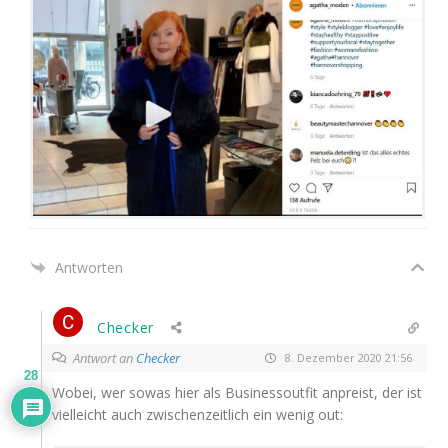
Antworten
Checker
Antwort an
Checker
8. Dezember 2020 21:56
28
Wobei, wer sowas hier als Busi­ness­out­fit anpreist, der ist
viel­leicht auch zwi­schen­zeit­lich ein wenig out: