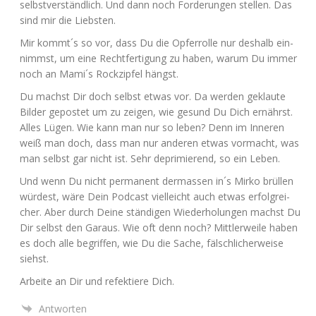
selbst­ver­ständ­lich. Und dann noch For­de­run­gen stel­len. Das
sind mir die Liebsten.
Mir kommt´s so vor, dass Du die Opfer­rol­le nur des­halb ein­
nimmst, um eine Recht­fer­ti­gung zu haben, war­um Du immer
noch an Mami´s Rock­zip­fel hängst.
Du machst Dir doch selbst etwas vor. Da wer­den geklau­te
Bil­der gepos­tet um zu zei­gen, wie gesund Du Dich ernährst.
Alles Lügen. Wie kann man nur so leben? Denn im Inne­ren
weiß man doch, dass man nur ande­ren etwas vor­macht, was
man selbst gar nicht ist. Sehr depri­mie­rend, so ein Leben.
Und wenn Du nicht per­ma­nent der­mas­sen in´s Mir­ko brül­len
wür­dest, wäre Dein Pod­cast viel­leicht auch etwas erfolg­rei­
cher. Aber durch Dei­ne stän­di­gen Wie­der­ho­lun­gen machst Du
Dir selbst den Gar­aus. Wie oft denn noch? Mitt­ler­wei­le haben
es doch alle begrif­fen, wie Du die Sache, fälsch­li­cher­wei­se
siehst.
Arbei­te an Dir und refek­tie­re Dich.
Antworten