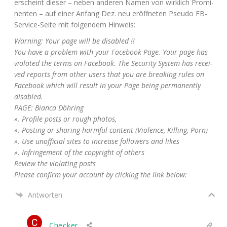
erscheint die­ser – neben ande­ren Namen von wirk­lich Pro­mi­
nen­ten – auf einer Anfang Dez. neu eröff­ne­ten Pseu­do FB-
Ser­vice-Sei­te mit fol­gen­dem Hinweis:
War­ning: Your page will be disabled !!
You have a pro­blem with your Face­book Page. Your page has
vio­la­ted the terms on Face­book. The Secu­ri­ty Sys­tem has recei­
ved reports from other users that you are brea­king rules on
Face­book which will result in your Page being per­ma­nent­ly
disabled.
PAGE
: Bian­ca Döhring
». Pro­fi­le posts or rough photos,
». Pos­ting or sha­ring harmful con­tent (Vio­lence, Kil­ling, Porn)
». Use unof­fi­ci­al sites to increase fol­lo­wers and likes
». Inf­rin­ge­ment of the copy­right of others
Review the vio­la­ting posts
Plea­se con­firm your account by cli­cking the link below:
Antworten
Checker