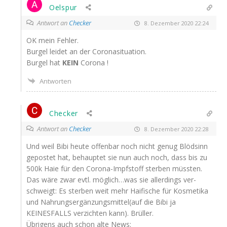
Oelspur
Antwort an
Checker
8. Dezember 2020 22:24
OK
mein Fehler.
Bur­gel lei­det an der Coronasituation.
Bur­gel hat
KEIN
Coro­na !
Antworten
Checker
Antwort an
Checker
8. Dezember 2020 22:28
Und weil Bibi heu­te offen­bar noch nicht genug Blöd­sinn
gepos­tet hat, behaup­tet sie nun auch noch, dass bis zu
500k Haie für den Coro­na-Impf­stoff ster­ben müss­ten.
Das wäre zwar evtl. möglich…was sie aller­dings ver­
schweigt: Es ster­ben weit mehr Hai­fi­sche für Kos­me­ti­ka
und Nahrungsergänzungsmittel(auf die Bibi ja
KEINESFALLS
ver­zich­ten kann). Brüller.
Übri­gens auch schon alte News: