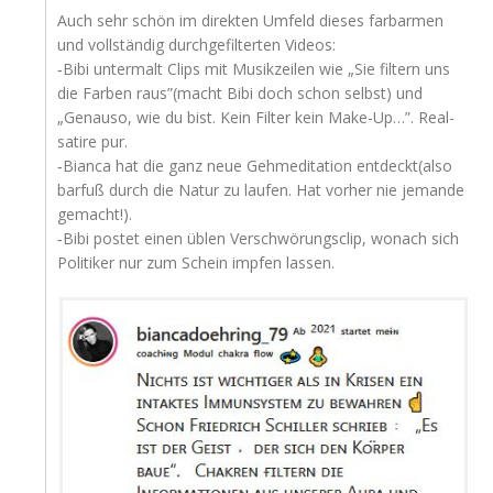
Auch sehr schön im direk­ten Umfeld die­ses farb­ar­men
und voll­stän­dig durch­ge­fil­ter­ten Videos:
‑Bibi unter­malt Clips mit Musik­zei­len wie „Sie fil­tern uns
die Far­ben raus”(macht Bibi doch schon selbst) und
„Genau­so, wie du bist. Kein Fil­ter kein Make-Up…”. Real­
sa­ti­re pur.
‑Bian­ca hat die ganz neue Geh­me­di­ta­ti­on entdeckt(also
bar­fuß durch die Natur zu lau­fen. Hat vor­her nie jeman­de
gemacht!).
‑Bibi pos­tet einen üblen Ver­schwö­rungs­clip, wonach sich
Poli­ti­ker nur zum Schein imp­fen lassen.