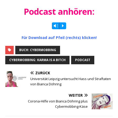
Podcast anhören:
Vm
P
Für Down­load auf Pfeil (rechts) klicken!
BUCH: CYBERMOBBING
CYBERMOBBING: KARMA IS A BITCH
PODCAST
ZURÜCK
Universität Leipzig untersucht Hass und Straftaten
von Bianca Döhring
WEITER
Corona-Hilfe von Bianca Döhring plus
Cybermobbing-Käse