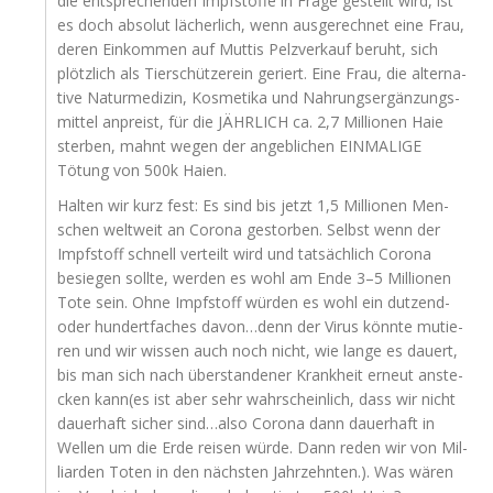
die ent­spre­chen­den Impf­stof­fe in Fra­ge gestellt wird, ist
es doch abso­lut lächer­lich, wenn aus­ge­rech­net eine Frau,
deren Ein­kom­men auf Mut­tis Pelz­ver­kauf beruht, sich
plötz­lich als Tier­schüt­zer­ein geriert. Eine Frau, die alter­na­
ti­ve Natur­me­di­zin, Kos­me­ti­ka und Nah­rungs­er­gän­zungs­
mit­tel anpreist, für die
JÄHRLICH
ca. 2,7 Mil­lio­nen Haie
ster­ben, mahnt wegen der angeb­li­chen
EINMALIGE
Tötung von 500k Haien.
Hal­ten wir kurz fest: Es sind bis jetzt 1,5 Mil­lio­nen Men­
schen welt­weit an Coro­na gestor­ben. Selbst wenn der
Impf­stoff schnell ver­teilt wird und tat­säch­lich Coro­na
besie­gen soll­te, wer­den es wohl am Ende 3–5 Mil­lio­nen
Tote sein. Ohne Impf­stoff wür­den es wohl ein dut­zend-
oder hun­dert­fa­ches davon…denn der Virus könn­te mutie­
ren und wir wis­sen auch noch nicht, wie lan­ge es dau­ert,
bis man sich nach über­stan­de­ner Krank­heit erneut anste­
cken kann(es ist aber sehr wahr­schein­lich, dass wir nicht
dau­er­haft sicher sind…also Coro­na dann dau­er­haft in
Wel­len um die Erde rei­sen wür­de. Dann reden wir von Mil­
li­ar­den Toten in den nächs­ten Jahr­zehn­ten.). Was wären