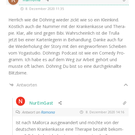
8. Dezember 2020 11:35
Herr­lich wie die Döh­ring wie­der zickt wie so ein Klein­kind.
Köst­lich auch die Num­mer mit der Kran­ken­kas­se und The­ra­
pie. Klar, alle sind gegen Bibi. Wahr­schein­lich ist die Trul­la
jetzt bei einer Kar­ten­le­ge­rin in Behand­lung. Dan­ke auch für
die Wie­der­ho­lung der Sto­ry mit den ein­ge­wor­fe­nen Schei­ben
vom Yoga­stu­dio. Döh­rings Pod­cast ist wie ein Come­dy Pro­
gramm. Ich habe es auf dem Weg zur Arbeit gehört und
muss­te oft lachen. Döh­ring Du bist so eine durch­ge­knall­te
Blitzbirne.
Antworten
NurEinGast
Antwort an
Ramona
8. Dezember 2020 14:16
Ist nach Mal­lor­ca aus­ge­wan­dert und möch­te von der
deut­schen Kran­ken­kas­se eine The­ra­pie bezahlt bekom­