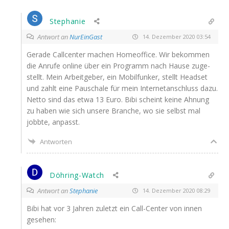
Stephanie
Antwort an
NurEinGast
14. Dezember 2020 03:54
Gera­de Call­cen­ter machen Home­of­fice. Wir bekom­men
die Anru­fe online über ein Pro­gramm nach Hau­se zuge­
stellt. Mein Arbeit­ge­ber, ein Mobil­fun­ker, stellt Head­set
und zahlt eine Pau­scha­le für mein Inter­net­an­schluss dazu.
Net­to sind das etwa 13 Euro. Bibi scheint kei­ne Ahnung
zu haben wie sich unse­re Bran­che, wo sie selbst mal
jobb­te, anpasst.
Antworten
Döhring-Watch
Antwort an
Stephanie
14. Dezember 2020 08:29
Bibi hat vor 3 Jah­ren zuletzt ein Call-Cen­ter von innen
gesehen: