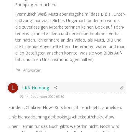
Shop­ping zu machen…
(Ver­mut­lich weiß Mut­ti aber ins­ge­heim, dass BiBis „Unter­
stüt­zung” nur zusätz­li­ches Unge­mach bedeu­ten wür­de,
die zuver­läs­si­gen Mit­ar­bei­te­rin­nen kei­nen Bock auf Töch­
ter­leins spin­ner­te Ideen und deren über­heb­li­ches Ver­hal­
ten hät­ten. Ich erin­ne­re an das Video, als Mut­ti, BiB und
die fil­men­de Ange­stell­te beim Lie­fe­ran­ten waren und man
allen Betei­lig­ten anse­hen konn­te, was sie von BiBis Auf­
tritt und ihren Unsinns­mo­no­lo­gen halten).
Antworten
LKA Humbug
14. Dezember 2020 03:30
Für den „Chak­ren-Flow” Kurs könnt ihr euch jetzt anmelden:
Link: biancadoehring.de/bookings-checkout/chakra-flow
Einen Ter­min für das Buch gibts wei­ter­hin nicht. Noch wird