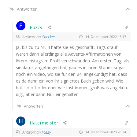
Antworten
Fozzy
Antwort an
Checker
14. Dezember 2020 15:17
Ja, bis zu zu Nr. 4 hat­te sie es geschafft, Tags drauf
waren dann aller­dings alle Advents-Affir­ma­tio­nen von
ihrem Insta­gram Pro­fil ver­schwun­den. Am ers­ten Tag, als
sie damit ange­fan­gen hat, gab es in ihren Sto­ries sogar
noch ein Video, wo sie für den 24. ange­kün­digt hat, dass
es da dann ein von ihr signier­tes Buch geben wird. Wie
halt so oft oder eher wie fast immer, groß was ange­kün­
digt, aber dann Null eingehalten.
Antworten
Hatermeister
Antwort an
Fozzy
14. Dezember 2020 20:24