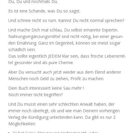
Du, Du und noch­mals Du.
Es ist eine Schan­de, was Du so sagst.
Und schreie nicht so rum. Kannst Du nicht nor­mal sprechen?
Und mache Dich mal schlau, Du selbst ernann­te Exper­tin.
Nah­rungs­er­gän­zungs­mit­tel sind nicht nötig, bei einer gesun­
den Ernäh­rung. Ganz im Gegen­teil, kön­nen sie meist sogar
schäd­lich sein.
Das soll­te eigent­lich
JEDEM
klar sein, dass fri­sche Lebens­mit­
tel gesün­der sind als pure Chemie.
Aber Du ver­sucht auch jetzt wie­der aus dem Elend ande­rer
Men­schen noch Geld zu zie­hen, Pro­fit zu machen.
Dein Buch inter­es­siert kei­ne Sau mehr !
Noch immer nicht begriffen?
Und Du musst einen sehr schlech­ten Anwalt haben, der
immer noch über­legt, ob und wie man Dei­nem vor­he­ri­gen
Ver­lag die Kün­di­gung unter­bin­den kann. Da gibt es nur 2
Möglichkeiten: