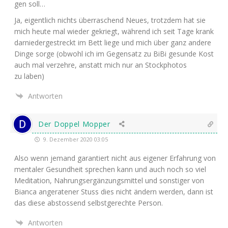
gen soll…
Ja, eigent­lich nichts über­ra­schend Neu­es, trotz­dem hat sie
mich heu­te mal wie­der gekriegt, wäh­rend ich seit Tage krank
dar­nie­der­ge­streckt im Bett lie­ge und mich über ganz ande­re
Din­ge sor­ge (obwohl ich im Gegen­satz zu BiBi gesun­de Kost
auch mal ver­zeh­re, anstatt mich nur an Stock­pho­tos
zu laben)
Antworten
Der Doppel Mopper
9. Dezember 2020 03:05
Also wenn jemand garan­tiert nicht aus eige­ner Erfah­rung von
men­ta­ler Gesund­heit spre­chen kann und auch noch so viel
Medi­ta­ti­on, Nah­rungs­er­gän­zungs­mit­tel und sons­ti­ger von
Bian­ca ange­ra­te­ner Stuss dies nicht ändern wer­den, dann ist
das die­se abstos­send selbst­ge­rech­te Person.
Antworten