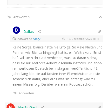
Antworten
Dallas
Antwort an
Fozzy
12. Dezember 2020 18:15
Kei­ne Sor­ge. Bian­ca hat­te nie Erfol­ge. So vie­le Plei­ten und
Pan­nen wie Bian­ca hin­ge­legt hat ist ein Welt­re­kord. Ernst­
haft will sie nicht Geld ver­die­nen, was Du dar­an siehst,
dass sie nur Mal­lor­ca-Arbeits­lo­sen­ur­laubs­fo­tos und ande­
ren wert­lo­sen Quatsch bei Insta­gram ver­öf­fent­licht. 42
Jah­re lang lebt sie auf Kos­ten ihrer Eltern/Mutter und sie
schämt sich dafür, aber alles was sie anfängt wird zu
einem Miss­erfolg. Dar­über wäre ein Pod­cast schön.
Antworten
NurEinGast