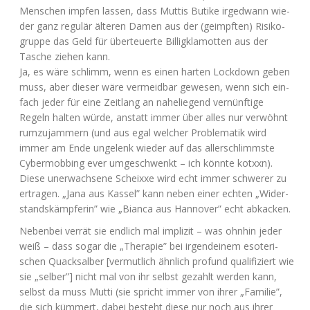
Men­schen imp­fen las­sen, dass Mut­tis Buti­ke irged­wann wie­
der ganz regu­lär älte­ren Damen aus der (geimpf­ten) Risi­ko­
grup­pe das Geld für über­teu­er­te Bil­lig­kla­mot­ten aus der
Tasche zie­hen kann.
Ja, es wäre schlimm, wenn es einen har­ten Lock­down geben
muss, aber die­ser wäre ver­meid­bar gewe­sen, wenn sich ein­
fach jeder für eine Zeit­lang an nahe­lie­gend ver­nünf­ti­ge
Regeln hal­ten wür­de, anstatt immer über alles nur ver­wöhnt
rum­zu­jam­mern (und aus egal wel­cher Pro­ble­ma­tik wird
immer am Ende unge­lenk wie­der auf das aller­schlimms­te
Cyber­mob­bing ever umge­schwenkt – ich könn­te kotxxn).
Die­se uner­wach­se­ne Scheix­xe wird echt immer schwe­rer zu
ertra­gen. „Jana aus Kas­sel” kann neben einer ech­ten „Wider­
stands­kämp­fe­rin” wie „Bian­ca aus Han­no­ver” echt abkacken.
Neben­bei ver­rät sie end­lich mal impli­zit – was ohn­hin jeder
weiß – dass sogar die „The­ra­pie” bei irgend­ei­nem eso­te­ri­
schen Quack­sal­ber [ver­mut­lich ähn­lich pro­fund qua­li­fi­ziert wie
sie „sel­ber”] nicht mal von ihr selbst gezahlt wer­den kann,
selbst da muss Mut­ti (sie spricht immer von ihrer „Fami­lie”,
die sich küm­mert, dabei besteht die­se nur noch aus ihrer