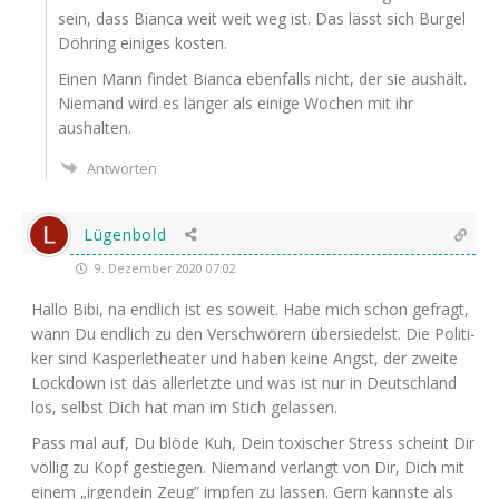
sein, dass Bian­ca weit weit weg ist. Das lässt sich Bur­gel
Döh­ring eini­ges kosten.
Einen Mann fin­det Bian­ca eben­falls nicht, der sie aus­hält.
Nie­mand wird es län­ger als eini­ge Wochen mit ihr
aushalten.
Antworten
Lügenbold
9. Dezember 2020 07:02
Hal­lo Bibi, na end­lich ist es soweit. Habe mich schon gefragt,
wann Du end­lich zu den Ver­schwö­rern über­sie­delst. Die Poli­ti­
ker sind Kas­per­le­thea­ter und haben kei­ne Angst, der zwei­te
Lock­down ist das aller­letz­te und was ist nur in Deutsch­land
los, selbst Dich hat man im Stich gelassen.
Pass mal auf, Du blö­de Kuh, Dein toxi­scher Stress scheint Dir
völ­lig zu Kopf gestie­gen. Nie­mand ver­langt von Dir, Dich mit
einem „irgend­ein Zeug” imp­fen zu las­sen. Gern kanns­te als