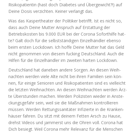
Risi­ko­pa­ti­en­tin (hast doch Dia­be­tes und Über­ge­wicht?!) auf
Dei­ne Dosis ver­zich­ten. Kei­ner ver­langt das.
Was das Kas­per­thea­ter der Poli­ti­ker betrifft. Ist es nicht so,
dass auch Dei­ne Mut­ter Anspruch auf Erstat­tung der
Betriebs­kos­ten bis 9.000
EUR
bei der Coro­na Sofort­hil­fe hat­
te? Galt doch für die selbst­stän­di­gen Ein­zel­händ­ler eben­so
beim ers­ten Lock­down. Ich hof­fe Dei­ne Mut­ter hat das Geld
nicht genom­men von die­sem fuck­ing Deutsch­land. Auch die
Hil­fen für die Ein­zel­händ­ler im zwei­ten har­ten Lockdown.
Deutsch­land hat dane­ben ande­re Sor­gen. An die­sen Weih­
nach­ten wer­den vie­le Alte nicht bei ihren Fami­li­en sein kön­
nen, für eini­ge Senio­ren und Risi­ko­pa­ti­en­ten sind es viel­leicht
die letz­ten Weih­nach­ten. An die­sen Weih­nach­ten wer­den Ärz­
te Über­stun­den machen. Wer­den Poli­zis­ten wie­der in Anste­
ckungs­ge­fahr sein, weil sie die Maß­nah­men kon­trol­lie­ren
müs­sen. Wer­den Ret­tungs­sa­ni­tä­ter Infi­zier­te in die Kran­ken­
häu­ser fah­ren. Du sitzt mit dei­nem Fet­ten Arsch zu Hau­se,
drehst Vide­os und jam­merst uns die Ohren voll. Coro­na hat
Dich besiegt. Weil Coro­na mehr Rele­vanz für die Men­schen