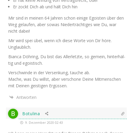
Er hat kei­ne Ahnung von Ver­trags­recht, oder
Er zockt Dich ab und hält Dich hin
Mir sind in mei­nen 64 Jah­ren schon eini­ge Ego­is­ten über den
Weg gelau­fen, aber sowas Nie­der­träch­ti­ges wie Du, war
nicht dabei!
Mir wird spei übel, wenn ich die­se Wor­te von Dir höre.
Unglaublich.
Bian­ca Döh­ring, Du bist das Aller­letz­te, so gemein, hin­ter­häl­
tig und egoistisch.
Ver­schwin­de in der Ver­sen­kung, tau­che ab.
Mache, was Du willst, aber ver­scho­ne Dei­ne Mit­men­schen
mit Dei­nen geis­ti­gen Ergüssen.
Antworten
Botulina
9. Dezember 2020 02:43