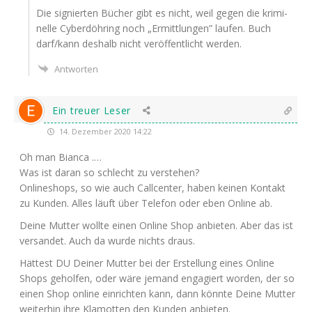
Die signier­ten Bücher gibt es nicht, weil gegen die kri­mi­
nel­le Cyber­döh­ring noch „Ermitt­lun­gen” lau­fen. Buch
darf/kann des­halb nicht ver­öf­fent­licht werden.
Antworten
Ein treuer Leser
14. Dezember 2020 14:22
Oh man Bianca .…
Was ist dar­an so schlecht zu verstehen?
Online­shops, so wie auch Call­cen­ter, haben kei­nen Kon­takt
zu Kun­den. Alles läuft über Tele­fon oder eben Online ab.
Dei­ne Mut­ter woll­te einen Online Shop anbie­ten. Aber das ist
ver­san­det. Auch da wur­de nichts draus.
Hät­test
DU
Dei­ner Mut­ter bei der Erstel­lung eines Online
Shops gehol­fen, oder wäre jemand enga­giert wor­den, der so
einen Shop online ein­rich­ten kann, dann könn­te Dei­ne Mut­ter
wei­ter­hin ihre Kla­mot­ten den Kun­den anbieten.