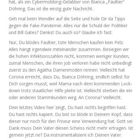
hat, als ein Cyber­mob­bing-Gel­ab­ber von Bian­ca „Faul­tier”
Döh­ring. Das ist die ein­zig gute Nachricht.
Geh mal beim Wend­ler auf die Sei­te und hole Dir da Tipps
gegen die Fake-Pan­de­mie. Alles nur die Schuld der Poli­ti­ker
und Bill Gates? Denkst Du auch so? Glau­be ich fast.
Nur, Du blö­des Faul­tier, tote Men­schen kau­fen kein Pelz.
Alles hängt irgend­wie mit­ein­an­der zusam­men. Besie­gen wir
die hohen Infek­ti­ons­zah­len nicht, kom­men weni­ger Kun­den,
zumal Men­schen, die ihren Job ver­lo­ren habe nicht unbe­dingt
zuerst zu den Aga­tha Damen­mo­den ren­nen. Viel­leicht hat
Coro­na erreicht, dass Du, Bian­ca Döh­ring, end­lich selbst für
Dich sor­gen musst, weil Mama nach dem kom­men­den Lock­
down trotz staat­li­cher Hil­fe plei­te ist. Viel­leicht ster­ben die ein
oder ande­ren Stamm­kun­den weg. An Coro­na? Vielleicht.
Dein letz­tes Video hier zeigt, Du hast nichts begrif­fen hast.
Du hast nichts kapiert. Du bist so blö­de in Dei­nem Kopf, dass
die­ser nur noch für den Fri­seur eine Ver­wen­dung hat. Gott sei
Dank muss Dein Vater die­sen Scheiss nicht mehr ertra­gen. Ist
gemein jetzt ne? Da instru­men­ta­li­sie­re ich Dei­nen Vater.