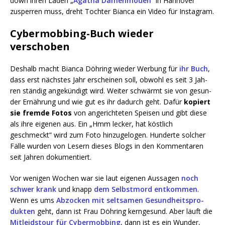
down ihren Laden „
Aga­tha Damen­mo­den
” in Han­no­ver
zusper­ren muss, dreht Toch­ter Bian­ca ein Video für Instagram.
Cybermobbing-Buch wieder
verschoben
Des­halb macht Bian­ca Döh­ring wie­der Wer­bung für
ihr Buch
,
dass erst nächs­tes Jahr erschei­nen soll, obwohl es seit 3 Jah­
ren stän­dig ange­kün­digt wird. Wei­ter schwärmt sie von gesun­
der Ernäh­rung und wie gut es ihr dadurch geht. Dafür
kopiert
sie frem­de Fotos
von ange­rich­te­ten Spei­sen und gibt die­se
als ihre eige­nen aus. Ein „Hmm lecker, hat köst­lich
geschmeckt” wird zum Foto hin­zu­ge­lo­gen. Hun­der­te sol­cher
Fäl­le wur­den von Lesern die­ses Blogs in den Kom­men­ta­ren
seit Jah­ren dokumentiert.
Vor weni­gen Wochen war sie laut eige­nen Aus­sa­gen
noch
schwer krank
und knapp
dem Selbst­mord ent­kom­men
.
Wenn es ums
Abzo­cken mit selt­sa­men Gesund­heits­pro­
duk­ten
geht, dann ist Frau Döh­ring kern­ge­sund. Aber läuft die
Mit­leids­tour für Cyber­mob­bing
, dann ist es ein Wun­der,