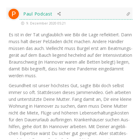
Paul Podcast
9. Dezember 2020 05:21
Es ist in der Tat unglaub­lich wie Bibi die Lage reflek­tiert. Dann
muss halt die­ser Pelz­la­den dicht machen. Ande­re Händ­ler
müs­sen das auch. Viel­leicht muss Bur­gel erst am Beatmungs­
ge­rät auf dem Bauch lie­gend hechelnd auf der Inten­siv­sta­ti­on
Braun­schweig (in Han­no­ver waren alle Bet­ten belegt) lie­gen,
damit Bibi begreift, dass hier eine Pan­de­mie ein­ge­dämmt
wer­den muss.
Gesund­heit ist unser höchs­tes Gut, sag­te Bibi doch selbst
immer so oft. Statt­des­sen die­ses Jam­mer­vi­deo. Geh arbei­ten
und unter­stütz­te Dei­ne Mut­ter. Fang damit an, Dir eine klei­ne
Woh­nung in Han­no­ver zu suchen, dann muss Dei­ne Mut­ter
nicht die Mie­te, Flü­ge und höhe­ren Lebens­er­hal­tungs­kos­ten
für den Dau­er­ur­laub auf­brin­gen. Kran­ken­häu­ser suchen Aus­
hil­fen, gehe dort 8n Han­no­ver arbei­ten. Mit Dei­ner angeb­li­
chen Exper­ti­se wärst Du sicher gut geeig­net. Aber statt­des­