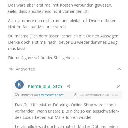
Das wäre aber erst mal mit Kos­ten ver­bun­den gewe­sen.
Geld, dass anschei­nend nicht vor­han­den ist.
Also jam­me­re nun nicht rum und blei­be mit Dei­nem dicken
Hin­tern faul auf Mal­lor­ca sitzen.
Du machst Dich der­mas­sen lächer­lich mit Dei­nen Aus­sa­gen.
Den­ke doch erst mal nach, bevor Du wie­der dum­mes Zeug
raus lässt.
Dir muß ganz schön der Stift gehen .…
Antworten
Karma_is_a_bitch
Antwort an
Ein treuer Leser
14. Dezember 2020 16:10
Das Geld für Mut­ter Döh­rings Online Shop wäre schon
vor­han­den, wenn unse­re BiBi nicht so ein aus­schwei­fen­
des Luxus-Leben auf Mal­le füh­ren würde!
Letzt­end­lich wird doch ver­mut­lich Mut­ter Döh­ring jeden