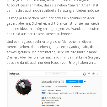
Account gese­hen habe, dass sie neben Chak­ren Arbeit jetzt
dem­nächst auch noch spi­ri­tu­el­le Bera­tung anbie­ten möchte.
Es mag ja Men­schen mit einer gewis­sen spi­ri­tu­el­len Ader
geben, aber mit Sicher­heit nicht Bian­ca. Ist für sie mal wie­der
nur eine Idee, mit mög­lichst gerin­gem Auf­wand, den Leu­ten
das Geld aus der Tasche zie­hen zu können.
Und es mag auch sehr erfolg­rei­che Men­schen in die­sem
Bereich geben, da es eben genug Leicht­gläu­bi­ge gibt, die an
sowas glau­ben und her­ein­fal­len, sehr oft alte und ein­sa­me
Damen. Aber bei Bian­ca mache ich mir da mal kei­ne Sor­gen,
dass sie damit auch nur den Hauch von Erfolg haben wird.