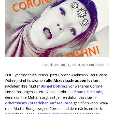
Aktua­li­siert am 21. Janu­ar 2021 um 08:26 Uhr
Erst Cyber­mob­bing-Irr­sinn, jetzt Coro­na-Wahn­sinn! Bei Bian­ca
Döh­ring sind inzwi­schen
alle Abzock­schrau­ben locker
,
nach­dem ihre Mut­ter
Bur­gel Döh­ring
vor wei­te­ren Coro­na-
Ein­schrän­kun­gen zit­tert. Bian­ca droht das
finan­zi­el­le Ende
,
denn nur ihre Mut­ter sorgt seit Jah­ren dafür, dass sie ihr
arbeits­lo­ses Lot­ter­le­ben auf Mal­lor­ca
genie­ßen kann. Wäh­
rend Mut­ter Bur­gel wegen Coro­na und dem nächs­ten Lock­