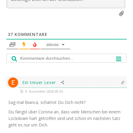
37
KOMMENTARE
älteste
Ein treuer Leser
9. Dezember 2020 00:35
Sag mal Bian­ca, schämst Du Dich nicht?
Du fängst über Coro­na an, dass vie­le Men­schen bei einem
Lock­down hart getrof­fen sind und schon im nächs­ten Satz
geht es nur um Dich.