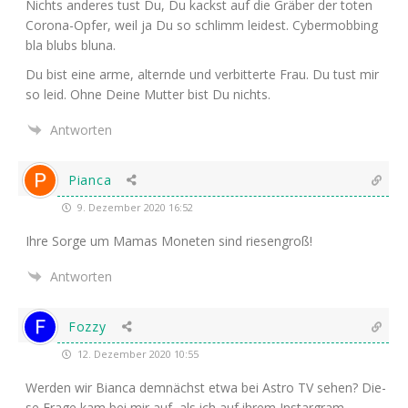
Nichts ande­res tust Du, Du kackst auf die Grä­ber der toten
Coro­na-Opfer, weil ja Du so schlimm lei­dest. Cyber­mob­bing
bla blubs bluna.
Du bist eine arme, altern­de und ver­bit­ter­te Frau. Du tust mir
so leid. Ohne Dei­ne Mut­ter bist Du nichts.
Antworten
Pianca
9. Dezember 2020 16:52
Ihre Sor­ge um Mamas Mone­ten sind riesengroß!
Antworten
Fozzy
12. Dezember 2020 10:55
Wer­den wir Bian­ca dem­nächst etwa bei Astro
TV
sehen? Die­
se Fra­ge kam bei mir auf, als ich auf ihrem Instar­gram