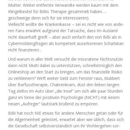
Mut­ter. Wei­ter ent­fern­te Ver­wand­te wer­den kaum mit dem
Klin­gel­beu­tel für BiBis The­ra­pie gesam­melt haben…-
geschwei­ge denn sich für sie interessieren).
Viel­leicht woll­te die Kran­ken­kas­se – sei es nicht wie von ande­
ren Fans erwähnt auf­grund der Tat­sa­che, dass im Aus­land
nicht dau­er­haft greift – aber auch ein­fach den von BiBi als in
Cyber­mob­bing­fra­gen als kom­pe­tent aus­er­ko­re­nen Schar­la­tan
nicht finanzieren…
Und war­um in aller Welt ver­sucht die miss­ra­te­ne Nichts­nutz­in
dann nicht Mut­ti dabei zu unter­stüt­zen, schnellst­mög­lich den
Online­shop an den Start zu brin­gen, um das finan­zi­el­le Risi­ko
zu ver­klei­nern? Wirft wei­ter Geld zum Fens­ter raus, blub­bert
über Bar­fuss­the­ra­pie, Chak­ren­kram, düst den lie­ben lan­gen
Tag ziel­los im Auto über „die Insel” um sich alle paar Stun­den
ganz im Sin­ne der posi­ti­ven Psy­cho­lo­gie (
NICHT
) mit einem
neu­en „Auf­re­ger” laut­stark brül­lend zu empören.
BiBi hat noch
NIE
etwas für ande­re Men­schen getan oder für
die All­ge­mein­heit geleis­tet, erwar­tet aber wie üblich, dass sich
die Gesell­schaft selbst­ver­ständ­lich um ihr Wohl­erge­hen sor­