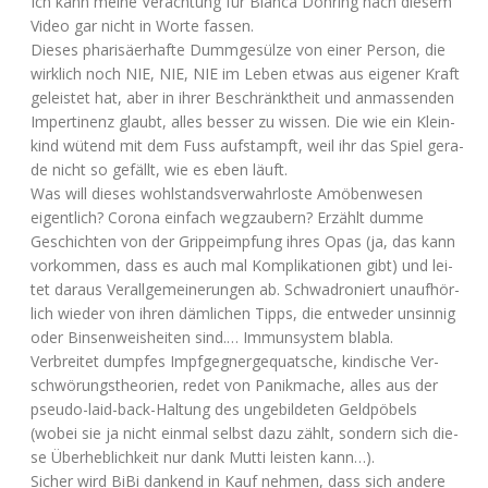
Ich kann mei­ne Ver­ach­tung für Bian­ca Döh­ring nach die­sem
Video gar nicht in Wor­te fassen.
Die­ses pha­ri­sä­er­haf­te Dumm­ge­sül­ze von einer Per­son, die
wirk­lich noch
NIE
,
NIE
,
NIE
im Leben etwas aus eige­ner Kraft
geleis­tet hat, aber in ihrer Beschränkt­heit und anmas­sen­den
Imper­ti­nenz glaubt, alles bes­ser zu wis­sen. Die wie ein Klein­
kind wütend mit dem Fuss auf­stampft, weil ihr das Spiel gera­
de nicht so gefällt, wie es eben läuft.
Was will die­ses wohl­stands­ver­wahr­los­te Amö­ben­we­sen
eigent­lich? Coro­na ein­fach weg­zau­bern? Erzählt dum­me
Geschich­ten von der Grip­pe­imp­fung ihres Opas (ja, das kann
vor­kom­men, dass es auch mal Kom­pli­ka­tio­nen gibt) und lei­
tet dar­aus Ver­all­ge­mei­ne­run­gen ab. Schwa­dro­niert unauf­hör­
lich wie­der von ihren däm­li­chen Tipps, die ent­we­der unsin­nig
oder Bin­sen­weis­hei­ten sind.… Immun­sys­tem blabla.
Ver­brei­tet dump­fes Impf­geg­ner­ge­quat­sche, kin­di­sche Ver­
schwö­rungs­theo­rien, redet von Panik­ma­che, alles aus der
pseu­do-laid-back-Hal­tung des unge­bil­de­ten Geld­pö­bels
(wobei sie ja nicht ein­mal selbst dazu zählt, son­dern sich die­
se Über­heb­lich­keit nur dank Mut­ti leis­ten kann…).
Sicher wird BiBi dan­kend in Kauf neh­men, dass sich ande­re