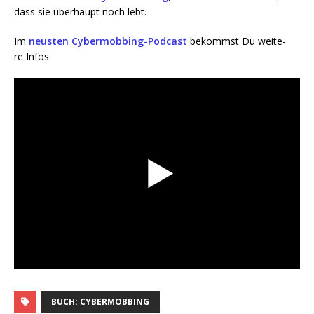
dass sie über­haupt noch lebt.
Im
neus­ten Cyber­mob­bing-Pod­cast
bekommst Du wei­te­
re Infos.
BUCH: CYBERMOBBING