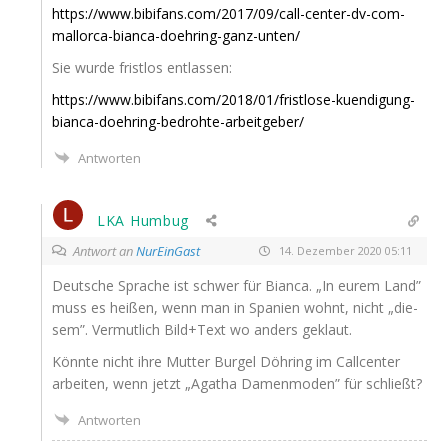
https://www.bibifans.com/2017/09/call-center-dv-com-
mallorca-bianca-doehring-ganz-unten/
Sie wur­de frist­los entlassen:
https://www.bibifans.com/2018/01/fristlose-kuendigung-
bianca-doehring-bedrohte-arbeitgeber/
Antworten
LKA Humbug
Antwort an
NurEinGast
14. Dezember 2020 05:11
Deut­sche Spra­che ist schwer für Bian­ca. „In eurem Land”
muss es hei­ßen, wenn man in Spa­ni­en wohnt, nicht „die­
sem”. Ver­mut­lich Bild+Text wo anders geklaut.
Könn­te nicht ihre Mut­ter Bur­gel Döh­ring im Call­cen­ter
arbei­ten, wenn jetzt „Aga­tha Damen­mo­den” für schließt?
Antworten