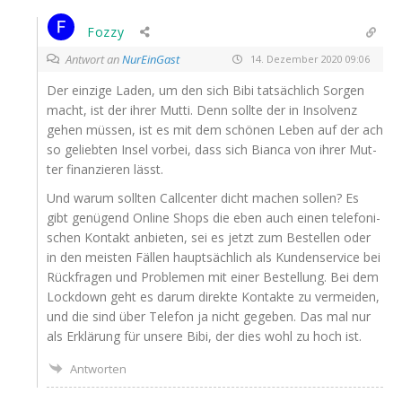
Fozzy
Antwort an
NurEinGast
14. Dezember 2020 09:06
Der ein­zi­ge Laden, um den sich Bibi tat­säch­lich Sor­gen
macht, ist der ihrer Mut­ti. Denn soll­te der in Insol­venz
gehen müs­sen, ist es mit dem schö­nen Leben auf der ach
so gelieb­ten Insel vor­bei, dass sich Bian­ca von ihrer Mut­
ter finan­zie­ren lässt.
Und war­um soll­ten Call­cen­ter dicht machen sol­len? Es
gibt genü­gend Online Shops die eben auch einen tele­fo­ni­
schen Kon­takt anbie­ten, sei es jetzt zum Bestel­len oder
in den meis­ten Fäl­len haupt­säch­lich als Kun­den­ser­vice bei
Rück­fra­gen und Pro­ble­men mit einer Bestel­lung. Bei dem
Lock­down geht es dar­um direk­te Kon­tak­te zu ver­mei­den,
und die sind über Tele­fon ja nicht gege­ben. Das mal nur
als Erklä­rung für unse­re Bibi, der dies wohl zu hoch ist.
Antworten