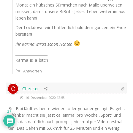
Monat ein hüb­sches Sümm­chen nach Mal­le über­wei­sen
müs­sen, damit unse­re BiBi ihr Jet­set-Leben wei­ter­hin aus­
le­ben kann!
Der Lock­down wird hof­fent­lich bald dem gan­zen ein Ende
bereiten!
Ihr Kar­ma wird’s schon rich­ten
__________________
Karma_is_a_bitch
Antworten
Checker
16. Dezember 2020 12:53
Bei Bibi läuft es heu­te wieder…oder genau­er gesagt: Es geht.
37
Offen­bar macht sie jetzt ca. ein­mal pro Woche „Sport“ und
muss das natür­lich auch prompt jedes­mal per Video fest­hal­
ten. Das Gehen mit 5,6km/h für 25 Minu­ten und ein wenig