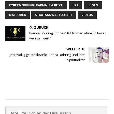
CYBERMOBBING: KARMA IS A BITCH
LKA
LÜGEN
MALLORCA
STAATSANWALTSCHAFT
VIDEOS
ZURÜCK
Bianca Döhring Podcast #8: Ist man ohne Follower
weniger wert?
WEITER
Jetzt völlig geisteskrank: Bianca Döhring und ihre
Spiritualität