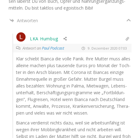
sen laberst Du von Buch, Opfer und Nah­rungs­er­gän­zungs­
mit­teln. Du bist takt­los und ego­is­tisch Bibi!
Antworten
LKA Humbug
Antwort an
Paul Podcast
9. Dezember 2020 07:03
Klar schiebt Bian­ca die vol­le Panik. Ihre Mut­ter muss alles
allei­ne machen plus tau­sen­de Euros pro Monat der Toch­
ter in den Arsch bla­sen. Mit Coro­na ist Bian­cas ein­zi­ge
Ein­nah­me­quel­le in gro­ßer Gefahr. Mut­ter Bur­gel muss
alles bezah­len: Woh­nung in Pal­ma, Miet­wa­gen, Lebens­
un­ter­halt, Ber­schäf­ti­gungs­pro­gram­me wie „Fort­bil­dun­
gen”, Flug­rei­sen, Hotel wenn Bian­ca nach Deutsch­land
kommt, Anwäl­te, Pro­zes­se, Kran­ken­ver­si­che­rung, The­ra­
pien und vie­les was wir nicht wissen.
Bian­ca ver­dienst nichts dazu, weil sie arbeits­un­fä­hig ist
wegen ihrer Mob­bing­krank­heit und nicht arbei­ten will.
Selbst im Laden der Mut­ter hilft sie nicht. Bur­gel wird froh