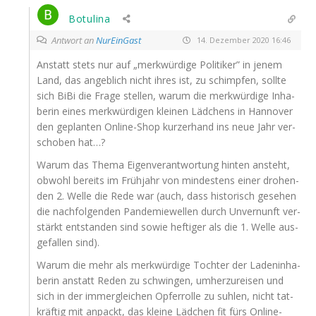
Botulina
Antwort an
NurEinGast
14. Dezember 2020 16:46
Anstatt stets nur auf „merk­wür­di­ge Poli­ti­ker” in jenem
Land, das angeb­lich nicht ihres ist, zu schimp­fen, soll­te
sich BiBi die Fra­ge stel­len, war­um die merk­wür­di­ge Inha­
be­rin eines merk­wür­di­gen klei­nen Läd­chens in Han­no­ver
den geplan­ten Online-Shop kur­zer­hand ins neue Jahr ver­
scho­ben hat…?
War­um das The­ma Eigen­ver­ant­wor­tung hin­ten ansteht,
obwohl bereits im Früh­jahr von min­des­tens einer dro­hen­
den 2. Wel­le die Rede war (auch, dass his­to­risch gese­hen
die nach­fol­gen­den Pan­de­mie­wel­len durch Unver­nunft ver­
stärkt ent­stan­den sind sowie hef­ti­ger als die 1. Wel­le aus­
ge­fal­len sind).
War­um die mehr als merk­wür­di­ge Toch­ter der Laden­in­ha­
be­rin anstatt Reden zu schwin­gen, umher­zu­rei­sen und
sich in der immer­glei­chen Opfer­rol­le zu suh­len, nicht tat­
kräf­tig mit anpackt, das klei­ne Läd­chen fit fürs Online-