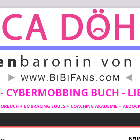
 CYBERMOBBING BUCH - LIE
ÖRBUCH + EMBRACING SOULS + COACHING AKADEMIE + ABZOCKE
NEU