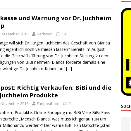
kasse und Warnung vor Dr. Juchheim
op
. Dezember 2016
Karlsson
18
an­ge will sich Dr. Jür­gen Juch­heim das Geschäft von Bian­ca
ing eigent­lich noch ver­mie­sen las­sen? Bereits im August
te die Geschäfts­füh­rung von Dr. Juch­heim Stel­lung zu den
­di­gun­gen von BiBi neh­men. Bian­ca for­der­te damals eine
e­wich­ti­ge Dr. Juch­heim-Kun­­din auf
[…]
post: Richtig Verkaufen: BiBi und die
 Juchheim Produkte
. November 2016
Fanpostbote
0
SUC
uch­heim Pro­duk­te: Online-Shop­ping mit BiBi Vie­le BiBi-Fans
en zurecht: „Mensch Bian­ca, was muss ich genau
um
TUN
r Mil­lio­när zu wer­den?“ Der wah­re BiBi-Fan klatsch­te „stan­