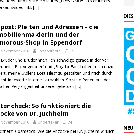
va­tions“ und brüll­te ein lau­tes „
!!!“ als er ihr ers­
BRAVISIMO
r­kaufs­vi­deo inkl.
[…]
DIE
post: Pleiten und Adressen – die
obilienmaklerin und der
morous-Shop in Eppendorf
. November 2016
Fanpostbote
15
 Brü­der und Brü­de­rin­nen, ich schwel­ge gera­de in der Ver­
en­heit. „Bio-Vege­­ta­ri­er“ und „Bog­d­an­Fan“ haben mich dazu
riert, mei­ne „Adler’s Lost Files“ zu gestal­ten und mich durch
cht-inde­­xier­­te Inter­net zu wüh­len. So vie­le Per­len aus der
schen Ver­gan­gen­heit unse­rer gelieb­ten
[…]
tencheck: So funktioniert die
ocke von Dr. Juchheim
. November 2016
Undertaker
74
NEU
ch­heim Cos­me­tics: Wie die Abzo­cke bei Dr. Juch­eim wirk­lich