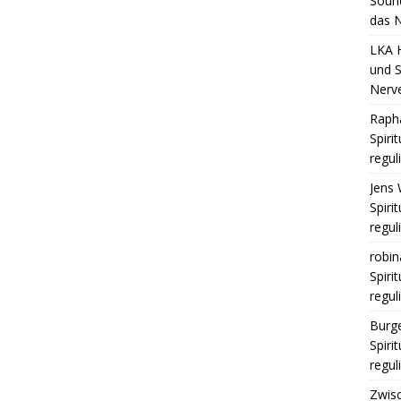
Sound
das N
LKA 
und S
Nerv
Raph
Spiri
regul
Jens 
Spiri
regul
robin
Spiri
regul
Burge
Spiri
regul
Zwis