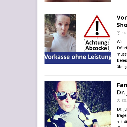
Vor
Sh
16
Wie l
Döh­r
muss­
Belei
über­g
Fan
Dr.
30
Dr. J
fra­g
mit di