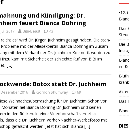
r
•12.
ahnung und Kündigung: Dr.
Bianc
hheim feuert Bianca Döhring
Das B
 Juli 2017
BiBi-Beast
43
Steue
t reicht es” wird Dr. Jür­gen Juch­heim gesagt haben. Die stän­
Die B
n Pro­ble­me mit der Alles­exper­tin Bian­ca Döh­ring im Zusam­
Insta
ang mit dem Ver­kauf der Dr. Juch­heim Kos­me­tik wur­den zu
. Hin­zu kam mit Sicher­heit der schlech­te Ruf von BiBi im
Bianc
net,
[…]
im K
Bluth
kran
ockwende: Botox statt Dr. Juchheim
Akte
. Dezember 2016
Gordon Shumway
69
fie­se Weih­nachts­über­ra­schung für Dr. Juch­heim Schon vor
Das H
 Mona­ten fiel Bian­ca Döh­ring Dr. Juch­heim und sei­nen
Bianc
ern in den Rücken. In einer Video­bot­schaft ver­riet sie
, dass die Dr. Juch­heim Vor­­her-Nach­her-Wer­­be­­fo­­tos mit
DIE
o­shop gefälscht wer­den. Jetzt hat sich Bian­ca
[…]