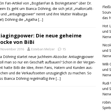
Ein Fan-Arti­kel von „Bog­d­an­Fan & Bio­Ve­ge­ta­ri­er” über Dr.
Fleiß
eim Es geht um Bian­ca Döh­ring, die sich jetzt „mal­lor­ca­fit­
Sound
 und „antia­ging­power“ nennt und ihre Mut­ter Wal­bur­ga
das N
gel) Döh­ring die „Aga­tha
[…]
Hot L
und S
iagingpower: Die neue geheime
Nerv
ocke von BiBi
Nico
. November 2016
Esteban Melzer
15
und S
Nerv
ca Döh­ring star­tet neue Juch­heim-Abzo­cke: Antia­ging­power
oll man so nur ein Geschäft auf­bau­en? Schon in der Ver­gan­
Willi
eit hat­te BiBi die Idee, ihren Fans, Hatern und Kun­den aus­
und S
i­chen und die Ver­kaufs­sei­ten unzu­gäng­lich zu machen. So
Nerv
ss Bian­ca Döh­ring regel­mä­ßig ihre
[…]
Rudi 
und S
Nerv
robin
Spiri