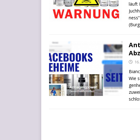
läuft 
Juch­h
ness“
(Bur­
Ant
Abz
16
Bian­
Wie s
gen­h
zu­we
schlo