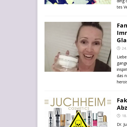
ding o
tes Ve
Fan
Imm
Gla
24
Lie­be
gan­g
inspi­
das ni
heroi­
Fak
Abz
18
Dr. Ju