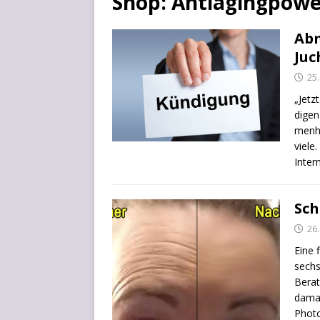
Shop: Antiagingpowe
Abm
Juc
25.
„Jetz
di­ge
men­h
vie­le
Inter­
Sch
26
Eine 
sechs
Bera­t
damals
Pho­t