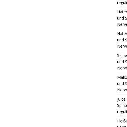
regul
Hate
und S
Nerv
Hate
und S
Nerv
Selb
und S
Nerv
Mall
und S
Nerv
Juice 
Spiri
regul
Fleiß