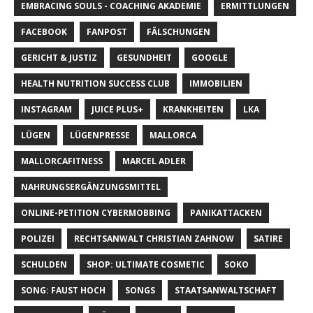
EMBRACING SOULS - COACHING AKADEMIE
ERMITTLUNGEN
FACEBOOK
FANPOST
FÄLSCHUNGEN
GERICHT & JUSTIZ
GESUNDHEIT
GOOGLE
HEALTH NUTRITION SUCCESS CLUB
IMMOBILIEN
INSTAGRAM
JUICE PLUS+
KRANKHEITEN
LKA
LÜGEN
LÜGENPRESSE
MALLORCA
MALLORCAFITNESS
MARCEL ADLER
NAHRUNGSERGÄNZUNGSMITTEL
ONLINE-PETITION CYBERMOBBING
PANIKATTACKEN
POLIZEI
RECHTSANWALT CHRISTIAN ZAHNOW
SATIRE
SCHULDEN
SHOP: ULTIMATE COSMETIC
SOKO
SONG: FAUST HOCH
SONGS
STAATSANWALTSCHAFT