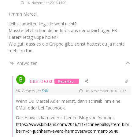
16. November 2016 14:09
Hmmh Mar­cel,
selbst arbei­ten liegt dir wohl nicht?!
Muss­te jetzt schon dei­ne Infos aus der unwich­ti­gen FB-
Hater/­Hetz­grup­pe holen?
Wie gut, dass es die Grup­pe gibt, sonst hät­test du ja nichts
mehr zu tun.
Antworten
BiBi-Beast
Redakteur
Antwort an
Süß
16. November 2016 14:37
Wenn Du Mar­cel Adler meinst, dann schreib ihm eine
EMail oder bei Facebook.
Der Hin­weis kam zuerst hier im Blog von Yvonne:
https://www.bibifans.com/2016/11/schneeballsystem-bibi-
beim-dr-juchheim-event-hannover/#comment-5940