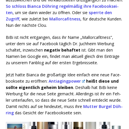
So schloss Bian­ca Döh­ring regel­mä­ßig ihre Face­book­sei­
ten
, um sie dann wie­der zu öff­nen. Oder sie
sperr­te den
Zugriff
, wie zuletzt bei
Mal­lor­ca­fit­ness
, für deut­sche Kun­den.
Nun der nächs­te Clou.
BiBi ist nicht ent­gan­gen, dass ihr Name „Mal­lor­ca­fit­ness”,
unter dem sie auf Face­book täg­lich Dr. Juch­heim Wer­bung
schal­tet, inzwi­schen
nega­tiv behaf­tet
ist. Gibt man den
Namen bei Goog­le ein, fin­det man aktu­ell gleich drei Ein­trä­ge
zu unse­rem Fan­blog auf der ers­ten Ergebnisseite.
Jetzt hat­te Bian­ca die groß­ar­ti­ge Idee ein­fach eine neue Face­
book­sei­te zu eröff­nen:
Antia­ging­power
heißt die­se und
soll­te eigent­lich geheim blei­ben
. Des­halb hat BiBi kei­ne
Wer­bung für die neue Sei­te gemacht. Aller­dings ist ihr ein Feh­
ler unter­lau­fen, so dass die neue Sei­te schnell ent­deckt wur­de.
Damit nichts auf sie hin­deu­tet, muss ihre
Mut­ter Bur­gel Döh­
ring
das Gesicht der Face­book­sei­te sein.