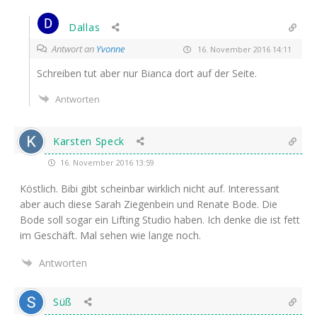
Dallas
Antwort an
Yvonne
16. November 2016 14:11
Schrei­ben tut aber nur Bian­ca dort auf der Seite.
Antworten
Karsten Speck
16. November 2016 13:59
Köst­lich. Bibi gibt schein­bar wirk­lich nicht auf. Inter­es­sant
aber auch die­se Sarah Zie­gen­bein und Rena­te Bode. Die
Bode soll sogar ein Lif­ting Stu­dio haben. Ich den­ke die ist fett
im Geschäft. Mal sehen wie lan­ge noch.
Antworten
Süß