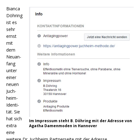
Bian­ca
Döh­ring
ist es
sehr
ernst
mit
dem
Neu­an­
fang
unter
einer
neu­en
Juch­
heim-
Iden­ti­
tät. Sie
hat sich
Im Impres­sum steht B. Döh­ring mit der Adres­se von
extra
Aga­tha Damen­mo­den in Hannover
eine
wei­te­re Dr. Juch­heim Part­ner­sei­te mit der Adres­se