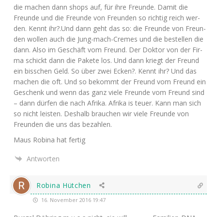
die machen dann shops auf, für ihre Freun­de. Damit die
Freun­de und die Freun­de von Freun­den so rich­tig reich wer­
den. Kennt ihr?.Und dann geht das so: die Freun­de von Freun­
den wol­len auch die Jung-mach-Cremes und die bestel­len die
dann. Also im Geschäft vom Freund. Der Dok­tor von der Fir­
ma schickt dann die Pake­te los. Und dann kriegt der Freund
ein biss­chen Geld. So über zwei Ecken?. Kennt ihr? Und das
machen die oft. Und so bekommt der Freund vom Freund ein
Geschenk und wenn das ganz vie­le Freun­de vom Freund sind
– dann dür­fen die nach Afri­ka. Afri­ka is teu­er. Kann man sich
so nicht leis­ten. Des­halb brau­chen wir vie­le Freun­de von
Freun­den die uns das bezahlen.
Maus Robi­na hat fertig
Antworten
Robina Hütchen
16. November 2016 19:47