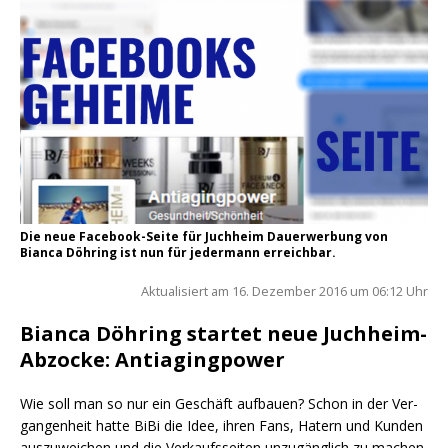
Die neue Facebook-Seite für Juchheim Dauerwerbung von
Bianca Döhring ist nun für jedermann erreichbar.
Aktua­li­siert am 16. Dezem­ber 2016 um 06:12 Uhr
Bianca Döhring startet neue Juchheim-
Abzocke: Antiagingpower
Wie soll man so nur ein Geschäft auf­bau­en? Schon in der Ver­
gan­gen­heit hat­te BiBi die Idee, ihren Fans, Hatern und Kun­den
aus­zu­wei­chen und die Ver­kaufs­sei­ten unzu­gäng­lich zu machen.