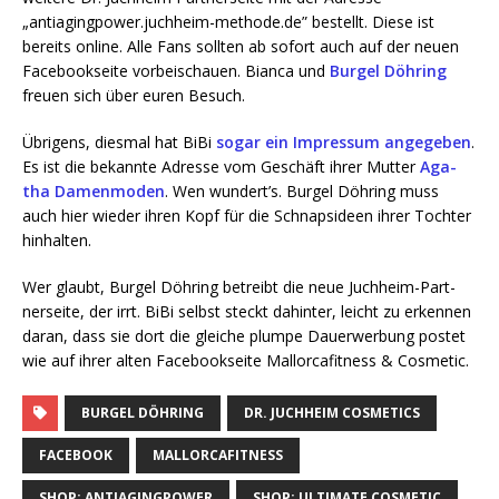
„antiagingpower.juchheim-methode.de” bestellt. Die­se ist
bereits online. Alle Fans soll­ten ab sofort auch auf der neu­en
Face­book­sei­te vor­bei­schau­en. Bian­ca und
Bur­gel Döh­ring
freu­en sich über euren Besuch.
Übri­gens, dies­mal hat BiBi
sogar ein Impres­sum ange­ge­ben
.
Es ist die bekann­te Adres­se vom Geschäft ihrer Mut­ter
Aga­
tha Damen­mo­den
. Wen wundert’s. Bur­gel Döh­ring muss
auch hier wie­der ihren Kopf für die Schnaps­ideen ihrer Toch­ter
hinhalten.
Wer glaubt, Bur­gel Döh­ring betreibt die neue Juch­heim-Part­
ner­sei­te, der irrt. BiBi selbst steckt dahin­ter, leicht zu erken­nen
dar­an, dass sie dort die glei­che plum­pe Dau­er­wer­bung pos­tet
wie auf ihrer alten Face­book­sei­te Mal­lor­ca­fit­ness & Cosmetic.
BURGEL DÖHRING
DR. JUCHHEIM COSMETICS
FACEBOOK
MALLORCAFITNESS
SHOP: ANTIAGINGPOWER
SHOP: ULTIMATE COSMETIC