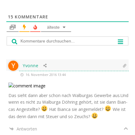
15
KOMMENTARE
älteste
Yvonne
16. November 2016 13:44
Das sieht dann aber schon nach Wal­bur­gas Gewer­be aus.Und
wenn es nicht zu Wal­bur­ga Döh­ring gehört, ist sie dann Bian­
cas Ange­stell­te?
Hat Bian­ca sie ange­mel­det?
Wie ist
das denn dann mit Steu­er und so Zeuchs?
Antworten