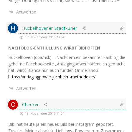
Bur­gel Döh­ring m u s s nicht, sie will.….….……Familien-DNA
Antworten
Hückelhovener Stadtkurier
17. November 2016 23:04
NACH
BLOG-ENTHÜLLUNG
WIRBT
BIBI
OFFEN
Hückel­ho­ven (dpa/hsk) – Nach­dem ein bekann­ter Fan­blog die
gehei­me Face­book­sei­te „Antia­ging­power” öffent­lich gemacht
hat, wirbt Bian­ca nun auch für den Online-Shop
https://antiagingpower.juchheim-methode.de/
Antworten
Checker
18. November 2016 11:04
Bibi hat heu­te ja ein neu­es Bild bei Insta­gram gepos­tet.
Zusatz: „Mei­ne abso­lu­te Lieb­lings- Power­se­rum-Zusam­men­