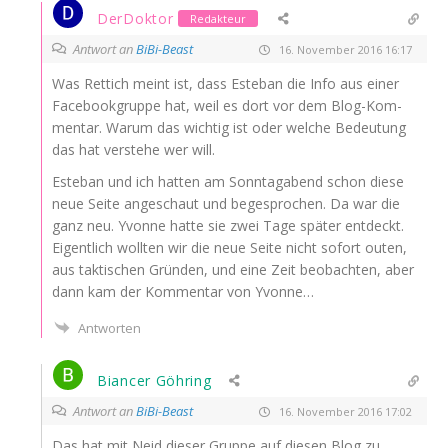
DerDoktor
Redakteur
Antwort an
BiBi-Beast
16. November 2016 16:17
Was Ret­tich meint ist, dass Este­ban die Info aus einer
Face­book­grup­pe hat, weil es dort vor dem Blog-Kom­
men­tar. War­um das wich­tig ist oder wel­che Bedeu­tung
das hat ver­ste­he wer will.
Este­ban und ich hat­ten am Sonn­tag­abend schon die­se
neue Sei­te ange­schaut und bege­spro­chen. Da war die
ganz neu. Yvonne hat­te sie zwei Tage spä­ter ent­deckt.
Eigent­lich woll­ten wir die neue Sei­te nicht sofort outen,
aus tak­ti­schen Grün­den, und eine Zeit beob­ach­ten, aber
dann kam der Kom­men­tar von Yvonne…
Antworten
Biancer Göhring
Antwort an
BiBi-Beast
16. November 2016 17:02
Das hat mit Neid die­ser Grup­pe auf die­sen Blog zu