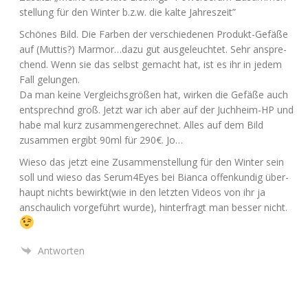
stel­lung für den Win­ter b.z.w. die kal­te Jahreszeit”
Schö­nes Bild. Die Far­ben der ver­schie­de­nen Pro­dukt-Gefä­ße
auf (Mut­tis?) Marmor…dazu gut aus­ge­leuch­tet. Sehr anspre­
chend. Wenn sie das selbst gemacht hat, ist es ihr in jedem
Fall gelungen.
Da man kei­ne Ver­gleichs­grö­ßen hat, wir­ken die Gefä­ße auch
ent­sprech­nd groß. Jetzt war ich aber auf der Juch­heim-HP und
habe mal kurz zusam­men­ge­rech­net. Alles auf dem Bild
zusam­men ergibt 90ml für 290€. Jo…
Wie­so das jetzt eine Zusam­men­stel­lung für den Win­ter sein
soll und wie­so das Serum4Eyes bei Bian­ca offen­kun­dig über­
haupt nichts bewirkt(wie in den letz­ten Vide­os von ihr ja
anschau­lich vor­ge­führt wur­de), hin­ter­fragt man bes­ser nicht.
Antworten