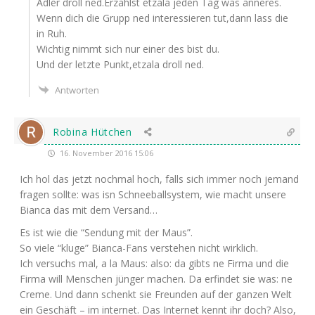
Adler droll ned.Erzählst etza­la jeden Tag was anneres.
Wenn dich die Grupp ned inter­es­sie­ren tut,dann lass die
in Ruh.
Wich­tig nimmt sich nur einer des bist du.
Und der letz­te Punkt,etzala droll ned.
Antworten
Robina Hütchen
16. November 2016 15:06
Ich hol das jetzt noch­mal hoch, falls sich immer noch jemand
fra­gen soll­te: was isn Schnee­ball­sys­tem, wie macht unse­re
Bian­ca das mit dem Versand…
Es ist wie die “Sen­dung mit der Maus”.
So vie­le “klu­ge” Bian­ca-Fans ver­ste­hen nicht wirklich.
Ich ver­suchs mal, a la Maus: also: da gibts ne Fir­ma und die
Fir­ma will Men­schen jün­ger machen. Da erfin­det sie was: ne
Creme. Und dann schenkt sie Freun­den auf der gan­zen Welt
ein Geschäft – im inter­net. Das Inter­net kennt ihr doch? Also,