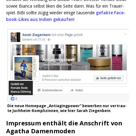
sowie Bian­ca selbst liken die Sei­te dann. Was für ein Trau­er­
spiel. BiBi soll­te zügig wie­der eini­ge tau­sen­de
gefak­te Face­
book-Likes aus Indi­en gekau­fen
!
Die neue Home­page „Antia­ging­power” bewer­ben nur ver­trau­
te Juch­heim-Kom­pli­zin­nen, wie hier Sarah Ziegenbein
Impressum enthält die Anschrift von
Agatha Damenmoden