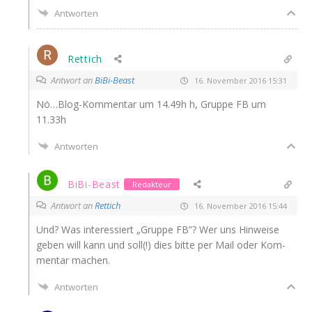
Antworten
Rettich
Antwort an
BiBi-Beast
16. November 2016 15:31
Nö…Blog-Kommentar um 14.49h h, Grup­pe
FB
um
11.33h
Antworten
BiBi-Beast
Redakteur
Antwort an
Rettich
16. November 2016 15:44
Und? Was inter­es­siert „Grup­pe
FB
”? Wer uns Hin­wei­se
geben will kann und soll(!) dies bit­te per Mail oder Kom­
men­tar machen.
Antworten