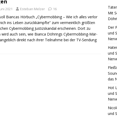
gen
Täte
Juni 2021
Esteban Melzer
16
Mit S
soll Bian­cas Hör­buch „Cyber­mob­bing – Wie ich alles ver­lor
Döhri
ich ins Leben zurück­kämpf­te” zum ver­meint­lich größ­ten
Der 
schen Cyber­mob­bing Jus­tiz­skan­dal erschei­nen. Dort zu
und S
 wird auch sein, wie Bian­ca Döh­rings Cyber­­mo­b­­bing-Mär­
Nerv
angeb­lich direkt nach ihrer Teil­nah­me bei der TV-Sen­­dung
Hate
und S
Nerv
Fleiß
Sound
das N
Hot L
und S
Nerv
Nico
und S