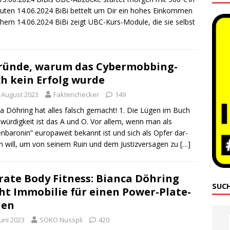
u­ten 14.06.2024 BiBi bet­telt um Dir ein hohes Ein­kom­men
chern 14.06.2024 BiBi zeigt UBC-Kurs-Modu­le, die sie selbst
ründe, warum das Cybermobbing-
h kein Erfolg wurde
. August 2023
Faktenchecker
149
ca Döh­ring hat alles falsch gemacht! 1. Die Lügen im Buch
­wür­dig­keit ist das A und O. Vor allem, wenn man als
n­ba­ro­nin” euro­pa­weit bekannt ist und sich als Opfer dar­
len will, um von sei­nem Ruin und dem Jus­tiz­ver­sa­gen zu
[…]
rate Body Fitness: Bianca Döhring
SUC
ht Immobilie für einen Power-Plate-
den
Juni 2023
SOKO Nusspli
420