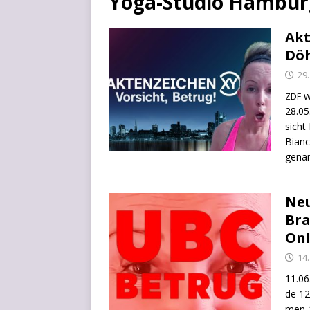
Yoga-Studio Hambur
Ak
Döh
29
w
ZDF
28.05
sicht
Bian­
genan
Neu
Bra
Onl
14.
11.06
de 12
men 1