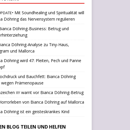
• Mit Soundhealing und Spiritualität will
UPDATE
a Döhring das Nervensystem regulieren
ianca Döhring-Business: Betrug und
rhinterziehung
ianca Döhring-Analyse zu Tiny-Haus,
gram und Mallorca
a Döhring wird 47: Pleiten, Pech und Panne
opf
ochdruck und Bauchfett: Bianca Döhring
k wegen Prämenopause
nzeichen
warnt vor Bianca Döhring-Betrug
XY
orrorleben von Bianca Döhring auf Mallorca
a Döhring ist ein geisteskrankes Kind
SEN BLOG TEILEN UND HELFEN