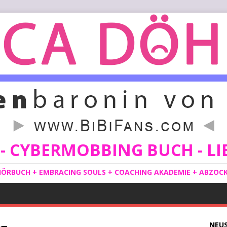
 CYBERMOBBING BUCH - LIE
ÖRBUCH + EMBRACING SOULS + COACHING AKADEMIE + ABZOCKE
NEU