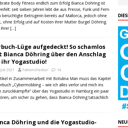
ibra­te Body Fit­ness end­lich zum Erfolg Bian­ca Döh­ring ist
ei­felt: seit sie­ben Jah­ren lebt die aus Pres­se, Funk und Fern­
DIE
 berüch­tig­te Betrü­ge­rin bereits auf Mal­lor­ca, jedoch ohne
t, ohne Erfolg und auf Kos­ten ihrer Mut­ter Bur­gel Döh­ring.
 ihrer
[…]
buch-Lüge aufgedeckt! So schamlos
t Bianca Döhring über den Anschlag
 ihr Yogastudio!
 Juli 2021
Faktenchecker
14
rti­kel in Zusam­men­ar­beit mit Botu­li­na Man muss das Kapi­tel
r­buch „Cyber­mob­bing – wie ich alles ver­lor und mich ins
 zurück­kämpf­te” über das Yoga­stu­dio in Ham­burg ein paar
ören, um sicher zu gehen, dass Bian­ca Döh­ring tat­säch­lich
nca Döhring und die Yogastudio-
NEU