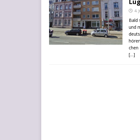
Lü
4. 
Bald 
und m
deut­
hören
chen 
[…]