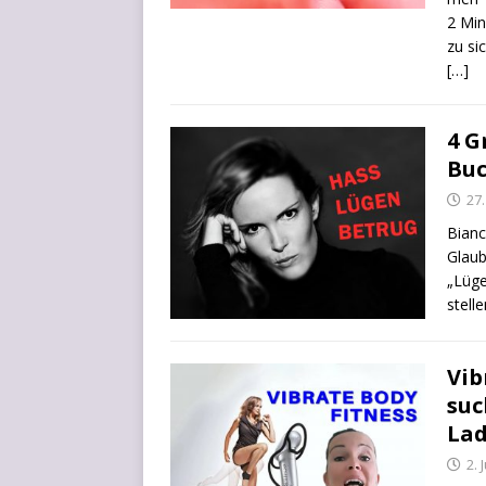
2 Min
zu si
[…]
4 G
Buc
27
Bian­
Glaub
„Lüge
stel­
Vib
suc
La
2. 