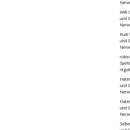
Nerv
Willi
und S
Nerv
Rudi 
und S
Nerv
robin
Spiri
regul
Hate
und S
Nerv
Hate
und S
Nerv
Selb