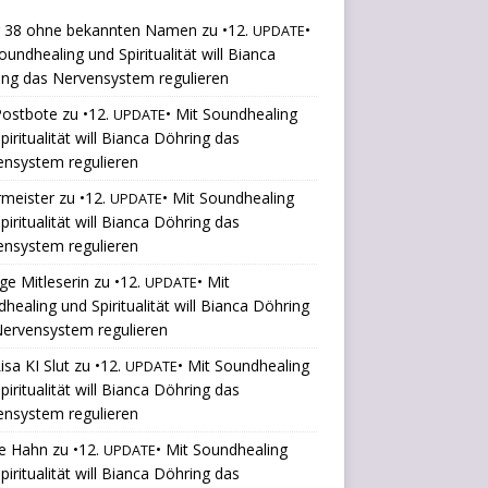
r 38 ohne bekannten Namen
zu
•12.
•
UPDATE
oundhealing und Spiritualität will Bianca
ng das Nervensystem regulieren
Postbote
zu
•12.
• Mit Soundhealing
UPDATE
piritualität will Bianca Döhring das
ensystem regulieren
rmeister
zu
•12.
• Mit Soundhealing
UPDATE
piritualität will Bianca Döhring das
ensystem regulieren
ige Mitleserin
zu
•12.
• Mit
UPDATE
healing und Spiritualität will Bianca Döhring
ervensystem regulieren
isa KI Slut
zu
•12.
• Mit Soundhealing
UPDATE
piritualität will Bianca Döhring das
ensystem regulieren
le Hahn
zu
•12.
• Mit Soundhealing
UPDATE
piritualität will Bianca Döhring das