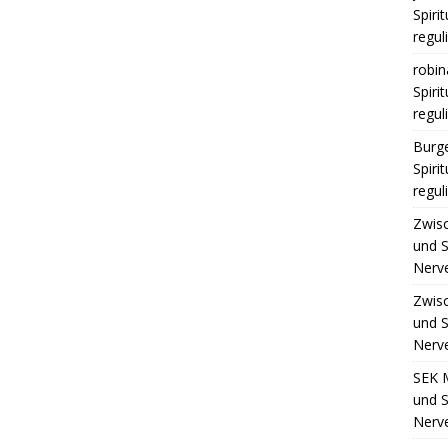
Spiri
regul
robin
Spiri
regul
Burge
Spiri
regul
Zwis
und S
Nerv
Zwis
und S
Nerv
SEK 
und S
Nerv