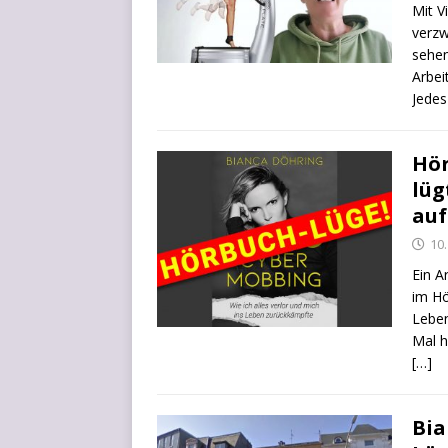
Mit V
ver­zw
se­hen
Arbei
Jedes
Hör
lüg
auf
10.
Ein A
im Hö
Leben
Mal h
[…]
Bia