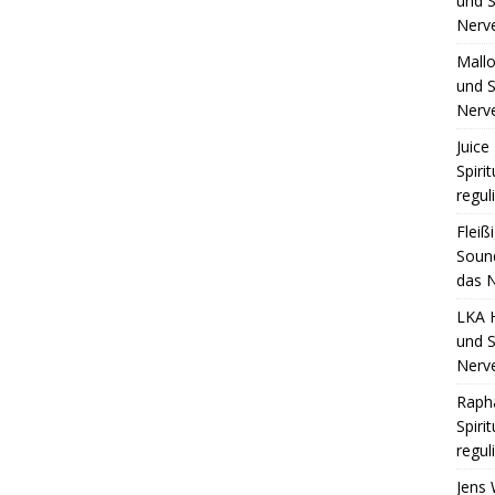
und S
Nerv
Mall
und S
Nerv
Juice 
Spiri
regul
Fleiß
Sound
das N
LKA 
und S
Nerv
Raph
Spiri
regul
Jens 