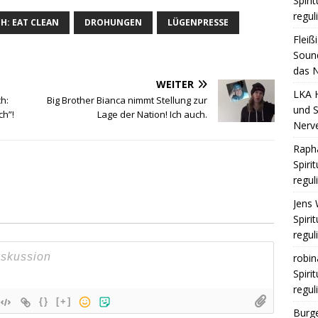
Spiri
regul
H: EAT CLEAN
DROHUNGEN
LÜGENPRESSE
Fleiß
Sound
das N
WEITER
LKA 
h:
Big Brother Bianca nimmt Stellung zur
und S
ch”!
Lage der Nation! Ich auch.
Nerv
Raph
Spiri
regul
Jens 
Spiri
regul
robin
Spiri
regul
{}
[+]
Burge