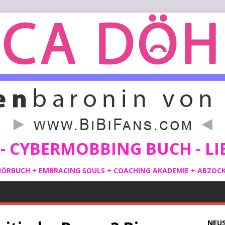
 CYBERMOBBING BUCH - LIE
ÖRBUCH + EMBRACING SOULS + COACHING AKADEMIE + ABZOCKE
NEU