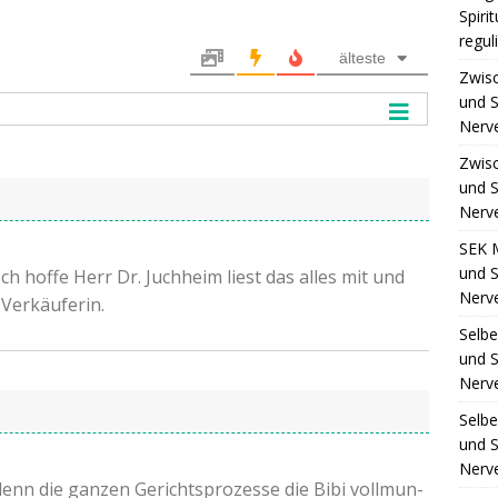
Spiri
regul
älteste
Zwis
und S
Nerv
Zwis
und S
Nerv
SEK 
und S
ch hof­fe Herr Dr. Juch­heim liest das alles mit und
Nerv
r Verkäuferin.
Selb
und S
Nerv
Selb
und S
Nerv
denn die gan­zen Gerichts­pro­zes­se die Bibi voll­mun­