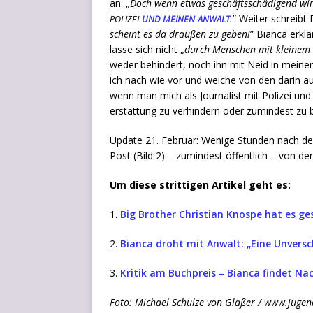
an: „
Doch wenn etwas geschäfts­schä­di­gend wir
.
” Wei­ter schreibt 
POLIZEI
UND
MEINEN
ANWALT
scheint es da drau­ßen zu geben!
” Bian­ca erklä
las­se sich nicht „
durch Men­schen mit klei­nem 
weder behin­dert, noch ihn mit Neid in mei­nen Ar
ich nach wie vor und wei­che von den dar­in auf­
wenn man mich als Jour­na­list mit Poli­zei und
erstat­tung zu ver­hin­dern oder zumin­dest zu b
Update 21. Febru­ar: Weni­ge Stun­den nach der Ve
Post (Bild 2) – zumin­dest öffent­lich – von der 
Um die­se strit­ti­gen Arti­kel geht es:
1.
Big Brot­her Chris­ti­an Knos­pe hat es ge
2.
Bian­ca droht mit Anwalt: „Eine Unvers
3.
Kri­tik am Buch­preis – Bian­ca fin­det Na
Foto: Micha­el Schul­ze von Gla­ßer / www.jugen