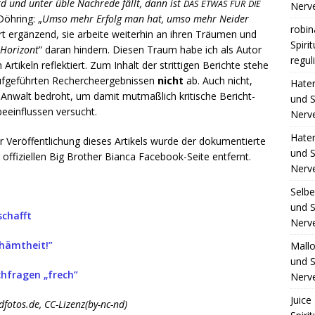
d und unter üble Nach­re­de fällt, dann ist
DAS
ETWAS
FÜR
DIE
Nerv
Döh­ring: „
Umso mehr Erfolg man hat, umso mehr Nei­der
robin
rt ergän­zend, sie arbei­te wei­ter­hin an ihren Träu­men und
Spiri
Hori­zont
” dar­an hin­dern. Die­sen Traum habe ich als Autor
regul
ti­keln reflek­tiert. Zum Inhalt der strit­ti­gen Berich­te ste­he
ge­führ­ten Recher­che­er­geb­nis­sen
nicht
ab. Auch nicht,
Hate
 Anwalt bedroht, um damit mut­maß­lich kri­ti­sche Bericht­
und S
eein­flus­sen versucht.
Nerv
Hate
r­öf­fent­li­chung die­ses Arti­kels wur­de der doku­men­tier­te
und S
offi­zi­el­len Big Brot­her Bian­ca Face­book-Sei­te entfernt.
Nerv
Selb
und S
schafft
Nerv
chämtheit!”
Mall
und S
ch­fra­gen „frech”
Nerv
Juice 
dfotos.de, CC-Lizenz(by-nc-nd)