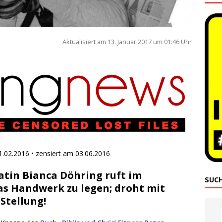
Aktua­li­siert am 13. Janu­ar 2017 um 01:46 Uhr
 21.02.2016 • zen­siert am 03.06.2016
tin Bianca Döhring ruft im
SUC
das Handwerk zu legen; droht mit
Stellung!