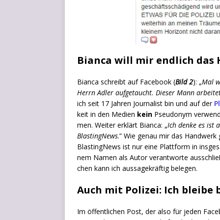
Bianca will mir endlich da
Bian­ca schreibt auf Face­book (
Bild 2
): „
Mal wi
Herrn Adler auf­ge­taucht. Die­ser Mann arbei­t
ich seit 17 Jah­ren Jour­na­list bin und auf der
P
keit in den Medi­en
kein
Pseud­onym ver­wen­de­
men. Wei­ter erklärt Bian­ca: „
Ich den­ke es ist
Blas­ting­News
.” Wie genau mir das Hand­werk ge
Blas­ting­News ist nur eine Platt­form in ins­ge
nem Namen als Autor ver­ant­wor­te aus­schließ­li
chen kann ich aus­sa­ge­kräf­tig belegen.
Auch mit Polizei: Ich bleibe 
Im öffent­li­chen Post, der also für jeden Face­