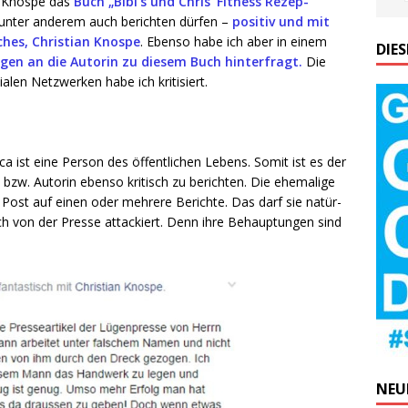
an Knos­pe das
Buch „Bibi’s und Chris’ Fit­ness Rezep­
t unter ande­rem auch berich­ten dür­fen –
posi­tiv und mit
hes, Chris­ti­an Knos­pe
. Eben­so habe ich aber in einem
DIE
­gen an die Autorin zu die­sem Buch hin­ter­fragt.
Die
a­len Netz­wer­ken habe ich kritisiert.
­ca ist eine Per­son des öffent­li­chen Lebens. Somit ist es der
n bzw. Autorin eben­so kri­tisch zu berich­ten. Die ehe­ma­li­ge
m Post auf einen oder meh­re­re Berich­te. Das darf sie natür­
ich von der Pres­se atta­ckiert. Denn ihre Behaup­tun­gen sind
NEU