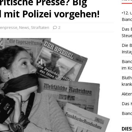
ritische Presse? Big
l mit Polizei vorgehen!
•12.
Bianc
genpresse
,
News
,
Straftaten
2
Das B
Steue
Die B
Insta
Bianc
im K
Bluth
kran
Akte
Das H
Bianc
DIE