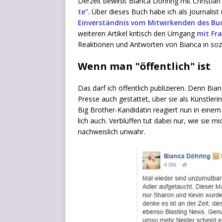
Der­zeit bewirbt Bian­ca Döh­ring mit Chris­ti­
te”
. Über die­ses Buch habe ich als Jour­na­lis
Ein­ver­ständ­nis vom Mit­wir­ken­den des Buc
wei­te­ren Arti­kel kri­tisch den Umgang
mit Fra
Reak­tio­nen und Ant­wor­ten von Bian­ca in sozi
Wenn man "öffentlich" ist
Das darf ich öffent­lich publi­zie­ren. Denn Bian
Pres­se auch gestat­tet, über sie als Künst­le­ri
Big Brot­her-Kan­di­da­tin reagiert nun in eine
lich auch. Ver­blüf­fen tut dabei nur, wie sie m
nach­weis­lich unwahr.