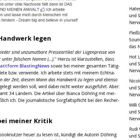
Hate
und S
Nerv
Fleiß
s Handwerk legen
Sound
das N
e­der sind unzu­mut­ba­re Pres­se­ar­ti­kel der Lügen­pres­se von
Hot L
et unter fal­schem Namen (…).
” Hier­zu ist klar­zu­stel­len, dass
und S
latt­form Blas­ting­News
sowie bei mei­ner gesam­ten Tätig­
Nerv
te bzw. ver­wen­de. Ich arbei­te stets mit mei­nem Echt­na­
 an der Zeit, die­sem Mann das Hand­werk zu legen und eben­so
Nico
legt wer­den soll, wird dabei nicht wei­ter aus­ge­führt. Aber:
und S
­samt 34 Län­dern. Die Arti­kel über Bian­ca Döh­ring mit mei­
Nerv
ch ich. Die jour­na­lis­ti­sche Sorg­falts­pflicht bei den Recher­
Willi
und S
Nerv
bei meiner Kritik
Rudi 
book­nut­zer heu­er zu lesen ist, kün­digt die Autorin Döh­ring
und S