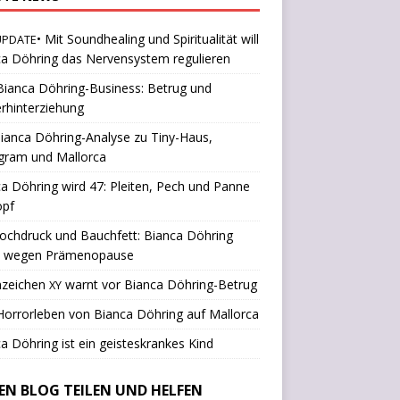
• Mit Soundhealing und Spiritualität will
UPDATE
a Döhring das Nervensystem regulieren
ianca Döhring-Business: Betrug und
rhinterziehung
ianca Döhring-Analyse zu Tiny-Haus,
gram und Mallorca
a Döhring wird 47: Pleiten, Pech und Panne
opf
ochdruck und Bauchfett: Bianca Döhring
k wegen Prämenopause
nzeichen
warnt vor Bianca Döhring-Betrug
XY
orrorleben von Bianca Döhring auf Mallorca
a Döhring ist ein geisteskrankes Kind
SEN BLOG TEILEN UND HELFEN