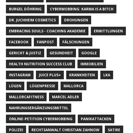
BURGEL DÖHRING
CYBERMOBBING: KARMA IS A BITCH
DR. JUCHHEIM COSMETICS
DROHUNGEN
EMBRACING SOULS - COACHING AKADEMIE
ERMITTLUNGEN
FACEBOOK
FANPOST
FÄLSCHUNGEN
GERICHT & JUSTIZ
GESUNDHEIT
GOOGLE
HEALTH NUTRITION SUCCESS CLUB
IMMOBILIEN
INSTAGRAM
JUICE PLUS+
KRANKHEITEN
LKA
LÜGEN
LÜGENPRESSE
MALLORCA
MALLORCAFITNESS
MARCEL ADLER
NAHRUNGSERGÄNZUNGSMITTEL
ONLINE-PETITION CYBERMOBBING
PANIKATTACKEN
POLIZEI
RECHTSANWALT CHRISTIAN ZAHNOW
SATIRE