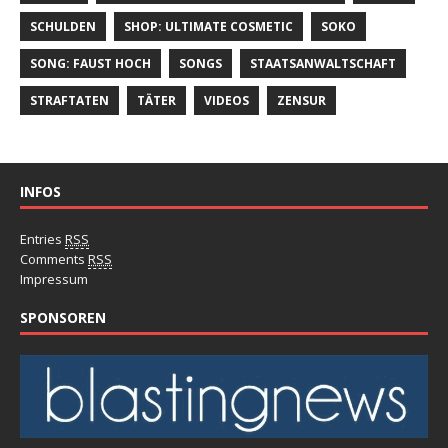
SCHULDEN
SHOP: ULTIMATE COSMETIC
SOKO
SONG: FAUST HOCH
SONGS
STAATSANWALTSCHAFT
STRAFTATEN
TÄTER
VIDEOS
ZENSUR
INFOS
Entries
RSS
Comments
RSS
Impressum
SPONSOREN