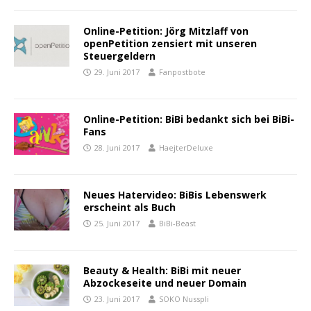
Online-Petition: Jörg Mitzlaff von
openPetition zensiert mit unseren
Steuergeldern
29. Juni 2017
Fanpostbote
Online-Petition: BiBi bedankt sich bei BiBi-
Fans
28. Juni 2017
HaejterDeluxe
Neues Hatervideo: BiBis Lebenswerk
erscheint als Buch
25. Juni 2017
BiBi-Beast
Beauty & Health: BiBi mit neuer
Abzockeseite und neuer Domain
23. Juni 2017
SOKO Nusspli