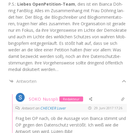
P.S.:
Lie­bes Open­Pe­ti­ti­on-Team
, dies ist ein Bian­ca Döh­
ring Fan­Blog. Alles im Zusam­men­hang mit Frau Döh­ring lan­
det hier. Der Blog, die Blog­schrei­ber und Blog­kom­men­ta­to­
ren, tra­gen hier alles zusam­men. Ihre Orga­ni­sa­ti­on ist gera­de
nur im Fokus, da ihre Vor­gens­wei­se im Lich­te der Demo­kra­tie
und auch im Lich­te des wirk­li­chen Schut­zes von wah­ren Mob­
bing­op­fern ent­ge­gen­läuft. Es stößt halt auf, dass sie sich
weder an die Idee einer Peti­ti­on hal­ten (hier vor allem: Was
damit bezweckt wer­den soll), noch an ihre Daten­schutz­be­
stim­mun­gen. Ihre Vor­ge­hens­wei­se soll­te drin­gend öffent­lich
medi­al dis­ku­tiert werden…
Antworten
SOKO Nusspli
Redakteur
Antwort an
CHECKER Lover
29. Juni 2017 17:26
Frag bei
OP
nach, ob die Aus­sa­ge von Bian­ca stimmt und
OP
gegen den Daten­schutz ver­stößt. Ich weiß wie die
Ant­wort sein wird. Lügen-Bibi!