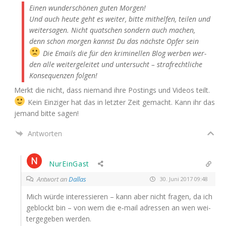
Einen wun­der­schö­nen guten Morgen!
Und auch heu­te geht es wei­ter, bit­te mit­hel­fen, tei­len und
wei­ter­sa­gen. Nicht quat­schen son­dern auch machen,
denn schon mor­gen kannst Du das nächs­te Opfer sein
Die Emails die für den kri­mi­nel­len Blog wer­ben wer­
den alle wei­ter­ge­lei­tet und unter­sucht – straf­recht­li­che
Kon­se­quen­zen folgen!
Merkt die nicht, dass nie­mand ihre Pos­tings und Vide­os teilt.
Kein Ein­zi­ger hat das in letz­ter Zeit gemacht. Kann ihr das
jemand bit­te sagen!
Antworten
NurEinGast
Antwort an
Dallas
30. Juni 2017 09:48
Mich wür­de inter­es­sie­ren – kann aber nicht fra­gen, da ich
geblockt bin – von wem die e‑mail adres­sen an wen wei­
ter­ge­ge­ben werden.