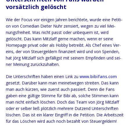
vorsätzlich gelöscht
Wie der Focus vor eini­gen Jah­ren berich­te­te, wur­de eine Peti­ti­
on von Come­di­an Die­ter Nuhr zen­siert, wegen zu viel Mei­
nungs­frei­heit. Was nicht passt oder unbe­quem ist, wird
gelöscht. Das kann Mitzlaff ger­ne machen, wenn er sei­ne
Home­page pri­vat oder als Hob­by betreibt. Als Chef eines Ver­
eins, der von Steu­er­gel­dern finan­ziert wird und von Spen­den,
hat Jörg Mitzlaff sich gefäl­ligst mit sei­nem Emp­fin­den und sei­
ner Mei­nung zurückzuhalten.
Die Unter­schrif­ten haben einen Link zu
www.bibifans.com
gesetzt. Dar­über kann man mei­net­we­gen strei­ten. Das kann
man auch kür­zen, wie zuerst auch pas­siert. Denn die Fans
gaben eine gül­ti­ge Stim­me für Bibi ab, sol­che Stim­men kann
man nicht ein­fach löschen. Doch das Team von Jörg Mitzlaff
oder er sel­ber ließ plötz­lich meh­re­re Dut­zend Unter­schrif­ten
löschen. Das ist ein kla­rer Ein­griff in die Peti­ti­on. Die Arbeits­zeit
für das Löschen wird auch noch bezahlt von Steuergeldern!