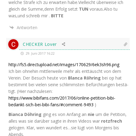
wel­che Stra­fe ich zu erwar­ten habe.Vielleicht über­wei­se ich
gleich die Summe,denn Erfolg setzt
TUN
voraus.Also tu
was,und schreib mir .
BITTE
Antworten
CHECKER Lover
29. Juni 2017 16:22
http://fs5.directupload.net/images/170629/6ek3sh96.png
Ich bin ohne­hin mitt­ler­wei­le mehr als ent­täuscht von dem
Ver­ein. Der Besuch heu­te von
Blan­ca Röh­ring
bei op hat
bestimmt bei vie­len sei­ne schlimms­ten Befürch­tun­gen bestä­
tigt. (Hier nach­zu­le­sen:
https://www.bibifans.com/2017/06/online-petition-bibi-
bedankt-sich-bei-bibi-fans/#comment-9493
)
Bian­ca Döh­ring
ging es von Anfang an
nie
um die Peti­ti­on,
alles was sie dar­über sag­te in ihren Vide­os war
rotz­frech
gelo­gen. Klar, wen wun­dert es…sie lügt von Mor­gens bis
Abends.