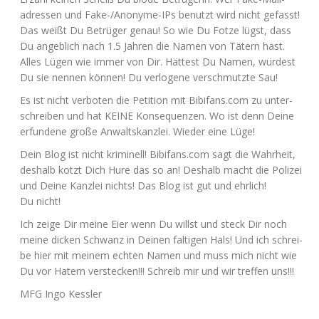
adres­sen und Fake-/An­ony­me-IPs benutzt wird nicht gefasst!
Das weißt Du Betrü­ger genau! So wie Du Fot­ze lügst, dass
Du angeb­lich nach 1.5 Jah­ren die Namen von Tätern hast.
Alles Lügen wie immer von Dir. Hät­test Du Namen, wür­dest
Du sie nen­nen kön­nen! Du ver­lo­ge­ne ver­schmutz­te Sau!
Es ist nicht ver­bo­ten die Peti­ti­on mit Bibifans.com zu unter­
schrei­ben und hat
KEINE
Kon­se­quen­zen. Wo ist denn Dei­ne
erfun­de­ne gro­ße Anwalts­kanz­lei. Wie­der eine Lüge!
Dein Blog ist nicht kri­mi­nell! Bibifans.com sagt die Wahr­heit,
des­halb kotzt Dich Hure das so an! Des­halb macht die Poli­zei
und Dei­ne Kanz­lei nichts! Das Blog ist gut und ehr­lich!
Du nicht!
Ich zei­ge Dir mei­ne Eier wenn Du willst und steck Dir noch
mei­ne dicken Schwanz in Dei­nen fal­ti­gen Hals! Und ich schrei­
be hier mit mei­nem ech­ten Namen und muss mich nicht wie
Du vor Hatern ver­ste­cken!!! Schreib mir und wir tref­fen uns!!!
MFG
Ingo Kessler