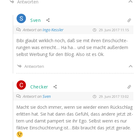
Antworten
Sven
Antwort an
Ingo Kessler
29. Juni 2017 11:15
Bibi glaubt wirk­lich noch, daß sie mit ihren Ein­schüch­te­
run­gen was erreicht… Ha ha… und sie macht außer­dem
selbst Wer­bung für den Blog. Also ist es Ok.
Antworten
Checker
Antwort an
Sven
29. Juni 2017 13:02
Macht sie doch immer, wenn sie wie­der einen Rück­schlag
erlit­ten hat. Sie hat dann das Gefühl, dass ande­re jetzt zit­
tern und damit pam­pert sie ihr Ego. Selbst wenn es nur
fik­ti­ve Ein­schüch­te­rung ist…Bibi braucht das jetzt gerade.