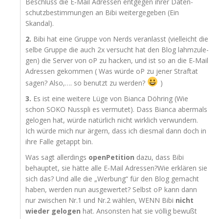
Beschluss die E‑Mail Adres­sen ent­ge­gen ihrer Daten­
schutz­be­stim­mun­gen an Bibi wei­ter­ge­ge­ben (Ein
Skandal).
2.
Bibi hat eine Grup­pe von Nerds ver­an­lasst (viel­leicht die
sel­be Grup­pe die auch 2x ver­sucht hat den Blog lahm­zu­le­
gen) die Ser­ver von oP zu hacken, und ist so an die E‑Mail
Adres­sen gekom­men ( Was wür­de oP zu jener Straf­tat
sagen? Also,…. so benutzt zu werden?
)
3.
Es ist eine wei­te­re Lüge von Bian­ca Döh­ring (Wie
schon
SOKO
Nus­spli es ver­mu­tet). Dass Bian­ca aber­mals
gelo­gen hat, wür­de natür­lich nicht wirk­lich ver­wun­dern.
Ich wür­de mich nur ärgern, dass ich dies­mal dann doch in
ihre Fal­le getappt bin.
Was sagt aller­dings
open­Pe­ti­ti­on
dazu, dass Bibi
behaup­tet, sie hät­te alle E‑Mail Adressen?Wie erklä­ren sie
sich das? Und alle die „Wer­bung“ für den Blog gemacht
haben, wer­den nun aus­ge­wer­tet? Selbst oP kann dann
nur zwi­schen Nr.1 und Nr.2 wäh­len,
WENN
Bibi
nicht
wie­der gelo­gen
hat. Ansons­ten hat sie völ­lig bewußt