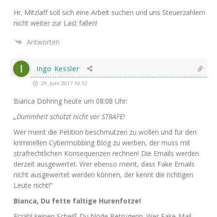
Hr. Mitzlaff soll sich eine Arbeit suchen und uns Steu­er­zah­lern
nicht wei­ter zur Last fallen!
Antworten
Ingo Kessler
29. Juni 2017 10:12
Bian­ca Döh­ring heu­te um 08:08 Uhr:
„Dumm­heit schützt nicht vor
STRAFE
!
Wer meint die Peti­ti­on beschmut­zen zu wol­len und für den
kri­mi­nel­len Cyber­mob­bing Blog zu wer­ben, der muss mit
straf­recht­li­chen Kon­se­quen­zen rech­nen! Die Emails wer­den
der­zeit aus­ge­wer­tet. Wer eben­so meint, dass Fake Emails
nicht aus­ge­wer­tet wer­den kön­nen, der kennt die rich­ti­gen
Leu­te nicht!”
Bian­ca, Du fet­te fal­ti­ge Hurenfotze!
Erzähl kei­nen Scheiß Du blö­de Betrü­ge­rin. Wer Fake-Mail­