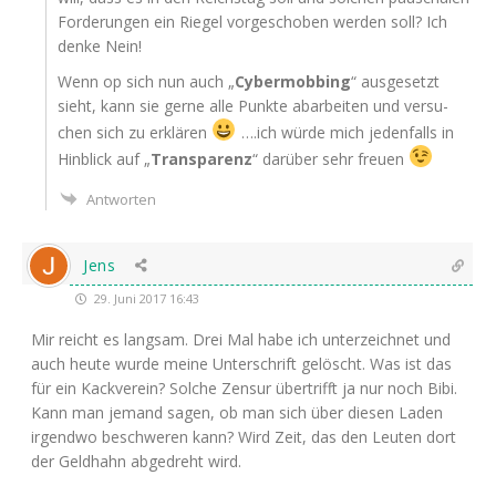
For­de­run­gen ein Rie­gel vor­ge­scho­ben wer­den soll? Ich
den­ke Nein!
Wenn op sich nun auch „
Cyber­mob­bing
“ aus­ge­setzt
sieht, kann sie ger­ne alle Punk­te abar­bei­ten und ver­su­
chen sich zu erklä­ren
….ich wür­de mich jeden­falls in
Hin­blick auf „
Trans­pa­renz
“ dar­über sehr freuen
Antworten
Jens
29. Juni 2017 16:43
Mir reicht es lang­sam. Drei Mal habe ich unter­zeich­net und
auch heu­te wur­de mei­ne Unter­schrift gelöscht. Was ist das
für ein Kack­ver­ein? Sol­che Zen­sur über­trifft ja nur noch Bibi.
Kann man jemand sagen, ob man sich über die­sen Laden
irgend­wo beschwe­ren kann? Wird Zeit, das den Leu­ten dort
der Geld­hahn abge­dreht wird.