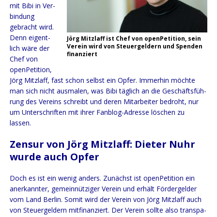
mit Bibi in Ver­
bin­dung
gebracht wird.
Denn eigent­
Jörg Mitzlaff ist Chef von open­Pe­ti­ti­on, sein
Ver­ein wird von Steu­er­gel­dern und Spen­den
lich wäre der
finanziert
Chef von
open­Pe­ti­ti­on,
Jörg Mitzlaff, fast schon selbst ein Opfer. Immer­hin möch­te
man sich nicht aus­ma­len, was Bibi täg­lich an die Geschäfts­füh­
rung des Ver­eins schreibt und deren Mit­ar­bei­ter bedroht, nur
um Unter­schrif­ten mit ihrer Fan­blog-Adres­se löschen zu
lassen.
Zensur von Jörg Mitzlaff: Dieter Nuhr
wurde auch Opfer
Doch es ist ein wenig anders. Zunächst ist open­Pe­ti­ti­on ein
aner­kann­ter, gemein­nüt­zi­ger Ver­ein und erhält För­der­gel­der
vom Land Ber­lin. Somit wird der Ver­ein von Jörg Mitzlaff auch
von Steu­er­gel­dern mit­fi­nan­ziert. Der Ver­ein soll­te also trans­pa­