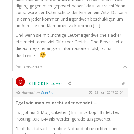
di­gung gegen mich gepos­tet haben” dazu ausreicht(denn
sonst wäre der Daten­schutz der Fir­men ein Witz. Da kann
ja dann jeder kom­men und irgend­wen beschul­di­gen um
an Adres­se und Klar­na­men zu kommen.). =)
Und wenn sie mit „rich­ti­ge Leu­te” irgend­wel­che Hacker
etc. meint, dann viel Glück vor Gericht. Eine Beweis­ket­te,
die auf ille­gal erlang­ten Infor­ma­tio­nen fußt, ist für
die Tonne…
Antworten
CHECKER Lover
Antwort an
Checker
29. Juni 2017 20:54
Egal wie man es dreht oder wendet….
Es gibt nur 3 Mög­lich­kei­ten ( Im Hin­ter­kopf: Ihr letz­tes
Pos­ting: „die E‑Mails wer­den gera­de ausgewertet“):
1.
oP hat tat­säch­lich ohne Not und ohne rich­ter­li­chen