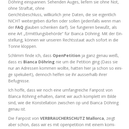
Döh­ring ein­span­nen. Sehen­den Auges, lie­fern sie ohne Not,
ohne Straf­tat, ohne
Gerichts­be­schluss, will­kür­lich jene Daten, die sie eigent­lich
NICHT
wei­ter­ge­ben dür­fen oder sol­len (jeden­falls wenn man
der
FAQ
glau­ben schen­ken darf). Sie fun­gie­ren bewußt, als
eine Art „Ermitt­lungs­be­hör­de“ für Bian­ca Döh­ring. Mit der Ein­
stel­lung, kön­nen wir unse­ren Rechts­staat auch sofort in die
Ton­ne kloppen.
Schlimm fin­de ich, dass
Open­Pe­ti­ti­on
ja ganz genau weiß,
dass es
Bian­ca Döh­ring
nie um die Peti­ti­on ging (Dass sie
nur an Adres­sen kom­men woll­te, hat­ten hier ja schon so eini­
ge spe­ku­liert), den­noch hel­fen sie ihr aus­ser­halb ihrer
Befugnisse.
Ich hof­fe, dass wir noch eine umfang­rei­che Fan­post von
Blan­ca Röh­ring erhal­ten, damit wir auch kom­plett im Bil­de
sind, wie die Kon­stel­la­ti­on zwi­schen op und Bian­ca Döh­ring
genau ist.
Die Fan­post von
VERBRAUCHERSCHUTZ
Mal­lor­ca
, zeigt
aber schon, dass wir es mit open­pe­ti­ti­on mit einem komi­