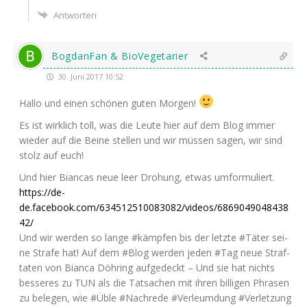
Antworten
BogdanFan & BioVegetarier
30. Juni 2017 10:52
Hal­lo und einen schö­nen guten Morgen!
Es ist wirk­lich toll, was die Leu­te hier auf dem Blog immer
wie­der auf die Bei­ne stel­len und wir müs­sen sagen, wir sind
stolz auf euch!
Und hier Bian­cas neue leer Dro­hung, etwas umformuliert.
https://de-
de.facebook.com/634512510083082/videos/6869049048438
42/
Und wir wer­den so lan­ge #kämp­fen bis der letz­te #Täter sei­
ne Stra­fe hat! Auf dem #Blog wer­den jeden #Tag neue Straf­
ta­ten von Bian­ca Döh­ring auf­ge­deckt – Und sie hat nichts
bes­se­res zu
TUN
als die Tat­sa­chen mit ihren bil­li­gen Phra­sen
zu bele­gen, wie #Üble #Nach­re­de #Ver­leum­dung #Ver­let­zung