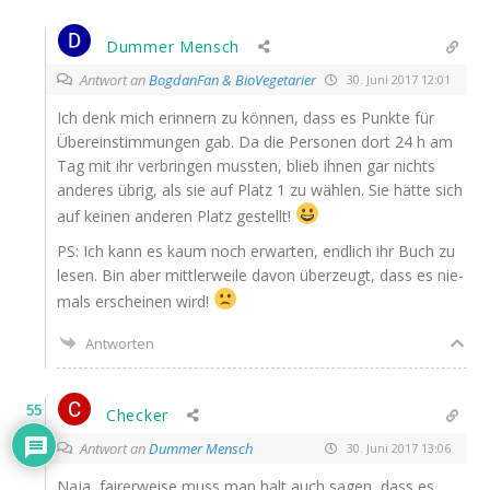
Dummer Mensch
Antwort an
BogdanFan & BioVegetarier
30. Juni 2017 12:01
Ich denk mich erin­nern zu kön­nen, dass es Punk­te für
Über­ein­stim­mun­gen gab. Da die Per­so­nen dort 24 h am
Tag mit ihr ver­brin­gen muss­ten, blieb ihnen gar nichts
ande­res übrig, als sie auf Platz 1 zu wäh­len. Sie hät­te sich
auf kei­nen ande­ren Platz gestellt!
PS
: Ich kann es kaum noch erwar­ten, end­lich ihr Buch zu
lesen. Bin aber mitt­ler­wei­le davon über­zeugt, dass es nie­
mals erschei­nen wird!
Antworten
55
Checker
Antwort an
Dummer Mensch
30. Juni 2017 13:06
Naja, fai­rer­wei­se muss man halt auch sagen, dass es