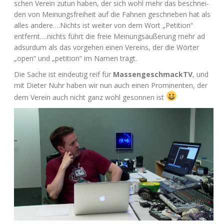
schen Ver­ein zutun haben, der sich wohl mehr das beschnei­
den von Mei­nungs­frei­heit auf die Fah­nen geschrie­ben hat als
alles andere….Nichts ist wei­ter von dem Wort „Peti­ti­on“
entfernt….nichts führt die freie Mei­nungs­äu­ße­rung mehr ad
adsur­dum als das vor­ge­hen einen Ver­eins, der die Wör­ter
„open“ und „peti­ti­on“ im Namen trägt.
Die Sache ist ein­deu­tig reif für
Mas­sen­ge­schmackTV
, und
mit Die­ter Nuhr haben wir nun auch einen Pro­mi­nen­ten, der
dem Ver­ein auch nicht ganz wohl geson­nen ist