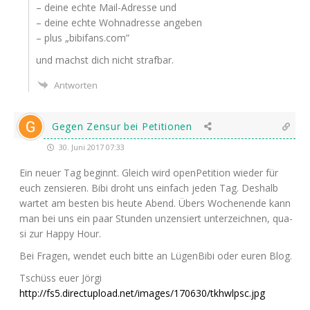
– dei­ne ech­te Mail-Adres­se und
– dei­ne ech­te Wohn­adres­se angeben
– plus „bibifans.com”
und machst dich nicht strafbar.
Antworten
Gegen Zensur bei Petitionen
30. Juni 2017 07:33
Ein neu­er Tag beginnt. Gleich wird open­Pe­ti­ti­on wie­der für
euch zen­sie­ren. Bibi droht uns ein­fach jeden Tag. Des­halb
war­tet am bes­ten bis heu­te Abend. Übers Wochen­en­de kann
man bei uns ein paar Stun­den unzen­siert unter­zeich­nen, qua­
si zur Hap­py Hour.
Bei Fra­gen, wen­det euch bit­te an Lügen­Bi­bi oder euren Blog.
Tschüss euer Jörgi
http://fs5.directupload.net/images/170630/tkhwlpsc.jpg