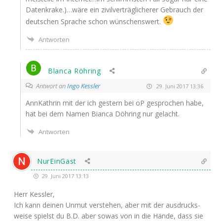
Datenkrake.)…wäre ein zivil­ver­träg­li­che­rer Gebrauch der
deut­schen Spra­che schon wünschenswert.
Antworten
Blanca Röhring
Antwort an
Ingo Kessler
29. Juni 2017 13:36
Ann­Kath­rin mit der ich ges­tern bei oP gespro­chen habe,
hat bei dem Namen Bian­ca Döh­ring nur gelacht.
Antworten
NurEinGast
29. Juni 2017 13:13
Herr Kess­ler,
Ich kann dei­nen Unmut ver­ste­hen, aber mit der aus­drucks­
wei­se spielst du B.D. aber sowas von in die Hän­de, dass sie