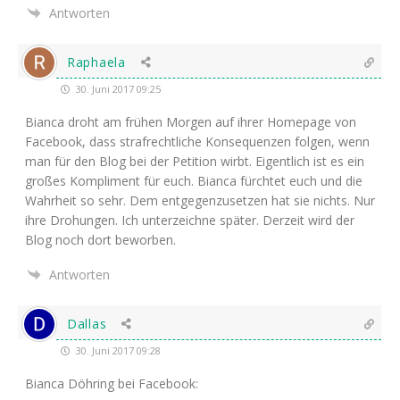
Antworten
Raphaela
30. Juni 2017 09:25
Bian­ca droht am frü­hen Mor­gen auf ihrer Home­page von
Face­book, dass straf­recht­li­che Kon­se­quen­zen fol­gen, wenn
man für den Blog bei der Peti­ti­on wirbt. Eigent­lich ist es ein
gro­ßes Kom­pli­ment für euch. Bian­ca fürch­tet euch und die
Wahr­heit so sehr. Dem ent­ge­gen­zu­set­zen hat sie nichts. Nur
ihre Dro­hun­gen. Ich unter­zeich­ne spä­ter. Der­zeit wird der
Blog noch dort beworben.
Antworten
Dallas
30. Juni 2017 09:28
Bian­ca Döh­ring bei Facebook: