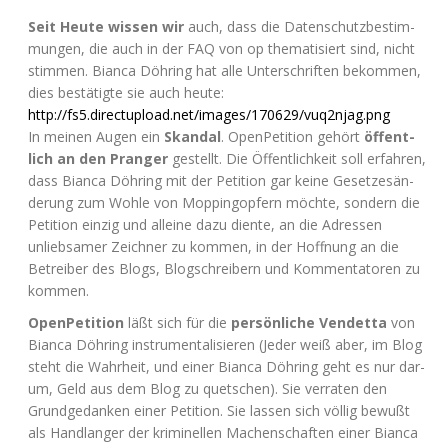
Seit Heu­te wis­sen wir
auch, dass die Daten­schutz­be­stim­
mun­gen, die auch in der
FAQ
von op the­ma­ti­siert sind, nicht
stim­men. Bian­ca Döh­ring hat alle Unter­schrif­ten bekom­men,
dies bestä­tig­te sie auch heute:
http://fs5.directupload.net/images/170629/vuq2njag.png
In mei­nen Augen ein
Skan­dal
. Open­Pe­ti­ti­on gehört
öffent­
lich an den Pran­ger
gestellt. Die Öffent­lich­keit soll erfah­ren,
dass Bian­ca Döh­ring mit der Peti­ti­on gar kei­ne Geset­zes­än­
de­rung zum Woh­le von Mop­ping­op­fern möch­te, son­dern die
Peti­ti­on ein­zig und allei­ne dazu dien­te, an die Adres­sen
unlieb­sa­mer Zeich­ner zu kom­men, in der Hoff­nung an die
Betrei­ber des Blogs, Blog­schrei­bern und Kom­men­ta­to­ren zu
kommen.
Open­Pe­ti­ti­on
läßt sich für die
per­sön­li­che Ven­det­ta
von
Bian­ca Döh­ring instru­men­ta­li­sie­ren (Jeder weiß aber, im Blog
steht die Wahr­heit, und einer Bian­ca Döh­ring geht es nur dar­
um, Geld aus dem Blog zu quet­schen). Sie ver­ra­ten den
Grund­ge­dan­ken einer Peti­ti­on. Sie las­sen sich völ­lig bewußt
als Hand­lan­ger der kri­mi­nel­len Machen­schaf­ten einer Bian­ca