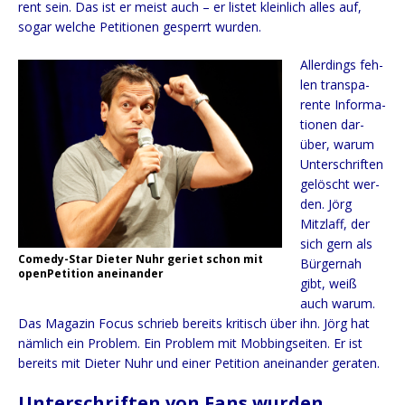
rent sein. Das ist er meist auch – er lis­tet klein­lich alles auf,
sogar wel­che Peti­tio­nen gesperrt wurden.
Aller­dings feh­
len trans­pa­
ren­te Infor­ma­
tio­nen dar­
über, war­um
Unter­schrif­ten
gelöscht wer­
den. Jörg
Mitzlaff, der
sich gern als
Come­dy-Star Die­ter Nuhr geriet schon mit
Bür­ger­nah
open­Pe­ti­ti­on aneinander
gibt, weiß
auch war­um.
Das Maga­zin Focus schrieb bereits kri­tisch über ihn. Jörg hat
näm­lich ein Pro­blem. Ein Pro­blem mit Mob­bing­sei­ten. Er ist
bereits mit Die­ter Nuhr und einer Peti­ti­on anein­an­der geraten.
Unterschriften von Fans wurden