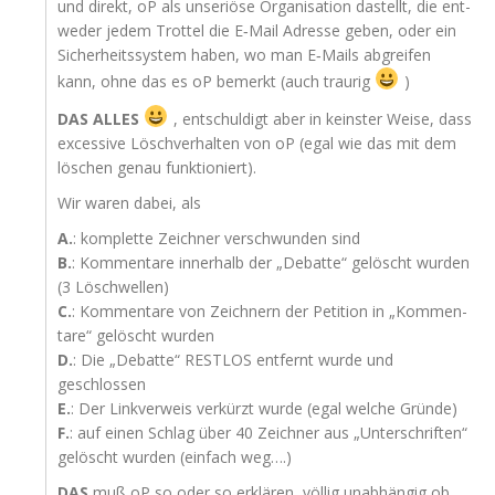
und direkt, oP als unse­riö­se Orga­ni­sa­ti­on dastellt, die ent­
we­der jedem Trot­tel die E‑Mail Adres­se geben, oder ein
Sicher­heits­sys­tem haben, wo man E‑Mails abgrei­fen
kann, ohne das es oP bemerkt (auch traurig
)
DAS
ALLES
, ent­schul­digt aber in keins­ter Wei­se, dass
exces­si­ve Lösch­ver­hal­ten von oP (egal wie das mit dem
löschen genau funktioniert).
Wir waren dabei, als
A.
: kom­plet­te Zeich­ner ver­schwun­den sind
B.
: Kom­men­ta­re inner­halb der „Debat­te“ gelöscht wur­den
(3 Löschwellen)
C.
: Kom­men­ta­re von Zeich­nern der Peti­ti­on in „Kom­men­
ta­re“ gelöscht wurden
D.
: Die „Debat­te“
RESTLOS
ent­fernt wur­de und
geschlossen
E.
: Der Link­ver­weis ver­kürzt wur­de (egal wel­che Gründe)
F.
: auf einen Schlag über 40 Zeich­ner aus „Unter­schrif­ten“
gelöscht wur­den (ein­fach weg….)
DAS
muß oP so oder so erklä­ren, völ­lig unab­hän­gig ob