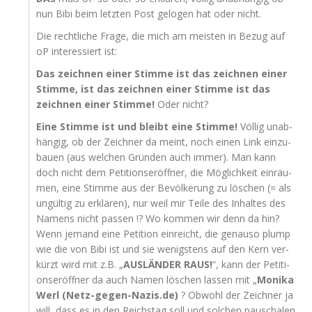
nun Bibi beim letz­ten Post gelo­gen hat oder nicht.
Die recht­li­che Fra­ge, die mich am meis­ten in Bezug auf
oP inter­es­siert ist:
Das zeich­nen einer Stim­me ist das zeich­nen einer
Stim­me, ist das zeich­nen einer Stim­me ist das
zeich­nen einer Stim­me!
Oder nicht?
Eine Stim­me ist und bleibt eine Stim­me!
Völ­lig unab­
hän­gig, ob der Zeich­ner da meint, noch einen Link ein­zu­
bau­en (aus wel­chen Grün­den auch immer). Man kann
doch nicht dem Peti­ti­ons­er­öff­ner, die Mög­lich­keit ein­räu­
men, eine Stim­me aus der Bevöl­ke­rung zu löschen (= als
ungül­tig zu erklä­ren), nur weil mir Tei­le des Inhal­tes des
Namens nicht pas­sen !? Wo kom­men wir denn da hin?
Wenn jemand eine Peti­ti­on ein­reicht, die genau­so plump
wie die von Bibi ist und sie wenigs­tens auf den Kern ver­
kürzt wird mit z.B. „
AUSLÄNDER
RAUS
!
“, kann der Peti­ti­
ons­er­öff­ner da auch Namen löschen las­sen mit „
Moni­ka
Werl (Netz-gegen-Nazis.de)
? Obwohl der Zeich­ner ja
will, dass es in den Reichs­tag soll und sol­chen pau­scha­len