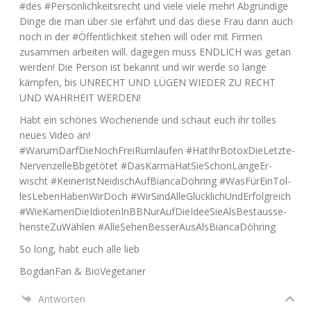
#des #Per­sön­lich­keits­recht und vie­le vie­le mehr! Abgrün­di­ge
Din­ge die man über sie erfährt und das die­se Frau dann auch
noch in der #Öffent­lich­keit ste­hen will oder mit Fir­men
zusam­men arbei­ten will. dage­gen muss
ENDLICH
was getan
wer­den! Die Per­son ist bekannt und wir wer­de so lan­ge
kämp­fen, bis
UNRECHT
UND
LÜGEN
WIEDER
ZU
RECHT
UND
WAHRHEIT
WERDEN
!
Habt ein schö­nes Wochen­en­de und schaut euch ihr tol­les
neu­es Video an!
#War­um­Darf­DieNoch­FreiR­um­lau­fen #HatIhr­Bo­tox­Die­Letz­te­
Ner­ven­zel­leBb­ge­tö­tet #Das­K­ar­maHat­Sie­Schon­Lan­ge­Er­
wischt #Kei­ne­rIst­Nei­di­sch­Auf­Bi­an­ca­Döh­ring #Was­Für­Ein­Tol­
les­Le­ben­Ha­ben­Wir­Doch #Wir­S­ind­Al­le­Glück­li­chUn­d­Er­folg­reich
#Wie­Ka­men­Die­Idio­ten­InBB­Nur­Auf­Die­Ide­eSie­Als­Best­aus­se­
hens­te­Zu­Wäh­len #Alle­Se­hen­Bes­ser­Au­sAls­Bi­an­ca­Döh­ring
So long, habt euch alle lieb
Bog­d­an­Fan & BioVegetarier
Antworten