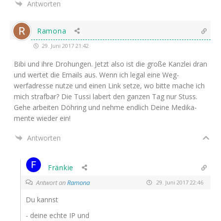
Antworten
Ramona
29. Juni 2017 21:42
Bibi und ihre Dro­hun­gen. Jetzt also ist die gro­ße Kanz­lei dran
und wer­tet die Emails aus. Wenn ich legal eine Weg­
werfadres­se nut­ze und einen Link set­ze, wo bit­te mache ich
mich straf­bar? Die Tus­si labert den gan­zen Tag nur Stuss.
Gehe arbei­ten Döh­ring und neh­me end­lich Dei­ne Medi­ka­
men­te wie­der ein!
Antworten
Fränkie
Antwort an
Ramona
29. Juni 2017 22:46
Du kannst
- dei­ne ech­te
IP
und