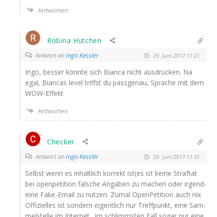
Antworten
Robina Hütchen
Antwort an
Ingo Kessler
29. Juni 2017 11:21
Ingo, bes­ser könn­te sich Bian­ca nicht aus­drü­cken. Na
egal, Bian­cas level triffst du pass­ge­nau, Spra­che mit dem
WOW-Effekt
Antworten
Checker
Antwort an
Ingo Kessler
29. Juni 2017 11:33
Selbst wenn es inhalt­lich kor­rekt ist(es ist kei­ne Straf­tat
bei open­pe­ti­ti­on fal­sche Anga­ben zu machen oder irgend­
ei­ne Fake-Email zu nut­zen. Zumal Open­Pe­ti­ti­on auch nix
Offi­zi­el­les ist son­dern eigent­lich nur Treff­punkt, eine Sam­
mel­stel­le im Internet…im schlimms­ten Fall sogar nur eine