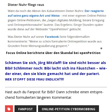
Focus Online berich­te­te über den Skan­dal bei openPetition
Schä­men Sie sich, Jörg Mitzlaff! Sie sind nicht bes­ser als
Bibi! Schlim­mer noch: Bibi lacht sich ins Fäust­chen – wie­
der einer, den sie klein gemacht hat und der pariert.
?!!!
WER
STOPPT
DIESE
FRAU
ENDLICH
Hast auch du Fan­post für BiBi? Dann schrei­be einen ent­spre­
chend for­mu­lier­ten län­ge­ren Kommentar.
FANPOST
ONLINE-PETITION CYBERMOBBING