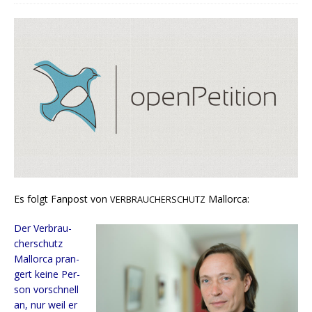
Es folgt Fan­post von
Mallorca:
VERBRAUCHERSCHUTZ
Der Ver­brau­
cher­schutz
Mal­lor­ca pran­
gert kei­ne Per­
son vor­schnell
an, nur weil er