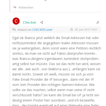
Antworten
Checker
Antwort an
CHECKER Lover
29. Juni 2017 19:01
Egal ob Bian­ca jetzt wirk­lich die Email-Adres­sen hat oder
nicht(zumindest die ange­ge­ben rea­len Adres­sen müs­sen
sie ja wei­ter­ge­ben, denn sonst wäre eine Peti­ti­on reich­lich
sinn­los, da man sie nicht auf Fakes über­prü­fen könnte…
was Bian­ca übri­gens irgend­wann zumin­dest stich­pro­ben­
ar­tig selbst tun müss­te. Das sie das nicht tun wird, wis­sen
wir alle…wie auch…von Mal­lor­ca aus.)…anfangen kann sie
damit nichts. Soweit ich weiß, müss­te sie sich ja vom
Fake-Email-Pro­vi­der die
IP
besorgen…dann mit der
IP
vom Inet-Pro­vi­der den rich­ti­gen Namen+Adresse. Wie
soll­te sie das machen, selbst wenn man sei­ne
IP
nicht
ver­schlüs­selt hät­te? Sie kann die Email bei oP ja nicht ein­
deu­tig einem Pos­ter hier zuordnen…und ich bezweif­le,
dass „der könn­te even­tu­ell auf einer Web­sei­te eine Belei­