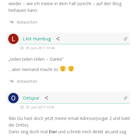
wie­der – wie ich mei­ne in dem Fall zurecht – auf den Blog
hin­hau­en kann.
Antworten
LKH Humbug
29. Juni 2017 13:44
„tei­len tei­len tei­len – Danke”
…aber nie­mand macht es
Antworten
Oelspur
29. Juni 2017 15:41
Bibi Du hast doch jetzt mei­ne email Adresse(sogar 2 und bald
die Dritte).
Dann zeig doch mal
Eier
und schreib mich direkt an,und sag