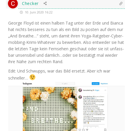
Checker
10. Juni 2020 16:22
Geor­ge Floyd ist einen hal­ben Tag unter der Erde und Bian­ca
hat nichts bes­se­res zu tun als ein Bild zu pos­ten auf dem nur
„And Brea­the…” steht, um damit ihren Yoga-Rat­ge­ber-Cyber­
mob­bing-Kri­mi-Wha­te­ver zu bewer­ben. Also ent­we­der sie hat
die letz­ten Tage kein Fern­se­hen geschaut oder sie ist unfass­
bar unsen­si­bel und dämlich…oder sie bestä­tigt mal wie­der
ihre Nähe zum rech­ten Rand.
Edit: Und Schwupps, war das Bild ersetzt. Aber ich war
schneller…