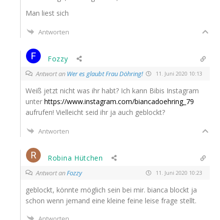
Man liest sich
Antworten
Fozzy
Antwort an
Wer es glaubt Frau Döhring!
11. Juni 2020 10:13
Weiß jetzt nicht was ihr habt? Ich kann Bibis Insta­gram
unter
https://www.instagram.com/biancadoehring_79
auf­ru­fen! Viel­leicht seid ihr ja auch geblockt?
Antworten
Robina Hütchen
Antwort an
Fozzy
11. Juni 2020 10:23
geblockt, könn­te mög­lich sein bei mir. bian­ca blockt ja
schon wenn jemand eine klei­ne fei­ne lei­se fra­ge stellt.
Antworten