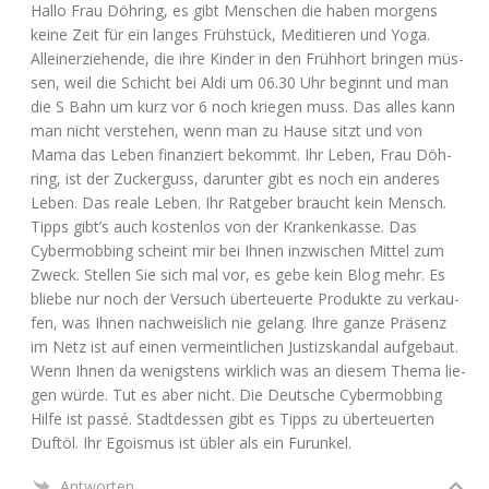
Hal­lo Frau Döh­ring, es gibt Men­schen die haben mor­gens
kei­ne Zeit für ein lan­ges Früh­stück, Medi­tie­ren und Yoga.
Allein­er­zie­hen­de, die ihre Kin­der in den Früh­hort brin­gen müs­
sen, weil die Schicht bei Aldi um 06.30 Uhr beginnt und man
die S Bahn um kurz vor 6 noch krie­gen muss. Das alles kann
man nicht ver­ste­hen, wenn man zu Hau­se sitzt und von
Mama das Leben finan­ziert bekommt. Ihr Leben, Frau Döh­
ring, ist der Zucker­guss, dar­un­ter gibt es noch ein ande­res
Leben. Das rea­le Leben. Ihr Rat­ge­ber braucht kein Mensch.
Tipps gibt’s auch kos­ten­los von der Kran­ken­kas­se. Das
Cyber­mob­bing scheint mir bei Ihnen inzwi­schen Mit­tel zum
Zweck. Stel­len Sie sich mal vor, es gebe kein Blog mehr. Es
blie­be nur noch der Ver­such über­teu­er­te Pro­duk­te zu ver­kau­
fen, was Ihnen nach­weis­lich nie gelang. Ihre gan­ze Prä­senz
im Netz ist auf einen ver­meint­li­chen Jus­tiz­skan­dal auf­ge­baut.
Wenn Ihnen da wenigs­tens wirk­lich was an die­sem The­ma lie­
gen wür­de. Tut es aber nicht. Die Deut­sche Cyber­mob­bing
Hil­fe ist pas­sé. Stadt­des­sen gibt es Tipps zu über­teu­er­ten
Duft­öl. Ihr Ego­is­mus ist übler als ein Furunkel.
Antworten