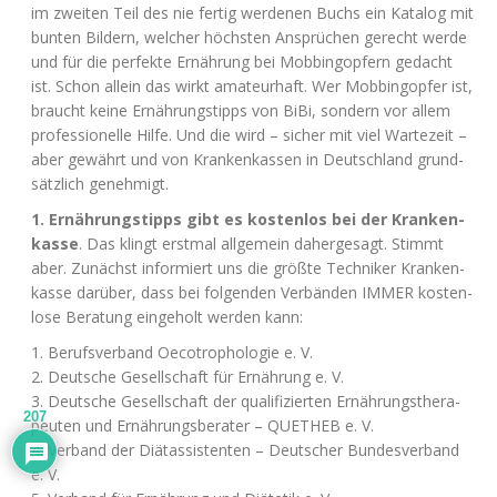
im zwei­ten Teil des nie fer­tig wer­de­nen Buchs ein Kata­log mit
bun­ten Bil­dern, wel­cher höchs­ten Ansprü­chen gerecht wer­de
und für die per­fek­te Ernäh­rung bei Mob­bing­op­fern gedacht
ist. Schon allein das wirkt ama­teur­haft. Wer Mob­bing­op­fer ist,
braucht kei­ne Ernäh­rungs­tipps von BiBi, son­dern vor allem
pro­fes­sio­nel­le Hil­fe. Und die wird – sicher mit viel War­te­zeit –
aber gewährt und von Kran­ken­kas­sen in Deutsch­land grund­
sätz­lich genehmigt.
1. Ernäh­rungs­tipps gibt es kos­ten­los bei der Kran­ken­
kas­se
. Das klingt erst­mal all­ge­mein daher­ge­sagt. Stimmt
aber. Zunächst infor­miert uns die größ­te Tech­ni­ker Kran­ken­
kas­se dar­über, dass bei fol­gen­den Ver­bän­den
IMMER
kos­ten­
lo­se Bera­tung ein­ge­holt wer­den kann:
1. Berufs­ver­band Oeco­tropho­lo­gie e. V.
2. Deut­sche Gesell­schaft für Ernäh­rung e. V.
3. Deut­sche Gesell­schaft der qua­li­fi­zier­ten Ernäh­rungs­the­ra­
207
peu­ten und Ernäh­rungs­be­ra­ter –
QUETHEB
e. V.
4. Ver­band der Diät­as­sis­ten­ten – Deut­scher Bun­des­ver­band
e. V.