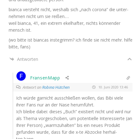
bian­ca ver­steht nicht, wes­halb sich „nach coro­na” die unter­
neh­men nicht um sie reißen.…
weil bian­ca, 41, ein extrem ekel­haf­ter, nichts kön­nen­der
mensch ist.
(wo bit­te ist bian­cas insteg­rimm? ich fin­de sie nicht mehr. hil­fe
bit­te, fans)
Antworten
FransenMapp
Antwort an
Robina Hütchen
10. Juni 2020 13:46
Ich wür­de gar­nicht aus­schlie­ßen wol­len, das Bibi vie­le
ihrer Fans nur an der Nase herumführt.
Ich blei­be dabei: die­ses „Buch” exis­tiert nicht und wird nur
als The­ma vor­ge­scho­ben, um poten­ti­el­le Inter­es­sier­te (an
Ihrer Per­son) „warm­zu­hal­ten” bis ein neu­es Pro­dukt
gefun­den wur­de, dass für die x‑te Abzo­cke her­hal­
ten kann.