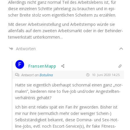
Aller­dings nicht ganz nor­mal Teil des Arbeits­le­bens ist, für
die­se ein­zel­nen Schrit­te jah­re­lang zu brau­chen und in epi­
scher Brei­te stolz vom eigent­li­chen Schei­tern zu erzählen.
Mit die­ser Arbeits­ein­stel­lung und Arbeits­tem­po wür­de sie
allen­falls auf dem zwei­ten Arbeits­markt oder in der Behin­der­
ten­werk­statt unterkommen…
Antworten
FransenMapp
Antwort an
Botulina
10. Juni 2020 14:25
Hat­te sie eigent­lich über­haupt schon­mal einen ganz „nor­
ma­len”, bie­de­ren nine to five-Job und/oder Ange­stell­ten­
ver­hälnt­nis gehabt?
Ich bin erst rela­tiv spät ein Fan ihr gewor­den. Bis­her ist
mir nur ihre (ver­mut­lich mehr oder weni­ger Schein-)
Selbst­stän­dig­keit bekannt, die­se Domi­na- und Sex-Hot­
line-Jobs, evtl. noch Escort-Service(s), ihr fake Fit­ness-