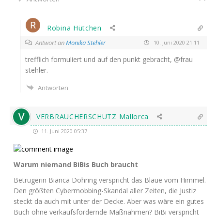
Robina Hütchen
Antwort an
Monika Stehler
10. Juni 2020 21:11
treff­lich for­mu­liert und auf den punkt gebracht, @frau
stehler.
Antworten
VERBRAUCHERSCHUTZ Mallorca
11. Juni 2020 05:37
War­um nie­mand BiBis Buch braucht
Betrü­ge­rin Bian­ca Döh­ring ver­spricht das Blaue vom Him­mel.
Den größ­ten Cyber­mob­bing-Skan­dal aller Zei­ten, die Jus­tiz
steckt da auch mit unter der Decke. Aber was wäre ein gutes
Buch ohne ver­kaufs­för­dern­de Maß­nah­men? BiBi ver­spricht