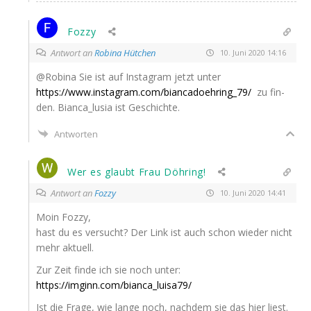
Fozzy
Antwort an
Robina Hütchen
10. Juni 2020 14:16
@Robina Sie ist auf Insta­gram jetzt unter
https://www.instagram.com/biancadoehring_79/
zu fin­
den. Bianca_lusia ist Geschichte.
Antworten
Wer es glaubt Frau Döhring!
Antwort an
Fozzy
10. Juni 2020 14:41
Moin Foz­zy,
hast du es ver­sucht? Der Link ist auch schon wie­der nicht
mehr aktuell.
Zur Zeit fin­de ich sie noch unter:
https://imginn.com/bianca_luisa79/
Ist die Fra­ge, wie lan­ge noch, nach­dem sie das hier liest.