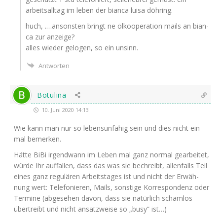
arbeits­all­tag im leben der bian­ca lui­sa döhring.
huch, .…ansons­ten bringt ne ölko­ope­ra­ti­on mails an bian­
ca zur anzeige?
alles wie­der gelo­gen, so ein unsinn.
Antworten
Botulina
10. Juni 2020 14:13
Wie kann man nur so lebens­un­fä­hig sein und dies nicht ein­
mal bemerken.
Hät­te BiBi irgend­wann im Leben mal ganz nor­mal gear­bei­tet,
wür­de Ihr auf­fal­len, dass das was sie bech­reibt, allen­falls Teil
eines ganz regu­lä­ren Arbeits­ta­ges ist und nicht der Erwäh­
nung wert: Tele­fo­nie­ren, Mails, sons­ti­ge Kor­re­spon­denz oder
Ter­mi­ne (abge­se­hen davon, dass sie natür­lich scham­los
über­treibt und nicht ansatz­wei­se so „busy” ist…)