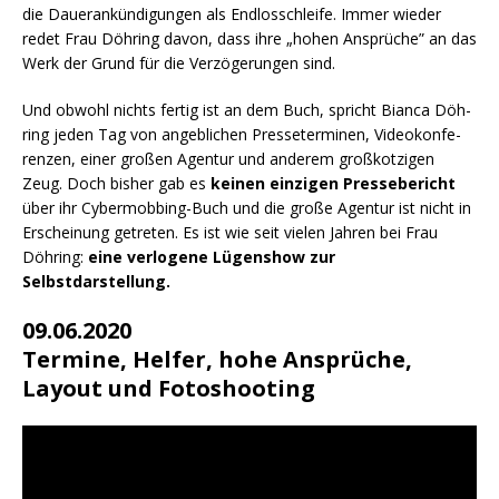
die Dau­er­an­kün­di­gun­gen als End­los­schlei­fe. Immer wie­der
redet Frau Döh­ring davon, dass ihre „hohen Ansprü­che” an das
Werk der Grund für die Ver­zö­ge­run­gen sind.
Und obwohl nichts fer­tig ist an dem Buch, spricht Bian­ca Döh­
ring jeden Tag von angeb­li­chen Pres­se­ter­mi­nen, Video­kon­fe­
ren­zen, einer gro­ßen Agen­tur und ande­rem groß­kot­zi­gen
Zeug. Doch bis­her gab es
kei­nen ein­zi­gen Pres­se­be­richt
über ihr Cyber­mob­bing-Buch und die gro­ße Agen­tur ist nicht in
Erschei­nung getre­ten. Es ist wie seit vie­len Jah­ren bei Frau
Döh­ring:
eine ver­lo­ge­ne Lügen­show zur
Selbstdarstellung.
09.06.2020
Termine, Helfer, hohe Ansprüche,
Layout und Fotoshooting