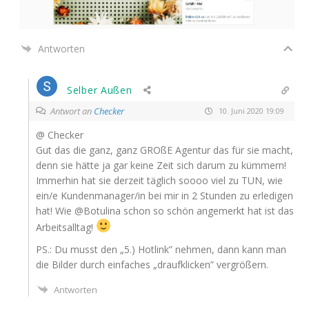
Antworten
Selber Außen
Antwort an
Checker
10. Juni 2020 19:09
@ Che­cker
Gut das die ganz, ganz GRO­ßE Agen­tur das für sie macht,
denn sie hät­te ja gar kei­ne Zeit sich dar­um zu kümmern!
Immer­hin hat sie der­zeit täg­lich soooo viel zu
TUN
, wie
ein/e Kundenmanager/in bei mir in 2 Stun­den zu erle­di­gen
hat! Wie @Botulina schon so schön ange­merkt hat ist das
Arbeitsalltag!
PS
.: Du musst den „5.) Hot­link” neh­men, dann kann man
die Bil­der durch ein­fa­ches „drauf­kli­cken” vergrößern.
Antworten