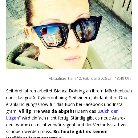
Aktua­li­siert am 12. Febru­ar 2026 um 13:49 Uhr
Seit drei Jah­ren arbei­tet Bian­ca Döh­ring an ihrem Mär­chen­buch
über das gro­ße Cyber­mob­bing. Seit einem Jahr läuft ihre Dau­
er­an­kün­di­gungs­show für das Buch bei Face­book und Insta­
gram.
Völ­lig irre was da abgeht!
Denn das „
Buch der
Lügen
” wird ein­fach nicht fer­tig. Stän­dig gibt es neue Aus­re­
den, war­um es nicht vor­wärts geht und der Ver­kaufs­start ver­
scho­ben wer­den muss.
Bis heu­te gibt es kei­nen