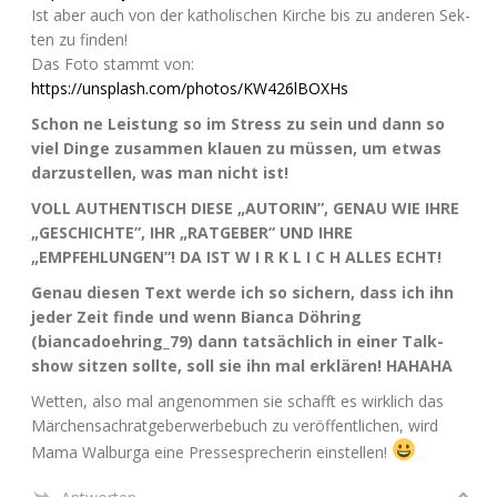
Ist aber auch von der katho­li­schen Kir­che bis zu ande­ren Sek­
ten zu finden!
Das Foto stammt von:
https://unsplash.com/photos/KW426lBOXHs
Schon ne Leis­tung so im Stress zu sein und dann so
viel Din­ge zusam­men klau­en zu müs­sen, um etwas
dar­zu­stel­len, was man nicht ist!
VOLL
AUTHENTISCH
DIESE
„
AUTORIN
”,
GENAU
WIE
IHRE
„
GESCHICHTE
”,
IHR
„
RATGEBER
”
UND
IHRE
„
EMPFEHLUNGEN
”!
DA
IST
W I R K L I C H
ALLES
ECHT
!
Genau die­sen Text wer­de ich so sichern, dass ich ihn
jeder Zeit fin­de und wenn Bian­ca Döh­ring
(biancadoehring_79) dann tat­säch­lich in einer Talk­
show sit­zen soll­te, soll sie ihn mal erklä­ren!
HAHAHA
Wet­ten, also mal ange­nom­men sie schafft es wirk­lich das
Mär­chen­sach­rat­ge­ber­wer­be­buch zu ver­öf­fent­li­chen, wird
Mama Wal­bur­ga eine Pres­se­spre­che­rin einstellen!