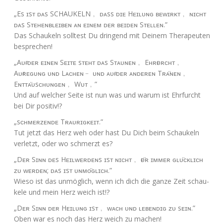
„Es ɪsᴛ ᴅᴀs
SCHAUKELN
﹐ ᴅᴀss ᴅɪᴇ Hᴇɪʟᴜɴɢ ʙᴇᴡɪʀᴋᴛ﹐ ɴɪᴄʜᴛ
ᴅᴀs Sᴛᴇʜᴇɴʙʟᴇɪʙᴇɴ ᴀɴ ᴇɪɴᴇᴍ ᴅᴇʀ ʙᴇɪᴅᴇɴ Sᴛᴇʟʟᴇɴ.”
Das Schau­keln soll­test Du drin­gend mit Dei­nem The­ra­peu­ten
besprechen!
„Aᴜғ ᴅᴇʀ ᴇɪɴᴇɴ Sᴇɪᴛᴇ sᴛᴇʜᴛ ᴅᴀs Sᴛᴀᴜɴᴇɴ﹐ Eʜʀғᴜʀᴄʜᴛ﹐
Aᴜғʀᴇɢᴜɴɢ ᴜɴᴅ Lᴀᴄʜᴇɴ﹣ ᴜɴᴅ ᴀᴜғ ᴅᴇʀ ᴀɴᴅᴇʀᴇɴ Tʀᴀ̈ɴᴇɴ﹐
Eɴᴛᴛᴀ̈ᴜsᴄʜᴜɴɢᴇɴ﹐ Wᴜᴛ﹐”
Und auf wel­cher Sei­te ist nun was und war­um ist Ehr­furcht
bei Dir positiv!?
„sᴄʜᴍᴇʀᴢᴇɴᴅᴇ Tʀᴀᴜʀɪɢᴋᴇɪᴛ.”
Tut jetzt das Herz weh oder hast Du Dich beim Schau­keln
ver­letzt, oder wo schmerzt es?
„Dᴇʀ Sɪɴɴ ᴅᴇs Hᴇɪʟᴡᴇʀᴅᴇɴs ɪsᴛ ɴɪᴄʜᴛ﹐ ғᴜ̈ʀ ɪᴍᴍᴇʀ ɢʟᴜ̈ᴄᴋʟɪᴄʜ
ᴢᴜ ᴡᴇʀᴅᴇɴ; ᴅᴀs ɪsᴛ ᴜɴᴍᴏ̈ɢʟɪᴄʜ.”
Wie­so ist das unmög­lich, wenn ich dich die gan­ze Zeit schau­
ke­le und mein Herz weich ist!?
„Dᴇʀ Sɪɴɴ ᴅᴇʀ Hᴇɪʟᴜɴɢ ɪsᴛ﹐ ᴡᴀᴄʜ ᴜɴᴅ ʟᴇʙᴇɴᴅɪɢ ᴢᴜ sᴇɪɴ.”
Oben war es noch das Herz weich zu machen!