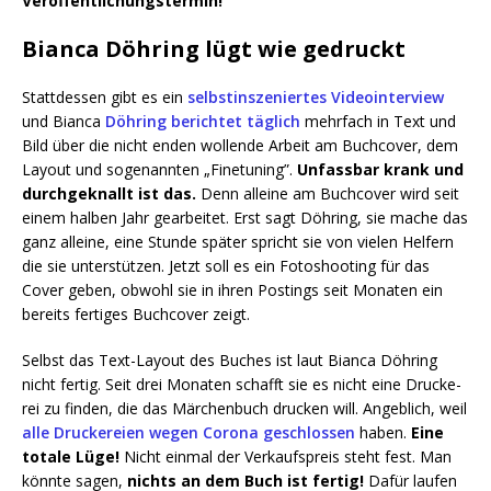
Veröffentlichungstermin!
Bianca Döhring lügt wie gedruckt
Statt­des­sen gibt es ein
selbst­in­sze­nier­tes Video­in­ter­view
und Bian­ca
Döh­ring berich­tet täg­lich
mehr­fach in Text und
Bild über die nicht enden wol­len­de Arbeit am Buch­co­ver, dem
Lay­out und soge­nann­ten „Fine­tu­ning”.
Unfass­bar krank und
durch­ge­knallt ist das.
Denn allei­ne am Buch­co­ver wird seit
einem hal­ben Jahr gear­bei­tet. Erst sagt Döh­ring, sie mache das
ganz allei­ne, eine Stun­de spä­ter spricht sie von vie­len Hel­fern
die sie unter­stüt­zen. Jetzt soll es ein Foto­shoo­ting für das
Cover geben, obwohl sie in ihren Pos­tings seit Mona­ten ein
bereits fer­ti­ges Buch­co­ver zeigt.
Selbst das Text-Lay­out des Buches ist laut Bian­ca Döh­ring
nicht fer­tig. Seit drei Mona­ten schafft sie es nicht eine Dru­cke­
rei zu fin­den, die das Mär­chen­buch dru­cken will. Angeb­lich, weil
alle Dru­cke­rei­en wegen Coro­na geschlos­sen
haben.
Eine
tota­le Lüge!
Nicht ein­mal der Ver­kaufs­preis steht fest. Man
könn­te sagen,
nichts an dem Buch ist fer­tig!
Dafür lau­fen