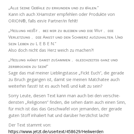
„Aʟʟᴇ sᴇɪɴᴇ Gᴇғᴜ̈ʜʟᴇ ᴢᴜ ᴇʀᴋᴜɴᴅᴇɴ ᴜɴᴅ ᴢᴜ ғᴜ̈ʜʟᴇɴ.”
Kann ich auch XHams­ter emp­feh­len oder Pro­duk­te von
ORION
®, falls ein/e Partner/in fehlt!
„Hᴇɪʟᴜɴɢ ʜᴇɪ­ßᴛ﹐ ʙᴇɪ ᴍɪʀ ᴢᴜ ʙʟᴇɪʙᴇɴ ᴜɴᴅ ᴅɪᴇ Wᴜᴛ﹐ ᴅɪᴇ
Vᴇʀʟᴇᴛᴢᴜɴɢ﹐ ᴅɪᴇ Aɴɢsᴛ ᴜɴᴅ ᴅᴇɴ Sᴄʜᴍᴇʀᴢ ᴀᴜsᴢᴜʜᴀʟᴛᴇɴ. Uɴᴅ
sᴇɪɴ Lᴇʙᴇɴ ᴢᴜ L E B E N.”
Also doch nicht das Herz weich zu machen?!
„Hᴇɪʟᴜɴɢ ʜᴀ̈ɴɢᴛ ᴅᴀᴍɪᴛ ᴢᴜsᴀᴍᴍᴇɴ﹐ ɢʟᴇɪᴄʜᴢᴇɪᴛɪɢ ɢᴀɴᴢ ᴜɴᴅ
ᴢᴇʀʙʀᴏᴄʜᴇɴ ᴢᴜ sᴇɪɴ!”
Sage das mal mei­ner Lieb­lings­tas­se „Fickt Euch”, die gera­de
zu Bruch gegan­gen ist, damit sie mei­nen Matcha­tee auch
wei­ter­hin fasst! Ist es auch heiß und kalt zu sein?
Sor­ry Leu­te, die­sen Text kann man auch bei den ver­schie­
dens­ten „Reli­gio­nen” fin­den, die sehen dar­in auch einen Sinn,
für mich ist das das Geschwa­fel von jeman­den, der gera­de
guten Stoff inha­liert hat und dar­über herz­lichst lacht!
Der Text stammt von:
https://www.jetzt.de/usertext/458629/Heilwerden