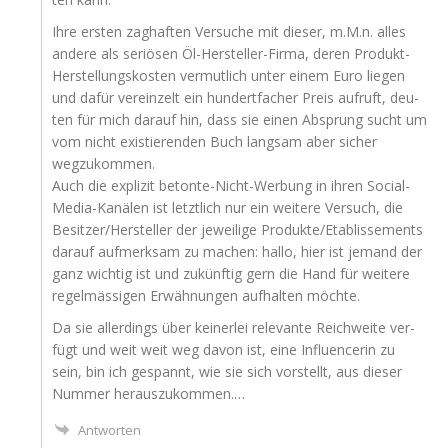
Ihre ers­ten zag­haf­ten Ver­su­che mit die­ser, m.M.n. alles
ande­re als seriö­sen Öl-Her­stel­ler-Fir­ma, deren Pro­dukt-
Her­stel­lungs­kos­ten ver­mut­lich unter einem Euro lie­gen
und dafür ver­ein­zelt ein hun­dert­fa­cher Preis auf­ruft, deu­
ten für mich dar­auf hin, dass sie einen Absprung sucht um
vom nicht exis­tie­ren­den Buch lang­sam aber sicher
wegzukommen.
Auch die expli­zit beton­te-Nicht-Wer­bung in ihren Social-
Media-Kanä­len ist letzt­lich nur ein wei­te­re Ver­such, die
Besitzer/Hersteller der jewei­li­ge Produkte/Etablissements
dar­auf auf­merk­sam zu machen: hal­lo, hier ist jemand der
ganz wich­tig ist und zukünf­tig gern die Hand für wei­te­re
regel­mäs­si­gen Erwäh­nun­gen auf­hal­ten möchte.
Da sie aller­dings über kei­ner­lei rele­van­te Reich­wei­te ver­
fügt und weit weit weg davon ist, eine Influen­ce­rin zu
sein, bin ich gespannt, wie sie sich vor­stellt, aus die­ser
Num­mer herauszukommen.…
Antworten