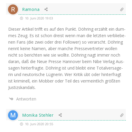
Ramona
10. Juni 2020 19:03
Die­ser Arti­kel trifft es auf den Punkt. Döh­ring erzählt ein dum­
mes Zeug. Es ist schon dreist wenn man die letz­ten ver­blie­be­
nen Fans (die zwei oder drei Fol­lower) so ver­arscht. Döh­ring
nennt kei­ne Namen, aber man­che Pres­se­ver­tre­ter wol­len
nicht so berich­ten wie sie woll­te. Döh­ring nagt immer noch
dar­an, daß die Neue Pres­se Han­no­ver beim Nibe Ver­lag Aus­
sa­gen hin­ter­frag­te. Döh­ring ist und bleibt eine Total­ver­sa­ge­
rin und neu­to­ri­sche Lüg­ne­rin. Wer Kri­tik übt oder hin­ter­fragt
ist kri­mi­nell, ein Mob­ber oder Teil des ver­meint­lich größ­ten
Justizskandals.
Antworten
Monika Stehler
10. Juni 2020 20:55