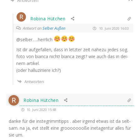
Antworten
Robina Hütchen
Antwort an
Selber Außen
10. Juni 2020 16:03
@selber.….herrlich
Ist dir auf­ge­fal­len, dass in letz­ter zeit nahe­zu jedes sog.
foto von bian­ca nicht! bian­ca zeigt? wie auch das in dei­
nem artikel.
(oder hal­lu­zi­nie­re ich?)
Antworten
Robina Hütchen
10. Juni 2020 15:48
dan­ke für die insteg­rimm­tipps . aber irgend etwas ist da selt­
sam. na ja, evt stellt eine grooooooo­ße ine­tagen­tur alles für
sie um.