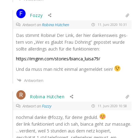
Fozzy
Antwort an
Robina Hütchen
11. Juni 2020 10:31
Das stimmt Robi­na! Der Link, der hier dan­kens­weis ges­
tern von „Wer es glaubt Frau Döh­ring” gepos­tet wur­de
soll­te aller­dings auch für die funktionieren:
https://imginn.com/stories/bianca_luisa79/
Und da muss man nicht ein­mal ange­mel­det sein!
Antworten
Robina Hütchen
Antwort an
Fozzy
11. Juni 2020 10:58
noch­mal dan­ke @fozzy, für dei­ne geduld.
der link funk­tio­niert und ich sah, bian­ca geht zur massage.
…verdient, weil 5 stun­den aus dem netz kopiert,
geschätzt 1 std tele­fo­niert, sel­le­rie­brei gemust. ein