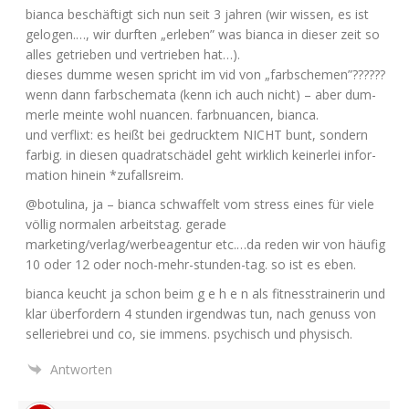
bian­ca beschäf­tigt sich nun seit 3 jah­ren (wir wis­sen, es ist
gelo­gen.…, wir durf­ten „erle­ben” was bian­ca in die­ser zeit so
alles getrie­ben und ver­trie­ben hat…).
die­ses dum­me wesen spricht im vid von „farb­sche­men”??????
wenn dann farb­sche­ma­ta (kenn ich auch nicht) – aber dum­
mer­le mein­te wohl nuan­cen. farb­nu­an­cen, bianca.
und ver­flixt: es heißt bei gedruck­tem
NICHT
bunt, son­dern
far­big. in die­sen qua­drat­schä­del geht wirk­lich kei­ner­lei infor­
ma­ti­on hin­ein *zufalls­reim.
@botulina, ja – bian­ca schwaf­felt vom stress eines für vie­le
völ­lig nor­ma­len arbeits­tag. gera­de
marketing/verlag/werbeagentur etc.…da reden wir von häu­fig
10 oder 12 oder noch-mehr-stun­den-tag. so ist es eben.
bian­ca keucht ja schon beim g e h e n als fit­ness­trai­ne­rin und
klar über­for­dern 4 stun­den irgend­was tun, nach genuss von
sel­le­rie­brei und co, sie immens. psy­chisch und physisch.
Antworten