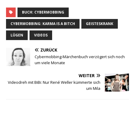
BUCH: CYBERMOBBING
CYBERMOBBING: KARMA IS A BITCH
GEISTESKRANK
LÜGEN
VIDEOS
ZURÜCK
Cybermobbing-Märchenbuch verzögert sich noch
um viele Monate
WEITER
Videodreh mit BiBi: Nur René Weller kümmerte sich
um Mila