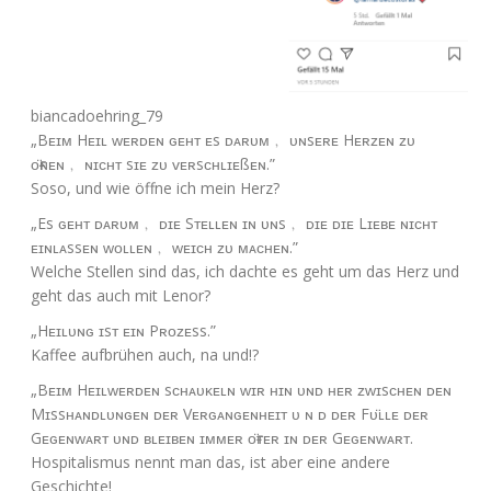
biancadoehring_79
„Bᴇɪᴍ Hᴇɪʟ ᴡᴇʀᴅᴇɴ ɢᴇʜᴛ ᴇs ᴅᴀʀᴜᴍ﹐ ᴜɴsᴇʀᴇ Hᴇʀᴢᴇɴ ᴢᴜ
ᴏ̈ғғɴᴇɴ﹐ ɴɪᴄʜᴛ sɪᴇ ᴢᴜ ᴠᴇʀsᴄʜʟɪᴇßᴇɴ.”
Soso, und wie öff­ne ich mein Herz?
„Es ɢᴇʜᴛ ᴅᴀʀᴜᴍ﹐ ᴅɪᴇ Sᴛᴇʟʟᴇɴ ɪɴ ᴜɴs﹐ ᴅɪᴇ ᴅɪᴇ Lɪᴇʙᴇ ɴɪᴄʜᴛ
ᴇɪɴʟᴀs­sᴇɴ ᴡᴏʟʟᴇɴ﹐ ᴡᴇɪᴄʜ ᴢᴜ ᴍᴀᴄʜᴇɴ.”
Wel­che Stel­len sind das, ich dach­te es geht um das Herz und
geht das auch mit Lenor?
„Hᴇɪʟᴜɴɢ ɪsᴛ ᴇɪɴ Pʀᴏᴢᴇss.”
Kaf­fee auf­brü­hen auch, na und!?
„Bᴇɪᴍ Hᴇɪʟᴡᴇʀᴅᴇɴ sᴄʜᴀᴜᴋᴇʟɴ ᴡɪʀ ʜɪɴ ᴜɴᴅ ʜᴇʀ ᴢᴡɪsᴄʜᴇɴ ᴅᴇɴ
Mɪs­sʜᴀɴᴅʟᴜɴɢᴇɴ ᴅᴇʀ Vᴇʀɢᴀɴɢᴇɴʜᴇɪᴛ ᴜ ɴ ᴅ ᴅᴇʀ Fᴜ̈ʟʟᴇ ᴅᴇʀ
Gᴇɢᴇɴᴡᴀʀᴛ ᴜɴᴅ ʙʟᴇɪʙᴇɴ ɪᴍᴍᴇʀ ᴏ̈ғᴛᴇʀ ɪɴ ᴅᴇʀ Gᴇɢᴇɴᴡᴀʀᴛ.
Hos­pi­ta­lis­mus nennt man das, ist aber eine ande­re
Geschichte!