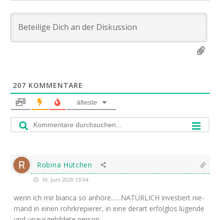
207
KOMMENTARE
älteste
Robina Hütchen
10. Juni 2020 13:04
wenn ich mir bian­ca so anhöre.…..
NATÜRLICH
inves­tiert nie­
mand in einen rohr­kre­pie­rer, in eine der­art erfolg­los lügen­de
und unaus­ge­bil­de­te person.