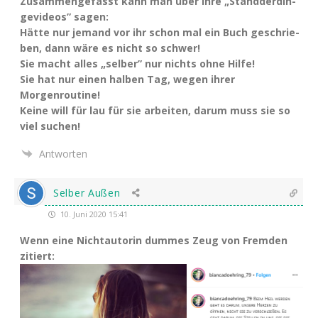
Zusam­men­ge­fasst kann man über ihre „Stand­der­din­
ge­vi­de­os” sagen:
Hät­te nur jemand vor ihr schon mal ein Buch geschrie­
ben, dann wäre es nicht so schwer!
Sie macht alles „sel­ber” nur nichts ohne Hilfe!
Sie hat nur einen hal­ben Tag, wegen ihrer
Morgenroutine!
Kei­ne will für lau für sie arbei­ten, dar­um muss sie so
viel suchen!
Antworten
Selber Außen
10. Juni 2020 15:41
Wenn eine Nicht­au­to­rin dum­mes Zeug von Frem­den
zitiert: