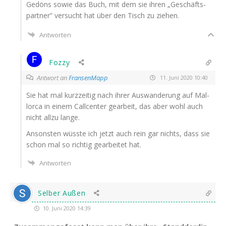
Gedöns sowie das Buch, mit dem sie ihren „Geschäfts­
part­ner” ver­sucht hat über den Tisch zu ziehen.
Antworten
Fozzy
Antwort an
FransenMapp
11. Juni 2020 10:40
Sie hat mal kurz­zei­tig nach ihrer Aus­wan­de­rung auf Mal­
lor­ca in einem Call­cen­ter gear­beit, das aber wohl auch
nicht all­zu lange.
Ansons­ten wüss­te ich jetzt auch rein gar nichts, dass sie
schon mal so rich­tig gear­bei­tet hat.
Antworten
Selber Außen
10. Juni 2020 14:39