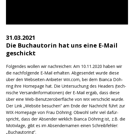
31.03.2021
Die Buchautorin hat uns eine E-Mail
geschickt
Fol­gen­des wol­len wir nach­rei­chen: Am 10.11.2020 haben wir
die nach­fol­gen­de E‑Mail erhal­ten. Abge­sen­det wur­de die­se
über den Web­sei­ten-Anbie­ter
.com, bei dem Bian­ca Döh­
WIX
ring ihre Home­page hat. Die Unter­su­chung des Hea­ders (tech­
ni­sche Ver­sand­in­for­ma­tio­nen) der E‑Mail ergab, dass die­se
über eine Web-Benut­zer­ober­flä­che von
ver­schickt wur­de.
WIX
Der Link „Web­site besu­chen” am Ende der Nach­richt führt zur
WIX-Home­page von Frau Döh­ring. Obwohl sehr viel dafür­
spricht, dass der Absen­der wirk­lich Bian­ca Döh­ring ist, z.B. die
Motiv­la­ge, gibt es im Absen­der­na­men einen Schreib­feh­ler:
„Buch­au­to­ring”.