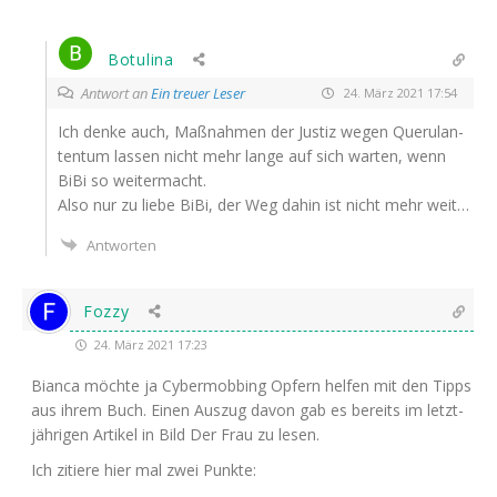
Botulina
Antwort an
Ein treuer Leser
24. März 2021 17:54
Ich den­ke auch, Maß­nah­men der Jus­tiz wegen Que­ru­lan­
ten­tum las­sen nicht mehr lan­ge auf sich war­ten, wenn
BiBi so weitermacht.
Also nur zu lie­be BiBi, der Weg dahin ist nicht mehr weit…
Antworten
Fozzy
24. März 2021 17:23
Bian­ca möch­te ja Cyber­mob­bing Opfern hel­fen mit den Tipps
aus ihrem Buch. Einen Aus­zug davon gab es bereits im letzt­
jäh­ri­gen Arti­kel in Bild Der Frau zu lesen.
Ich zitie­re hier mal zwei Punkte: