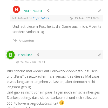
NurEinGast
Antwort an
Capt. Future
25. März 2021 10:24
Und laut die­sem Post heißt die Dame auch nicht Vioeln­ta
son­dern Violanta :)))
Antworten
Botulina
24. März 2021 22:21
BiBi scheint mal wie­der auf Fol­lower-Shop­ping­tour zu sein
und „Fans” dazu­zu­kau­fen – sie ver­sucht es die­ses Mal zwar
etwas lang­sa­mer ange­hen zu las­sen, aber den­noch nicht
lang­sam genug.…
Und gab es nicht vor ein paar Tagen noch ein schein­hei­li­ges
Dan­kes­pos­ting, dass sie so dank­bar sei und sich selbst zu
500 Fol­lo­wern beglückwünschte?