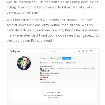
was sie machen soll. Ok, den hat­te sie im Prin­zip noch nie so
rich­tig. Aber momen­tan schei­nen ihr tat­säch­lich alle Fäl­le
davon zu schwimmen
Wie Che­cker schon mal wo anders hier erwähnt hat, dies
scheint sowas wie das letz­te Auf­bäu­men zu sein. Was soll
denn danach noch kom­men? Obwohl, Bian­ca hat uns immer
mal wie­der über­rascht und doch noch einen drauf gesetzt. Es
bleibt auf jeden Fall spannend.