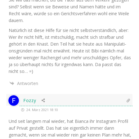
sind? Selbst wenn sie Bewei­se und Namen hät­te und im
Recht wäre, wür­de so ein Gerichts­ver­fah­ren wohl eine Wei­le
dauern.
Natür­lich ist die­se Hil­fe für sie nicht selbst­ver­ständ­lich, aber:
Wer ihr nicht hilft, ist mit­schul­dig, macht sich straf­bar und
gehört in den Knast. Den Teil hat sie heu­te aus Mani­pu­la­ti­
ons­grün­den mal nicht erwähnt. Heu­te ist Bibi näm­lich mal
wie­der weni­ger Rachen­gel und mehr unschul­di­ges Opfer, das
ja so über­haupt nichts für irgend­was kann. Da passt das
nicht so… =)
Antworten
Fozzy
24. März 2021 18:10
Und seit lan­gem mal wie­der, hat Bian­ca ihr Insta­gram Pro­fil
auf Pri­vat gestellt. Das hat sie eigent­lich immer dann
gemacht, wenn sie mal wie­der rein gar kei­nen Plan mehr hat,