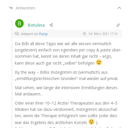
Antworten
Botulina
Antwort an
Fozzy
24. März 2021 17:51
Da BiBi all die­se Tipps wie wir alle wis­sen ver­mut­lich
(unge­le­sen!) ein­fach von irgend­wo per copy & pas­te über­
nom­men hat, kennt sie deren Inhalt gar nicht – ergo,
kann die­se auch gar nicht „sel­ber” befolgen
By the way – BiBis Insteg­rimm ist (ver­mut­lich) aus
„ermitt­lungs­tech­ni­schen Grün­den” mal wie­der auf privat.
Mal sehen, wie lan­ge die inten­si­ven Ermitt­lun­gen die­ses
Mal andauern…
Oder einer ihrer 10–12 Ärzte/ The­ra­peu­ten aus den 4–5
Kli­ni­ken hat sie dazu ver­don­nert, Insteg­rimm abzu­schal­
ten, wenn die The­ra­pie erfolg­reich sein soll­te (oder dies
war das Ergeb­nis des ärzt­li­chen Konzils
).