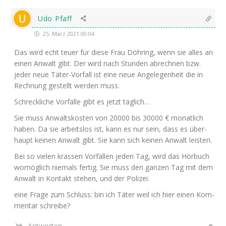
Udo Pfaff
25. März 2021 00:04
Das wird echt teu­er für die­se Frau Döh­ring, wenn sie alles an
einen Anwalt gibt. Der wird nach Stun­den abrech­nen bzw.
jeder neue Täter-Vor­fall ist eine neue Ange­le­gen­heit die in
Rech­nung gestellt wer­den muss.
Schreck­li­che Vor­fäl­le gibt es jetzt täglich…
Sie muss Anwalts­kos­ten von 20000 bis 30000 € monat­lich
haben. Da sie arbeits­los ist, kann es nur sein, dass es über­
haupt kei­nen Anwalt gibt. Sie kann sich kei­nen Anwalt leisten.
Bei so vie­len kras­sen Vor­fäl­len jeden Tag, wird das Hör­buch
womög­lich nie­mals fer­tig. Sie muss den gan­zen Tag mit dem
Anwalt in Kon­takt ste­hen, und der Polizei.
eine Fra­ge zum Schluss: bin ich Täter weil ich hier einen Kom­
men­tar schreibe?
Antworten