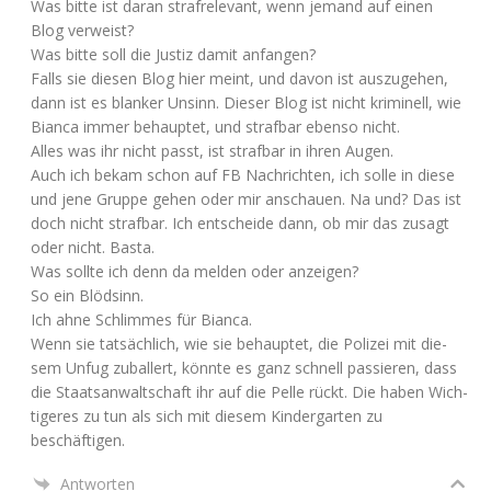
Was bit­te ist dar­an straf­re­le­vant, wenn jemand auf einen
Blog verweist?
Was bit­te soll die Jus­tiz damit anfangen?
Falls sie die­sen Blog hier meint, und davon ist aus­zu­ge­hen,
dann ist es blan­ker Unsinn. Die­ser Blog ist nicht kri­mi­nell, wie
Bian­ca immer behaup­tet, und straf­bar eben­so nicht.
Alles was ihr nicht passt, ist straf­bar in ihren Augen.
Auch ich bekam schon auf
FB
Nach­rich­ten, ich sol­le in die­se
und jene Grup­pe gehen oder mir anschau­en. Na und? Das ist
doch nicht straf­bar. Ich ent­schei­de dann, ob mir das zusagt
oder nicht. Basta.
Was soll­te ich denn da mel­den oder anzeigen?
So ein Blödsinn.
Ich ahne Schlim­mes für Bianca.
Wenn sie tat­säch­lich, wie sie behaup­tet, die Poli­zei mit die­
sem Unfug zubal­lert, könn­te es ganz schnell pas­sie­ren, dass
die Staats­an­walt­schaft ihr auf die Pel­le rückt. Die haben Wich­
ti­ge­res zu tun als sich mit die­sem Kin­der­gar­ten zu
beschäftigen.
Antworten