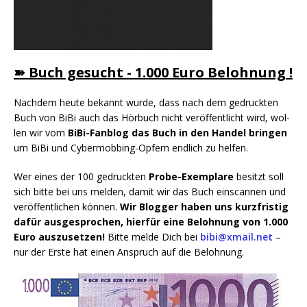
➽ Buch gesucht - 1.000 Euro Belohnung !
Nach­dem heu­te bekannt wur­de, dass nach dem gedruck­ten
Buch von BiBi auch das Hör­buch nicht ver­öf­fent­licht wird, wol­
len wir vom
BiBi-Fan­blog das Buch in den Han­del brin­gen
um BiBi und Cyber­mob­bing-Opfern end­lich zu helfen.
Wer eines der 100 gedruck­ten
Pro­be-Exem­pla­re
besitzt soll
sich bit­te bei uns mel­den, damit wir das Buch ein­scan­nen und
ver­öf­fent­li­chen kön­nen.
Wir Blog­ger haben uns kurz­fris­tig
dafür aus­ge­spro­chen, hier­für eine Beloh­nung von 1.000
Euro aus­zu­set­zen!
Bit­te mel­de Dich bei
bibi@xmail.net
–
nur der Ers­te hat einen Anspruch auf die Belohnung.