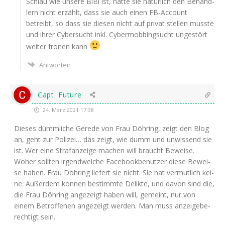
Schlau wie unse­re BiBi ist, hat­te sie natür­lich den Behand­
lern nicht erzählt, dass sie auch einen FB-Account
betreibt, so dass sie die­sen nicht auf pri­vat stel­len muss­te
und ihrer Cyber­sucht inkl. Cyber­mob­bing­sucht unge­stört
wei­ter frö­nen kann
Antworten
Capt. Future
24. März 2021 17:38
Die­ses dümm­li­che Gere­de von Frau Döh­ring, zeigt den Blog
an, geht zur Poli­zei… das zeigt, wie dumm und unwis­send sie
ist. Wer eine Straf­an­zei­ge machen will braucht Bewei­se.
Woher soll­ten irgend­wel­che Face­book­be­nut­zer die­se Bewei­
se haben. Frau Döh­ring lie­fert sie nicht. Sie hat ver­mut­lich kei­
ne. Außer­dem kön­nen bestimm­te Delik­te, und davon sind die,
die Frau Döh­ring ange­zeigt haben will, gemeint, nur von
einem Betrof­fe­nen ange­zeigt wer­den. Man muss anzei­ge­be­
rech­tigt sein.