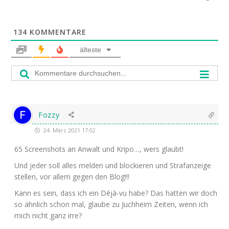
134
KOMMENTARE
älteste
Fozzy
24. März 2021 17:02
65 Screen­shots an Anwalt und Kri­po…, wers glaubt!
Und jeder soll alles mel­den und blo­ckie­ren und Straf­an­zei­ge
stel­len, vor allem gegen den Blog!!!
Kann es sein, dass ich ein Déjà-vu habe? Das hat­ten wir doch
so ähn­lich schon mal, glau­be zu Juch­heim Zei­ten, wenn ich
mich nicht ganz irre?