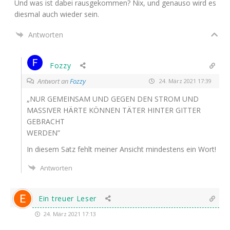
Und was ist dabei raus­ge­kom­men? Nix, und genau­so wird es
dies­mal auch wie­der sein.
Antworten
Fozzy
Antwort an
Fozzy
24. März 2021 17:39
„
NUR
GEMEINSAM
UND
GEGEN
DEN
STROM
UND
MASSIVER
HÄRTE KÖNNEN TÄTER
HINTER
GITTER
GEBRACHT
WERDEN
”
In die­sem Satz fehlt mei­ner Ansicht min­des­tens ein Wort!
Antworten
Ein treuer Leser
24. März 2021 17:13