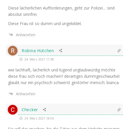
Die­se lächer­li­chen Auf­for­de­run­gen, geht zur Poli­zei… sind
abso­lut sinnfrei.
Die­se Frau ist so dumm und ungebildet.
Antworten
Robina Hütchen
24. März 2021 17:38
wie lach­haft, lächer­lich und lügend unglaub­wür­dig möch­te
die­se frau sich noch machen? der­ar­ti­ges dumm­ge­schwur­bel
glaubt nur ein psy­chisch schwerst gestör­ter mensch: bianca.
Antworten
Checker
24. März 2021 18:06
Sie will das machen, bis die Täter aus dem Ver­kehr gezo­gen