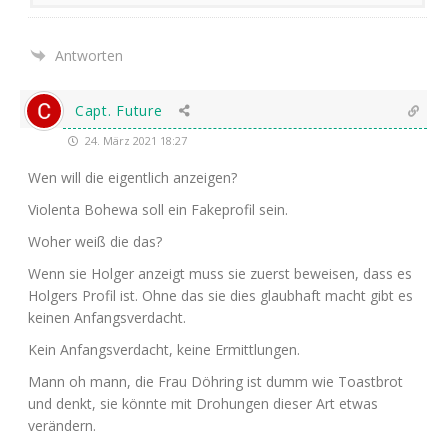
Antworten
Capt. Future
24. März 2021 18:27
Wen will die eigent­lich anzeigen?
Vio­len­ta Bohe­wa soll ein Fake­pro­fil sein.
Woher weiß die das?
Wenn sie Hol­ger anzeigt muss sie zuerst bewei­sen, dass es
Hol­gers Pro­fil ist. Ohne das sie dies glaub­haft macht gibt es
kei­nen Anfangsverdacht.
Kein Anfangs­ver­dacht, kei­ne Ermittlungen.
Mann oh mann, die Frau Döh­ring ist dumm wie Toast­brot
und denkt, sie könn­te mit Dro­hun­gen die­ser Art etwas
verändern.