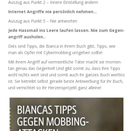
Aus­zug aus Punkt 2 – Inne­re Ein­stel­lung ändern:
Inter­net Angrif­fe nie per­sön­lich nehmen…
Aus­zug aus Punkt 5 – Nie antworten
Jede Hass­mail ins Lee­re lau­fen las­sen. Nie zum Gegen­
an­griff ausholen..
Dies sind Tipps, die Bian­ca in ihrem Buch gibt, Tipps, wie
man als Opfer mit Cyber­mob­bing umge­hen sollte!
Mit ihrem Angriff auf ver­meint­li­che Täter macht sie momen­
tan genau das Gegen­teil! Und gibt somit zu, dass ihre Tipps
wohl nichts wert sind und somit auch ihr gan­zes Buch wert­los
ist. Sie betreibt selbst gera­de bes­te Anti­wer­bung für ihr Buch,
und ver­nich­tet so ihr Her­zens­pro­jekt ganz alleine!