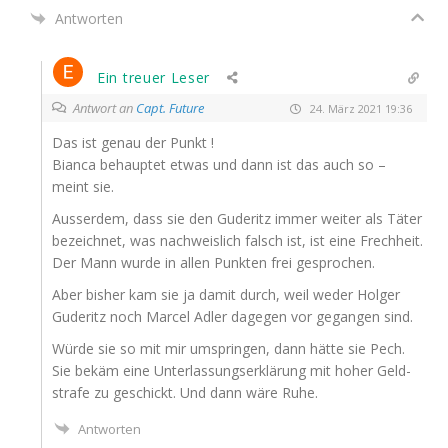
Antworten
Ein treuer Leser
Antwort an
Capt. Future
24. März 2021 19:36
Das ist genau der Punkt !
Bian­ca behaup­tet etwas und dann ist das auch so –
meint sie.
Aus­ser­dem, dass sie den Gude­ritz immer wei­ter als Täter
bezeich­net, was nach­weis­lich falsch ist, ist eine Frech­heit.
Der Mann wur­de in allen Punk­ten frei gesprochen.
Aber bis­her kam sie ja damit durch, weil weder Hol­ger
Gude­ritz noch Mar­cel Adler dage­gen vor gegan­gen sind.
Wür­de sie so mit mir umsprin­gen, dann hät­te sie Pech.
Sie bekäm eine Unter­las­sungs­er­klä­rung mit hoher Geld­
stra­fe zu geschickt. Und dann wäre Ruhe.
Antworten