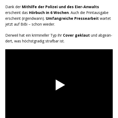
Dank der
Mit­hil­fe der Poli­zei und des Eier-Anwalts
erscheint das
Hör­buch in 6 Wochen
. Auch die Print­aus­ga­be
erscheint (irgend­wann).
Umfang­rei­che Pres­se­ar­beit
war­tet
jetzt auf BiBi – schon wieder.
Der­weil hat ein kri­mi­nel­ler Typ ihr
Cover geklaut
und abge­än­
dert, was höchst­gra­dig straf­bar ist.