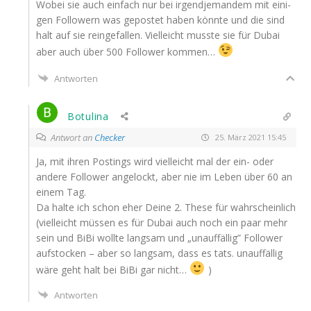
Wobei sie auch ein­fach nur bei irgend­je­man­dem mit eini­
gen Fol­lo­wern was gepos­tet haben könn­te und die sind
halt auf sie rein­ge­fal­len. Viel­leicht muss­te sie für Dubai
aber auch über 500 Fol­lower kommen…
Antworten
Botulina
Antwort an
Checker
25. März 2021 15:45
Ja, mit ihren Pos­tings wird viel­leicht mal der ein- oder
ande­re Fol­lower ange­lockt, aber nie im Leben über 60 an
einem Tag.
Da hal­te ich schon eher Dei­ne 2. The­se für wahr­schein­lich
(viel­leicht müs­sen es für Dubai auch noch ein paar mehr
sein und BiBi woll­te lang­sam und „unauf­fäl­lig” Fol­lower
auf­sto­cken – aber so lang­sam, dass es tats. unauf­fäl­lig
wäre geht halt bei BiBi gar nicht…
)
Antworten