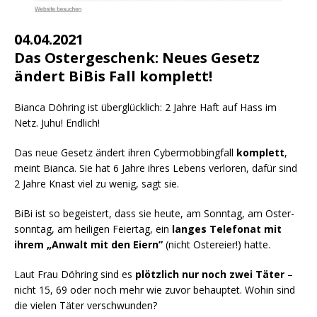
04.04.2021
Das Ostergeschenk: Neues Gesetz
ändert BiBis Fall komplett!
Bian­ca Döh­ring ist über­glück­lich: 2 Jah­re Haft auf Hass im
Netz. Juhu! Endlich!
Das neue Gesetz ändert ihren Cyber­mob­bing­fall
kom­plett
,
meint Bian­ca. Sie hat 6 Jah­re ihres Lebens ver­lo­ren, dafür sind
2 Jah­re Knast viel zu wenig, sagt sie.
BiBi ist so begeis­tert, dass sie heu­te, am Sonn­tag, am Oster­
sonn­tag, am hei­li­gen Fei­er­tag, ein
lan­ges Tele­fo­nat mit
ihrem „Anwalt mit den Eiern”
(nicht Oster­ei­er!) hatte.
Laut Frau Döh­ring sind es
plötz­lich nur noch zwei Täter
–
nicht 15, 69 oder noch mehr wie zuvor behaup­tet. Wohin sind
die vie­len Täter verschwunden?