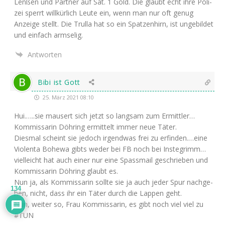
Len­ßen und Part­ner auf Sat. 1 Gold. Die glaubt echt ihre Poli­
zei sperrt will­kür­lich Leu­te ein, wenn man nur oft genug
Anzei­ge stellt. Die Trul­la hat so ein Spat­zen­hirn, ist unge­bil­det
und ein­fach armselig.
Antworten
Bibi ist Gott
25. März 2021 08:10
Hui.…..sie mau­sert sich jetzt so lang­sam zum Ermittler…
Kommissarin Döh­ring ermit­telt immer neue Täter.
Dies­mal scheint sie jedoch irgend­was frei zu erfinden.…eine
Vio­len­ta Bohe­wa gibts weder bei
FB
noch bei Insteg­rimm…
viel­leicht hat auch einer nur eine Spass­mail geschrie­ben und
Kom­mis­sa­rin Döh­ring glaubt es.
Nun ja, als Kom­mis­sa­rin soll­te sie ja auch jeder Spur nach­ge­
134
hen, nicht, dass ihr ein Täter durch die Lap­pen geht.
Nun, wei­ter so, Frau Kom­mis­sa­rin, es gibt noch viel viel zu
#
TUN