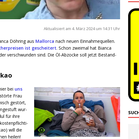
Aktua­li­siert am 4. März 2024 um 14:31 Uhr
Bian­ca Döh­ring aus
Mal­lor­ca
nach neu­en Ein­nah­me­quel­len.
er­prei­sen ist geschei­tert
. Schon zwei­mal hat Bian­ca
wie­der ver­schwun­den sind. Die Öl-Abzo­cke soll jetzt Bestand­
akao
hier bei
uns
­stör­te Frau
hisch gestört,
in­ge­stuft wur­
SUC
l für ihre
s­ten­pflich­ti­
o) will die
hen hei­len!