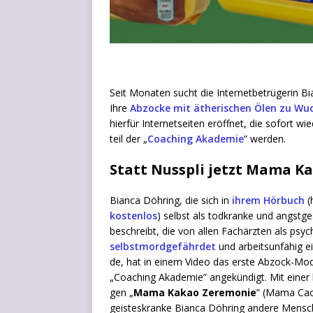
Seit Mona­ten sucht die Inter­net­be­trü­ge­rin 
Ihre
Abzo­cke mit äthe­ri­schen Ölen zu Wuch
hier­für Inter­net­sei­ten eröff­net, die sofort 
teil der „
Coa­ching Aka­de­mie
” wer­den.
Statt Nusspli jetzt Mama K
Bian­ca Döh­ring, die sich in
ihrem Hör­buch
(
kos­ten­los
) selbst als tod­kran­ke und angst­ge
beschreibt, die von allen Fach­ärz­ten als psy­c
selbst­mord­ge­fähr­det
und arbeits­un­fä­hig e
de, hat in einem Video das ers­te Abzock-Modu
„Coa­ching Aka­de­mie” ange­kün­digt. Mit einer ko
gen „
Mama Kakao Zere­mo­nie
” (Mama Caca
geis­tes­kran­ke Bian­ca Döh­ring ande­re Men­sc