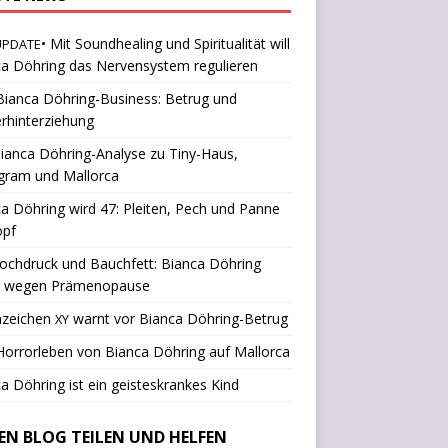
• Mit Soundhealing und Spiritualität will
UPDATE
a Döhring das Nervensystem regulieren
ianca Döhring-Business: Betrug und
rhinterziehung
ianca Döhring-Analyse zu Tiny-Haus,
gram und Mallorca
a Döhring wird 47: Pleiten, Pech und Panne
opf
ochdruck und Bauchfett: Bianca Döhring
k wegen Prämenopause
nzeichen
warnt vor Bianca Döhring-Betrug
XY
orrorleben von Bianca Döhring auf Mallorca
a Döhring ist ein geisteskrankes Kind
SEN BLOG TEILEN UND HELFEN