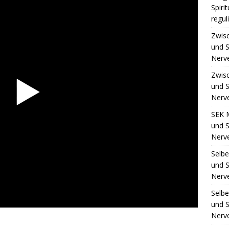
Spiri
regul
Zwis
und S
Nerv
Zwis
und S
Nerv
SEK 
und S
Nerv
Selb
und S
Nerv
Selb
und S
Nerv