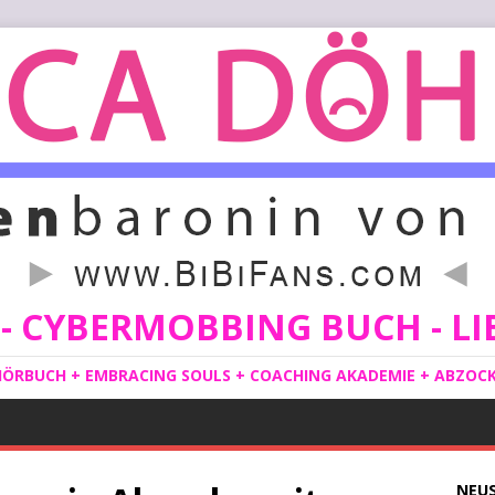
 CYBERMOBBING BUCH - LIE
ÖRBUCH + EMBRACING SOULS + COACHING AKADEMIE + ABZOCKE
NEU