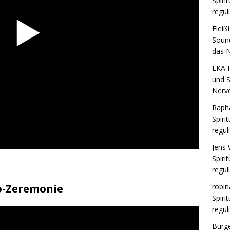
Spiri
regul
Fleiß
Sound
das N
LKA 
und S
Nerv
Raph
Spiri
regul
Jens 
Spiri
regul
robin
ao-Zeremonie
Spiri
regul
Burge