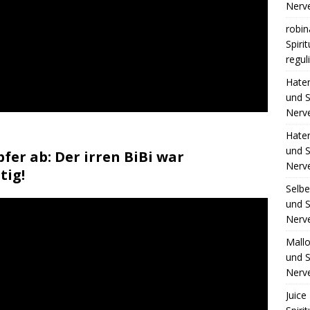
Nerv
robin
Spiri
regul
Hate
und S
Nerv
Hate
und S
pfer ab: Der irren BiBi war
Nerv
tig!
Selb
und S
Nerv
Mall
und S
Nerv
Juice 