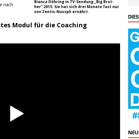
Bian­ca Döh­ring in TV-Sen­dung „Big Brot­
ie nach
her” 2015: Sie hat sich drei Mona­te fast nur
von Zen­tis-Nus­spli ernährt.
DIE
tes Modul für die Coaching
NEU