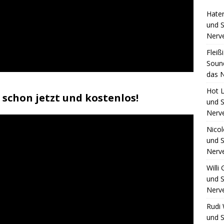
Hate
und S
Nerv
Fleiß
Sound
das N
Hot L
chon jetzt und kostenlos!
und S
Nerv
Nico
und S
Nerv
Willi
und S
Nerv
Rudi 
und S