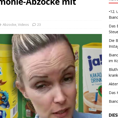
onie-Abzocke mit
•12.
Bianc
Abzocke
,
Videos
23
Das B
Steue
Die B
Insta
Bianc
im K
Bluth
kran
Akte
Das H
Bianc
DIE