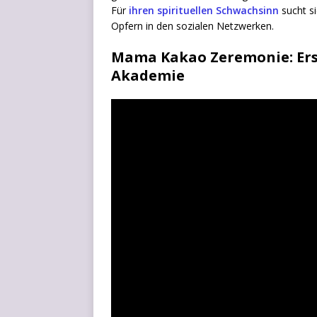
Für
ihren spi­ri­tu­el­len Schwach­sinn
sucht s
Opfern in den sozia­len Netzwerken.
Mama Kakao Zeremonie: Ers
Akademie