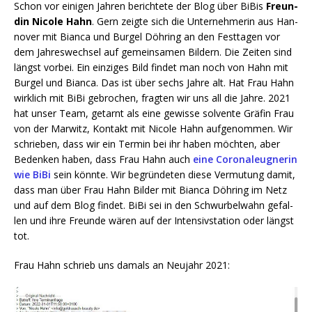
Schon vor eini­gen Jah­ren berich­te­te der Blog über BiBis
Freun­
din Nico­le Hahn
. Gern zeig­te sich die Unter­neh­me­rin aus Han­
no­ver mit Bian­ca und Bur­gel Döh­ring an den Fest­ta­gen vor
dem Jah­res­wech­sel auf gemein­sa­men Bil­dern. Die Zei­ten sind
längst vor­bei. Ein ein­zi­ges Bild fin­det man noch von Hahn mit
Bur­gel und Bian­ca. Das ist über sechs Jah­re alt. Hat Frau Hahn
wirk­lich mit BiBi gebro­chen, frag­ten wir uns all die Jah­re. 2021
hat unser Team, getarnt als eine gewis­se sol­ven­te Grä­fin Frau
von der Mar­witz, Kon­takt mit Nico­le Hahn auf­ge­nom­men. Wir
schrie­ben, dass wir ein Ter­min bei ihr haben möch­ten, aber
Beden­ken haben, dass Frau Hahn auch
eine Coro­na­leug­ne­rin
wie BiBi
sein könn­te. Wir begrün­de­ten die­se Ver­mu­tung damit,
dass man über Frau Hahn Bil­der mit Bian­ca Döh­ring im Netz
und auf dem Blog fin­det. BiBi sei in den Schwur­bel­wahn gefal­
len und ihre Freun­de wären auf der Inten­siv­sta­ti­on oder längst
tot.
Frau Hahn schrieb uns damals an Neu­jahr 2021: