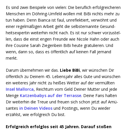
Es sind zwei Bei­spie­le von vie­len: Die beruf­lich erfolg­rei­che­ren
Men­schen im Döh­ring-Umfeld wol­len mit BiBi nichts mehr zu
tun haben. Denn Bian­ca ist faul, unre­flek­tiert, ver­wöhnt und
einer regel­mä­ßi­gen Arbeit geht die selbst­er­nann­te Gesund­
heits­exper­tin wei­ter­hin nicht nach. Es ist nur schwer vor­zu­stel­
len, dass die einst engen Freun­de wie Nico­le Hahn oder auch
ihre Cou­si­ne Sarah Zie­gen­bein BiBi heu­te gra­tu­lie­ren. Und
wenn, dann so, dass es öffent­lich auf kei­nen Fall jemand
merkt.
Dar­um über­neh­men wir das.
Lie­be BiBi
, wir wün­schen Dir
öffent­lich zu Dei­nem 45. Lebens­jahr alles Gute und wün­schen
ein wei­te­res Jahr nicht zu hei­ßes Wet­ter auf der ver­müll­ten
Insel Mal­lor­ca
, Reich­tum vom Geld Dei­ner Mut­ter und jede
Men­ge
Kat­zen­ba­bys auf der Ter­ras­se
. Dei­ne Fans hal­ten
Dir wei­ter­hin die Treue und freu­en sich schon jetzt auf Amü­
san­tes
in Dei­nen Vide­os
und Pos­tings, wenn Du wie­der
erzählst, wie erfolg­reich Du bist.
Erfolg­reich erfolg­los seit 45 Jah­ren. Dar­auf sto­ßen