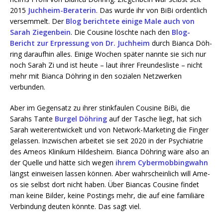
2015
Juch­heim-Bera­te­rin
. Das wur­de ihr von BiBi ordent­lich
ver­sem­melt. Der
Blog berich­te­te eini­ge Male auch von
Sarah Zie­gen­bein
. Die Cou­si­ne lösch­te nach den
Blog-
Bericht zur Erpres­sung von Dr. Juch­heim
durch Bian­ca Döh­
ring dar­auf­hin alles. Eini­ge Wochen spä­ter nann­te sie sich nur
noch Sarah Zi und ist heu­te – laut ihrer Freun­des­lis­te – nicht
mehr mit Bian­ca Döh­ring in den sozia­len Netz­wer­ken
verbunden.
Aber im Gegen­satz zu ihrer stink­fau­len Cou­si­ne BiBi, die
Sarahs Tan­te
Bur­gel Döh­ring
auf der Tasche liegt, hat sich
Sarah wei­ter­ent­wi­ckelt und von Net­work-Mar­ke­ting die Fin­ger
gelas­sen. Inzwi­schen arbei­tet sie seit 2020 in der Psych­ia­trie
des Ame­os Kli­ni­kum Hil­des­heim. Bian­ca Döh­ring wäre also an
der Quel­le und hät­te sich wegen
ihrem Cyber­mob­bing­wahn
längst ein­wei­sen las­sen kön­nen. Aber wahr­schein­lich will Ame­
os sie selbst dort nicht haben. Über Bian­cas Cou­si­ne fin­det
man kei­ne Bil­der, kei­ne Pos­tings mehr, die auf eine fami­liä­re
Ver­bin­dung deu­ten könn­te. Das sagt viel.