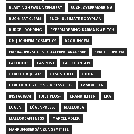
BLASTINGNEWS UNZENSIERT
BUCH: CYBERMOBBING
BUCH: EAT CLEAN
BUCH: ULTIMATE BODYPLAN
BURGEL DÖHRING
CYBERMOBBING: KARMA IS A BITCH
DR. JUCHHEIM COSMETICS
DROHUNGEN
EMBRACING SOULS - COACHING AKADEMIE
ERMITTLUNGEN
FACEBOOK
FANPOST
FÄLSCHUNGEN
GERICHT & JUSTIZ
GESUNDHEIT
GOOGLE
HEALTH NUTRITION SUCCESS CLUB
IMMOBILIEN
INSTAGRAM
JUICE PLUS+
KRANKHEITEN
LKA
LÜGEN
LÜGENPRESSE
MALLORCA
MALLORCAFITNESS
MARCEL ADLER
NAHRUNGSERGÄNZUNGSMITTEL