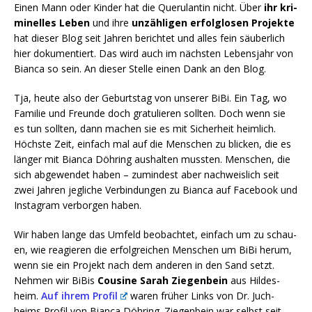
Einen Mann oder Kin­der hat die Que­ru­lan­tin nicht. Über
ihr kri­
mi­nel­les Leben
und ihre
unzäh­li­gen erfolg­lo­sen Pro­jek­te
hat die­ser Blog seit Jah­ren berich­tet und alles fein säu­ber­lich
hier doku­men­tiert. Das wird auch im nächs­ten Lebens­jahr von
Bian­ca so sein. An die­ser Stel­le einen Dank an den Blog.
Tja, heu­te also der Geburts­tag von unse­rer BiBi. Ein Tag, wo
Fami­lie und Freun­de doch gra­tu­lie­ren soll­ten. Doch wenn sie
es tun soll­ten, dann machen sie es mit Sicher­heit heim­lich.
Höchs­te Zeit, ein­fach mal auf die Men­schen zu bli­cken, die es
län­ger mit Bian­ca Döh­ring aus­hal­ten muss­ten. Men­schen, die
sich abge­wen­det haben – zumin­dest aber nach­weis­lich seit
zwei Jah­ren jeg­li­che Ver­bin­dun­gen zu Bian­ca auf Face­book und
Insta­gram ver­bor­gen haben.
Wir haben lan­ge das Umfeld beob­ach­tet, ein­fach um zu schau­
en, wie reagie­ren die erfolg­rei­chen Men­schen um BiBi her­um,
wenn sie ein Pro­jekt nach dem ande­ren in den Sand setzt.
Neh­men wir BiBis
Cou­si­ne Sarah Zie­gen­bein
aus Hil­des­
heim.
Auf ihrem Pro­fil
waren frü­her Links von Dr. Juch­
heims Pro­fil von Bian­ca Döh­ring. Zie­gen­bein war selbst seit