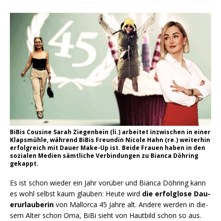
BiBis Cousine Sarah Ziegenbein (li.) arbeitet inzwischen in einer
Klapsmühle, während BiBis Freundin Nicole Hahn (re.) weiterhin
erfolgreich mit Dauer Make-Up ist. Beide Frauen haben in den
sozialen Medien sämtliche Verbindungen zu Bianca Döhring
gekappt.
Es ist schon wie­der ein Jahr vor­über und Bian­ca Döh­ring kann
es wohl selbst kaum glau­ben: Heu­te wird
die erfolg­lo­se Dau­
er­ur­lau­be­rin
von Mal­lor­ca 45 Jah­re alt. Ande­re wer­den in die­
sem Alter schon Oma, BiBi sieht von Haut­bild schon so aus.