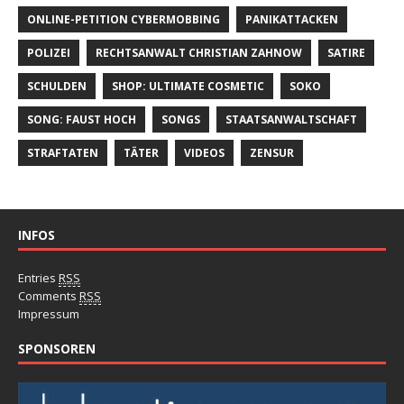
ONLINE-PETITION CYBERMOBBING
PANIKATTACKEN
POLIZEI
RECHTSANWALT CHRISTIAN ZAHNOW
SATIRE
SCHULDEN
SHOP: ULTIMATE COSMETIC
SOKO
SONG: FAUST HOCH
SONGS
STAATSANWALTSCHAFT
STRAFTATEN
TÄTER
VIDEOS
ZENSUR
INFOS
Entries
RSS
Comments
RSS
Impressum
SPONSOREN