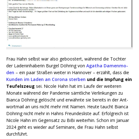
Frau Hahn selbst war also geboos­tert, wäh­rend die Toch­ter
der Laden­in­ha­be­rin Bur­gel Döh­ring von
Aga­tha Damen­mo­
den
– ein paar Stra­ßen wei­ter in Han­no­ver – erzählt, dass die
Kun­den im Laden an Coro­na ster­ben
und die Imp­fung ein
Teu­fels­zeug
sei. Nico­le Hahn hat im Lau­fe der wei­te­ren
Mona­te wäh­rend der Pan­de­mie sämt­li­che Ver­lin­kun­gen zu
Bian­ca Döh­ring gelöscht und erwähn­te sie bereits in der Ant­
wort­mail an uns nicht mehr mit Namen. Heu­te taucht Bian­ca
Döh­ring nicht mehr in Hahns Freun­des­lis­te auf. Erfolg­reich ist
Nico­le Hahn im Gegen­satz zu BiBi wei­ter­hin. Schon im Janu­ar
2024 geht es wie­der auf Semi­na­re, die Frau Hahn selbst
durchführt.