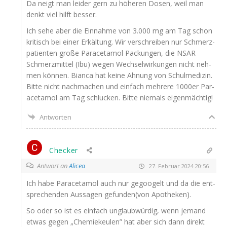
Da neigt man lei­der gern zu höhe­ren Dosen, weil man
denkt viel hilft besser.
Ich sehe aber die Ein­nah­me von 3.000 mg am Tag schon
kri­tisch bei einer Erkäl­tung. Wir ver­schrei­ben nur Schmerz­
pa­ti­en­ten gro­ße Par­acet­amol Packun­gen, die
NSAR
Schmerz­mit­tel (Ibu) wegen Wech­sel­wir­kun­gen nicht neh­
men kön­nen. Bian­ca hat kei­ne Ahnung von Schul­me­di­zin.
Bit­te nicht nach­ma­chen und ein­fach meh­re­re 1000er Par­
acet­amol am Tag schlu­cken. Bit­te nie­mals eigenmächtig!
Antworten
Checker
Antwort an
Alicea
27. Februar 2024 20:56
Ich habe Par­acet­amol auch nur gegoo­gelt und da die ent­
spre­chen­den Aus­sa­gen gefunden(von Apotheken).
So oder so ist es ein­fach unglaub­wür­dig, wenn jemand
etwas gegen „Che­mie­keu­len” hat aber sich dann direkt