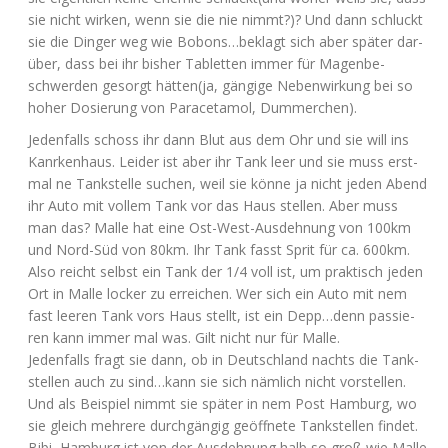
sie nicht wir­ken, wenn sie die nie nimmt?)? Und dann schluckt
sie die Din­ger weg wie Bobons…beklagt sich aber spä­ter dar­
über, dass bei ihr bis­her Tablet­ten immer für Magen­be­
schwer­den gesorgt hätten(ja, gän­gi­ge Neben­wir­kung bei so
hoher Dosie­rung von Par­acet­amol, Dummerchen).
Jeden­falls schoss ihr dann Blut aus dem Ohr und sie will ins
Kanrken­haus. Lei­der ist aber ihr Tank leer und sie muss erst­
mal ne Tank­stel­le suchen, weil sie kön­ne ja nicht jeden Abend
ihr Auto mit vol­lem Tank vor das Haus stel­len. Aber muss
man das? Mal­le hat eine Ost-West-Aus­deh­nung von 100km
und Nord-Süd von 80km. Ihr Tank fasst Sprit für ca. 600km.
Also reicht selbst ein Tank der 1/4 voll ist, um prak­tisch jeden
Ort in Mal­le locker zu errei­chen. Wer sich ein Auto mit nem
fast lee­ren Tank vors Haus stellt, ist ein Depp…denn pas­sie­
ren kann immer mal was. Gilt nicht nur für Malle.
Jeden­falls fragt sie dann, ob in Deutsch­land nachts die Tank­
stel­len auch zu sind…kann sie sich näm­lich nicht vor­stel­len.
Und als Bei­spiel nimmt sie spä­ter in nem Post Ham­burg, wo
sie gleich meh­re­re durch­gän­gig geöff­ne­te Tank­stel­len fin­det.
Bibi, Ham­burg ist von der Aus­deh­nung halb so groß wie Mal­le