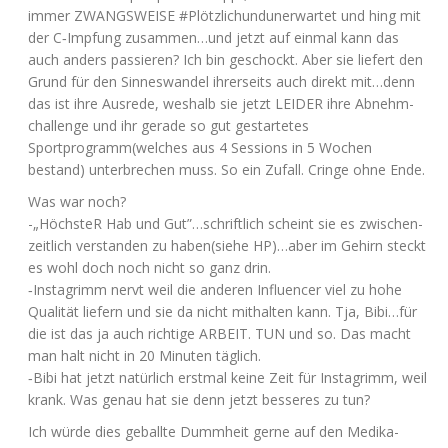
immer
ZWANGSWEISE
#Plötz­li­chund­un­er­war­tet und hing mit
der C‑Impfung zusammen…und jetzt auf ein­mal kann das
auch anders pas­sie­ren? Ich bin geschockt. Aber sie lie­fert den
Grund für den Sin­nes­wan­del ihrer­seits auch direkt mit…denn
das ist ihre Aus­re­de, wes­halb sie jetzt
LEIDER
ihre Abnehm­
chall­enge und ihr gera­de so gut gestar­te­tes
Sportprogramm(welches aus 4 Ses­si­ons in 5 Wochen
bestand) unter­bre­chen muss. So ein Zufall. Crin­ge ohne Ende.
Was war noch?
-„Höchs­teR Hab und Gut”…schriftlich scheint sie es zwi­schen­
zeit­lich ver­stan­den zu haben(siehe
HP
)…aber im Gehirn steckt
es wohl doch noch nicht so ganz drin.
‑Instagrimm nervt weil die ande­ren Influen­cer viel zu hohe
Qua­li­tät lie­fern und sie da nicht mit­hal­ten kann. Tja, Bibi…für
die ist das ja auch rich­ti­ge
ARBEIT
.
TUN
und so. Das macht
man halt nicht in 20 Minu­ten täglich.
‑Bibi hat jetzt natür­lich erst­mal kei­ne Zeit für Instagrimm, weil
krank. Was genau hat sie denn jetzt bes­se­res zu tun?
Ich wür­de dies geball­te Dumm­heit ger­ne auf den Medi­ka­