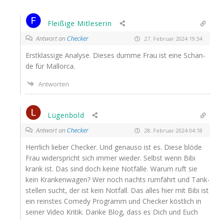
Fleißige Mitleserin
Antwort an
Checker
27. Februar 2024 19:34
Erst­klas­si­ge Ana­ly­se. Die­ses dum­me Frau ist eine Schan­
de für Mallorca.
Antworten
Lügenbold
Antwort an
Checker
28. Februar 2024 04:18
Herr­lich lie­ber Che­cker. Und genau­so ist es. Die­se blö­de
Frau wider­spricht sich immer wie­der. Selbst wenn Bibi
krank ist. Das sind doch kei­ne Not­fäl­le. War­um ruft sie
kein Kran­ken­wa­gen? Wer noch nachts rum­fährt und Tank­
stel­len sucht, der ist kein Not­fall. Das alles hier mit Bibi ist
ein reins­tes Come­dy Pro­gramm und Che­cker köst­lich in
sei­ner Video Kri­tik. Dan­ke Blog, dass es Dich und Euch