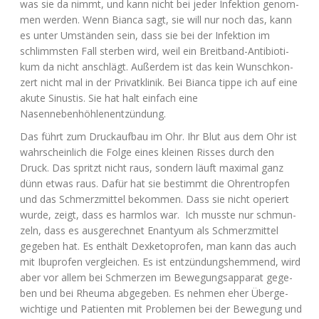
was sie da nimmt, und kann nicht bei jeder Infek­ti­on genom­
men wer­den. Wenn Bian­ca sagt, sie will nur noch das, kann
es unter Umstän­den sein, dass sie bei der Infek­ti­on im
schlimms­ten Fall ster­ben wird, weil ein Breit­band-Anti­bio­ti­
kum da nicht anschlägt. Außer­dem ist das kein Wunsch­kon­
zert nicht mal in der Pri­vat­kli­nik. Bei Bian­ca tip­pe ich auf eine
aku­te Sinus­tis. Sie hat halt ein­fach eine
Nasennebenhöhlenentzündung.
Das führt zum Druck­auf­bau im Ohr. Ihr Blut aus dem Ohr ist
wahr­schein­lich die Fol­ge eines klei­nen Ris­ses durch den
Druck. Das spritzt nicht raus, son­dern läuft maxi­mal ganz
dünn etwas raus. Dafür hat sie bestimmt die Ohren­trop­fen
und das Schmerz­mit­tel bekom­men. Dass sie nicht ope­riert
wur­de, zeigt, dass es harm­los war. Ich muss­te nur schmun­
zeln, dass es aus­ge­rech­net Enan­ty­um als Schmerz­mit­tel
gege­ben hat. Es ent­hält Dex­ke­to­profen, man kann das auch
mit Ibu­profen ver­glei­chen. Es ist ent­zün­dungs­hem­mend, wird
aber vor allem bei Schmer­zen im Bewe­gungs­ap­pa­rat gege­
ben und bei Rheu­ma abge­ge­ben. Es neh­men eher Über­ge­
wich­ti­ge und Pati­en­ten mit Pro­ble­men bei der Bewe­gung und