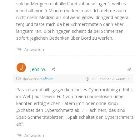
sol­che Men­gen reinballert(und zuhau­se lagert), weil es
inner­halb von 5 Minu­ten wir­ken muss. Ich neh­me auch
nicht mehr Medi­zin als notwendig(bzw. drin­gend ange­ra­
ten) und tas­te mich da bei Schmerz­mit­teln dann eher
lang­sam ran. Bibi hin­ge­gen scheint da bei Schmer­zen
sofort jeg­li­chen Beden­ken über Bord zu werfen…
Antworten
Jens W.
Antwort an
Alicea
28. Februar 2024 00:17
Par­acet­amol hilft gegen kri­mi­nel­les Cyber­mob­bing (=Kri­tik
im Web) auf frei­em Fuß von frei­en namen­lo­sen unbe­
kann­ten erfolg­rei­chen Tätern (mit oder ohne Kind).
„Schal­tet den Cyber­schmerz ab…” – ach nein, das sind
Spalt-Schmerz­ta­blet­ten: „Spalt schal­tet den Cyber­schmerz
ab”.
Antworten