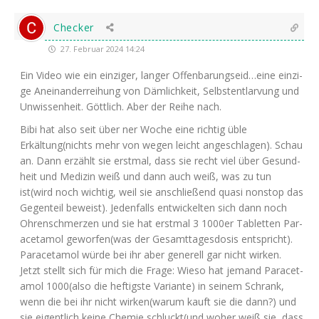
Checker
27. Februar 2024 14:24
Ein Video wie ein ein­zi­ger, lan­ger Offenbarungseid…eine ein­zi­
ge Anein­an­der­rei­hung von Däm­lich­keit, Selbst­ent­lar­vung und
Unwis­sen­heit. Gött­lich. Aber der Rei­he nach.
Bibi hat also seit über ner Woche eine rich­tig üble
Erkältung(nichts mehr von wegen leicht ange­schla­gen). Schau
an. Dann erzählt sie erst­mal, dass sie recht viel über Gesund­
heit und Medi­zin weiß und dann auch weiß, was zu tun
ist(wird noch wich­tig, weil sie anschlie­ßend qua­si non­stop das
Gegen­teil beweist). Jeden­falls ent­wi­ckel­ten sich dann noch
Ohren­schmer­zen und sie hat erst­mal 3 1000er Tablet­ten Par­
acet­amol geworfen(was der Gesamt­ta­ges­do­sis ent­spricht).
Par­acet­amol wür­de bei ihr aber gene­rell gar nicht wir­ken.
Jetzt stellt sich für mich die Fra­ge: Wie­so hat jemand Par­acet­
amol 1000(also die hef­tigs­te Vari­an­te) in sei­nem Schrank,
wenn die bei ihr nicht wirken(warum kauft sie die dann?) und
sie eigent­lich kei­ne Che­mie schluckt(und woher weiß sie, dass