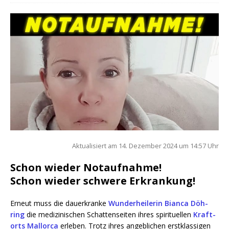
Aktua­li­siert am 14. Dezem­ber 2024 um 14:57 Uhr
Schon wieder Notaufnahme!
Schon wieder schwere Erkrankung!
Erneut muss die dau­er­kran­ke
Wun­der­hei­le­rin Bian­ca Döh­
ring
die medi­zi­ni­schen Schat­ten­sei­ten ihres spi­ri­tu­el­len
Kraft­
orts Mal­lor­ca
erle­ben. Trotz ihres angeb­li­chen erst­klas­si­gen