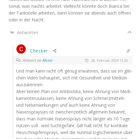
so­nal, was nachts arbei­tet. Viel­leicht könn­te doch Bian­ca bei
der Tank­stel­le arbei­ten, dann kön­nen sie abends auch öff­nen
oder in der Nacht.
Antworten
Checker
Antwort an
Alicea
28. Februar 2024 13:20
Und man kann nicht oft genug erwäh­nen, dass sie im glei­
chen Video behaup­tet, sich mit Gesund­heit und Medi­zin
auszukennen.
Aber kei­nen Plan von Anti­bio­ti­ka, kei­ne Ahnung von Medi­
ka­men­ten­zu­las­sen, kei­ne Ahnung von Schmerz­mit­teln
und Neben­wir­kun­gen und auch kei­ne Ahnung von
Nasensprays(es ist zwi­schen­zeit­lich all­ge­mein bekannt,
dass man nor­ma­le Nasen­sprays nicht län­ger als 10 Tage
nut­zen soll…weil Sucht­ge­fahr. Gilt halt nicht für kor­ti­ka­le
Heu­schnup­fen­sprays, weil die nun­mal logi­scher­wei­se über