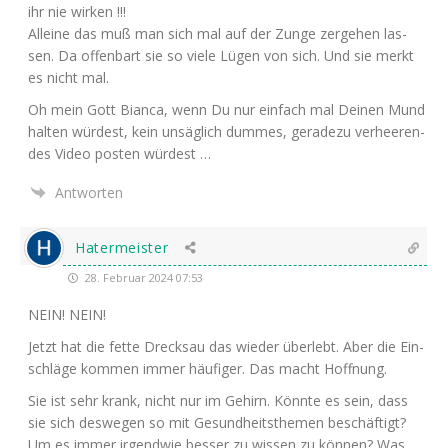
ihr nie wirken !!!
Allei­ne das muß man sich mal auf der Zun­ge zer­ge­hen las­
sen. Da offen­bart sie so vie­le Lügen von sich. Und sie merkt
es nicht mal.
Oh mein Gott Bian­ca, wenn Du nur ein­fach mal Dei­nen Mund
hal­ten wür­dest, kein unsäg­lich dum­mes, gera­de­zu ver­hee­ren­
des Video pos­ten würdest …
Antworten
Hatermeister
28. Februar 2024 07:53
NEIN
!
NEIN
!
Jetzt hat die fet­te Dreck­sau das wie­der über­lebt. Aber die Ein­
schlä­ge kom­men immer häu­fi­ger. Das macht Hoffnung.
Sie ist sehr krank, nicht nur im Gehirn. Könn­te es sein, dass
sie sich des­we­gen so mit Gesund­heits­the­men beschäf­tigt?
Um es immer irgend­wie bes­ser zu wis­sen zu kön­nen? Was