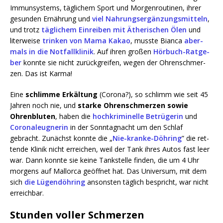
Immun­sys­tems, täg­li­chem Sport und Mor­gen­rou­ti­nen, ihrer
gesun­den Ernäh­rung und
viel Nah­rungs­er­gän­zungs­mit­teln
,
und trotz
täg­li­chem Ein­rei­ben mit Äthe­ri­schen Ölen
und
liter­wei­se
trin­ken von Mama Kakao
, muss­te Bian­ca
aber­
mals in die Not­fall­kli­nik
. Auf ihren gro­ßen
Hör­buch-Rat­ge­
ber
konn­te sie nicht zurück­grei­fen, wegen der Ohren­schmer­
zen. Das ist Karma!
Eine
schlim­me Erkäl­tung
(Coro­na?), so schlimm wie seit 45
Jah­ren noch nie, und
star­ke Ohren­schmer­zen sowie
Ohren­blu­ten
, haben die
hoch­kri­mi­nel­le Betrü­ge­rin
und
Coro­na­leug­ne­rin
in der Sonn­tag­nacht um den Schlaf
gebracht. Zunächst konn­te die „
Nie-kran­ke-Döh­ring
” die ret­
ten­de Kli­nik nicht errei­chen, weil der Tank ihres Autos fast leer
war. Dann konn­te sie kei­ne Tank­stel­le fin­den, die um 4 Uhr
mor­gens auf Mal­lor­ca geöff­net hat. Das Uni­ver­sum, mit dem
sich
die Lügen­döh­ring
ansons­ten täg­lich bespricht, war nicht
erreichbar.
Stunden voller Schmerzen