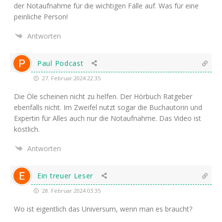
der Not­auf­nah­me für die wich­ti­gen Fäl­le auf. Was für eine
pein­li­che Person!
Antworten
Paul Podcast
27. Februar 2024 22:35
Die Öle schei­nen nicht zu hel­fen. Der Hör­buch Rat­ge­ber
eben­falls nicht. Im Zwei­fel nutzt sogar die Buch­au­to­rin und
Exper­tin für Alles auch nur die Not­auf­nah­me. Das Video ist
köstlich.
Antworten
Ein treuer Leser
28. Februar 2024 03:35
Wo ist eigent­lich das Uni­ver­sum, wenn man es braucht?