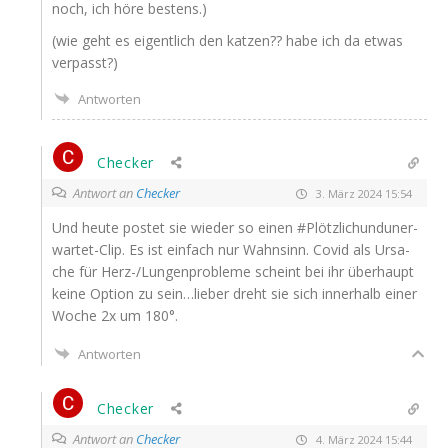
noch, ich höre bestens.)
(wie geht es eigent­lich den kat­zen?? habe ich da etwas
verpasst?)
Antworten
Checker
Antwort an
Checker
3. März 2024 15:54
Und heu­te pos­tet sie wie­der so einen #Plötz­li­chund­un­er­
war­tet-Clip. Es ist ein­fach nur Wahn­sinn. Covid als Ursa­
che für Herz-/Lun­gen­pro­ble­me scheint bei ihr über­haupt
kei­ne Opti­on zu sein…lieber dreht sie sich inner­halb einer
Woche 2x um 180°.
Antworten
Checker
Antwort an
Checker
4. März 2024 15:44