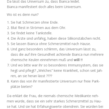
Da lässt das Uni­ver­sum zu, dass Bian­ca leidet.
Bian­ca mani­fes­tiert doch alles beim Universum.
Wo ist es denn nun?
Sie hat Schmer­zen ohne Ende.
Blut fliest in Strö­men aus dem Ohr.
Sie fin­det kei­ne Tankstelle.
Die Ärz­te sind unfä­hig, haben die­se Sili­kon­stäb­chen nicht.
Sie las­sen Bian­ca ohne Schmerz­mit­tel nach Hause.
Und ganz beson­ders schlimm, das Uni­ver­sum lässt zu,
dass die auf ihre Gesund­heit ach­ten­de Bian­ca nun meh­re­re
che­mi­sche Keu­len ein­neh­men muß und
will
!!!
Und wo bit­te war ihr so beson­de­res Immun­sys­tem, das sie
hegt und pflegt? „Wel­ches” kei­ne Krank­heit, schon seit Jah­
ren, an sie her­an lässt ????
Kann das von ihr mani­fes­tier­te Uni­ver­sum nur freie Park­
plät­ze bieten?
Da erklärt die Frau, die nie­mals che­mi­sche Medi­kan­te neh­
men wür­de, dass sie ein sehr star­kes Schmerz­mit­tel zu Hau­
se hat. Und sie hat Erfa­hungs­wer­te oben­drein. Sie wür­den bei