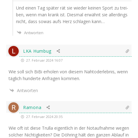
Und einen Tag spä­ter rät sie wie­der kei­nen Sport zu trei­
ben, wenn man krank ist. Dies­mal erwähnt sie aller­dings
nicht, dass sowas aufs Herz schla­gen kann…
Antworten
LKA Humbug
27. Februar 2024 16:07
Wie soll sich BiBi erho­len von die­sem Nah­tod­erleb­nis, wenn
täg­lich hun­der­te Anfra­gen kommen.
Antworten
Ramona
27. Februar 2024 20:35
Wie oft ist die­se Trul­la eigent­lich in der Not­auf­nah­me wegen
sol­cher Nich­tig­kei­ten? Die Döh­ring hält den gan­zen Ablauf in