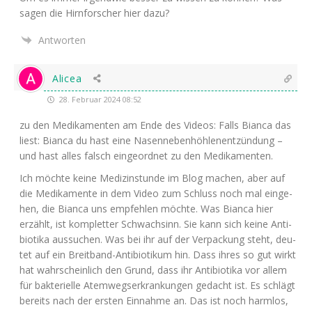
sagen die Hirn­for­scher hier dazu?
Antworten
Alicea
28. Februar 2024 08:52
zu den Medi­ka­men­ten am Ende des Vide­os: Falls Bian­ca das
liest: Bian­ca du hast eine Nasen­ne­ben­höh­len­ent­zün­dung –
und hast alles falsch ein­ge­ord­net zu den Medikamenten.
Ich möch­te kei­ne Medi­zinstun­de im Blog machen, aber auf
die Medi­ka­men­te in dem Video zum Schluss noch mal ein­ge­
hen, die Bian­ca uns emp­feh­len möch­te. Was Bian­ca hier
erzählt, ist kom­plet­ter Schwach­sinn. Sie kann sich kei­ne Anti­
bio­ti­ka aus­su­chen. Was bei ihr auf der Ver­pa­ckung steht, deu­
tet auf ein Breit­band-Anti­bio­ti­kum hin. Dass ihres so gut wirkt
hat wahr­schein­lich den Grund, dass ihr Anti­bio­ti­ka vor allem
für bak­te­ri­el­le Atem­wegs­er­kran­kun­gen gedacht ist. Es schlägt
bereits nach der ers­ten Ein­nah­me an. Das ist noch harm­los,