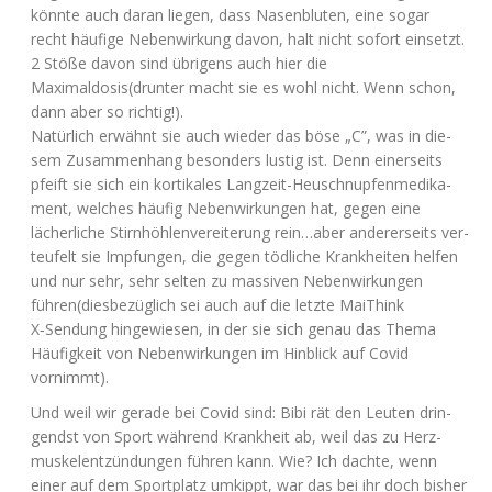
könn­te auch dar­an lie­gen, dass Nasen­blu­ten, eine sogar
recht häu­fi­ge Neben­wir­kung davon, halt nicht sofort ein­setzt.
2 Stö­ße davon sind übri­gens auch hier die
Maximaldosis(drunter macht sie es wohl nicht. Wenn schon,
dann aber so richtig!).
Natür­lich erwähnt sie auch wie­der das böse „C”, was in die­
sem Zusam­men­hang beson­ders lus­tig ist. Denn einer­seits
pfeift sie sich ein kor­ti­ka­les Lang­zeit-Heu­schnup­fen­me­di­ka­
ment, wel­ches häu­fig Neben­wir­kun­gen hat, gegen eine
lächer­li­che Stirn­höh­len­ver­ei­te­rung rein…aber ande­rer­seits ver­
teu­felt sie Imp­fun­gen, die gegen töd­li­che Krank­hei­ten hel­fen
und nur sehr, sehr sel­ten zu mas­si­ven Neben­wir­kun­gen
führen(diesbezüglich sei auch auf die letz­te Mai­Think
X‑Sendung hin­ge­wie­sen, in der sie sich genau das The­ma
Häu­fig­keit von Neben­wir­kun­gen im Hin­blick auf Covid
vornimmt).
Und weil wir gera­de bei Covid sind: Bibi rät den Leu­ten drin­
gendst von Sport wäh­rend Krank­heit ab, weil das zu Herz­
mus­kel­ent­zün­dun­gen füh­ren kann. Wie? Ich dach­te, wenn
einer auf dem Sport­platz umkippt, war das bei ihr doch bis­her