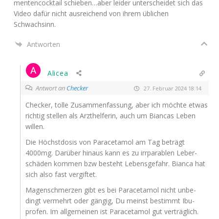
men­ten­cock­tail schieben…aber lei­der unter­schei­det sich das
Video dafür nicht aus­rei­chend von ihrem übli­chen
Schwachsinn.
Antworten
Alicea
Antwort an
Checker
27. Februar 2024 18:14
Che­cker, tol­le Zusam­men­fas­sung, aber ich möch­te etwas
rich­tig stel­len als Arzt­hel­fe­rin, auch um Bian­cas Leben
willen.
Die Höchst­do­sis von Par­acet­amol am Tag beträgt
4000mg. Dar­über hin­aus kann es zu irr­pa­ra­blen Leber­
schä­den kom­men bzw besteht Lebens­ge­fahr. Bian­ca hat
sich also fast vergiftet.
Magen­schmer­zen gibt es bei Par­acet­amol nicht unbe­
dingt ver­mehrt oder gän­gig, Du meinst bestimmt Ibu­
profen. Im all­ge­mei­nen ist Par­acet­amol gut ver­träg­lich.