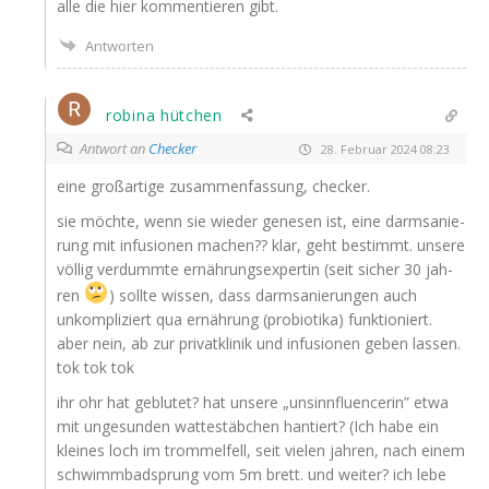
alle die hier kom­men­tie­ren gibt.
Antworten
robina hütchen
Antwort an
Checker
28. Februar 2024 08:23
eine groß­ar­ti­ge zusam­men­fas­sung, checker.
sie möch­te, wenn sie wie­der gene­sen ist, eine darm­sa­nie­
rung mit infu­sio­nen machen?? klar, geht bestimmt. unse­re
völ­lig ver­dumm­te ernäh­rungs­exper­tin (seit sicher 30 jah­
ren
) soll­te wis­sen, dass darm­sa­nie­run­gen auch
unkom­pli­ziert qua ernäh­rung (pro­bio­ti­ka) funk­tio­niert.
aber nein, ab zur pri­vat­kli­nik und infu­sio­nen geben las­sen.
tok tok tok
ihr ohr hat geblu­tet? hat unse­re „unsinn­fluen­ce­rin” etwa
mit unge­sun­den wat­te­stäb­chen han­tiert? (Ich habe ein
klei­nes loch im trom­mel­fell, seit vie­len jah­ren, nach einem
schwimm­bad­sprung vom 5m brett. und wei­ter? ich lebe