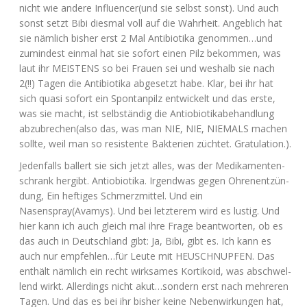
nicht wie ande­re Influencer(und sie selbst sonst). Und auch
sonst setzt Bibi dies­mal voll auf die Wahr­heit. Angeb­lich hat
sie näm­lich bis­her erst 2 Mal Anti­bio­ti­ka genommen…und
zumin­dest ein­mal hat sie sofort einen Pilz bekom­men, was
laut ihr
MEISTENS
so bei Frau­en sei und wes­halb sie nach
2(!!) Tagen die Anti­bio­ti­ka abge­setzt habe. Klar, bei ihr hat
sich qua­si sofort ein Spon­tan­pilz ent­wi­ckelt und das ers­te,
was sie macht, ist selb­stän­dig die Antio­bio­ti­ka­be­hand­lung
abzubrechen(also das, was man
NIE
,
NIE
,
NIEMALS
machen
soll­te, weil man so resis­ten­te Bak­te­ri­en züch­tet. Gratulation.).
Jeden­falls bal­lert sie sich jetzt alles, was der Medi­ka­men­ten­
schrank her­gibt. Antio­bio­ti­ka. Irgend­was gegen Ohren­ent­zün­
dung, Ein hef­ti­ges Schmerz­mit­tel. Und ein
Nasenspray(Avamys). Und bei letz­te­rem wird es lus­tig. Und
hier kann ich auch gleich mal ihre Fra­ge beant­wor­ten, ob es
das auch in Deutsch­land gibt: Ja, Bibi, gibt es. Ich kann es
auch nur empfehlen…für Leu­te mit
HEUSCHNUPFEN
. Das
ent­hält näm­lich ein recht wirk­sa­mes Kor­ti­ko­id, was abschwel­
lend wirkt. Aller­dings nicht akut…sondern erst nach meh­re­ren
Tagen. Und das es bei ihr bis­her kei­ne Neben­wir­kun­gen hat,