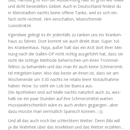
und dicht besie­del­tes Gebiet. Auch in Deutsch­land fin­dest du
in Klein­städ­ten nachts kei­ne offe­ne Tan­ke, weil es sich ein­
fach nicht rech­net. Hirn ein­schal­ten, lebens­frem­de
Luxusbratze.
Irgend­wie gelingt es ihr jeden­falls zu tan­ken uns ins Kran­ken­
haus zu fah­ren. Dort kommt sie auch direkt dran. Super. tol­
les Kran­ken­haus. Naja, außer halt das ein Arzt dort ihrer Mei­
nung nach die Gal­len-OP nicht rich­tig aus­ge­führt hat, dass sie
nicht die rich­ti­ge Metho­de beherr­schen um ihren Trom­mel­
fell­riss zu behan­deln und das man ihr auch kei­ne Schmerz­mit­
tel mit­ge­ben kann. Also das bes­te an ihnen ist, dass sie am
Wochen­en­de um 3:30 nachts ne rela­tiv lee­re Not­auf­nah­me
haben. Wow. So sieht ein Lob bei Bian­ca aus.
Die Apo­the­ken sind auf Mal­le nachts natür­lich auch zu, wes­
halb sie ein paar Stun­den auf ihre Schmerz­mit­tel war­ten
muss(wahrscheinlich wäre es auch anders gegangen…aber
dazu müss­te man ver­mut­lich Spa­nisch können. ;-)).
Und all das auch noch bei schlech­tem Wet­ter. Denn Bibi will
ja die Wahr­heit über das Insel­le­ben und das Wet­ter erzählen…