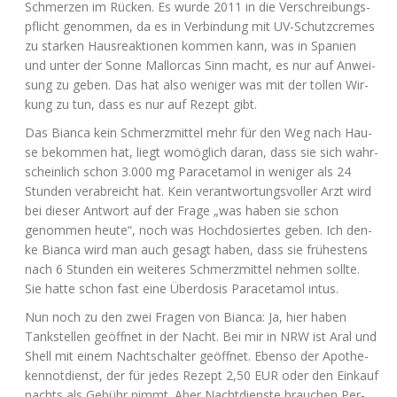
Schmer­zen im Rücken. Es wur­de 2011 in die Ver­schrei­bungs­
pflicht genom­men, da es in Ver­bin­dung mit UV-Schutz­cremes
zu star­ken Haus­re­ak­tio­nen kom­men kann, was in Spa­ni­en
und unter der Son­ne Mal­lor­cas Sinn macht, es nur auf Anwei­
sung zu geben. Das hat also weni­ger was mit der tol­len Wir­
kung zu tun, dass es nur auf Rezept gibt.
Das Bian­ca kein Schmerz­mit­tel mehr für den Weg nach Hau­
se bekom­men hat, liegt womög­lich dar­an, dass sie sich wahr­
schein­lich schon 3.000 mg Par­acet­amol in weni­ger als 24
Stun­den ver­ab­reicht hat. Kein ver­ant­wor­tungs­vol­ler Arzt wird
bei die­ser Ant­wort auf der Fra­ge „was haben sie schon
genom­men heu­te“, noch was Hoch­do­sier­tes geben. Ich den­
ke Bian­ca wird man auch gesagt haben, dass sie frü­hes­tens
nach 6 Stun­den ein wei­te­res Schmerz­mit­tel neh­men soll­te.
Sie hat­te schon fast eine Über­do­sis Par­acet­amol intus.
Nun noch zu den zwei Fra­gen von Bian­ca: Ja, hier haben
Tank­stel­len geöff­net in der Nacht. Bei mir in
NRW
ist Aral und
Shell mit einem Nacht­schal­ter geöff­net. Eben­so der Apo­the­
ken­not­dienst, der für jedes Rezept 2,50
EUR
oder den Ein­kauf
nachts als Gebühr nimmt. Aber Nacht­diens­te brau­chen Per­