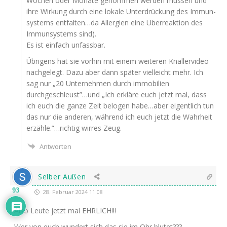
Wochen oder Mona­te genom­men wer­den müs­sen und
ihre Wir­kung durch eine loka­le Unter­drü­ckung des Immun­
sys­tems entfalten…da All­er­gien eine Über­re­ak­ti­on des
Immun­sys­tems sind).
Es ist ein­fach unfassbar.
Übri­gens hat sie vor­hin mit einem wei­te­ren Knal­ler­vi­deo
nach­ge­legt. Dazu aber dann spä­ter viel­leicht mehr. Ich
sag nur „20 Unter­neh­men durch immo­bi­li­en
durchgeschleust”…und „Ich erklä­re euch jetzt mal, dass
ich euch die gan­ze Zeit belo­gen habe…aber eigent­lich tun
das nur die ande­ren, wäh­rend ich euch jetzt die Wahr­heit
erzähle.”…richtig wir­res Zeug.
Antworten
Selber Außen
93
28. Februar 2024 11:08
Also Leu­te jetzt mal
EHRLICH
!!!
Wer von euch wun­dert sich das sie im Ohr blutet???