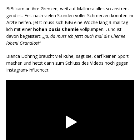
BiBi kam an ihre Gren­zen, weil auf Mal­lor­ca alles so anstren­
gend ist. Erst nach vie­len Stun­den vol­ler Schmer­zen konn­ten ihr
Ärz­te hel­fen. Jetzt muss sich BiBi eine Woche lang 3‑mal täg­
lich mit einer
hohen Dosis Che­mie
voll­pum­pen… und ist
davon begeis­tert:
„Ja, da muss ich jetzt auch mal die Che­mie
loben! Grandios!”
Bian­ca Döh­ring braucht viel Ruhe, sagt sie, darf kei­nen Sport
machen und hetzt dann zum Schluss des Vide­os noch gegen
Instagram-Influencer.