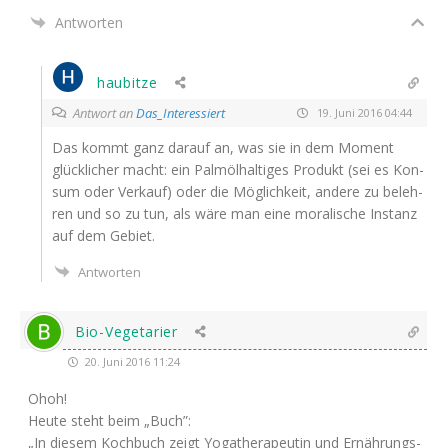
Antworten
haubitze
Antwort an
Das_Interessiert
19. Juni 2016 04:44
Das kommt ganz dar­auf an, was sie in dem Moment
glück­li­cher macht: ein Palm­öl­hal­ti­ges Pro­dukt (sei es Kon­
sum oder Ver­kauf) oder die Mög­lich­keit, ande­re zu beleh­
ren und so zu tun, als wäre man eine mora­li­sche Instanz
auf dem Gebiet.
Antworten
Bio-Vegetarier
20. Juni 2016 11:24
Ohoh!
Heu­te steht beim „Buch”:
„In die­sem Koch­buch zeigt Yoga­the­ra­peu­tin und Ernäh­rungs­