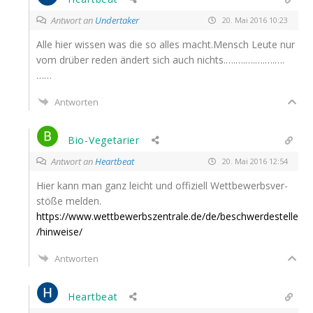
Antwort an
Undertaker
20. Mai 2016 10:23
Alle hier wis­sen was die so alles macht.Mensch Leu­te nur
vom drü­ber reden ändert sich auch nichts.….….….….….….
……
Antworten
Bio-Vegetarier
Antwort an
Heartbeat
20. Mai 2016 12:54
Hier kann man ganz leicht und offi­zi­ell Wett­be­werbs­ver­
stö­ße melden.
https://www.wettbewerbszentrale.de/de/beschwerdestelle
/hinweise/
Antworten
Heartbeat