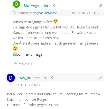
Bio-Vegetarier
Antwort an
Verfolgungsopfer
18. Juni 2016 18:52
Armes Ver­fol­gungs­op­fer!
Sie sagt doch ganz klar: Sie hat das „Ab Heu­te Gesund
Kon­zept” ent­wor­fen und wenn Leu­te Ent­wür­fe kau­fen
wol­len, kann sie ja nichts dazu…
Die Ärz­te­stu­di­en hät­te ich auch ger­ne ein­mal gesehen!
Antworten
Das_Interessiert
18. Juni 2016 17:31
Bei all der Pole­mik und Kri­tik an Frau Döh­ring bleibt unterm
Strich nur noch die Frage:
Ist Bian­ca für oder gegen Palmöl?