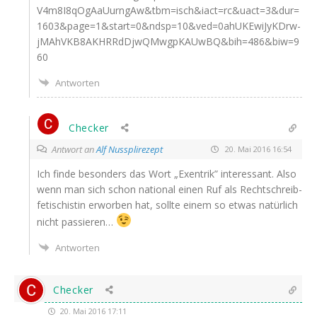
V4m8I8qOgAaUurngAw&tbm=isch&iact=rc&uact=3&dur=
1603&page=1&start=0&ndsp=10&ved=0ahUKEwiJyKDrw-
jMAhVKB8AKHRRdDjwQMwgpKAUwBQ&bih=486&biw=9
60
Antworten
Checker
Antwort an
Alf Nussplirezept
20. Mai 2016 16:54
Ich fin­de beson­ders das Wort „Exen­trik” inter­es­sant. Also
wenn man sich schon natio­nal einen Ruf als Recht­schreib­
fe­ti­schis­tin erwor­ben hat, soll­te einem so etwas natür­lich
nicht passieren…
Antworten
Checker
20. Mai 2016 17:11