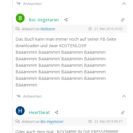
Antworten
Bio-Vegetarier
Antwort an
NoName
21. Mai 2016 23:02
Das Buch kann man immer noch auf sei­ner FB-Sei­te
down­loa­den und zwar
KOSTENLOS
!!!
Bääämmm Bääämmm Bääämmm Bääämmm
Bääämmm Bääämmm Bääämmm Bääämmm
Bääämmm Bääämmm Bääämmm Bääämmm
Bääämmm Bääämmm Bääämmm Bääämmm
Bääämmm Bääämmm Bääämmm Bääämmm
Bääämmm
Antworten
Heartbeat
Antwort an
Bio-Vegetarier
22. Mai 2016 08:27
Oder auch gern mal :
BOOM
!!!!!!!
IN
DIE
FRESSE
!!!!!!!!!!!!!!