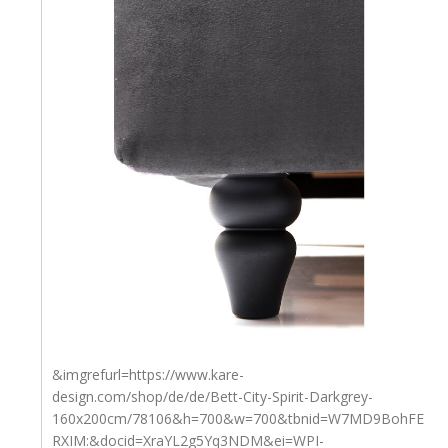
&imgrefurl=https://www.kare-
design.com/shop/de/de/Bett-City-Spirit-Darkgrey-
160x200cm/78106&h=700&w=700&tbnid=W7MD9BohFE
RXIM:&docid=XraYL2g5Yq3NDM&ei=WPI-