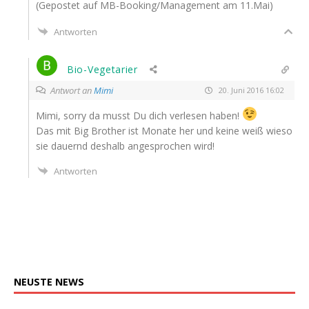
(Gepos­tet auf MB-Boo­kin­g/­Ma­nage­ment am 11.Mai)
Antworten
Bio-Vegetarier
Antwort an
Mimi
20. Juni 2016 16:02
Mimi, sor­ry da musst Du dich ver­le­sen haben!
Das mit Big Brot­her ist Mona­te her und kei­ne weiß wie­so
sie dau­ernd des­halb ange­spro­chen wird!
Antworten
NEUSTE
NEWS