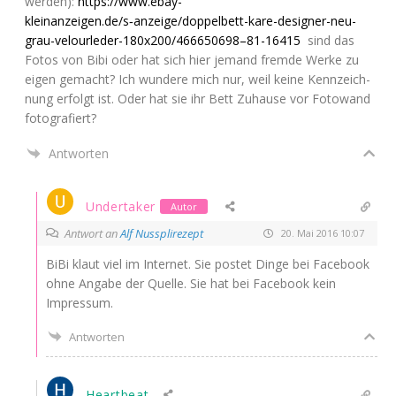
wer­den):
https://www.ebay-
kleinanzeigen.de/s‑anzeige/doppelbett-kare-designer-neu-
grau-velourleder-180x200/466650698–81-16415
sind das
Fotos von Bibi oder hat sich hier jemand frem­de Wer­ke zu
eigen gemacht? Ich wun­de­re mich nur, weil kei­ne Kenn­zeich­
nung erfolgt ist. Oder hat sie ihr Bett Zuhau­se vor Foto­wand
fotografiert?
Antworten
Undertaker
Autor
Antwort an
Alf Nussplirezept
20. Mai 2016 10:07
BiBi klaut viel im Inter­net. Sie pos­tet Din­ge bei Face­book
ohne Anga­be der Quel­le. Sie hat bei Face­book kein
Impressum.
Antworten
Heartbeat