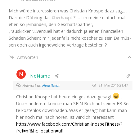
Mich wür­de inter­es­sie­ren was Chris­ti­an Knos­pe dazu sagt. …
Darf die Döh­ring das über­haupt ? … Ich mei­ne ein­fach mal
eben so jeman­den, den Geschäfts­part­ner,
„rauskicken”.Eventuell hat er dadurch ja einen finan­zi­el­len
Schaden.Scheint mir jeden­falls nicht koscher zu sein.Da müs­
sen doch auch irgend­wel­che Ver­trä­ge bestehen ?
Antworten
NoName
Antwort an
Heartbeat
21. Mai 2016 21:47
Chris­ti­an Knos­pe hat heu­te eini­ges dazu gesagt
.
Unter ande­rem konn­te man
SEIN
Buch auf sei­ner
FB
Sei­
te kos­ten­los down­loa­den. Was er gesagt hat kann man
hier noch mal nach hören. Ist wirk­lich interessant
https://www.facebook.com/ChristianKnospeFitness/?
fref=nf&hc_location=ufi