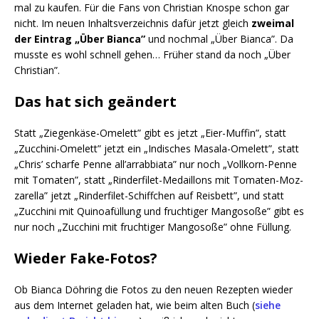
mal zu kau­fen. Für die Fans von Chris­ti­an Knos­pe schon gar
nicht. Im neu­en Inhalts­ver­zeich­nis dafür jetzt gleich
zwei­mal
der Ein­trag „Über Bian­ca”
und noch­mal „Über Bian­ca”. Da
muss­te es wohl schnell gehen… Frü­her stand da noch „Über
Christian”.
Das hat sich geändert
Statt „Zie­gen­kä­se-Ome­lett” gibt es jetzt „Eier-Muf­fin”, statt
„Zuc­chi­ni-Ome­lett” jetzt ein „Indi­sches Masa­la-Ome­lett”, statt
„Chris’ schar­fe Pen­ne all’ar­rab­bia­ta” nur noch „Voll­korn-Pen­ne
mit Toma­ten”, statt „Rin­der­fi­let-Medail­lons mit Toma­ten-Moz­
za­rel­la” jetzt „Rin­der­fi­let-Schiff­chen auf Reis­bett”, und statt
„Zuc­chi­ni mit Qui­noa­fül­lung und fruch­ti­ger Man­go­so­ße” gibt es
nur noch „Zuc­chi­ni mit fruch­ti­ger Man­go­so­ße” ohne Füllung.
Wieder Fake-Fotos?
Ob Bian­ca Döh­ring die Fotos zu den neu­en Rezep­ten wie­der
aus dem Inter­net gela­den hat, wie beim alten Buch (
sie­he