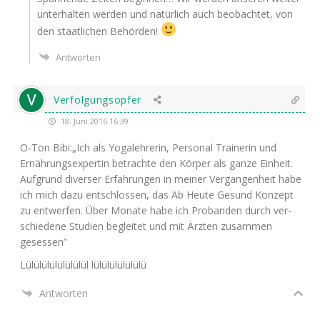
unter­hal­ten wer­den und natür­lich auch beob­ach­tet, von
den staat­li­chen Behörden!
Antworten
Verfolgungsopfer
18. Juni 2016 16:39
O‑Ton Bibi:„Ich als Yoga­leh­re­rin, Per­so­nal Trai­ne­rin und
Ernäh­rungs­exper­tin betrach­te den Kör­per als gan­ze Ein­heit.
Auf­grund diver­ser Erfah­run­gen in mei­ner Ver­gan­gen­heit habe
ich mich dazu ent­schlos­sen, das Ab Heu­te Gesund Kon­zept
zu ent­wer­fen. Über Mona­te habe ich Pro­ban­den durch ver­
schie­de­ne Stu­di­en beglei­tet und mit Ärz­ten zusam­men
gesessen”
Lülülülülülülülül lülülülülülülü
Antworten