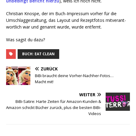
unbe­dingt Bericht hier­zu
), weiß ich noch nicht.
Chris­ti­an Knos­pe, der im Buch-Impres­sum vor­her für die
Umschlag­ge­stal­tung, das Lay­out und Rezept­fo­tos mit­ver­ant­
wort­lich war und genannt wur­de, wur­de entfernt.
Was sagst du dazu?
BUCH: EAT CLEAN
ZURÜCK
BiBi braucht deine Vorher-Nachher-Fotos…
Macht mit!
WEITER
BiBi-Satire: Harte Zeiten für Amazon-Kunden &
Amazon schickt Bücher zurück, plus die besten BiBi-
Videos