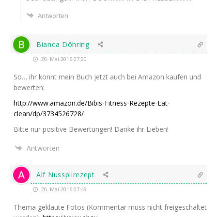
Antworten
Bianca Döhring
20. Mai 2016 07:20
So… ihr könnt mein Buch jetzt auch bei Ama­zon kau­fen und
bewerten:
http://www.amazon.de/Bibis-Fitness-Rezepte-Eat-
clean/dp/3734526728/
Bit­te nur posi­ti­ve Bewer­tun­gen! Dan­ke ihr Lieben!
Antworten
Alf Nussplirezept
20. Mai 2016 07:49
The­ma geklau­te Fotos (Kom­men­tar muss nicht frei­ge­schal­tet