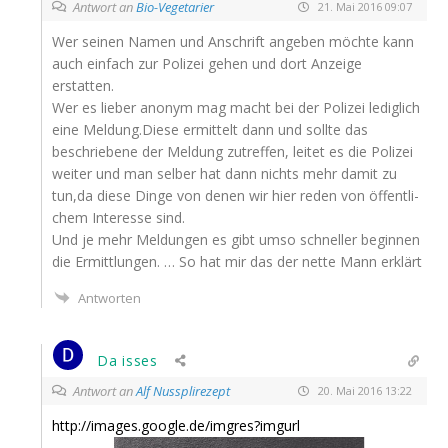
Antwort an
Bio-Vegetarier
21. Mai 2016 09:07
Wer sei­nen Namen und Anschrift ange­ben möch­te kann
auch ein­fach zur Poli­zei gehen und dort Anzei­ge
erstatten.
Wer es lie­ber anonym mag macht bei der Poli­zei ledig­lich
eine Meldung.Diese ermit­telt dann und soll­te das
beschrie­be­ne der Mel­dung zutref­fen, lei­tet es die Poli­zei
wei­ter und man sel­ber hat dann nichts mehr damit zu
tun,da die­se Din­ge von denen wir hier reden von öffent­li­
chem Inter­es­se sind.
Und je mehr Mel­dun­gen es gibt umso schnel­ler begin­nen
die Ermitt­lun­gen. … So hat mir das der net­te Mann erklärt
Antworten
Da isses
Antwort an
Alf Nussplirezept
20. Mai 2016 13:22
http://images.google.de/imgres?imgurl