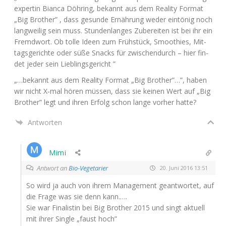
exper­tin Bian­ca Döh­ring, bekannt aus dem Rea­li­ty For­mat
„Big Brot­her” , dass gesun­de Ernäh­rung weder ein­tö­nig noch
lang­wei­lig sein muss. Stun­den­lan­ges Zube­rei­ten ist bei ihr ein
Fremd­wort. Ob tol­le Ideen zum Früh­stück, Smoothies, Mit­
tags­ge­rich­te oder süße Snacks für zwi­schen­durch – hier fin­
det jeder sein Lieblingsgericht ”
„…bekannt aus dem Rea­li­ty For­mat „Big Brot­her”…”, haben
wir nicht X‑mal hören müs­sen, dass sie kei­nen Wert auf „Big
Brot­her” legt und ihren Erfolg schon lan­ge vor­her hatte?
Antworten
Mimi
Antwort an
Bio-Vegetarier
20. Juni 2016 13:51
So wird ja auch von ihrem Manage­ment geant­wor­tet, auf
die Fra­ge was sie denn kann.….
Sie war Fina­lis­tin bei Big Brot­her 2015 und singt aktu­ell
mit ihrer Sin­gle „faust hoch”