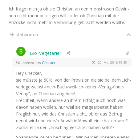
Ich fra­ge mich ja ob sie Chris­ti­an an den mons­trö­sen Gewin­
nen nicht mehr betei­li­gen will…oder ob Chris­ti­an mit der
Abzo­cke nicht mehr in Ver­bin­dung gebracht wer­den wollte.
Antworten
Bio-Vegetarier
Antwort an
Checker
20. Mai 2016 19:43
Hey Che­cker,
sie müss­te ja 50%, von der Pro­vi­si­on die sie bei dem „Ich-
ver­le­ge-selbst-mein-Buch-weil-ich-kei­nen-Ver­lag-fin­de-
Ver­lag”, an Chris­ti­an abgeben!
Frech­heit, wenn ande­re an ihrem Erfolg auch noch was
davon haben wol­len, nur weil sie mit­ge­ar­bei­tet haben!
Frag­lich nur, wie das Chris­ti­an sieht, ob er das Betrug
nennt wird und eine/n Anwältin/Anwalt ein­schal­ten wird?
Zumal er ja den Umschlag gestal­tet haben soll!?!?
Span­nen­de Zei­ten begin­nen… Wir wer­den unse­ren wei­ter