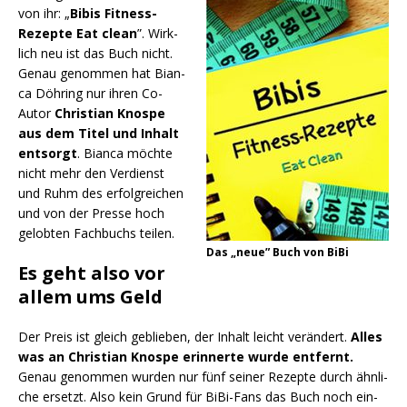
von ihr: „
Bibis Fit­ness-
Rezep­te Eat clean
”. Wirk­
lich neu ist das Buch nicht.
Genau genom­men hat Bian­
ca Döh­ring nur ihren Co-
Autor
Chris­ti­an Knos­pe
aus dem Titel und Inhalt
ent­sorgt
. Bian­ca möch­te
nicht mehr den Ver­dienst
und Ruhm des erfolg­rei­chen
und von der Pres­se hoch
gelob­ten Fach­buchs teilen.
Das „neue” Buch von BiBi
Es geht also vor
allem ums Geld
Der Preis ist gleich geblie­ben, der Inhalt leicht ver­än­dert.
Alles
was an Chris­ti­an Knos­pe erin­ner­te wur­de ent­fernt.
Genau genom­men wur­den nur fünf sei­ner Rezep­te durch ähn­li­
che ersetzt. Also kein Grund für BiBi-Fans das Buch noch ein­