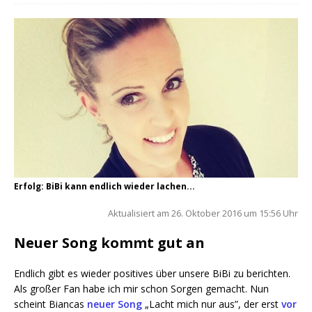
Erfolg: BiBi kann endlich wieder lachen...
Aktua­li­siert am 26. Okto­ber 2016 um 15:56 Uhr
Neuer Song kommt gut an
End­lich gibt es wie­der posi­ti­ves über unse­re BiBi zu berich­ten.
Als gro­ßer Fan habe ich mir schon Sor­gen gemacht. Nun
scheint Bian­cas
neu­er Song
„Lacht mich nur aus”, der erst
vor