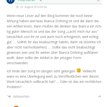
22. August 2016 03:42
Wenn neue Leser auf den Blog kom­men die noch kei­ne
Ahnung haben wer/was Bian­ca Döh­ring ist und die dann die­
sen Arti­kel lesen, dann müßen die den­ken das Bian­ca ein rich­
tig guter Mensch ist und das der Song „Lacht mich nur aus”
tat­säch­lich von ihr ist und auch noch erfolg­reich, weil rich­tig
gut. … Soll­tet Ihr das beab­sich­tigt haben, dann ok (Könn­te ich
aber nicht nach­voll­zie­hen). … Soll­te das nicht beab­sich­tigt
gewe­sen sein und Ihr wei­ter über Bian­ca Döh­ring auf­klä­ren
wollt, dann soll­te der Arti­kel in der jet­zi­gen Form
verschwinden.
Ich fin­de den Song im übri­gen sehr gelun­gen
Viel­leicht
wäre es eine Über­le­gung wert zu Ver­öf­fent­li­chen wer die­ses
Werk tat­säch­lich voll­bracht hat? … Oder ist das ein recht­li­ches
Problem?
Antworten