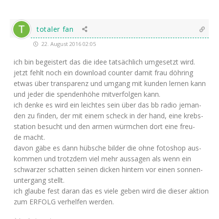
totaler fan
22. August 2016 02:05
ich bin begeis­tert das die idee tat­säch­lich umge­setzt wird.
jetzt fehlt noch ein down­load coun­ter damit frau döh­ring
etwas über trans­pa­renz und umgang mit kun­den ler­nen kann
und jeder die spen­den­hö­he mit­ver­fol­gen kann.
ich den­ke es wird ein leich­tes sein über das bb radio jeman­
den zu fin­den, der mit einem scheck in der hand, eine krebs­
sta­ti­on besucht und den armen würm­chen dort eine freu­
de macht.
davon gäbe es dann hüb­sche bil­der die ohne foto­shop aus­
kom­men und trotz­dem viel mehr aus­sa­gen als wenn ein
schwar­zer schat­ten sei­nen dicken hin­tern vor einen son­nen­
un­ter­gang stellt.
ich glau­be fest dar­an das es vie­le geben wird die die­ser akti­on
zum
ERFOLG
ver­hel­fen werden.