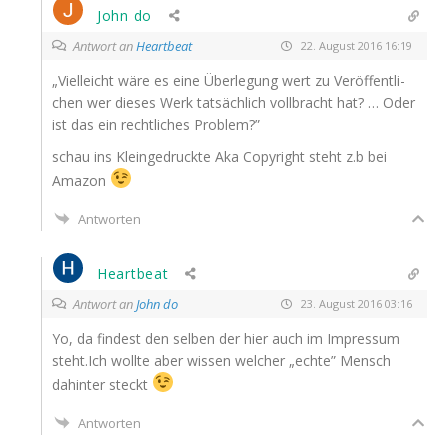
John do
Antwort an
Heartbeat
22. August 2016 16:19
„Viel­leicht wäre es eine Über­le­gung wert zu Ver­öf­fent­li­
chen wer die­ses Werk tat­säch­lich voll­bracht hat? … Oder
ist das ein recht­li­ches Problem?”
schau ins Klein­ge­druck­te Aka Copy­right steht z.b bei
Amazon
Antworten
Heartbeat
Antwort an
John do
23. August 2016 03:16
Yo, da fin­dest den sel­ben der hier auch im Impres­sum
steht.Ich woll­te aber wis­sen wel­cher „ech­te” Mensch
dahin­ter steckt
Antworten