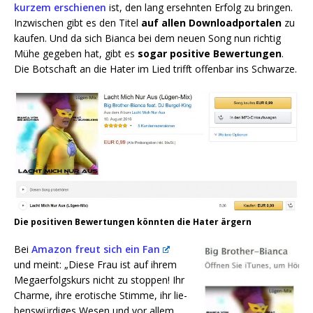
kur­zem erschie­nen
ist, den lang ersehn­ten Erfolg zu brin­gen.
Inzwi­schen gibt es den Titel
auf allen Down­load­por­ta­len
zu
kau­fen. Und da sich Bian­ca bei dem neu­en Song nun rich­tig
Mühe gege­ben hat, gibt es
sogar posi­ti­ve Bewer­tun­gen
.
Die Bot­schaft an die Hater im Lied trifft offen­bar ins Schwarze.
Die posi­ti­ven Bewer­tun­gen könn­ten die Hater ärgern
Bei
Ama­zon freut sich ein Fan
und meint: „D
iese Frau ist auf ihrem
Megaer­folgs­kurs nicht zu stop­pen! Ihr
Charme, ihre ero­ti­sche Stim­me, ihr lie­
bens­wür­di­ges Wesen und vor allem