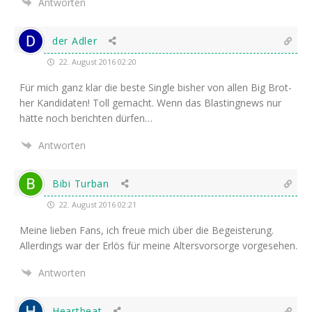
Antworten
der Adler
22. August 2016 02:20
Für mich ganz klar die bes­te Sin­gle bis­her von allen Big Brot­
her Kan­di­da­ten! Toll gemacht. Wenn das Blas­ting­news nur
hät­te noch berich­ten dürfen…
Antworten
Bibi Turban
22. August 2016 02:21
Mei­ne lie­ben Fans, ich freue mich über die Begeis­te­rung.
Aller­dings war der Erlös für mei­ne Alters­vor­sor­ge vorgesehen.
Antworten
Heartbeat