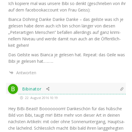
Ich kopie­re mal was unse­re Bibi so denkt (geschrie­ben von ihr
auf dem face­book­ac­count von Frau Geiss):
Bian­ca Döh­ring Dan­ke Dan­ke Dan­ke – das geils­te was ich je
gele­sen habe denn auch ich bin schon län­ger von die­sen
„Peter­ar­ti­gen Men­schen” befal­len aller­dings auf ganz kri­mi­
nel­lem Niveau und wer­de damit nun auch an die Öffent­lich­
keit gehen!
Das Geils­te was Bian­ca je gele­sen hat. Repeat: das Gei­le was
Bibi je gele­sen hat.….…..
Antworten
Bibinator
22. August 2016 10:19
Hey BiBi-Beast! Booooooom! Dan­ke­schön für das hüb­sche
Bild von Bibi, taugt mir! Bit­te mehr von die­ser Art in dei­nen
nächs­ten Arti­keln: mit oder ohne Son­nen­un­ter­gang, Haupt­sa­
che lächelnd. Schliess­lich macht Bibi bald ihren lang­ge­heg­ten