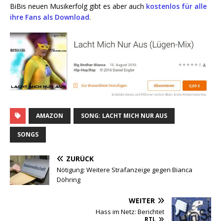
BiBis neu­en Musik­erfolg gibt es aber auch
kos­ten­los für alle
ihre Fans als Down­load
.
AMAZON
SONG: LACHT MICH NUR AUS
SONGS
ZURÜCK
Nötigung: Weitere Strafanzeige gegen Bianca
Döhring
WEITER
Hass im Netz: Berichtet
RTL