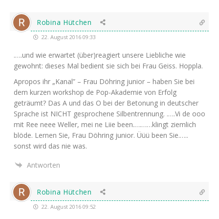
Robina Hütchen
22. August 2016 09:33
.….und wie erwar­tet (über)reagiert unse­re Lieb­li­che wie
gewohnt: die­ses Mal bedient sie sich bei Frau Geiss. Hoppla.
Apro­pos ihr „Kanal” – Frau Döh­ring juni­or – haben Sie bei
dem kur­zen work­shop de Pop-Aka­de­mie von Erfolg
geträumt? Das A und das O bei der Beto­nung in deut­scher
Spra­che ist
NICHT
gespro­che­ne Sil­ben­tren­nung. .….Vi de ooo
mit Ree neee Wel­ler, mei ne Liie been.….……klingt ziem­lich
blö­de. Ler­nen Sie, Frau Döh­ring juni­or. Üüü been Sie.…..
sonst wird das nie was.
Antworten
Robina Hütchen
22. August 2016 09:52