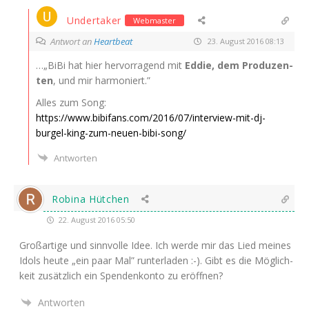
Undertaker
Webmaster
Antwort an
Heartbeat
23. August 2016 08:13
…„BiBi hat hier her­vor­ra­gend mit
Eddie, dem Pro­du­zen­
ten
, und mir harmoniert.”
Alles zum Song:
https://www.bibifans.com/2016/07/interview-mit-dj-
burgel-king-zum-neuen-bibi-song/
Antworten
Robina Hütchen
22. August 2016 05:50
Groß­ar­ti­ge und sinn­vol­le Idee. Ich wer­de mir das Lied mei­nes
Idols heu­te „ein paar Mal” run­ter­la­den :-). Gibt es die Mög­lich­
keit zusätz­lich ein Spen­den­kon­to zu eröffnen?
Antworten