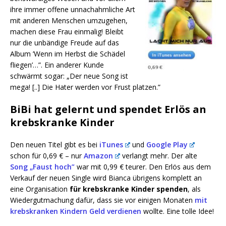
ihre immer offe­ne unnach­ahm­li­che Art
mit ande­ren Men­schen umzu­ge­hen,
machen die­se Frau ein­ma­lig
!
Bleibt
nur die unbän­di­ge Freu­de auf das
Album ’Wenn im Herbst die Schä­del
flie­gen’…
”. Ein ande­rer Kun­de
schwärmt sogar: „Der neue Song ist
mega! [..] Die Hater wer­den vor Frust platzen.”
BiBi hat gelernt und spendet Erlös an
krebskranke Kinder
Den neu­en Titel gibt es bei
iTu­nes
und
Goog­le Play
schon für 0,69 € – nur
Ama­zon
ver­langt mehr. Der alte
Song „Faust hoch”
war mit 0,99 € teu­rer. Den Erlös aus dem
Ver­kauf der neu­en Sin­gle wird Bian­ca übri­gens kom­plett an
eine Orga­ni­sa­ti­on
für krebs­kran­ke Kin­der spen­den
, als
Wie­der­gut­ma­chung dafür, dass sie vor eini­gen Mona­ten
mit
krebs­kran­ken Kin­dern Geld ver­die­nen
woll­te. Eine tol­le Idee!