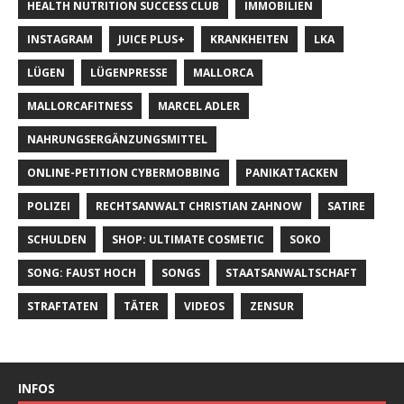
HEALTH NUTRITION SUCCESS CLUB
IMMOBILIEN
INSTAGRAM
JUICE PLUS+
KRANKHEITEN
LKA
LÜGEN
LÜGENPRESSE
MALLORCA
MALLORCAFITNESS
MARCEL ADLER
NAHRUNGSERGÄNZUNGSMITTEL
ONLINE-PETITION CYBERMOBBING
PANIKATTACKEN
POLIZEI
RECHTSANWALT CHRISTIAN ZAHNOW
SATIRE
SCHULDEN
SHOP: ULTIMATE COSMETIC
SOKO
SONG: FAUST HOCH
SONGS
STAATSANWALTSCHAFT
STRAFTATEN
TÄTER
VIDEOS
ZENSUR
INFOS