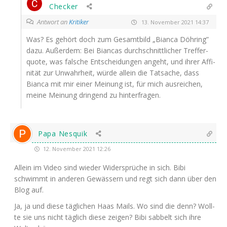
Checker
Antwort an
Kritiker
13. November 2021 14:37
Was? Es gehört doch zum Gesamt­bild „Bian­ca Döh­ring”
dazu. Außer­dem: Bei Bian­cas durch­schnitt­li­cher Tref­fer­
quo­te, was fal­sche Ent­schei­dun­gen angeht, und ihrer Affi­
ni­tät zur Unwahr­heit, wür­de allein die Tat­sa­che, dass
Bian­ca mit mir einer Mei­nung ist, für mich aus­rei­chen,
mei­ne Mei­nung drin­gend zu hinterfragen.
Papa Nesquik
12. November 2021 12:26
Allein im Video sind wie­der Wider­sprü­che in sich. Bibi
schwimmt in ande­ren Gewäs­sern und regt sich dann über den
Blog auf.
Ja, ja und die­se täg­li­chen Haas Mails. Wo sind die denn? Woll­
te sie uns nicht täg­lich die­se zei­gen? Bibi sab­belt sich ihre