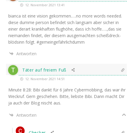
12. November 2021 13:41
bian­ca ist eine visi­on gekommen.….no more words nee­ded.
die­se dum­me per­son befin­det sich lang­sam aber sicher in
einer der­art krank­haf­ten flug­hö­he, dass ich hoffe.….,das sie
nie­man­den fin­det, der die­sem aus­ge­mach­ten scheiß­dreck­
blöd­sinn folgt. #gemein­ge­fähr­lich­dumm
Antworten
Täter auf freiem Fuß
12. November 2021 14:51
Minu­te 8:28: Bibi dankt für 6 Jah­re Cyber­mob­bing, das war ihr
Weck­ruf. Gern gesche­hen. Bit­te, liebs­te Bibi. Dann macht Dir
ja auch der Blog nischt aus.
Antworten
Checker