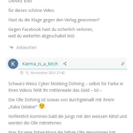
DANKE
BIBI
für die­ses schö­ne Video.
Hast du die Kla­ge gegen den Ver­lag gewonnen?
Gegen Face­book hast du sicher­lich verloren,
weil du wei­ter­hin abge­schal­tet bist.
Antworten
Karma_is_a_bitch
12. November 2021 21:42
Schwarz-Weiss Cyber Mob­bing Döh­ring – selbst für Far­be in
Ihren Vide­os fehlt Ihr mitt­ler­wei­le das Geld – lol –
Die Olle Döh­ring ist sowas von durch­ge­knallt mit Ihrem
„Kaba Gelaber”
Hof­fent­lich kom­men bald die Jungs mit den weis­sen Kit­tel und
wer­den die Olle mitnehmen.
Was für eine Ent­wick­lung die fal­ti­ge Olle genom­men hat.