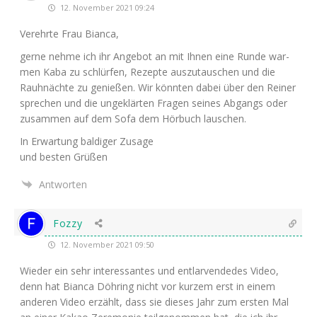
12. November 2021 09:24
Ver­ehr­te Frau Bianca,
ger­ne neh­me ich ihr Ange­bot an mit Ihnen eine Run­de war­
men Kaba zu schlür­fen, Rezep­te aus­zu­tau­schen und die
Rauh­näch­te zu genie­ßen. Wir könn­ten dabei über den Rei­ner
spre­chen und die unge­klär­ten Fra­gen sei­nes Abgangs oder
zusam­men auf dem Sofa dem Hör­buch lauschen.
In Erwar­tung bal­di­ger Zusage
und bes­ten Grüßen
Antworten
Fozzy
12. November 2021 09:50
Wie­der ein sehr inter­es­san­tes und ent­lar­ven­de­des Video,
denn hat Bian­ca Döh­ring nicht vor kur­zem erst in einem
ande­ren Video erzählt, dass sie die­ses Jahr zum ers­ten Mal