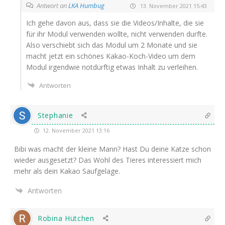
Antwort an
LKA Humbug
13. November 2021 15:43
Ich gehe davon aus, dass sie die Videos/Inhalte, die sie
für ihr Modul ver­wen­den woll­te, nicht ver­wen­den durf­te.
Also ver­schiebt sich das Modul um 2 Mona­te und sie
macht jetzt ein schö­nes Kakao-Koch-Video um dem
Modul irgend­wie not­dürf­tig etwas Inhalt zu verleihen.
Antworten
Stephanie
12. November 2021 13:16
Bibi was macht der klei­ne Mann? Hast Du dei­ne Kat­ze schon
wie­der aus­ge­setzt? Das Wohl des Tie­res inter­es­siert mich
mehr als dein Kakao Saufgelage.
Antworten
Robina Hütchen