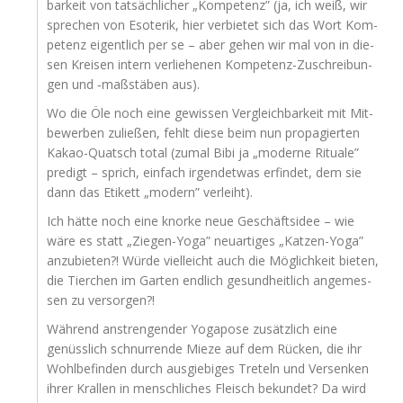
bar­keit von tat­säch­li­cher „Kom­pe­tenz” (ja, ich weiß, wir
spre­chen von Eso­te­rik, hier ver­bie­tet sich das Wort Kom­
pe­tenz eigent­lich per se – aber gehen wir mal von in die­
sen Krei­sen intern ver­lie­he­nen Kom­pe­tenz-Zuschrei­bun­
gen und ‑maß­stä­ben aus).
Wo die Öle noch eine gewis­sen Ver­gleich­bar­keit mit Mit­
be­wer­ben zulie­ßen, fehlt die­se beim nun pro­pa­gier­ten
Kakao-Quatsch total (zumal Bibi ja „moder­ne Ritua­le”
pre­digt – sprich, ein­fach irgend­et­was erfin­det, dem sie
dann das Eti­kett „modern” verleiht).
Ich hät­te noch eine knor­ke neue Geschäfts­idee – wie
wäre es statt „Zie­gen-Yoga” neu­ar­ti­ges „Kat­zen-Yoga”
anzu­bie­ten?! Wür­de viel­leicht auch die Mög­lich­keit bie­ten,
die Tier­chen im Gar­ten end­lich gesund­heit­lich ange­mes­
sen zu versorgen?!
Wäh­rend anstren­gen­der Yoga­po­se zusätz­lich eine
genüss­lich schnur­ren­de
Mie­ze auf dem Rücken, die ihr
Wohl­be­fin­den durch aus­gie­bi­ges Tre­teln und Ver­sen­ken
ihrer Kral­len in mensch­li­ches Fleisch bekun­det? Da wird