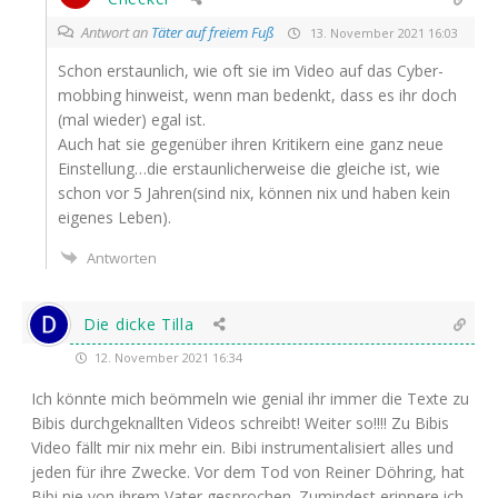
Antwort an
Täter auf freiem Fuß
13. November 2021 16:03
Schon erstaun­lich, wie oft sie im Video auf das Cyber­
mob­bing hin­weist, wenn man bedenkt, dass es ihr doch
(mal wie­der) egal ist.
Auch hat sie gegen­über ihren Kri­ti­kern eine ganz neue
Einstellung…die erstaun­li­cher­wei­se die glei­che ist, wie
schon vor 5 Jahren(sind nix, kön­nen nix und haben kein
eige­nes Leben).
Antworten
Die dicke Tilla
12. November 2021 16:34
Ich könn­te mich beöm­meln wie geni­al ihr immer die Tex­te zu
Bibis durch­ge­knall­ten Vide­os schreibt! Wei­ter so!!!! Zu Bibis
Video fällt mir nix mehr ein. Bibi instru­men­ta­li­siert alles und
jeden für ihre Zwe­cke. Vor dem Tod von Rei­ner Döh­ring, hat
Bibi nie von ihrem Vater gespro­chen. Zumin­dest erin­ne­re ich