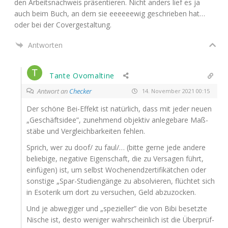
den Arbeits­nach­weis prä­sen­tie­ren. Nicht anders lief es ja
auch beim Buch, an dem sie eeeeeewig geschrie­ben hat…
oder bei der Covergestaltung.
Antworten
Tante Ovomaltine
Antwort an
Checker
14. November 2021 00:15
Der schö­ne Bei-Effekt ist natür­lich, dass mit jeder neu­en
„Geschäfts­idee”, zuneh­mend objek­tiv anle­ge­ba­re Maß­
stä­be und Ver­gleich­bar­kei­ten fehlen.
Sprich, wer zu doof/ zu faul/… (bit­te ger­ne jede ande­re
belie­bi­ge, nega­ti­ve Eigen­schaft, die zu Ver­sa­gen führt,
ein­fü­gen) ist, um selbst Wochen­end­zer­ti­fi­kät­chen oder
sons­ti­ge „Spar-Stu­di­en­gän­ge zu absol­vie­ren, flüch­tet sich
in Eso­te­rik um dort zu ver­su­chen, Geld abzuzocken.
Und je abwe­gi­ger und „spe­zi­el­ler” die von Bibi besetz­te
Nische ist, des­to weni­ger wahr­schein­lich ist die Über­prüf­