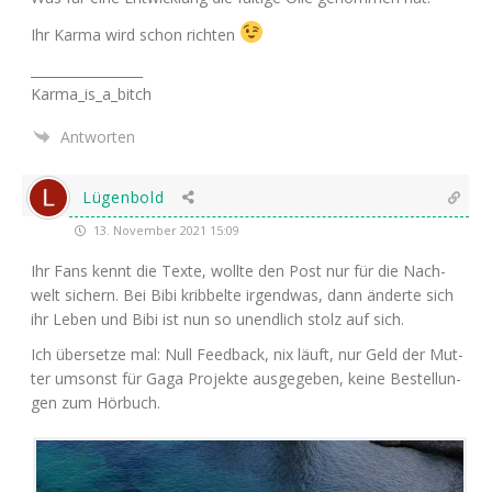
Ihr Kar­ma wird schon richten
_________________
Karma_is_a_bitch
Antworten
Lügenbold
13. November 2021 15:09
Ihr Fans kennt die Tex­te, woll­te den Post nur für die Nach­
welt sichern. Bei Bibi krib­bel­te irgend­was, dann änder­te sich
ihr Leben und Bibi ist nun so unend­lich stolz auf sich.
Ich über­set­ze mal: Null Feed­back, nix läuft, nur Geld der Mut­
ter umsonst für Gaga Pro­jek­te aus­ge­ge­ben, kei­ne Bestel­lun­
gen zum Hörbuch.