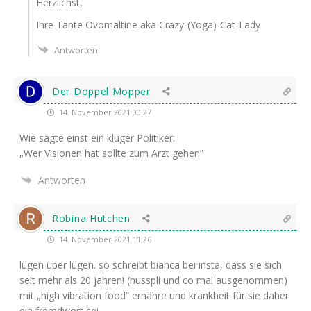
Herz­lichst,
Ihre Tan­te Ovo­mal­ti­ne aka Crazy-(Yoga)-Cat-Lady
Antworten
Der Doppel Mopper
14. November 2021 00:27
Wie sag­te einst ein klu­ger Politiker:
„Wer Visio­nen hat soll­te zum Arzt gehen”
Antworten
Robina Hütchen
14. November 2021 11:26
lügen über lügen. so schreibt bian­ca bei ins­ta, dass sie sich
seit mehr als 20 jah­ren! (nus­spli und co mal aus­ge­nom­men)
mit „high vibra­ti­on food” ernäh­re und krank­heit für sie daher
ein fremd­wort sei.