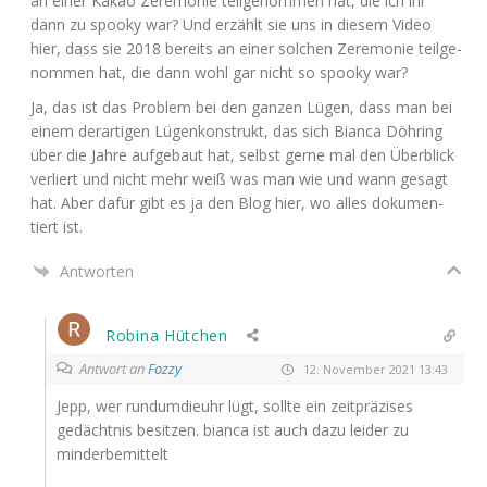
an einer Kakao Zere­mo­nie teil­ge­nom­men hat, die ich ihr
dann zu spoo­ky war? Und erzählt sie uns in die­sem Video
hier, dass sie 2018 bereits an einer sol­chen Zere­mo­nie teil­ge­
nom­men hat, die dann wohl gar nicht so spoo­ky war?
Ja, das ist das Pro­blem bei den gan­zen Lügen, dass man bei
einem der­ar­ti­gen Lügen­kon­strukt, das sich Bian­ca Döh­ring
über die Jah­re auf­ge­baut hat, selbst ger­ne mal den Über­blick
ver­liert und nicht mehr weiß was man wie und wann gesagt
hat. Aber dafür gibt es ja den Blog hier, wo alles doku­men­
tiert ist.
Antworten
Robina Hütchen
Antwort an
Fozzy
12. November 2021 13:43
Jepp, wer rund­um­dieuhr lügt, soll­te ein zeit­prä­zi­ses
gedächt­nis besit­zen. bian­ca ist auch dazu lei­der zu
minderbemittelt