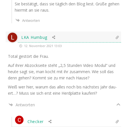
Sie bestä­tigt, dass sie täg­lich den Blog liest. Grü­ße gehen
hier­mit an sie raus.
Antworten
LKA Humbug
12. November 2021 13:03
Total gestört die Frau.
Auf ihrer Abzock­sei­te steht „2,5 Stun­den Video Modul” und
heu­te sagt sie, man kocht mit ihr zusam­men. Wie soll das
denn gehen? Kommt sie zu mir nach Hause?
Weiß wer hier, war­um das alles noch bis nächs­tes Jahr dau­
ert…? Muss sie sich erst eine Herd­plat­te kaufen!?
Antworten
Checker