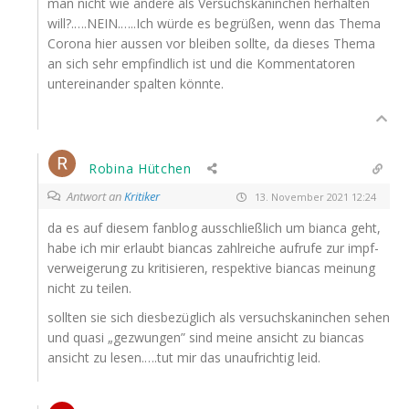
man nicht wie ande­re als Ver­suchs­ka­nin­chen her­hal­ten
will?.….
NEIN
.…..Ich wür­de es begrü­ßen, wenn das The­ma
Coro­na hier aus­sen vor blei­ben soll­te, da die­ses The­ma
an sich sehr emp­find­lich ist und die Kom­men­ta­to­ren
unter­ein­an­der spal­ten könnte.
Robina Hütchen
Antwort an
Kritiker
13. November 2021 12:24
da es auf die­sem fan­blog aus­schließ­lich um bian­ca geht,
habe ich mir erlaubt bian­cas zahl­rei­che auf­ru­fe zur impf­
ver­wei­ge­rung zu kri­ti­sie­ren, respek­ti­ve bian­cas mei­nung
nicht zu teilen.
soll­ten sie sich dies­be­züg­lich als ver­suchs­ka­nin­chen sehen
und qua­si „gezwun­gen” sind mei­ne ansicht zu bian­cas
ansicht zu lesen.….tut mir das unauf­rich­tig leid.