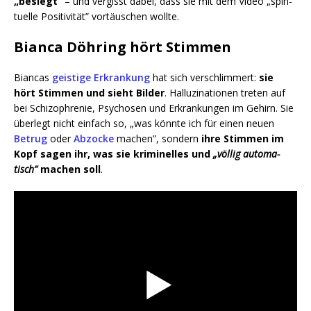
„besiegt”
– und ver­gisst dabei, dass sie mit dem Video „spi­ri­
tu­el­le Posi­ti­vi­tät” vor­täu­schen wollte.
Bianca Döhring hört Stimmen
Bian­cas
geis­ti­ge Erkran­kung
hat sich ver­schlim­mert:
sie
hört Stim­men und sieht Bil­der
. Hal­lu­zi­na­tio­nen tre­ten auf
bei Schi­zo­phre­nie, Psy­cho­sen und Erkran­kun­gen im Gehirn. Sie
über­legt nicht ein­fach so, „was könn­te ich für einen neu­en
Betrug
oder
Abzo­cke
machen”, son­dern
ihre Stim­men im
Kopf sagen ihr, was sie kri­mi­nel­les und
„völ­lig auto­ma­
tisch”
machen soll
.