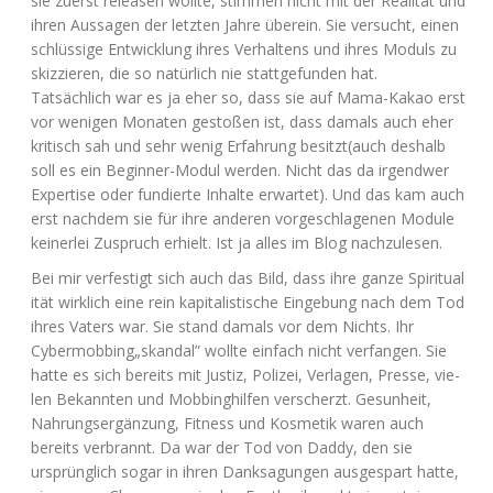
sie zuerst releasen woll­te, stim­men nicht mit der Rea­li­tät und
ihren Aus­sa­gen der letz­ten Jah­re über­ein. Sie ver­sucht, einen
schlüs­si­ge Ent­wick­lung ihres Ver­hal­tens und ihres Moduls zu
skiz­zie­ren, die so natür­lich nie statt­ge­fun­den hat.
Tat­säch­lich war es ja eher so, dass sie auf Mama-Kakao erst
vor weni­gen Mona­ten gesto­ßen ist, dass damals auch eher
kri­tisch sah und sehr wenig Erfah­rung besitzt(auch des­halb
soll es ein Beg­in­ner-Modul wer­den. Nicht das da irgend­wer
Exper­ti­se oder fun­dier­te Inhal­te erwar­tet). Und das kam auch
erst nach­dem sie für ihre ande­ren vor­ge­schla­ge­nen Modu­le
kei­ner­lei Zuspruch erhielt. Ist ja alles im Blog nachzulesen.
Bei mir ver­fes­tigt sich auch das Bild, dass ihre gan­ze Spi­ri­tua­l
i­tät wirk­lich eine rein kapi­ta­lis­ti­sche Ein­ge­bung nach dem Tod
ihres Vaters war. Sie stand damals vor dem Nichts. Ihr
Cybermobbing„skandal” woll­te ein­fach nicht ver­fan­gen. Sie
hat­te es sich bereits mit Jus­tiz, Poli­zei, Ver­la­gen, Pres­se, vie­
len Bekann­ten und Mob­bing­hil­fen ver­scherzt. Gesun­heit,
Nah­rungs­er­gän­zung, Fit­ness und Kos­me­tik waren auch
bereits ver­brannt. Da war der Tod von Dad­dy, den sie
ursprüng­lich sogar in ihren Dank­sa­gun­gen aus­ge­spart hat­te,