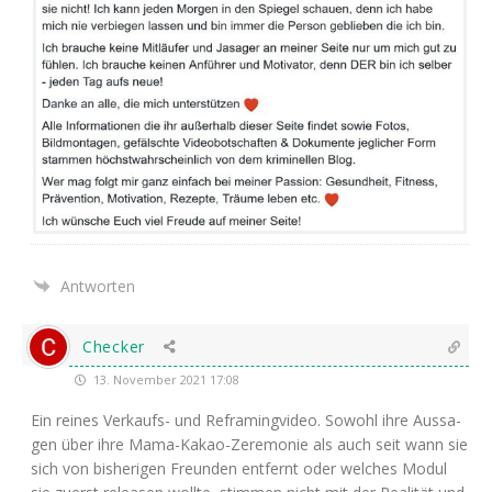
Antworten
Checker
13. November 2021 17:08
Ein rei­nes Ver­kaufs- und Ref­raming­vi­deo. Sowohl ihre Aus­sa­
gen über ihre Mama-Kakao-Zere­mo­nie als auch seit wann sie
sich von bis­he­ri­gen Freun­den ent­fernt oder wel­ches Modul