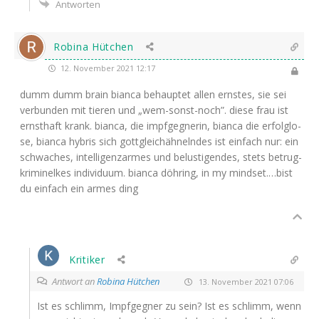
Antworten
Robina Hütchen
12. November 2021 12:17
dumm dumm brain bian­ca behaup­tet allen erns­tes, sie sei
ver­bun­den mit tie­ren und „wem-sonst-noch”. die­se frau ist
ernst­haft krank. bian­ca, die impf­geg­ne­rin, bian­ca die erfolg­lo­
se, bian­ca hybris sich gott­gleich­äh­neln­des ist ein­fach nur: ein
schwa­ches, intel­li­genz­ar­mes und belus­ti­gen­des, stets betrug­
kri­mi­nel­kes indi­vi­du­um. bian­ca döh­ring, in my mindset.…bist
du ein­fach ein armes ding
Kritiker
Antwort an
Robina Hütchen
13. November 2021 07:06
Ist es schlimm, Impf­geg­ner zu sein? Ist es schlimm, wenn