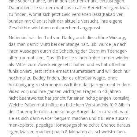
eine super Chan­ce, um in den Eso­the­rik­markt ein­zu­stei­gen.
Da pro­biert sie seit­dem wahl­los in allen Berei­chen irgend­was
zu fin­den, womit sich jetzt Geld ver­die­nen lässt(Kakao ver­
bun­den mit Ölen ist halt der aktu­el­le Ver­such). Ihre eige­ne
Geschich­te wird dann ent­spre­chend angepasst.
Neben­bei hat der Tod von Dad­dy auch die schö­ne Wir­kung,
das man damit Mut­ti bei der Stan­ge hält. Bibi wur­de ja nach
ihren Aus­sa­gen durch die Schei­dung der Eltern im Teen­ager­
al­ter trau­ma­ti­siert. Das dürf­te sie schon frü­her immer wie­der
als Mit­tel zum Zweck ein­ge­setzt haben und es hat offen­bar
funk­tio­niert. Jetzt ist sie erneut trau­ma­ti­siert und will doch nur
noch­mal zu Dad­dy fin­den, der es offen­bar wag­te, ohne
Ankün­di­gung zu sterben(sie wirft ihm das ja regel­recht in dem
Video vor) und ihre gan­zen wich­ti­gen Fra­gen in 40 Jah­ren
nicht beant­wor­tet hat(spricht für einen rich­tig engen Kon­takt).
Wel­che Raben­mut­ti hät­te da bit­te kein Ver­ständ­nis für? Bibi in
der Daueropferrolle…und solan­ge Bur­gel das mit­macht, wird
sie es sich dar­in wei­ter bequem machen und z.B. eine zusam­
men­ko­pier­te, pope­li­ge Homepage(ohne ech­te Chan­ce dar­aus
irgend­was zu machen) nach 8 Mona­ten als schweiß­trei­ben­