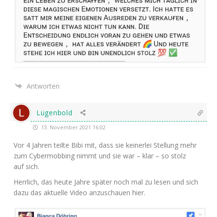
Antworten
Lügenbold
13. November 2021 16:02
Vor 4 Jah­ren teil­te Bibi mit, dass sie kei­ner­lei Stel­lung mehr
zum Cyber­mob­bing nimmt und sie war – klar – so stolz
auf sich.
Herr­lich, das heu­te Jah­re spä­ter noch mal zu lesen und sich
dazu das aktu­el­le Video anzu­schau­en hier.