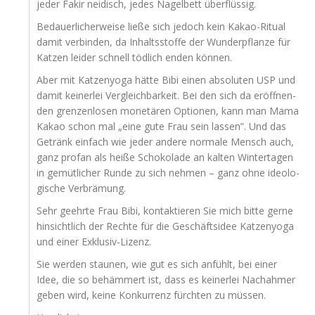
jeder Fakir nei­disch, jedes Nagel­bett überflüssig.
Bedau­er­li­cher­wei­se lie­ße sich jedoch kein Kakao-Ritu­al
damit ver­bin­den, da Inhalts­stof­fe der Wun­der­pflan­ze für
Kat­zen lei­der schnell töd­lich enden können.
Aber mit Kat­zen­yo­ga hät­te Bibi einen abso­lu­ten
USP
und
damit kei­ner­lei Ver­gleich­bar­keit. Bei den sich da eröff­nen­
den gren­zen­lo­sen mone­tä­ren Optio­nen, kann man Mama
Kakao schon mal „eine gute Frau sein las­sen”. Und das
Getränk ein­fach wie jeder ande­re nor­ma­le Mensch auch,
ganz pro­fan als hei­ße Scho­ko­la­de an kal­ten Win­ter­ta­gen
in gemüt­li­cher Run­de zu sich neh­men – ganz ohne ideo­lo­
gi­sche Verbrämung.
Sehr geehr­te Frau Bibi, kon­tak­tie­ren Sie mich bit­te ger­ne
hin­sicht­lich der Rech­te für die Geschäfts­idee Kat­zen­yo­ga
und einer Exklusiv-Lizenz.
Sie wer­den stau­nen, wie gut es sich anfühlt, bei einer
Idee, die so behäm­mert ist, dass es kei­ner­lei Nach­ah­mer
geben wird, kei­ne Kon­kur­renz fürch­ten zu müssen.