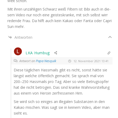
Welt schön.
Mit ihren unzäh­li­gen Schwarz weiß Fil­tern ist Bibi auch in die­
sem Video nur noch eine geis­tes­kran­ke, mit sich selbst wirr
reden­de Frau. Da hilft auch kein Kakao oder Fan­ta oder Capri
Sun mehr.
Antworten
LKA Humbug
Antwort an
Papa Nesquik
12. November 2021 13:41
Die­se täg­li­chen Hass­mails gibt es nicht, sonst hät­te sie
längst wel­che öffent­lich gemacht. Sie sprach mal von
200–250 Hass­mails pro Tag. Aber so vie­le Betrugs­op­fer
hat die nicht betro­gen. Das sind kran­ke Wahn­vor­stel­lung
aus einem von Hero­in zer­fres­se­nen Hirn.
Sie wird sich so eini­ges an ille­ga­len Sub­stan­zen in den
Kakao mischen. Was sagt sie in kei­nem Video, aber man
sieht es.