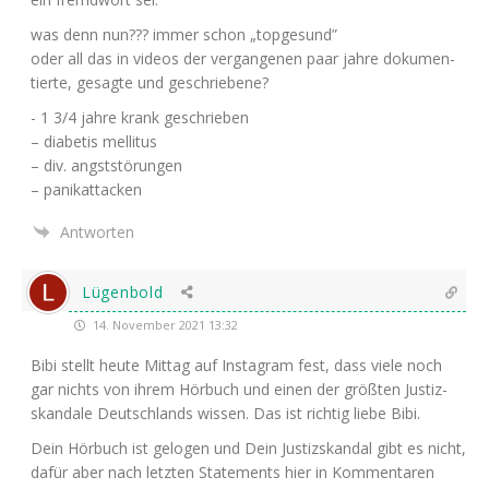
was denn nun??? immer schon „top­ge­sund”
oder all das in vide­os der ver­gan­ge­nen paar jah­re doku­men­
tier­te, gesag­te und geschriebene?
- 1 3/4 jah­re krank geschrieben
– dia­be­tis mellitus
– div. angststörungen
– panikattacken
Antworten
Lügenbold
14. November 2021 13:32
Bibi stellt heu­te Mit­tag auf Insta­gram fest, dass vie­le noch
gar nichts von ihrem Hör­buch und einen der größ­ten Jus­tiz­
skan­da­le Deutsch­lands wis­sen. Das ist rich­tig lie­be Bibi.
Dein Hör­buch ist gelo­gen und Dein Jus­tiz­skan­dal gibt es nicht,
dafür aber nach letz­ten State­ments hier in Kom­men­ta­ren