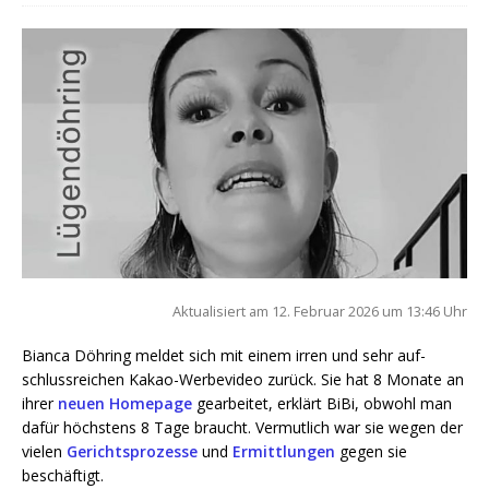
Aktua­li­siert am 12. Febru­ar 2026 um 13:46 Uhr
Bian­ca Döh­ring mel­det sich mit einem irren und sehr auf­
schluss­rei­chen Kakao-Wer­be­vi­deo zurück. Sie hat 8 Mona­te an
ihrer
neu­en Home­page
gear­bei­tet, erklärt BiBi, obwohl man
dafür höchs­tens 8 Tage braucht. Ver­mut­lich war sie wegen der
vie­len
Gerichts­pro­zes­se
und
Ermitt­lun­gen
gegen sie
beschäftigt.