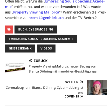
Offen bleibt, war­um die „
Embra­cing Souls Coa­ching Aka­de­
mie
” eröff­net hat und wie­der ver­schwun­den ist? Was wur­de
aus „
Pro­per­ty Vie­w­ing Mal­lor­ca
”? Wann erschei­nen die Pres­
se­be­rich­te zu
ihrem Lügen­hör­buch
und der TV-Bericht?
BUCH: CYBERMOBBING
EMBRACING SOULS - COACHING AKADEMIE
GEISTESKRANK
VIDEOS
ZURÜCK
Property Viewing Mallorca: neuer Betrug von
Bianca Döhring mit Immobilien-Besichtigungen
WEITER
Coronaleugnerin Bianca Döhring: Cybermobbing ist
wie
COVID-19