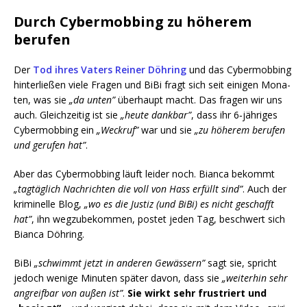
Durch Cybermobbing zu höherem
berufen
Der
Tod ihres Vaters Rei­ner Döh­ring
und das Cyber­mob­bing
hin­ter­lie­ßen vie­le Fra­gen und BiBi fragt sich seit eini­gen Mona­
ten, was sie
„da unten”
über­haupt macht. Das fra­gen wir uns
auch. Gleich­zei­tig ist sie
„heu­te dank­bar”
, dass ihr 6‑jähriges
Cyber­mob­bing ein
„Weck­ruf”
war und sie
„
zu höhe­rem beru­fen
und geru­fen hat”
.
Aber das Cyber­mob­bing läuft lei­der noch. Bian­ca bekommt
„tag­täg­lich Nach­rich­ten die voll von Hass erfüllt sind”
. Auch der
kri­mi­nel­le Blog,
„wo es die Jus­tiz (und BiBi) es nicht geschafft
hat”
, ihn weg­zu­be­kom­men, pos­tet jeden Tag, beschwert sich
Bian­ca Döhring.
BiBi
„schwimmt jetzt in ande­ren Gewäs­sern”
sagt sie, spricht
jedoch weni­ge Minu­ten spä­ter davon, dass sie
„wei­ter­hin sehr
angreif­bar von außen ist”
.
Sie wirkt sehr frus­triert und