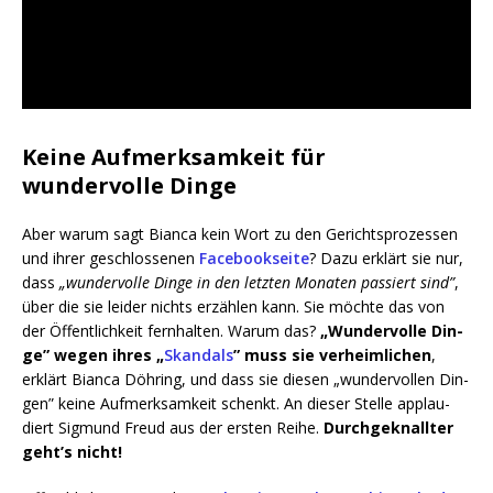
Keine Aufmerksamkeit für
wundervolle Dinge
Aber war­um sagt Bian­ca kein Wort zu den Gerichts­pro­zes­sen
und ihrer geschlos­se­nen
Face­book­sei­te
? Dazu erklärt sie nur,
dass
„wun­der­vol­le Din­ge in den letz­ten Mona­ten pas­siert sind”
,
über die sie lei­der nichts erzäh­len kann. Sie möch­te das von
der Öffent­lich­keit fern­hal­ten. War­um das?
„Wun­der­vol­le Din­
ge” wegen ihres „
Skan­dals
” muss sie ver­heim­li­chen
,
erklärt Bian­ca Döh­ring, und dass sie die­sen „wun­der­vol­len Din­
gen” kei­ne Auf­merk­sam­keit schenkt. An die­ser Stel­le applau­
diert Sig­mund Freud aus der ers­ten Rei­he.
Durch­ge­knall­ter
geht’s nicht!