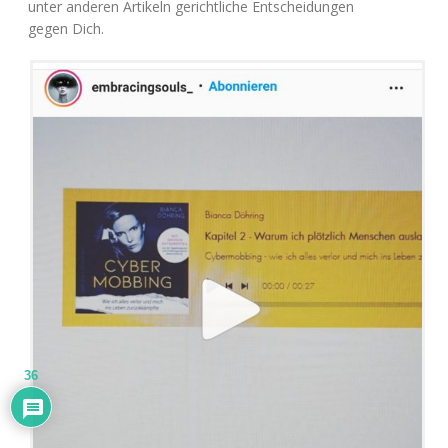
unter ande­ren Arti­keln gericht­li­che Ent­schei­dun­gen
gegen Dich.
36