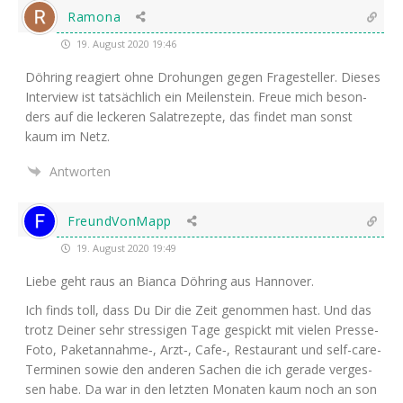
Ramona
19. August 2020 19:46
Döh­ring reagiert ohne Dro­hun­gen gegen Fra­ge­stel­ler. Die­ses
Inter­view ist tat­säch­lich ein Mei­len­stein. Freue mich beson­
ders auf die lecke­ren Salat­re­zep­te, das fin­det man sonst
kaum im Netz.
Antworten
FreundVonMapp
19. August 2020 19:49
Lie­be geht raus an Bian­ca Döh­ring aus Hannover.
Ich finds toll, dass Du Dir die Zeit genom­men hast. Und das
trotz Dei­ner sehr stres­si­gen Tage gespickt mit vie­len Pres­se-
Foto, Paketannahme‑, Arzt‑, Cafe‑, Restau­rant und self-care-
Ter­mi­nen sowie den ande­ren Sachen die ich gera­de ver­ges­
sen habe. Da war in den letz­ten Mona­ten kaum noch an son