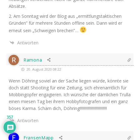
Absätze.
2. Am Sonn­tag wird der Blog aus „ermitt­lungs­tak­ti­schen
Grün­den” für meh­re­re Stun­den off­line sein. Dann wird er
erneut sein „Schwei­gen brechen”…
Antworten
Ramona
20. August 2020 08:22
Wenn Döh­ring soviel an der Sache lie­gen wür­de, könn­te sie
doch statt Shoo­ting für eine Zei­tung, sich ehren­amt­lich für
Mob­bing­op­fer enga­gie­ren. Ich wün­sche der däm­li­chen Trul­la
einen mie­sen Tag bei ihrem Hob­by­fo­to­gra­fen und ein ganz
böses Kar­ma. Schäm dich, Döhring!!!!!!!!!!!!!!!!!!!!!!!!!!!!!
357
Antworten
FransenMapp