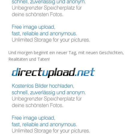
Und mor­gen beginnt ein neu­er Tag, mit neu­en Geschich­ten,
Rea­li­tä­ten und Taten!