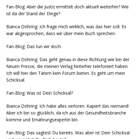
Fan-Blog: Aber die Jus­tiz ermit­telt doch aktu­ell wei­ter­hin? Wie
ist da der Stand der Dinge?
Bian­ca Döh­ring: Ich fra­ge mich wirk­lich, was das hier soll. Es
war abge­spro­chen, dass wir über mein Buch sprechen.
Fan-Blog: Das tun wir doch.
Bian­ca Döh­ring: Das geht genau in die­se Rich­tung wie bei der
Neu­en Pres­se, die mei­nen Ver­lag hin­ter­her tele­fo­niert haben.
Ich will hier den Tätern kein Forum bie­ten. Es geht um mein
Schicksal.
Fan-Blog: Was ist Dein Schicksal?
Bian­ca Döh­ring: Ich habe alles ver­lo­ren. Kapiert das nie­mand!
Aber ich bin so glück­lich, da ich aus der Gesund­heits­bran­che
kom­me und Ernäh­rungs­exper­tin bin.
Fan-Blog: Das sag­test Du bereits. Was aber ist Dein Schick­sal