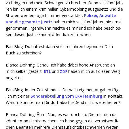
zu brin­gen und mein Schwei­gen zu bre­chen. Denn seit fünf Jah­
ren bin ich einem kri­mi­nel­len Cyber­mob­bing aus­ge­setzt und die
Stra­fen wer­den täg­lich immer ver­stärk­ter.
Poli­zei, Anwäl­te
und die gesam­te Jus­tiz
haben mich seit fünf Jah­ren nie ernst
genom­men. Irgend­wann reich­te es mir und ich habe beschlos­
sen die­sen Jus­tiz­skan­dal öffent­lich zu machen.
Fan-Blog: Du hat­test dann vor drei Jah­ren begon­nen Dein
Buch zu schreiben?
Bian­ca Döh­ring: Genau. Ich habe dabei hohe Ansprü­che an
mich sel­ber gestellt.
und
haben mich auf die­sen Weg
RTL
ZDF
begleitet.
Fan-Blog: In der Zeit stan­dest Du nach eige­nen Anga­ben täg­
lich mit einer
Son­der­ab­tei­lung vom
Ham­burg
in Kon­takt.
LKA
War­um konn­te man Dir dort abschlie­ßend nicht weiterhelfen?
Bian­ca Döh­ring: Ähm. Nun, es war doch so. Die mein­ten da
könn­te man nichts machen. Ich habe gegen die ver­ant­wort­li­
chen Beam­ten meh­re­re Dienst­auf­sichts­be­schwer­den wegen