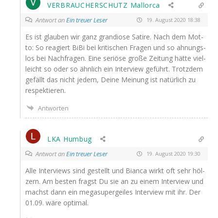
VERBRAUCHERSCHUTZ Mallorca
Antwort an
Ein treuer Leser
19. August 2020 18:38
Es ist glau­ben wir ganz gran­dio­se Sati­re. Nach dem Mot­
to: So reagiert BiBi bei kri­ti­schen Fra­gen und so ahnungs­
los bei Nach­fra­gen. Eine seriö­se gro­ße Zei­tung hät­te viel­
leicht so oder so ähn­lich ein Inter­view geführt. Trotz­dem
gefällt das nicht jedem, Dei­ne Mei­nung ist natür­lich zu
respektieren.
Antworten
LKA Humbug
Antwort an
Ein treuer Leser
19. August 2020 19:30
Alle Inter­views sind gestellt und Bian­ca wirkt oft sehr höl­
zern. Am bes­ten fragst Du sie an zu einem Inter­view und
machst dann ein mega­su­per­gei­les Inter­view mit ihr. Der
01.09. wäre optimal.