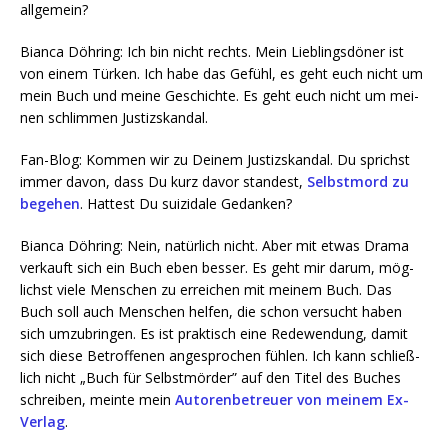
allgemein?
Bian­ca Döh­ring: Ich bin nicht rechts. Mein Lieb­lings­dö­ner ist
von einem Tür­ken. Ich habe das Gefühl, es geht euch nicht um
mein Buch und mei­ne Geschich­te. Es geht euch nicht um mei­
nen schlim­men Justizskandal.
Fan-Blog: Kom­men wir zu Dei­nem Jus­tiz­skan­dal. Du sprichst
immer davon, dass Du kurz davor stan­dest,
Selbst­mord zu
bege­hen
. Hat­test Du sui­zi­da­le Gedanken?
Bian­ca Döh­ring: Nein, natür­lich nicht. Aber mit etwas Dra­ma
ver­kauft sich ein Buch eben bes­ser. Es geht mir dar­um, mög­
lichst vie­le Men­schen zu errei­chen mit mei­nem Buch. Das
Buch soll auch Men­schen hel­fen, die schon ver­sucht haben
sich umzu­brin­gen. Es ist prak­tisch eine Rede­wen­dung, damit
sich die­se Betrof­fe­nen ange­spro­chen füh­len. Ich kann schließ­
lich nicht „Buch für Selbst­mör­der” auf den Titel des Buches
schrei­ben, mein­te mein
Autoren­be­treu­er von mei­nem Ex-
Ver­lag
.