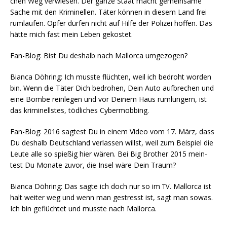
chen Weg ver­wie­sen. Der gan­ze Staat macht gemein­sa­me
Sache mit den Kri­mi­nel­len. Täter kön­nen in die­sem Land frei
rum­lau­fen. Opfer dür­fen nicht auf Hil­fe der Poli­zei hof­fen. Das
hät­te mich fast mein Leben gekostet.
Fan-Blog: Bist Du des­halb nach Mal­lor­ca umgezogen?
Bian­ca Döh­ring: Ich muss­te flüch­ten, weil ich bedroht wor­den
bin. Wenn die Täter Dich bedro­hen, Dein Auto auf­bre­chen und
eine Bom­be rein­le­gen und vor Dei­nem Haus rum­lun­gern, ist
das kri­mi­nells­tes, töd­li­ches Cybermobbing.
Fan-Blog: 2016 sag­test Du in einem Video vom 17. März, dass
Du des­halb Deutsch­land ver­las­sen willst, weil zum Bei­spiel die
Leu­te alle so spie­ßig hier wären. Bei Big Brot­her 2015 mein­
test Du Mona­te zuvor, die Insel wäre Dein Traum?
Bian­ca Döh­ring: Das sag­te ich doch nur so im
. Mal­lor­ca ist
TV
halt wei­ter weg und wenn man gestresst ist, sagt man sowas.
Ich bin geflüch­tet und muss­te nach Mallorca.