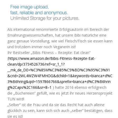
Als inter­na­tio­nal renom­mier­te Erfolgs­au­torin im Bereich der
Ernäh­rungs­wis­sen­schaf­ten, hat unse­re Bibi natür­li­che eine
ganz genaue Vor­stel­lung, wie viel Fleisch/Fisch sie essen kann
und trotz­dem immer noch Vega­ne­rin ist!
Ihr Best­sel­ler „Bibis Fit­ness – Rezep­te: Eat clean”
(
https://www.amazon.de/Bibis-Fitness-Rezepte-Eat-
clean/dp/3734526736/ref=sr_1_1?
__mk_de_DE=%
C3
%
85M
%
C3
%85%
C5
%
BD
%
C3
%95%
C3
%91
&crid=
2WL4WZW4FMHOG
&dchild=1&keywords=bianca+d%
C
3
%B6hring&qid=1597866766&sprefix=bianca+d%
C3
%B6hrin
g%2Caps%
2C166
&sr=8–1
) hat­te 2016 eben­so erfolg­reich
die „Büche­rei­en” gefüllt, wie es jetzt ihr neu­es Her­zens­pro­jekt
TUN
wird!
„Sel­ber” ist die Frau und da sie das Recht hat auch allei­ne
glück­lich zu sein, kann sich sich auch „sel­ber” bestä­ti­gen, dass
sie es ist!