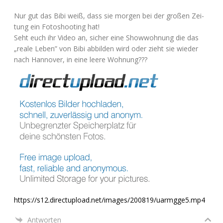
Nur gut das Bibi weiß, dass sie mor­gen bei der gro­ßen Zei­
tung ein Foto­shoo­ting hat!
Seht euch ihr Video an, sicher eine Show­woh­nung die das
„rea­le Leben” von Bibi abbil­den wird oder zieht sie wie­der
nach Han­no­ver, in eine lee­re Wohnung???
https://s12.directupload.net/images/200819/uarmgge5.mp4
Antworten