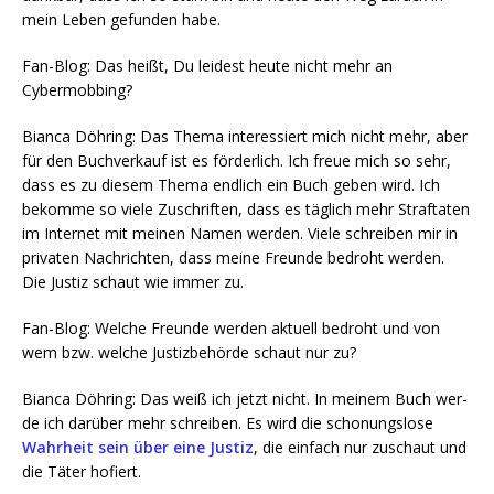
mein Leben gefun­den habe.
Fan-Blog: Das heißt, Du lei­dest heu­te nicht mehr an
Cybermobbing?
Bian­ca Döh­ring: Das The­ma inter­es­siert mich nicht mehr, aber
für den Buch­ver­kauf ist es för­der­lich. Ich freue mich so sehr,
dass es zu die­sem The­ma end­lich ein Buch geben wird. Ich
bekom­me so vie­le Zuschrif­ten, dass es täg­lich mehr Straf­ta­ten
im Inter­net mit mei­nen Namen wer­den. Vie­le schrei­ben mir in
pri­va­ten Nach­rich­ten, dass mei­ne Freun­de bedroht wer­den.
Die Jus­tiz schaut wie immer zu.
Fan-Blog: Wel­che Freun­de wer­den aktu­ell bedroht und von
wem bzw. wel­che Jus­tiz­be­hör­de schaut nur zu?
Bian­ca Döh­ring: Das weiß ich jetzt nicht. In mei­nem Buch wer­
de ich dar­über mehr schrei­ben. Es wird die scho­nungs­lo­se
Wahr­heit sein über eine Jus­tiz
, die ein­fach nur zuschaut und
die Täter hofiert.