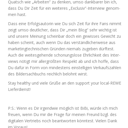
Quatsch wie „Arbei­ten” zu den­ken, umso dank­ba­rer bin ich,
dass Du Dir Zeit für ein wei­te­res „Exclusiv”-Interview genom­
men hast.
Dass eine Erfolgs­au­torin wie Du sich Zeit für ihre Fans nimmt
zeigt umso deut­li­cher, dass Dir „mein Blog” sehr wich­tig ist
und unse­re Mei­nung schein­bar doch ein gewis­ses Gewicht zu
haben scheint, auch wenn Du das ver­ständ­li­cher­wei­se aus
mar­ke­ting­tech­ni­schen Grün­den nie­mals zuge­ben dürftest.
Auch die wei­tes­ge­hen­de scho­nungs­lo­se Ehr­lich­keit des Inter­
views nötigt mir aller­größ­ten Respekt ab und ich hof­fe, dass
Du dafür in Form von min­des­tens ein­stel­li­gen Ver­kaufs­zah­len
des Bil­der­sach­buchs reich­lich belohnt wirst.
Stay healt­hy und vie­le Grü­ße an den sup­port your local-REWE
Lieferdienst!
P.S.: Wenn es Dir irgend­wie mög­lich ist BiBi, wür­de ich mich
freu­en, wenn Du mir die Fra­ge für mei­nen Freund bzgl. des
digi­ta­len Ver­triebs noch beant­wor­ten könn­test. Vie­len Dank
im Voraus!