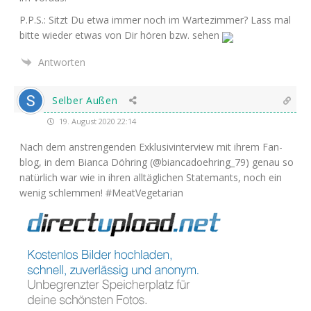
P.P.S.: Sitzt Du etwa immer noch im War­te­zim­mer? Lass mal
bit­te wie­der etwas von Dir hören bzw. sehen
Antworten
Selber Außen
19. August 2020 22:14
Nach dem anstren­gen­den Exklu­siv­in­ter­view mit ihrem Fan­
blog, in dem Bian­ca Döh­ring (@biancadoehring_79) genau so
natür­lich war wie in ihren all­täg­li­chen Statemants, noch ein
wenig schlem­men! #Meat­Ve­ge­ta­ri­an