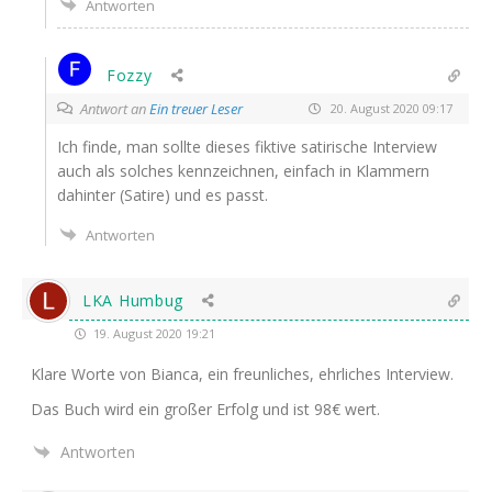
Antworten
Fozzy
Antwort an
Ein treuer Leser
20. August 2020 09:17
Ich fin­de, man soll­te die­ses fik­ti­ve sati­ri­sche Inter­view
auch als sol­ches kenn­zeich­nen, ein­fach in Klam­mern
dahin­ter (Sati­re) und es passt.
Antworten
LKA Humbug
19. August 2020 19:21
Kla­re Wor­te von Bian­ca, ein freun­li­ches, ehr­li­ches Interview.
Das Buch wird ein gro­ßer Erfolg und ist 98€ wert.
Antworten