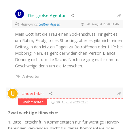
Die große Agentur
Antwort an
Selber Außen
20. August 2020 01:46
Mein Gott hat die Frau einen Socken­schuss. Ihr geht es
um Ruhm, Erfolg, tol­les Shoo­ting, aber es gibt nicht einen
Bei­trag in den letz­ten Tagen zu Betrof­fe­nen oder Hil­fe bei
Mob­bing. Nein, es geht der wider­li­chen Per­son Bian­ca
Döh­ring nicht um die Sache. Noch nie ging es ihr dar­um.
Geschwei­ge denn um die Menschen.
Antworten
Undertaker
Webmaster
20. August 2020 02:20
Zwei wich­ti­ge Hinweise:
1. Bit­te Fett­schrift in Kom­men­ta­ren nur für wich­ti­ge Her­vor­
he­bun­gen ver­wen­den. Nicht für gan­ze Kom­men­ta­re oder