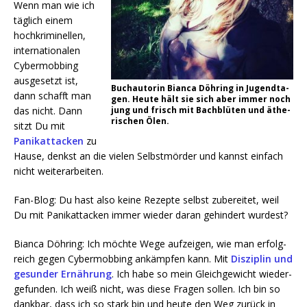
Wenn man wie ich
täg­lich einem
hoch­kri­mi­nel­len,
inter­na­tio­na­len
Cyber­mob­bing
aus­ge­setzt ist,
Buch­au­to­rin Bian­ca Döh­ring in Jugend­ta­
dann schafft man
gen. Heu­te hält sie sich aber immer noch
das nicht. Dann
jung und frisch mit Bach­blü­ten und äthe­
ri­schen Ölen.
sitzt Du mit
Panik­at­ta­cken
zu
Hau­se, denkst an die vie­len Selbst­mör­der und kannst ein­fach
nicht weiterarbeiten.
Fan-Blog: Du hast also kei­ne Rezep­te selbst zube­rei­tet, weil
Du mit Panik­at­ta­cken immer wie­der dar­an gehin­dert wurdest?
Bian­ca Döh­ring: Ich möch­te Wege auf­zei­gen, wie man erfolg­
reich gegen Cyber­mob­bing ankämp­fen kann. Mit
Dis­zi­plin und
gesun­der Ernäh­rung
. Ich habe so mein Gleich­ge­wicht wie­der­
ge­fun­den. Ich weiß nicht, was die­se Fra­gen sol­len. Ich bin so
dank­bar, dass ich so stark bin und heu­te den Weg zurück in