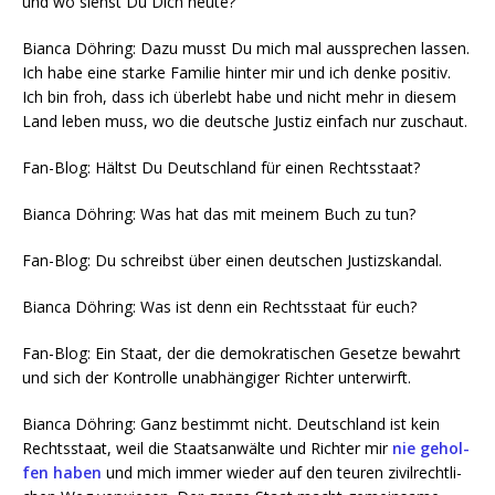
und wo siehst Du Dich heute?
Bian­ca Döh­ring: Dazu musst Du mich mal aus­spre­chen las­sen.
Ich habe eine star­ke Fami­lie hin­ter mir und ich den­ke posi­tiv.
Ich bin froh, dass ich über­lebt habe und nicht mehr in die­sem
Land leben muss, wo die deut­sche Jus­tiz ein­fach nur zuschaut.
Fan-Blog: Hältst Du Deutsch­land für einen Rechtsstaat?
Bian­ca Döh­ring: Was hat das mit mei­nem Buch zu tun?
Fan-Blog: Du schreibst über einen deut­schen Justizskandal.
Bian­ca Döh­ring: Was ist denn ein Rechts­staat für euch?
Fan-Blog: Ein Staat, der die demo­kra­ti­schen Geset­ze bewahrt
und sich der Kon­trol­le unab­hän­gi­ger Rich­ter unterwirft.
Bian­ca Döh­ring: Ganz bestimmt nicht. Deutsch­land ist kein
Rechts­staat, weil die Staats­an­wäl­te und Rich­ter mir
nie gehol­
fen haben
und mich immer wie­der auf den teu­ren zivil­recht­li­