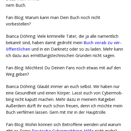
nem Buch.
Fan-Blog: War­um kann man Dein Buch noch nicht
vorbestellen?
Bian­ca Döh­ring: Vie­le kri­mi­nel­le Täter, die ja alle nament­lich
bekannt sind, haben damit gedroht mein
Buch vor­ab zu ver­
öf­fent­li­chen
und in ein Dark­netz oder so zu laden. Mehr kann
ich dazu aus ermitt­lungs­tech­ni­schen Grün­den nicht sagen.
Fan-Blog: Möch­test Du Dei­nen Fans noch etwas mit auf den
Weg geben?
Bian­ca Döh­ring: Glaubt immer an euch selbst. Wir haben nur
eine Gesund­heit und einen Kör­per. Lasst euch von Cyber­mob­
bing nicht kaputt machen. Mehr dazu in mei­nem Rat­ge­ber.
Außer­dem dürft ihr euch schon freu­en, denn ich möch­te mein
Buch ver­fil­men las­sen. Gern mit mir in der Hauptrolle.
Fan-Blog: Wohin kön­nen sich Betrof­fe­ne wen­den und war­um
gibt es Dei­ne
Deut­sche Cyber­mob­bing-Hil­fe
nicht mehr?