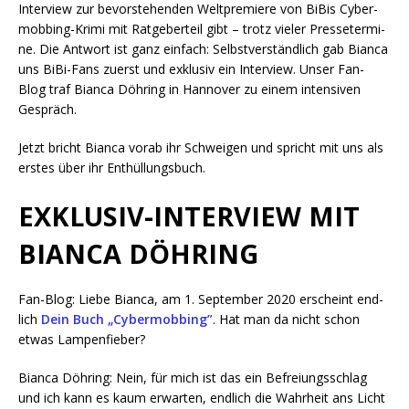
Inter­view zur bevor­ste­hen­den Welt­pre­mie­re von BiBis Cyber­
mob­bing-Kri­mi mit Rat­ge­ber­teil gibt – trotz vie­ler Pres­se­ter­mi­
ne. Die Ant­wort ist ganz ein­fach: Selbst­ver­ständ­lich gab Bian­ca
uns BiBi-Fans zuerst und exklu­siv ein Inter­view. Unser Fan-
Blog traf Bian­ca Döh­ring in Han­no­ver zu einem inten­si­ven
Gespräch.
Jetzt bricht Bian­ca vor­ab ihr Schwei­gen und spricht mit uns als
ers­tes über ihr Enthüllungsbuch.
EXKLUSIV-INTERVIEW
MIT
BIANCA
DÖHRING
Fan-Blog: Lie­be Bian­ca, am 1. Sep­tem­ber 2020 erscheint end­
lich
Dein Buch „Cyber­mob­bing”
. Hat man da nicht schon
etwas Lampenfieber?
Bian­ca Döh­ring: Nein, für mich ist das ein Befrei­ungs­schlag
und ich kann es kaum erwar­ten, end­lich die Wahr­heit ans Licht