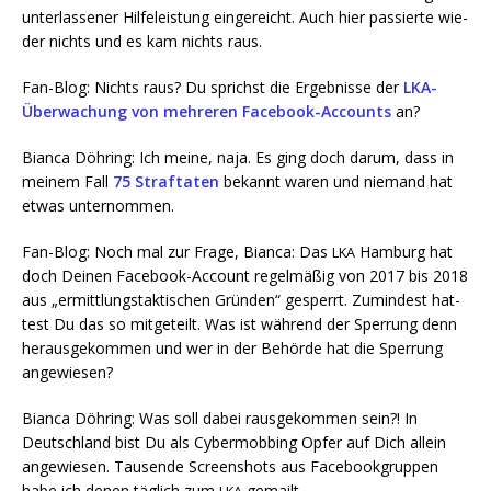
unter­las­se­ner Hil­fe­leis­tung ein­ge­reicht. Auch hier pas­sier­te wie­
der nichts und es kam nichts raus.
Fan-Blog: Nichts raus? Du sprichst die Ergeb­nis­se der
LKA-
Über­wa­chung von meh­re­ren Face­book-Accounts
an?
Bian­ca Döh­ring: Ich mei­ne, naja. Es ging doch dar­um, dass in
mei­nem Fall
75 Straf­ta­ten
bekannt waren und nie­mand hat
etwas unternommen.
Fan-Blog: Noch mal zur Fra­ge, Bian­ca: Das
Ham­burg hat
LKA
doch Dei­nen Face­book-Account regel­mä­ßig von 2017 bis 2018
aus „ermitt­lungs­tak­ti­schen Grün­den“ gesperrt. Zumin­dest hat­
test Du das so mit­ge­teilt. Was ist wäh­rend der Sper­rung denn
her­aus­ge­kom­men und wer in der Behör­de hat die Sper­rung
angewiesen?
Bian­ca Döh­ring: Was soll dabei raus­ge­kom­men sein?! In
Deutsch­land bist Du als Cyber­mob­bing Opfer auf Dich allein
ange­wie­sen. Tau­sen­de Screen­shots aus Face­book­grup­pen
habe ich denen täg­lich zum
gemailt.