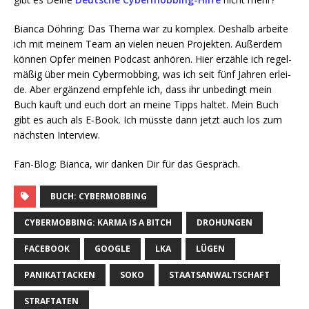
Bian­ca Döh­ring: Das The­ma war zu kom­plex. Des­halb arbei­te
ich mit mei­nem Team an vie­len neu­en Pro­jek­ten. Außer­dem
kön­nen Opfer mei­nen Pod­cast anhö­ren. Hier erzäh­le ich regel­
mä­ßig über mein Cyber­mob­bing, was ich seit fünf Jah­ren erlei­
de. Aber ergän­zend emp­feh­le ich, dass ihr unbe­dingt mein
Buch kauft und euch dort an mei­ne Tipps hal­tet. Mein Buch
gibt es auch als E‑Book. Ich müss­te dann jetzt auch los zum
nächs­ten Interview.
Fan-Blog: Bian­ca, wir dan­ken Dir für das Gespräch.
BUCH: CYBERMOBBING
CYBERMOBBING: KARMA IS A BITCH
DROHUNGEN
FACEBOOK
GOOGLE
LKA
LÜGEN
PANIKATTACKEN
SOKO
STAATSANWALTSCHAFT
STRAFTATEN