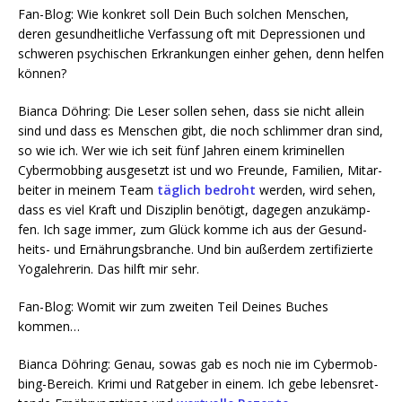
Fan-Blog: Wie kon­kret soll Dein Buch sol­chen Men­schen,
deren gesund­heit­li­che Ver­fas­sung oft mit Depres­sio­nen und
schwe­ren psy­chi­schen Erkran­kun­gen ein­her gehen, denn hel­fen
können?
Bian­ca Döh­ring: Die Leser sol­len sehen, dass sie nicht allein
sind und dass es Men­schen gibt, die noch schlim­mer dran sind,
so wie ich. Wer wie ich seit fünf Jah­ren einem kri­mi­nel­len
Cyber­mob­bing aus­ge­setzt ist und wo Freun­de, Fami­li­en, Mit­ar­
bei­ter in mei­nem Team
täg­lich bedroht
wer­den, wird sehen,
dass es viel Kraft und Dis­zi­plin benö­tigt, dage­gen anzu­kämp­
fen. Ich sage immer, zum Glück kom­me ich aus der Gesund­
heits- und Ernäh­rungs­bran­che. Und bin außer­dem zer­ti­fi­zier­te
Yoga­leh­re­rin. Das hilft mir sehr.
Fan-Blog: Womit wir zum zwei­ten Teil Dei­nes Buches
kommen…
Bian­ca Döh­ring: Genau, sowas gab es noch nie im Cyber­mob­
bing-Bereich. Kri­mi und Rat­ge­ber in einem. Ich gebe lebens­ret­