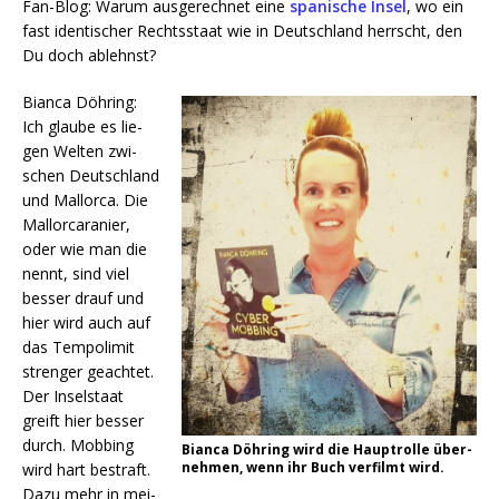
Fan-Blog: War­um aus­ge­rech­net eine
spa­ni­sche Insel
, wo ein
fast iden­ti­scher Rechts­staat wie in Deutsch­land herrscht, den
Du doch ablehnst?
Bian­ca Döh­ring:
Ich glau­be es lie­
gen Wel­ten zwi­
schen Deutsch­land
und Mal­lor­ca. Die
Mal­lor­ca­ra­ni­er,
oder wie man die
nennt, sind viel
bes­ser drauf und
hier wird auch auf
das Tem­po­li­mit
stren­ger geach­tet.
Der Insel­staat
greift hier bes­ser
durch. Mob­bing
Bian­ca Döh­ring wird die Haupt­rol­le über­
neh­men, wenn ihr Buch ver­filmt wird.
wird hart bestraft.
Dazu mehr in mei­