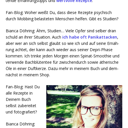
ten­de Ernäh­rungs­tipps und
wert­vol­le Rezep­te
.
Fan-Blog: Woher weißt Du, dass die­se Rezep­te psy­chisch
durch Mob­bing belas­te­ten Men­schen hel­fen. Gibt es Studien?
Bian­ca Döh­ring: Ähm, Stu­di­en… Vie­le Opfer sind sel­ber dran
schuld an ihrer Situa­ti­on. Auch
ich habe oft Panik­at­ta­cken
,
aber wer an sich selbst glaubt so wie ich und auf sei­ne Ernäh­
rung ach­tet, der kann auch wie­der aus sei­ner Depri-Pha­se
kom­men. Ich trin­ke jeden Mor­gen einen Spi­nat-Smoothie und
ver­wen­de Bach­blü­ten­tee für zwi­schen­durch sowie äthe­ri­sche
Öle in einer Duft­ker­ze. Dazu mehr in mei­nem Buch und dem­
nächst in mei­nem Shop.
Fan-Blog: Hast Du
alle Rezep­te in
Dei­nem Buch
selbst zube­rei­tet
und fotografiert?
Bian­ca Döh­ring: