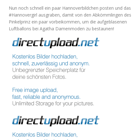
Nun noch schnell ein paar Han­no­ver­bild­chen pos­ten und das
#Han­no­ver­girl aus­gra­ben, damit von den Abkömm­lin­gen des
Pin­kel­prinz ein paar vor­bei­kom­men, um die auf­ge­bla­se­nen
Luft­bal­lons bei Aga­tha Damen­mo­den zu bestaunen!