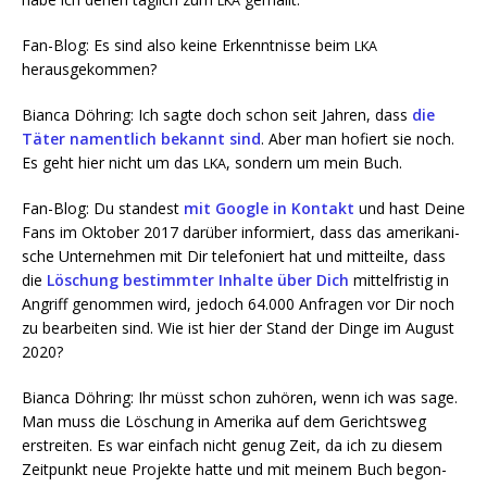
LKA
Fan-Blog: Es sind also kei­ne Erkennt­nis­se beim
LKA
herausgekommen?
Bian­ca Döh­ring: Ich sag­te doch schon seit Jah­ren, dass
die
Täter nament­lich bekannt sind
. Aber man hofiert sie noch.
Es geht hier nicht um das
, son­dern um mein Buch.
LKA
Fan-Blog: Du stan­dest
mit Goog­le in Kon­takt
und hast Dei­ne
Fans im Okto­ber 2017 dar­über infor­miert, dass das ame­ri­ka­ni­
sche Unter­neh­men mit Dir tele­fo­niert hat und mit­teil­te, dass
die
Löschung bestimm­ter Inhal­te über Dich
mit­tel­fris­tig in
Angriff genom­men wird, jedoch 64.000 Anfra­gen vor Dir noch
zu bear­bei­ten sind. Wie ist hier der Stand der Din­ge im August
2020?
Bian­ca Döh­ring: Ihr müsst schon zuhö­ren, wenn ich was sage.
Man muss die Löschung in Ame­ri­ka auf dem Gerichts­weg
erstrei­ten. Es war ein­fach nicht genug Zeit, da ich zu die­sem
Zeit­punkt neue Pro­jek­te hat­te und mit mei­nem Buch begon­