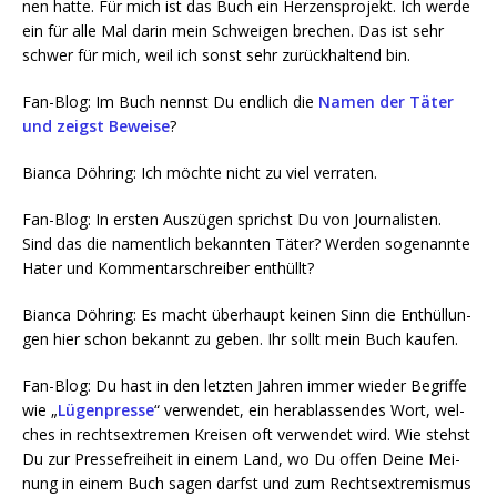
nen hat­te. Für mich ist das Buch ein Her­zens­pro­jekt. Ich wer­de
ein für alle Mal dar­in mein Schwei­gen bre­chen. Das ist sehr
schwer für mich, weil ich sonst sehr zurück­hal­tend bin.
Fan-Blog: Im Buch nennst Du end­lich die
Namen der Täter
und zeigst Bewei­se
?
Bian­ca Döh­ring: Ich möch­te nicht zu viel verraten.
Fan-Blog: In ers­ten Aus­zü­gen sprichst Du von Jour­na­lis­ten.
Sind das die nament­lich bekann­ten Täter? Wer­den soge­nann­te
Hater und Kom­men­tar­schrei­ber enthüllt?
Bian­ca Döh­ring: Es macht über­haupt kei­nen Sinn die Ent­hül­lun­
gen hier schon bekannt zu geben. Ihr sollt mein Buch kaufen.
Fan-Blog: Du hast in den letz­ten Jah­ren immer wie­der Begrif­fe
wie „
Lügen­pres­se
“ ver­wen­det, ein her­ab­las­sen­des Wort, wel­
ches in rechts­extre­men Krei­sen oft ver­wen­det wird. Wie stehst
Du zur Pres­se­frei­heit in einem Land, wo Du offen Dei­ne Mei­
nung in einem Buch sagen darfst und zum Rechts­extre­mis­mus