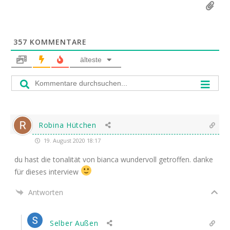
357
KOMMENTARE
älteste
Robina Hütchen
19. August 2020 18:17
du hast die tona­li­tät von bian­ca wun­der­voll getrof­fen. dan­ke
für die­ses interview
Antworten
Selber Außen