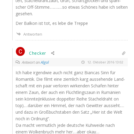
ten, Sta­chel­draht­zaun, Grün, Schafs­glo­cken und spa­ni­
scher Off-Stimme.….….…so etwas Schö­nes habe ich sel­ten
gesehen.
Der Bal­kon ist tot, es lebe die Treppe
Antworten
Checker
Antwort an
Algol
12. Oktober 2016 13:02
Ich habe irgend­wie auch nicht ganz Bian­cas Sinn für
Roman­tik. Die filmt eine ziem­lich karg aus­se­hen­de Land­
schaft mit ein paar ver­lo­ren wir­ken­den Scha­fen hin­ter
einem Zaun, der auch ein Flücht­lings­zaun in Rumä­ni­en
sein könnte(inklusive dop­pel­ter Rei­he Sta­chel­draht on
top).…darüber ein Him­mel, der nach Gewit­ter aussieht.…
und dazu in Groß­buch­sta­ben den Satz „Hier ist die Welt
noch in Ordnung”.
Da macht ver­mut­lich jede deut­sche Kuh­wei­de nach
einem Wol­ken­bruch mehr her.…aber okay…