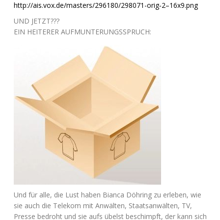
http://ais.vox.de/masters/296180/298071-orig‑2–16x9.png
UND
JETZT
???
EIN
HEITERER
AUFMUNTERUNGSSPRUCH
:
Und für alle, die Lust haben Bian­ca Döh­ring zu erle­ben, wie
sie auch die Tele­kom mit Anwäl­ten, Staats­an­wäl­ten,
TV
,
Pres­se bedroht und sie aufs übelst beschimpft, der kann sich