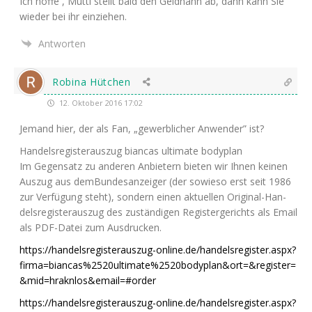
Ich hof­fe , Mut­ti stellt bald den Geld­hahn ab, dann kann Sie
wie­der bei ihr einziehen.
Antworten
Robina Hütchen
12. Oktober 2016 17:02
Jemand hier, der als Fan, „gewerb­li­cher Anwen­der” ist?
Han­dels­re­gis­ter­aus­zug bian­cas ulti­ma­te bodyplan
Im Gegen­satz zu ande­ren Anbie­tern bie­ten wir Ihnen kei­nen
Aus­zug aus dem­Bun­des­an­zei­ger (der sowie­so erst seit 1986
zur Ver­fü­gung steht), son­dern einen aktu­el­len Ori­gi­nal-Han­
dels­re­gis­ter­aus­zug des zustän­di­gen Regis­ter­ge­richts als Email
als PDF-Datei zum Ausdrucken.
https://handelsregisterauszug-online.de/handelsregister.aspx?
firma=biancas%2520ultimate%2520bodyplan&ort=&register=
&mid=hraknlos&email=#order
https://handelsregisterauszug-online.de/handelsregister.aspx?