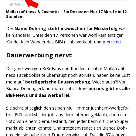
Mal­lor­ca­fit­ness & Cos­me­tic – Ein Desas­ter: Nur 17 Abru­fe in 12
Stunden
Der
Name Döh­ring steht inzwi­schen für Miss­erfolg
wie
kein ande­rer. Unter den 17 Per­so­nen war wohl kein ein­zi­ger
Kun­de. Kein Wun­der das BiBi nichts ver­kauft und
plei­te ist
.
Dauerwerbung nervt
Die ganz weni­gen BiBi-Fans und Kun­den, die ihre Mal­lor­ca­fit­
ness-Face­book­sei­te über­haupt noch abru­fen, haben kei­ne Lust
mehr auf
betrü­ge­ri­sche Dau­er­wer­bung
. Wie­so auch?! Von
Bian­ca Döh­ring erfährt man nichts –
hier bei uns gibt es alle
BiBi-News und das wer­be­frei
.
Sie schreibt täg­lich den sel­ben Müll, immer Juch­heim-Wer­be­fo­
tos, Früh­stücks­bil­der (oft aus dem Inter­net geklaut), dann ein
Foto von einem Gemü­se­stand, den jeder beim ört­li­chen Super­
markt ablich­ten könn­te. Und trotz­dem redet sich Bian­ca Döh­
ring ein, sie habe ihren Traum ver­wirk­licht. Das die 37-jäh­ri­ge