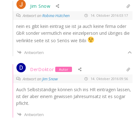
Jim Snow
Antwort an
Robina Hütchen
14. Oktober 2016 03:17
nein es gibt kein ein­trag sie ist ja auch kei­ne fir­ma oder
GbR son­der ver­mut­lich eine ein­zel­per­son und übri­ges die
ver­link­te sei­te ist so Seri­ös wie Bibi
Antworten
DerDoktor
Autor
Antwort an
Jim Snow
14. Oktober 2016 09:56
Auch Selbst­stän­di­ge kön­nen sich ins
HR
ein­tra­gen las­sen,
ist der aber einem gewis­sen Jah­res­um­satz ist es sogar
pflicht.
Antworten