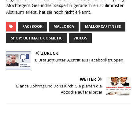
Möch­te­gern-Gesund­heits­exper­tin gera­de ihren schlimms­ten
Alb­traum erlebt, hat sie noch nicht erkannt.
FACEBOOK
MALLORCA
MALLORCAFITNESS
SHOP: ULTIMATE COSMETIC
VIDEOS
ZURÜCK
BiBi taucht unter: Austritt aus Facebookgruppen
WEITER
Bianca Döhring und Doris Kirch: Sie planen die
Abzocke auf Mallorca!