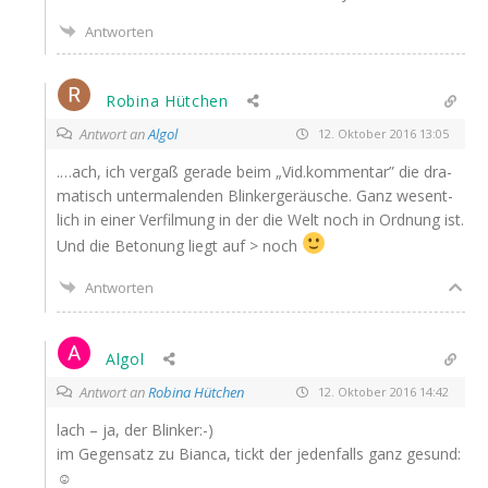
Antworten
Robina Hütchen
Antwort an
Algol
12. Oktober 2016 13:05
.…ach, ich ver­gaß gera­de beim „Vid.kommentar” die dra­
ma­tisch unter­ma­len­den Blin­ker­ge­räu­sche. Ganz wesent­
lich in einer Ver­fil­mung in der die Welt noch in Ord­nung ist.
Und die Beto­nung liegt auf > noch
Antworten
Algol
Antwort an
Robina Hütchen
12. Oktober 2016 14:42
lach – ja, der Blinker:-)
im Gegen­satz zu Bian­ca, tickt der jeden­falls ganz gesund:
☺