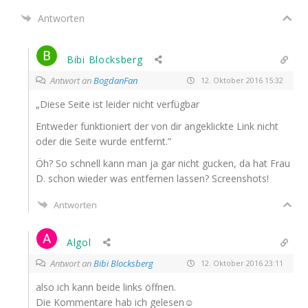
Antworten
Bibi Blocksberg
Antwort an
BogdanFan
12. Oktober 2016 15:32
„Die­se Sei­te ist lei­der nicht verfügbar
Ent­we­der funk­tio­niert der von dir ange­klick­te Link nicht
oder die Sei­te wur­de entfernt.”
Öh? So schnell kann man ja gar nicht gucken, da hat Frau
D. schon wie­der was ent­fer­nen las­sen? Screenshots!
Antworten
Algol
Antwort an
Bibi Blocksberg
12. Oktober 2016 23:11
also ich kann bei­de links öffnen.
Die Kom­men­ta­re hab ich gelesen☺