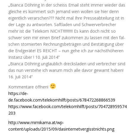
„Bian­ca Döh­ring In der scheiss Email steht immer wie­der das
glei­che es küm­mert sich jemand wen wol­len sie hier denn
eigent­lich ver­ar­schen??? Nicht mal Ihre Pres­se­ab­tei­lung ist in
der Lage zu ant­wor­ten. Saft­la­den und Schwer­ver­bre­cher
mehr ist die Tele­kom
NICHT
!!!!!!!!!!! Es kann doch nicht so
schwer sein mir einen Brief zukom­men zu las­sen mit den fal­
schen stor­nier­ten Rech­nungs­be­trä­gen und Bestä­ti­gung über
die End­ge­rä­te!
ES
REICHT
– nun gehe ich zur nächst­hö­he­ren
Instanz über ! 10. Juli 2014”
„Bian­ca Döh­ring unglaub­lich drecks­la­den und ver­bre­cher sind
das nun ver­ste­he ich war­um mich alle davor gewarnt haben!
16. Juli 2014”
Kom­men­ta­re öffnen!
https://de-
de.facebook.com/telekomhilft/posts/678472268866539
https://www.facebook.com/telekomhilft/posts/704728959574
203
http://www.mimikama.at/wp-
content/uploads/2015/09/dasinternetvergisstnichts.png