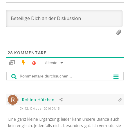
28
KOMMENTARE
älteste
Robina Hütchen
12. Oktober 2016 04:15
Eine ganz klei­ne Ergän­zung: lei­der kann unse­re Bian­ca auch
kein eng­lisch. Jeden­falls nicht beson­ders gut. Ich ver­mu­te sie