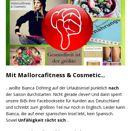
Mit Mallorcafitness & Cosmetic...
…woll­te Bian­ca Döh­ring auf der Urlaubs­in­sel pünkt­lich
nach
der Sai­son durch­star­ten. Nicht gera­de cle­ver! Und dann sperrt
unse­re BiBi ihre Face­book­sei­te für Kun­den aus Deutsch­land
und schreibt zum größ­ten Teil nur noch in Eng­lisch. Lei­der kann
Bian­ca, die auf einer spa­ni­schen Insel lebt, kein Spa­nisch.
Soviel
Unfä­hig­keit rächt sich
…