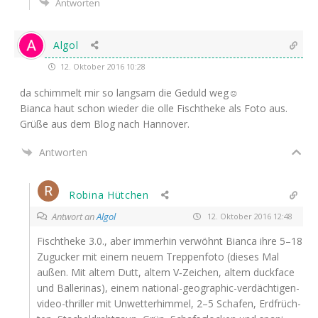
Antworten
Algol
12. Oktober 2016 10:28
da schim­melt mir so lang­sam die Geduld weg☺
Bian­ca haut schon wie­der die olle Fisch­the­ke als Foto aus.
Grü­ße aus dem Blog nach Hannover.
Antworten
Robina Hütchen
Antwort an
Algol
12. Oktober 2016 12:48
Fisch­the­ke 3.0., aber immer­hin ver­wöhnt Bian­ca ihre 5–18
Zugu­cker mit einem neu­em Trep­pen­fo­to (die­ses Mal
außen. Mit altem Dutt, altem V‑Zeichen, altem duck­face
und Bal­le­ri­nas), einem natio­nal-geo­gra­phic-ver­däch­ti­gen-
video-thril­ler mit Unwet­ter­him­mel, 2–5 Scha­fen, Erd­früch­