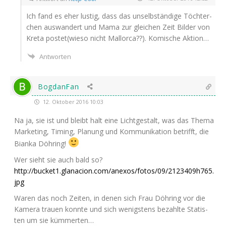
Ich fand es eher lus­tig, dass das unselb­stän­di­ge Töch­ter­
chen aus­wan­dert und Mama zur glei­chen Zeit Bil­der von
Kre­ta postet(wieso nicht Mal­lor­ca??). Komi­sche Aktion…
Antworten
BogdanFan
12. Oktober 2016 10:03
Na ja, sie ist und bleibt halt eine Licht­ge­stalt, was das The­ma
Mar­ke­ting, Timing, Pla­nung und Kom­mu­ni­ka­ti­on betrifft, die
Bian­ka Döhring!
Wer sieht sie auch bald so?
http://bucket1.glanacion.com/anexos/fotos/09/2123409h765.
jpg
Waren das noch Zei­ten, in denen sich Frau Döh­ring vor die
Kame­ra trau­en konn­te und sich wenigs­tens bezahl­te Sta­tis­
ten um sie kümmerten…