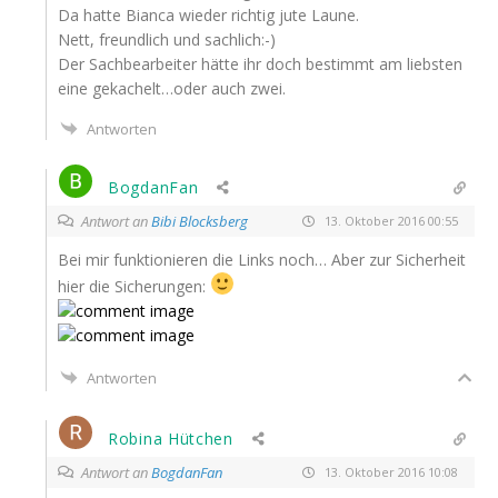
Da hat­te Bian­ca wie­der rich­tig jute Laune.
Nett, freund­lich und sachlich:-)
Der Sach­be­ar­bei­ter hät­te ihr doch bestimmt am liebs­ten
eine gekachelt…oder auch zwei.
Antworten
BogdanFan
Antwort an
Bibi Blocksberg
13. Oktober 2016 00:55
Bei mir funk­tio­nie­ren die Links noch… Aber zur Sicher­heit
hier die Sicherungen:
Antworten
Robina Hütchen
Antwort an
BogdanFan
13. Oktober 2016 10:08