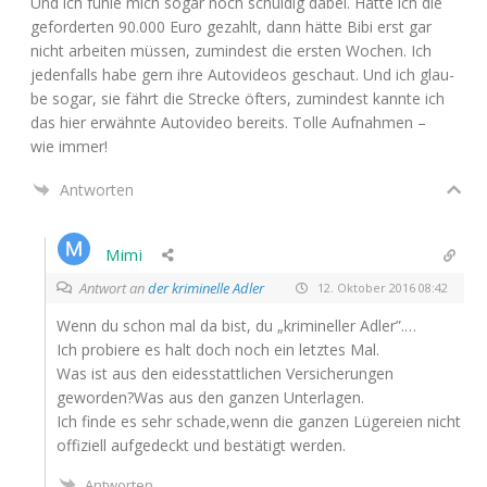
Und ich füh­le mich sogar noch schul­dig dabei. Hät­te ich die
gefor­der­ten 90.000 Euro gezahlt, dann hät­te Bibi erst gar
nicht arbei­ten müs­sen, zumin­dest die ers­ten Wochen. Ich
jeden­falls habe gern ihre Auto­vi­de­os geschaut. Und ich glau­
be sogar, sie fährt die Stre­cke öfters, zumin­dest kann­te ich
das hier erwähn­te Auto­vi­deo bereits. Tol­le Auf­nah­men –
wie immer!
Antworten
Mimi
Antwort an
der kriminelle Adler
12. Oktober 2016 08:42
Wenn du schon mal da bist, du „kri­mi­nel­ler Adler”.…
Ich pro­bie­re es halt doch noch ein letz­tes Mal.
Was ist aus den eides­statt­li­chen Ver­si­che­run­gen
geworden?Was aus den gan­zen Unterlagen.
Ich fin­de es sehr schade,wenn die gan­zen Lüge­rei­en nicht
offi­zi­ell auf­ge­deckt und bestä­tigt werden.
Antworten