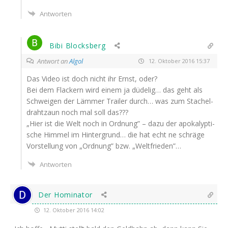
Antworten
Bibi Blocksberg
Antwort an
Algol
12. Oktober 2016 15:37
Das Video ist doch nicht ihr Ernst, oder?
Bei dem Fla­ckern wird einem ja düdelig… das geht als
Schwei­gen der Läm­mer Trai­ler durch… was zum Sta­chel­
draht­zaun noch mal soll das???
„Hier ist die Welt noch in Ord­nung” – dazu der apo­ka­lyp­ti­
sche Him­mel im Hin­ter­grund… die hat echt ne schrä­ge
Vor­stel­lung von „Ord­nung” bzw. „Welt­frie­den”…
Antworten
Der Hominator
12. Oktober 2016 14:02