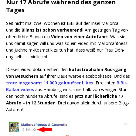
Nur 17 Abrufe während des ganzen
Tages
Seit nicht mal zwei Wochen ist BiBi auf der Insel Mal­lor­ca –
und die
Bilanz ist schon ver­hee­rend!
Am gest­ri­gen Tag ver­
öf­fent­lich­te Bian­ca ein
Video von einer Auto­fahrt
. Was sie
uns damit sagen will und was so ein Video mit Mal­lor­ca­fit­ness
und Juch­heim-Kos­me­tik zu tun hat, dass weiß nur Frau Döh­
ring selbst – vielleicht.
Die­ses Video doku­men­tiert den
kata­stro­pha­len Rück­gang
von Besu­chern
auf ihrer Dau­er­wer­be-Face­book­sei­te. Und das
trotz ins­ge­samt 11.000 gekauf­ter Likes
! Erreich­ten
BiBis
Bal­kon­vi­de­os
aus Ham­burg einst inner­halb von weni­gen Stun­
den noch hun­der­te Abru­fe, sind es jetzt
nur lächer­li­che 17
Abru­fe – in 12 Stun­den
. Drei davon allein durch unse­re Blog-
Autoren!