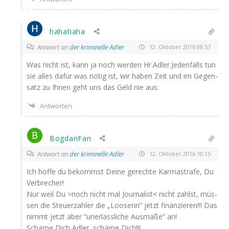
hahahaha
Antwort an
der kriminelle Adler
12. Oktober 2016 08:57
Was nicht ist, kann ja noch wer­den Hr.Adler.Jedenfalls tun
sie alles dafür was nötig ist, wir haben Zeit und im Gegen­
satz zu Ihnen geht uns das Geld nie aus.
Antworten
BogdanFan
Antwort an
der kriminelle Adler
12. Oktober 2016 10:15
Ich hof­fe du bekommst Dei­ne gerech­te Kar­ma­stra­fe, Du
Verbrecher!
Nur weil Du >noch nicht mal Jour­na­list< nicht zahlst, müs­
sen die Steu­er­zah­ler die „Loo­se­rin” jetzt finan­zie­ren!!! Das
nimmt jetzt aber “uner­läss­li­che Aus­ma­ße” an!
Schä­me Dich Adler, schä­me Dich!!!