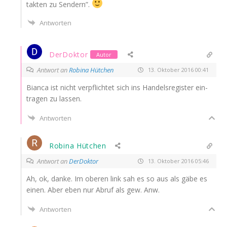
tak­ten zu Sendern”.
Antworten
DerDoktor
Autor
Antwort an
Robina Hütchen
13. Oktober 2016 00:41
Bian­ca ist nicht ver­pflich­tet sich ins Han­dels­re­gis­ter ein­
tra­gen zu lassen.
Antworten
Robina Hütchen
Antwort an
DerDoktor
13. Oktober 2016 05:46
Ah, ok, dan­ke. Im obe­ren link sah es so aus als gäbe es
einen. Aber eben nur Abruf als gew. Anw.
Antworten