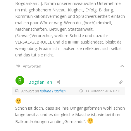
Bog­d­an­Fan :-). Nimm unse­rer niveau­vol­len Unter­neh­me­
rin mit geho­be­nem Niveau, Klug­heit, Erfolg, Bil­dung,
Kom­mu­ni­ka­ti­ons­ver­mö­gen und Sprach­ver­siert­heit ein­fach
mal ein paar Wör­ter weg. Wenn du „(hoch)kriminell,
Machen­schaf­ten, Betrü­ger, Staats­an­walt,
(Schwer)Verbrecher, wei­te­re Schrit­te und dazu ihr
VERSAL-GEBRÜLLE
und die !!!!!!!!!!!” aus­blen­dest, bleibt da
wenig übrig. Erbärm­lich – außer: sie reflek­tiert sich selbst
und das tut sie nicht.
Antworten
BogdanFan
Antwort an
Robina Hütchen
13. Oktober 2016 16:33
Schön ist doch, dass sie ihre Umgangs­for­men wohl schon
lan­ge besitzt und es die glei­che Masche ist, wie bei ihren
Bal­kon­dro­hun­gen an die „Gemein­de”.