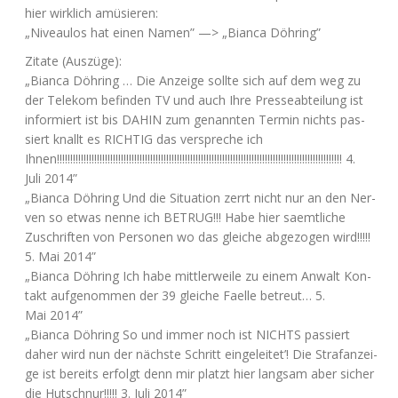
hier wirk­lich amüsieren:
„Niveau­los hat einen Namen” —> „Bian­ca Döhring”
Zita­te (Aus­zü­ge):
„Bian­ca Döh­ring … Die Anzei­ge soll­te sich auf dem weg zu
der Tele­kom befin­den
TV
und auch Ihre Pres­se­ab­tei­lung ist
infor­miert ist bis
DAHIN
zum genann­ten Ter­min nichts pas­
siert knallt es
RICHTIG
das ver­spre­che ich
Ihnen!!!!!!!!!!!!!!!!!!!!!!!!!!!!!!!!!!!!!!!!!!!!!!!!!!!!!!!!!!!!!!!!!!!!!!!!!!!!!!!!!!!!!!!!!!!!!!!!!!!!!!!!!!! 4.
Juli 2014”
„Bian­ca Döh­ring Und die Situa­ti­on zerrt nicht nur an den Ner­
ven so etwas nen­ne ich
BETRUG
!!! Habe hier saemt­li­che
Zuschrif­ten von Per­so­nen wo das glei­che abge­zo­gen wird!!!!!
5. Mai 2014”
„Bian­ca Döh­ring Ich habe mitt­ler­wei­le zu einem Anwalt Kon­
takt auf­ge­nom­men der 39 glei­che Fael­le betreut… 5.
Mai 2014”
„Bian­ca Döh­ring So und immer noch ist
NICHTS
pas­siert
daher wird nun der nächs­te Schritt ein­ge­lei­tet’! Die Straf­an­zei­
ge ist bereits erfolgt denn mir platzt hier lang­sam aber sicher
die Hut­schnur!!!!! 3. Juli 2014”