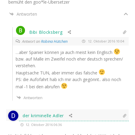
bemüht den goo*le-Übersetzer
Antworten
Bibi Blocksberg
Antwort an
Robina Hütchen
12. Oktober 2016 10:04
…aber Spa­ni­er kön­nen ja auch meist kein Eng­lisch
bzw. auf Mal­le im Zwei­fel noch eher deutsch sprechen/
verstehen.
Haupt­sa­che
TUN
, aber immer das falsche
PS
: die Auf­o­fahrt hab ich mir auch gegönnt.. also noch
mal ‑1 bei den abrufen
Antworten
der kriminelle Adler
12. Oktober 2016 06:36