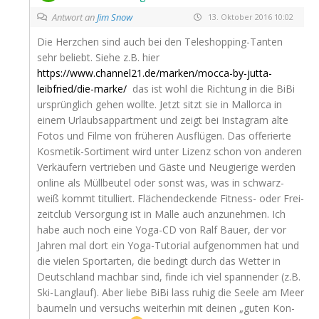
Antwort an
Jim Snow
13. Oktober 2016 10:02
Die Herz­chen sind auch bei den Tele­shop­ping-Tan­ten
sehr beliebt. Sie­he z.B. hier
https://www.channel21.de/marken/mocca-by-jutta-
leibfried/die-marke/
das ist wohl die Rich­tung in die BiBi
ursprüng­lich gehen woll­te. Jetzt sitzt sie in Mal­lor­ca in
einem Urlaubs­ap­part­ment und zeigt bei Insta­gram alte
Fotos und Fil­me von frü­he­ren Aus­flü­gen. Das offe­rier­te
Kos­me­tik-Sor­ti­ment wird unter Lizenz schon von ande­ren
Ver­käu­fern ver­trie­ben und Gäs­te und Neu­gie­ri­ge wer­den
online als Müll­beu­tel oder sonst was, was in schwarz-
weiß kommt titul­liert. Flä­chen­de­cken­de Fit­ness- oder Frei­
zeit­club Ver­sor­gung ist in Mal­le auch anzu­neh­men. Ich
habe auch noch eine Yoga-CD von Ralf Bau­er, der vor
Jah­ren mal dort ein Yoga-Tuto­ri­al auf­ge­nom­men hat und
die vie­len Sport­ar­ten, die bedingt durch das Wet­ter in
Deutsch­land mach­bar sind, fin­de ich viel span­nen­der (z.B.
Ski-Lang­lauf). Aber lie­be BiBi lass ruhig die See­le am Meer
bau­meln und ver­suchs wei­ter­hin mit dei­nen „guten Kon­