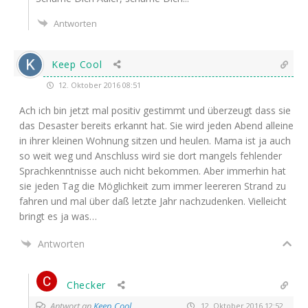
Antworten
Keep Cool
12. Oktober 2016 08:51
Ach ich bin jetzt mal posi­tiv gestimmt und über­zeugt dass sie
das Desas­ter bereits erkannt hat. Sie wird jeden Abend allei­ne
in ihrer klei­nen Woh­nung sit­zen und heu­len. Mama ist ja auch
so weit weg und Anschluss wird sie dort man­gels feh­len­der
Sprach­kennt­nis­se auch nicht bekom­men. Aber immer­hin hat
sie jeden Tag die Mög­lich­keit zum immer lee­re­ren Strand zu
fah­ren und mal über daß letz­te Jahr nach­zu­den­ken. Viel­leicht
bringt es ja was…
Antworten
Checker
Antwort an
Keep Cool
12. Oktober 2016 12:52