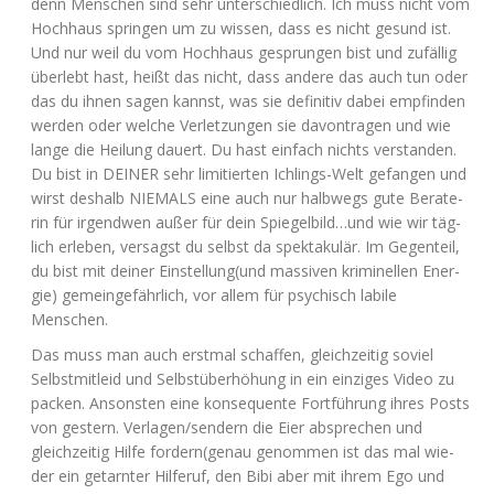
denn Men­schen sind sehr unter­schied­lich. Ich muss nicht vom
Hoch­haus sprin­gen um zu wis­sen, dass es nicht gesund ist.
Und nur weil du vom Hoch­haus gesprun­gen bist und zufäl­lig
über­lebt hast, heißt das nicht, dass ande­re das auch tun oder
das du ihnen sagen kannst, was sie defi­ni­tiv dabei emp­fin­den
wer­den oder wel­che Ver­let­zun­gen sie davon­tra­gen und wie
lan­ge die Hei­lung dau­ert. Du hast ein­fach nichts ver­stan­den.
Du bist in
DEINER
sehr limi­tier­ten Ich­lings-Welt gefan­gen und
wirst des­halb
NIEMALS
eine auch nur halb­wegs gute Bera­te­
rin für irgend­wen außer für dein Spiegelbild…und wie wir täg­
lich erle­ben, ver­sagst du selbst da spek­ta­ku­lär. Im Gegen­teil,
du bist mit dei­ner Einstellung(und mas­si­ven kri­mi­nel­len Ener­
gie) gemein­ge­fähr­lich, vor allem für psy­chisch labi­le
Menschen.
Das muss man auch erst­mal schaf­fen, gleich­zei­tig soviel
Selbst­mit­leid und Selbst­über­hö­hung in ein ein­zi­ges Video zu
packen. Ansons­ten eine kon­se­quen­te Fort­füh­rung ihres Posts
von ges­tern. Verlagen/sendern die Eier abspre­chen und
gleich­zei­tig Hil­fe fordern(genau genom­men ist das mal wie­
der ein getarn­ter Hil­fe­ruf, den Bibi aber mit ihrem Ego und