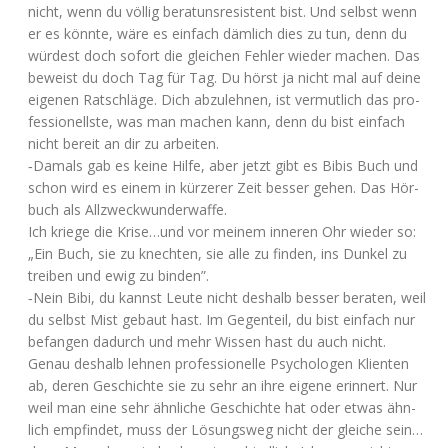
nicht, wenn du völ­lig bera­tuns­re­sis­tent bist. Und selbst wenn
er es könn­te, wäre es ein­fach däm­lich dies zu tun, denn du
wür­dest doch sofort die glei­chen Feh­ler wie­der machen. Das
beweist du doch Tag für Tag. Du hörst ja nicht mal auf dei­ne
eige­nen Rat­schlä­ge. Dich abzu­leh­nen, ist ver­mut­lich das pro­
fes­sio­nells­te, was man machen kann, denn du bist ein­fach
nicht bereit an dir zu arbeiten.
‑Damals gab es kei­ne Hil­fe, aber jetzt gibt es Bibis Buch und
schon wird es einem in kür­ze­rer Zeit bes­ser gehen. Das Hör­
buch als Allzweckwunderwaffe.
Ich krie­ge die Krise…und vor mei­nem inne­ren Ohr wie­der so:
„Ein Buch, sie zu knech­ten, sie alle zu fin­den, ins Dun­kel zu
trei­ben und ewig zu binden”.
‑Nein Bibi, du kannst Leu­te nicht des­halb bes­ser bera­ten, weil
du selbst Mist gebaut hast. Im Gegen­teil, du bist ein­fach nur
befan­gen dadurch und mehr Wis­sen hast du auch nicht.
Genau des­halb leh­nen pro­fes­sio­nel­le Psy­cho­lo­gen Kli­en­ten
ab, deren Geschich­te sie zu sehr an ihre eige­ne erin­nert. Nur
weil man eine sehr ähn­li­che Geschich­te hat oder etwas ähn­
lich emp­fin­det, muss der Lösungs­weg nicht der glei­che sein…