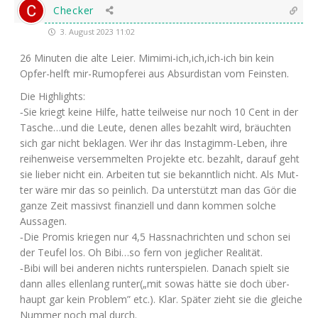
Checker
3. August 2023 11:02
26 Minu­ten die alte Lei­er. Mimimi-ich,ich,ich-ich bin kein
Opfer-helft mir-Rum­op­fe­rei aus Absur­di­stan vom Feinsten.
Die High­lights:
‑Sie kriegt kei­ne Hil­fe, hat­te teil­wei­se nur noch 10 Cent in der
Tasche…und die Leu­te, denen alles bezahlt wird, bräuch­ten
sich gar nicht bekla­gen. Wer ihr das Ins­tag­imm-Leben, ihre
rei­hen­wei­se ver­sem­mel­ten Pro­jek­te etc. bezahlt, dar­auf geht
sie lie­ber nicht ein. Arbei­ten tut sie bekannt­lich nicht. Als Mut­
ter wäre mir das so pein­lich. Da unter­stützt man das Gör die
gan­ze Zeit mas­sivst finan­zi­ell und dann kom­men sol­che
Aussagen.
‑Die Pro­mis krie­gen nur 4,5 Hass­nach­rich­ten und schon sei
der Teu­fel los. Oh Bibi…so fern von jeg­li­cher Realität.
‑Bibi will bei ande­ren nichts run­ter­spie­len. Danach spielt sie
dann alles ellen­lang runter(„mit sowas hät­te sie doch über­
haupt gar kein Pro­blem” etc.). Klar. Spä­ter zieht sie die glei­che
Num­mer noch mal durch.