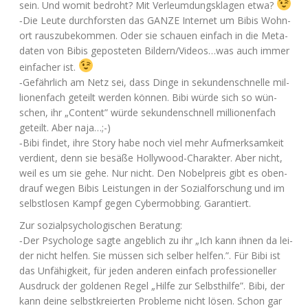
sein. Und womit bedroht? Mit Ver­leum­dungs­kla­gen etwa?
‑Die Leu­te durch­fors­ten das
GANZE
Inter­net um Bibis Wohn­
ort raus­zu­be­kom­men. Oder sie schau­en ein­fach in die Meta­
da­ten von Bibis gepos­te­ten Bildern/Videos…was auch immer
ein­fa­cher ist.
‑Gefähr­lich am Netz sei, dass Din­ge in sekun­den­schnel­le mil­
lio­nen­fach geteilt wer­den kön­nen. Bibi wür­de sich so wün­
schen, ihr „Con­tent” wür­de sekun­den­schnell mil­lio­nen­fach
geteilt. Aber naja…;-)
‑Bibi fin­det, ihre Sto­ry habe noch viel mehr Auf­merk­sam­keit
ver­dient, denn sie besä­ße Hol­ly­wood-Cha­rak­ter. Aber nicht,
weil es um sie gehe. Nur nicht. Den Nobel­preis gibt es oben­
drauf wegen Bibis Leis­tun­gen in der Sozi­al­for­schung und im
selbst­lo­sen Kampf gegen Cyber­mob­bing. Garantiert.
Zur sozi­al­psy­cho­lo­gi­schen Beratung:
‑Der Psy­cho­lo­ge sag­te angeb­lich zu ihr „Ich kann ihnen da lei­
der nicht hel­fen. Sie müs­sen sich sel­ber hel­fen.”. Für Bibi ist
das Unfä­hig­keit, für jeden ande­ren ein­fach pro­fes­sio­nel­ler
Aus­druck der gol­de­nen Regel „Hil­fe zur Selbst­hil­fe”. Bibi, der
kann dei­ne selbst­kre­ierten Pro­ble­me nicht lösen. Schon gar