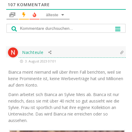
107
KOMMENTARE
älteste
Nachteule
3. August 2023 07:01
Bian­ca meint nie­mand will über ihren Fall berich­ten, weil sie
kei­ne Pro­mi­nen­te ist, kei­ne Wer­be­ver­trä­ge hat und Mil­lio­nen
auf dem Konto.
Dann arbei­tet sich Bian­ca an Syl­vie Meis ab. Bian­ca ist nur
nei­disch, dass sie mit über 40 nicht so gut aus­sieht wie die
Syl­vie. Frau ist sport­lich und hat ihre eige­ne Kol­lek­ti­on an
Unter­wä­sche. Das wird Bian­ca nie errei­chen oder so
aussehen.