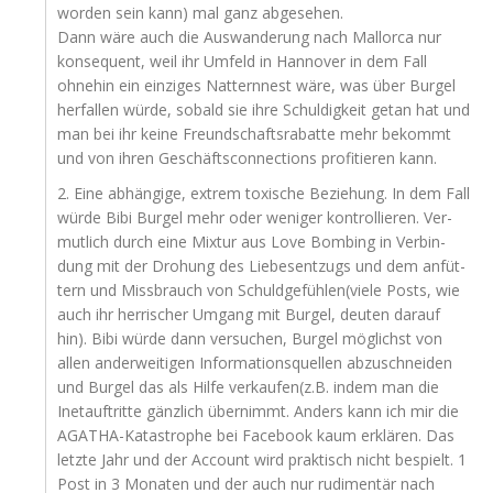
wor­den sein kann) mal ganz abgesehen.
Dann wäre auch die Aus­wan­de­rung nach Mal­lor­ca nur
kon­se­quent, weil ihr Umfeld in Han­no­ver in dem Fall
ohne­hin ein ein­zi­ges Nat­tern­nest wäre, was über Bur­gel
her­fal­len wür­de, sobald sie ihre Schul­dig­keit getan hat und
man bei ihr kei­ne Freund­schafts­ra­bat­te mehr bekommt
und von ihren Geschäfts­con­nec­tions pro­fi­tie­ren kann.
2. Eine abhän­gi­ge, extrem toxi­sche Bezie­hung. In dem Fall
wür­de Bibi Bur­gel mehr oder weni­ger kon­trol­lie­ren. Ver­
mut­lich durch eine Mix­tur aus Love Bom­bing in Ver­bin­
dung mit der Dro­hung des Lie­bes­ent­zugs und dem anfüt­
tern und Miss­brauch von Schuldgefühlen(viele Posts, wie
auch ihr her­ri­scher Umgang mit Bur­gel, deu­ten dar­auf
hin). Bibi wür­de dann ver­su­chen, Bur­gel mög­lichst von
allen ander­wei­ti­gen Infor­ma­ti­ons­quel­len abzu­schnei­den
und Bur­gel das als Hil­fe verkaufen(z.B. indem man die
Ine­t­auf­trit­te gänz­lich über­nimmt. Anders kann ich mir die
AGA­THA-Kata­stro­phe bei Face­book kaum erklä­ren. Das
letz­te Jahr und der Account wird prak­tisch nicht bespielt. 1
Post in 3 Mona­ten und der auch nur rudi­men­tär nach