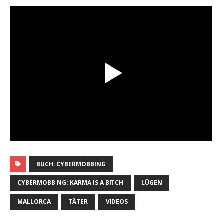
BUCH: CYBERMOBBING
CYBERMOBBING: KARMA IS A BITCH
LÜGEN
MALLORCA
TÄTER
VIDEOS