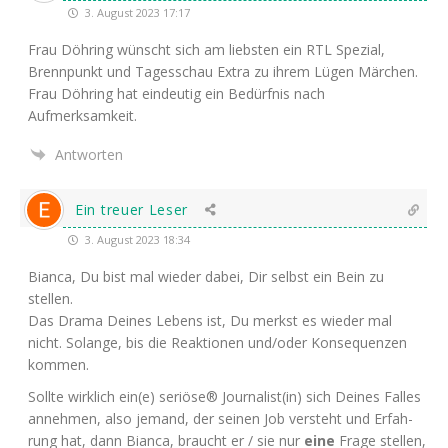
3. August 2023 17:17
Frau Döh­ring wünscht sich am liebs­ten ein
RTL
Spe­zi­al,
Brenn­punkt und Tages­schau Extra zu ihrem Lügen Mär­chen.
Frau Döh­ring hat ein­deu­tig ein Bedürf­nis nach
Aufmerksamkeit.
Antworten
Ein treuer Leser
3. August 2023 18:34
Bian­ca, Du bist mal wie­der dabei, Dir selbst ein Bein zu
stellen.
Das Dra­ma Dei­nes Lebens ist, Du merkst es wie­der mal
nicht. Solan­ge, bis die Reak­tio­nen und/oder Kon­se­quen­zen
kommen.
Soll­te wirk­lich ein(e) seriö­se® Journalist(in) sich Dei­nes Fal­les
anneh­men, also jemand, der sei­nen Job ver­steht und Erfah­
rung hat, dann Bian­ca, braucht er / sie nur
eine
Fra­ge stel­len,