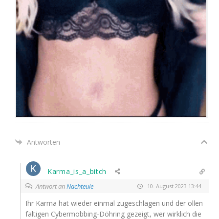
Antworten
Karma_is_a_bitch
Antwort an
Nachteule
10. August 2023 13:44
Ihr Kar­ma hat wie­der ein­mal zuge­schla­gen und der ollen
fal­ti­gen Cyber­mob­bing-Döh­ring gezeigt, wer wirk­lich die