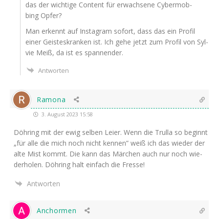
das der wich­ti­ge Con­tent für erwach­se­ne Cyber­mob­
bing Opfer?
Man erkennt auf Insta­gram sofort, dass das ein Pro­fil
einer Geis­tes­kran­ken ist. Ich gehe jetzt zum Pro­fil von Syl­
vie Meiß, da ist es spannender.
Antworten
Ramona
3. August 2023 15:58
Döh­ring mit der ewig sel­ben Lei­er. Wenn die Trul­la so beginnt
„für alle die mich noch nicht ken­nen” weiß ich das wie­der der
alte Mist kommt. Die kann das Mär­chen auch nur noch wie­
der­ho­len. Döh­ring halt ein­fach die Fresse!
Antworten
Anchormen