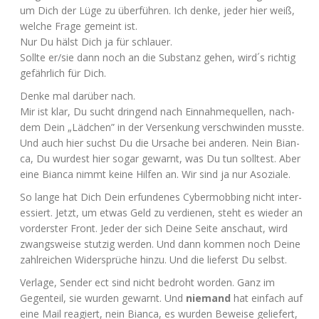
um Dich der Lüge zu über­füh­ren. Ich den­ke, jeder hier weiß,
wel­che Fra­ge gemeint ist.
Nur Du hälst Dich ja für schlauer.
Soll­te er/sie dann noch an die Sub­stanz gehen, wird´s rich­tig
gefähr­lich für Dich.
Den­ke mal dar­über nach.
Mir ist klar, Du sucht drin­gend nach Ein­nah­me­quel­len, nach­
dem Dein „Läd­chen” in der Ver­sen­kung ver­schwin­den musste.
Und auch hier suchst Du die Ursa­che bei ande­ren. Nein Bian­
ca, Du wur­dest hier sogar gewarnt, was Du tun soll­test. Aber
eine Bian­ca nimmt kei­ne Hil­fen an. Wir sind ja nur Asoziale.
So lan­ge hat Dich Dein erfun­de­nes Cyber­mob­bing nicht inter­
es­siert. Jetzt, um etwas Geld zu ver­die­nen, steht es wie­der an
vor­ders­ter Front. Jeder der sich Dei­ne Sei­te anschaut, wird
zwangs­wei­se stut­zig wer­den. Und dann kom­men noch Dei­ne
zahl­rei­chen Wider­sprü­che hin­zu. Und die lie­ferst Du selbst.
Ver­la­ge, Sen­der ect sind nicht bedroht wor­den. Ganz im
Gegen­teil, sie wur­den gewarnt. Und
nie­mand
hat ein­fach auf
eine Mail reagiert, nein Bian­ca, es wur­den Bewei­se gelie­fert,