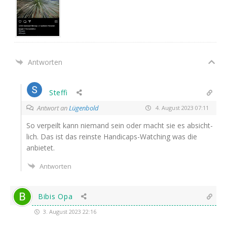
Antworten
Steffi
Antwort an
Lügenbold
4. August 2023 07:11
So ver­peilt kann nie­mand sein oder macht sie es absicht­
lich. Das ist das reins­te Han­di­caps-Wat­ching was die
anbietet.
Antworten
Bibis Opa
3. August 2023 22:16