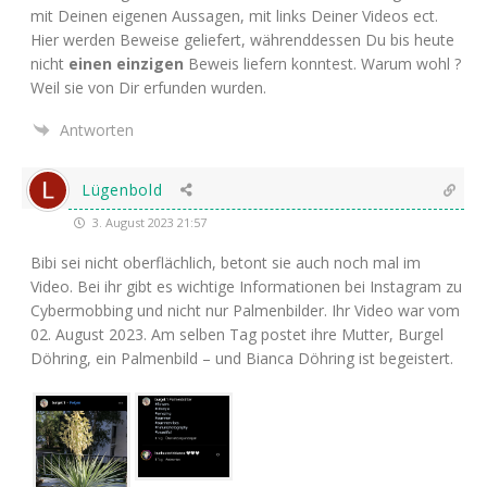
mit Dei­nen eige­nen Aus­sa­gen, mit links Dei­ner Vide­os ect.
Hier wer­den Bewei­se gelie­fert, wäh­rend­des­sen Du bis heu­te
nicht
einen ein­zi­gen
Beweis lie­fern konn­test. War­um wohl ?
Weil sie von Dir erfun­den wurden.
Antworten
Lügenbold
3. August 2023 21:57
Bibi sei nicht ober­fläch­lich, betont sie auch noch mal im
Video. Bei ihr gibt es wich­ti­ge Infor­ma­tio­nen bei Insta­gram zu
Cyber­mob­bing und nicht nur Pal­men­bil­der. Ihr Video war vom
02. August 2023. Am sel­ben Tag pos­tet ihre Mut­ter, Bur­gel
Döh­ring, ein Pal­men­bild – und Bian­ca Döh­ring ist begeistert.