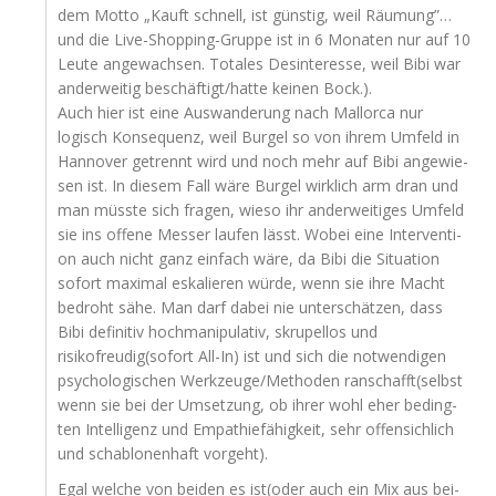
dem Mot­to „Kauft schnell, ist güns­tig, weil Räumung”…
und die Live-Shop­ping-Grup­pe ist in 6 Mona­ten nur auf 10
Leu­te ange­wach­sen. Tota­les Des­in­ter­es­se, weil Bibi war
ander­wei­tig beschäftigt/hatte kei­nen Bock.).
Auch hier ist eine Aus­wan­de­rung nach Mal­lor­ca nur
logisch Kon­se­quenz, weil Bur­gel so von ihrem Umfeld in
Han­no­ver getrennt wird und noch mehr auf Bibi ange­wie­
sen ist. In die­sem Fall wäre Bur­gel wirk­lich arm dran und
man müss­te sich fra­gen, wie­so ihr ander­wei­ti­ges Umfeld
sie ins offe­ne Mes­ser lau­fen lässt. Wobei eine Inter­ven­ti­
on auch nicht ganz ein­fach wäre, da Bibi die Situa­ti­on
sofort maxi­mal eska­lie­ren wür­de, wenn sie ihre Macht
bedroht sähe. Man darf dabei nie unter­schät­zen, dass
Bibi defi­ni­tiv hoch­ma­ni­pu­la­tiv, skru­pel­los und
risikofreudig(sofort All-In) ist und sich die not­wen­di­gen
psy­cho­lo­gi­schen Werkzeuge/Methoden ranschafft(selbst
wenn sie bei der Umset­zung, ob ihrer wohl eher beding­
ten Intel­li­genz und Empa­thie­fä­hig­keit, sehr offen­sich­lich
und scha­blo­nen­haft vorgeht).
Egal wel­che von bei­den es ist(oder auch ein Mix aus bei­