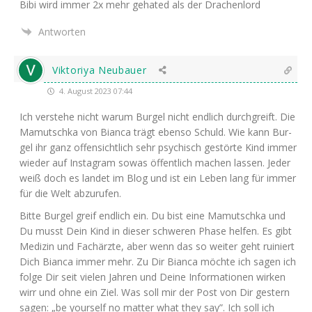
Bibi wird immer 2x mehr geha­ted als der Drachenlord
Antworten
Viktoriya Neubauer
4. August 2023 07:44
Ich ver­ste­he nicht war­um Bur­gel nicht end­lich durch­greift. Die
Mamutsch­ka von Bian­ca trägt eben­so Schuld. Wie kann Bur­
gel ihr ganz offen­sicht­lich sehr psy­chisch gestör­te Kind immer
wie­der auf Insta­gram sowas öffent­lich machen las­sen. Jeder
weiß doch es lan­det im Blog und ist ein Leben lang für immer
für die Welt abzurufen.
Bit­te Bur­gel greif end­lich ein. Du bist eine Mamutsch­ka und
Du musst Dein Kind in die­ser schwe­ren Pha­se hel­fen. Es gibt
Medi­zin und Fach­ärz­te, aber wenn das so wei­ter geht rui­niert
Dich Bian­ca immer mehr. Zu Dir Bian­ca möch­te ich sagen ich
fol­ge Dir seit vie­len Jah­ren und Dei­ne Infor­ma­tio­nen wir­ken
wirr und ohne ein Ziel. Was soll mir der Post von Dir ges­tern
sagen: „be yours­elf no mat­ter what they say”. Ich soll ich