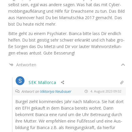
selbst sein, egal was ande­re sagen. Was hat das mit Cyber­
mob­bing­auf­klä­rung und Hil­fe für Erwach­se­ne zu tun. Das Bild
aus Han­no­ver hast Du bei Mamutsch­ka 2017 gemacht. Das
bist Du heu­te nicht mehr.
Bit­te geht zu einem Psych­ia­ter. Bian­ca bit­te lass Dir end­lich
hel­fen. Du bist geis­tig sehr schwer erkrankt und ich habe gro­
ße Sor­gen das Du Miet­zi und Dir vor lau­ter Wahn­vor­stel­lun­
gen etwas antust. Gute Besserung!
Antworten
SEK Mallorca
Antwort an
Viktoriya Neubauer
4. August 2023 09:02
Bur­gel zieht kom­men­des Jahr nach Mal­lor­ca. Sie hat dort
ein
EFH
gekauft in dem Bian­ca bereits wohnt. Dann
bekommt Bian­ca eine rund um die Uhr Betreu­ung durch
ihre Mut­ter. Wir emp­feh­len eine Fuß­fes­sel und eine Aus­
bil­dung für Bian­ca z.B. als Rei­ni­gungs­kraft, da hier­für