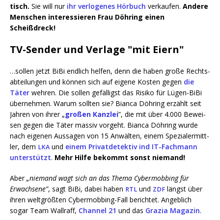
tisch.
Sie will nur
ihr ver­lo­ge­nes Hör­buch
ver­kau­fen.
Ande­re
Men­schen inter­es­sie­ren Frau Döh­ring einen
Scheißdreck!
TV-Sender und Verlage "mit Eiern"
…sol­len jetzt BiBi end­lich hel­fen, denn die haben gro­ße Rechts­
ab­tei­lun­gen und kön­nen sich auf eige­ne Kos­ten gegen
die
Täter
weh­ren. Die sol­len gefäl­ligst das Risi­ko für Lügen-BiBi
über­neh­men. War­um soll­ten sie? Bian­ca Döh­ring erzählt seit
Jah­ren von ihrer „
gro­ßen Kanz­lei
”, die mit über 4.000 Bewei­
sen gegen die Täter mas­siv vor­geht. Bian­ca Döh­ring wur­de
nach eige­nen Aus­sa­gen von 15 Anwäl­ten, einem Spe­zi­al­ermitt­
ler, dem
und
einem Pri­vat­de­tek­tiv ind IT-Fach­mann
LKA
unter­stützt
.
Mehr Hil­fe bekommt sonst niemand!
Aber
„nie­mand wagt sich an das The­ma Cyber­mob­bing für
Erwach­se­ne”
, sagt BiBi, dabei haben
und
längst über
RTL
ZDF
ihren welt­größ­ten Cyber­mob­bing-Fall berich­tet. Angeb­lich
sogar Team Wall­raff,
Chan­nel 21
und das
Gra­zia Maga­zin
.