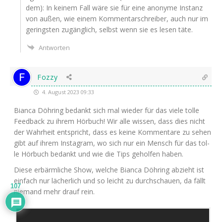
dem): In kei­nem Fall wäre sie für eine anony­me Instanz
von außen, wie einem Kom­men­tar­schrei­ber, auch nur im
gerings­ten zugäng­lich, selbst wenn sie es lesen täte.
Antworten
Fozzy
4. August 2023 09:33
Bian­ca Döh­ring bedankt sich mal wie­der für das vie­le tol­le
Feed­back zu ihrem Hör­buch! Wir alle wis­sen, dass dies nicht
der Wahr­heit ent­spricht, dass es kei­ne Kom­men­ta­re zu sehen
gibt auf ihrem Insta­gram, wo sich nur ein Mensch für das tol­
le Hör­buch bedankt und wie die Tips gehol­fen haben.
Die­se erbärm­li­che Show, wel­che Bian­ca Döh­ring abzieht ist
ein­fach nur lächer­lich und so leicht zu durch­schau­en, da fällt
107
nie­mand mehr drauf rein.