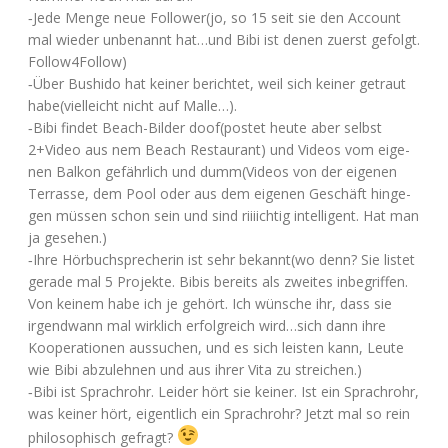
‑Jede Men­ge neue Follower(jo, so 15 seit sie den Account
mal wie­der unbe­nannt hat…und Bibi ist denen zuerst gefolgt.
Follow4Follow)
‑Über Bushi­do hat kei­ner berich­tet, weil sich kei­ner getraut
habe(vielleicht nicht auf Malle…).
‑Bibi fin­det Beach-Bil­der doof(postet heu­te aber selbst
2+Video aus nem Beach Restau­rant) und Vide­os vom eige­
nen Bal­kon gefähr­lich und dumm(Videos von der eige­nen
Ter­ras­se, dem Pool oder aus dem eige­nen Geschäft hin­ge­
gen müs­sen schon sein und sind riii­ich­tig intel­li­gent. Hat man
ja gesehen.)
‑Ihre Hör­buch­spre­che­rin ist sehr bekannt(wo denn? Sie lis­tet
gera­de mal 5 Pro­jek­te. Bibis bereits als zwei­tes inbe­grif­fen.
Von kei­nem habe ich je gehört. Ich wün­sche ihr, dass sie
irgend­wann mal wirk­lich erfolg­reich wird…sich dann ihre
Koope­ra­tio­nen aus­su­chen, und es sich leis­ten kann, Leu­te
wie Bibi abzu­leh­nen und aus ihrer Vita zu streichen.)
‑Bibi ist Sprach­rohr. Lei­der hört sie kei­ner. Ist ein Sprach­rohr,
was kei­ner hört, eigent­lich ein Sprach­rohr? Jetzt mal so rein
phi­lo­so­phisch gefragt?