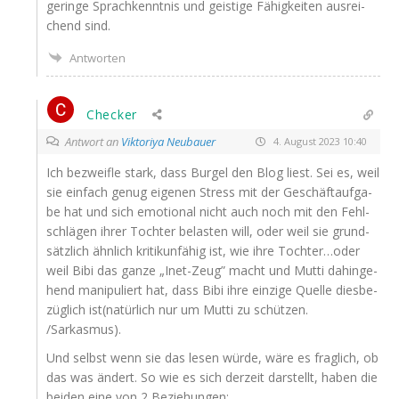
gerin­ge Sprach­kennt­nis und geis­ti­ge Fähig­kei­ten aus­rei­
chend sind.
Antworten
Checker
Antwort an
Viktoriya Neubauer
4. August 2023 10:40
Ich bezweif­le stark, dass Bur­gel den Blog liest. Sei es, weil
sie ein­fach genug eige­nen Stress mit der Geschäft­auf­ga­
be hat und sich emo­tio­nal nicht auch noch mit den Fehl­
schlä­gen ihrer Toch­ter belas­ten will, oder weil sie grund­
sätz­lich ähn­lich kri­tik­un­fä­hig ist, wie ihre Tochter…oder
weil Bibi das gan­ze „Inet-Zeug” macht und Mut­ti dahin­ge­
hend mani­pu­liert hat, dass Bibi ihre ein­zi­ge Quel­le dies­be­
züg­lich ist(natürlich nur um Mut­ti zu schüt­zen.
/Sarkasmus).
Und selbst wenn sie das lesen wür­de, wäre es frag­lich, ob
das was ändert. So wie es sich der­zeit dar­stellt, haben die
bei­den eine von 2 Beziehungen: