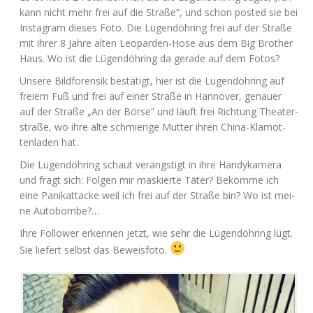
kann nicht mehr frei auf die Stra­ße”, und schon pos­ted sie bei
Insta­gram die­ses Foto. Die Lügen­döh­ring frei auf der Stra­ße
mit ihrer 8 Jah­re alten Leo­par­den-Hose aus dem Big Brot­her
Haus. Wo ist die Lügen­döh­ring da gera­de auf dem Fotos?
Unse­re Bild­fo­ren­sik bestä­tigt, hier ist die Lügen­döh­ring auf
frei­em Fuß und frei auf einer Stra­ße in Han­no­ver, genau­er
auf der Stra­ße „An der Bör­se” und läuft frei Rich­tung Thea­ter­
stra­ße, wo ihre alte schmie­ri­ge Mut­ter ihren Chi­na-Kla­mot­
ten­la­den hat.
Die Lügen­döh­ring schaut ver­ängs­tigt in ihre Han­dy­ka­me­ra
und fragt sich: Fol­gen mir mas­kier­te Täter? Bekom­me ich
eine Panik­at­ta­cke weil ich frei auf der Stra­ße bin? Wo ist mei­
ne Autobombe?…
Ihre Fol­lower erken­nen jetzt, wie sehr die Lügen­döh­ring lügt.
Sie lie­fert selbst das Beweisfoto.