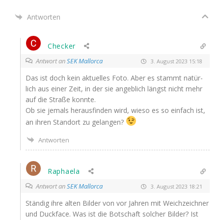
Antworten
Checker
Antwort an
SEK Mallorca
3. August 2023 15:18
Das ist doch kein aktu­el­les Foto. Aber es stammt natür­
lich aus einer Zeit, in der sie angeb­lich längst nicht mehr
auf die Stra­ße konnte.
Ob sie jemals her­aus­fin­den wird, wie­so es so ein­fach ist,
an ihren Stand­ort zu gelangen?
Antworten
Raphaela
Antwort an
SEK Mallorca
3. August 2023 18:21
Stän­dig ihre alten Bil­der von vor Jah­ren mit Weich­zeich­ner
und Duck­face. Was ist die Bot­schaft sol­cher Bil­der? Ist