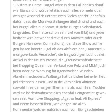
1. Sis­ters in Crime. Bur­gel wäre in dem Fall ähn­lich drauf
wie Bian­ca und wür­de letzt­lich auch alles so mehr oder
weni­ger wis­sent­lich unter­stüt­zen. Vie­les spricht jeden­falls
dafür, dass die Moral­vor­stel­lun­gen ähn­lich sind und auch
bei Bur­gel alles nur Show ist(siehe Bur­gels Selst­dar­stel­
lungs­vi­deo. Das hat­te schon sehr viel von Bibi) und jeder
bedroht wird(entweder direkt durch Anwäl­te oder durch
Bur­gels Han­no­ver Con­nec­tions), der die­se Show auf­flie­
gen las­sen könn­te. Egal ob das Abfei­ern der „Daueer­räu­
mungs­ver­kaufs-Ver­ar­sche”, die frag­wür­di­gen Lob­hu­de­lei-
Arti­kel in der Neu­en Pres­se, die „Freund­schafts­diens­te”
bei Shop­ping Queen, der Ver­kauf von Pelz und MLM-Juch­
heim oder die Wer­bung für irgend­wel­che Wunder-
Abnehmmethoden…Walburga hat da bis­her kei­ner­lei Skru­
pel erken­nen las­sen. Und in die kri­mi­nel­len Aktio­nen
sowohl ihres dama­li­gen Ehe­manns als auch ihrer Toch­ter
wird sie höchst­wahr­schein­lich eben­falls ein­ge­weiht gewe­
sen sein. Vom Live Shop­ping: „Aga­tha feat. Ali Express”
und ihrem hass­erfüll­ten „Wir krie­gen sie alle”-
Kommentar(welcher natür­lich auch von Bibi geschrie­ben