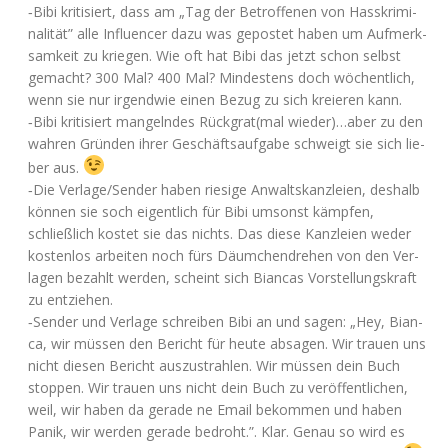
‑Bibi kri­ti­siert, dass am „Tag der Betrof­fe­nen von Hass­kri­mi­
na­li­tät” alle Influen­cer dazu was gepos­tet haben um Auf­merk­
sam­keit zu krie­gen. Wie oft hat Bibi das jetzt schon selbst
gemacht? 300 Mal? 400 Mal? Min­des­tens doch wöchent­lich,
wenn sie nur irgend­wie einen Bezug zu sich kre­ieren kann.
‑Bibi kri­ti­siert man­geln­des Rückgrat(mal wieder)…aber zu den
wah­ren Grün­den ihrer Geschäfts­auf­ga­be schweigt sie sich lie­
ber aus.
‑Die Verlage/Sender haben rie­si­ge Anwalts­kanz­lei­en, des­halb
kön­nen sie soch eigent­lich für Bibi umsonst kämp­fen,
schließ­lich kos­tet sie das nichts. Das die­se Kanz­lei­en weder
kos­ten­los arbei­ten noch fürs Däum­chen­dre­hen von den Ver­
la­gen bezahlt wer­den, scheint sich Bian­cas Vor­stel­lungs­kraft
zu entziehen.
‑Sen­der und Ver­la­ge schrei­ben Bibi an und sagen: „Hey, Bian­
ca, wir müs­sen den Bericht für heu­te absa­gen. Wir trau­en uns
nicht die­sen Bericht aus­zu­strah­len. Wir müs­sen dein Buch
stop­pen. Wir trau­en uns nicht dein Buch zu ver­öf­fent­li­chen,
weil, wir haben da gera­de ne Email bekom­men und haben
Panik, wir wer­den gera­de bedroht.”. Klar. Genau so wird es