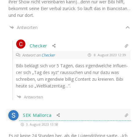
ihrer Show nicht ver­ein­ba­ren kann)…denn nur wer Bibi hilft,
bekommt sei­ne Eier ver­bal zurück. So läuft das in Biancistan…
und nur dort.
Antworten
Checker
Antwort an
Checker
8. August 2023 12:39
Bibi beklagt sich vor 5 Tagen, dass irgend­wel­che Influen­
cer sich „Tag des xyz” raus­su­chen und nur dazu was
schrei­ben, um irgend­wie bil­lig Con­tent zu kre­ieren. Bibi
heu­te so „Welt­kat­zen­tag…”.
Antworten
SEK Mallorca
3. August 2023 13:58
Es ist kei­ne 24 Stun­den her, als die Lügen­döh­ring sag­te, „Ich