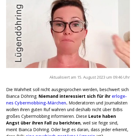
Aktua­li­siert am 15. August 2023 um 09:46 Uhr
Die Wahr­heit soll nicht aus­ge­spro­chen wer­den, beschwert sich
Bian­ca Döh­ring.
Nie­mand inter­es­siert sich für ihr
erlo­ge­
nes Cyber­mob­bing-Mär­chen
.
Mode­ra­to­ren und Jour­na­lis­ten
wol­len ihren guten Ruf wah­ren und des­halb nicht über BiBis
gro­ßes Cyber­mob­bing infor­mie­ren. Die­se
Leu­te haben
Angst über ihren Fall zu berich­ten
, weil sie fei­ge sind,
meint Bian­ca Döh­ring. Oder liegt es dar­an, dass jeder erkennt,