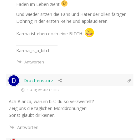
Fäden im Leben zieht
Und wie­der sit­zen die Fans und Hater der ollen fal­ti­gen
Döh­ring in der ers­ten Rei­he und applaudieren.
Kar­ma ist eben doch eine
BITCH
______________________
Karma_is_a_bitch
Antworten
Drachensturz
3. August 2023 10:02
Ach Bian­ca, war­um bist du so verzweifelt?
Zeig uns die täg­li­chen Morddrohungen!
Sonst glaubt dir keiner.
Antworten