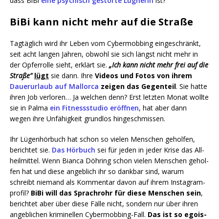
dass BiBi
eine psy­chisch gestör­te Lüg­ne­rin
ist?
BiBi kann nicht mehr auf die Straße
Tag­täg­lich wird ihr Leben vom Cyber­mob­bing ein­ge­schränkt,
seit acht lan­gen Jah­ren, obwohl sie sich längst nicht mehr in
der Opfer­rol­le sieht, erklärt sie.
„Ich kann nicht mehr frei auf die
Stra­ße”
lügt
sie dann. Ihre
Vide­os und Fotos von ihrem
Dau­er­ur­laub auf Mal­lor­ca
zei­gen das Gegen­teil
. Sie hat­te
ihren Job ver­lo­ren… Ja wel­chen denn? Erst letz­ten Monat woll­te
sie in Pal­ma
ein Fit­ness­stu­dio eröff­nen
, hat aber dann
wegen ihre Unfä­hig­keit grund­los hingeschmissen.
Ihr Lügen­hör­buch hat schon so vie­len Men­schen gehol­fen,
berich­tet sie.
Das Hör­buch
sei für jeden in jeder Kri­se das All­
heil­mit­tel. Wenn Bian­ca Döh­ring schon vie­len Men­schen gehol­
fen hat und die­se angeb­lich ihr so dank­bar sind, war­um
schreibt nie­mand als Kom­men­tar davon auf ihrem Insta­g­ram­
pro­fil?
BiBi will das Sprach­rohr für die­se Men­schen sein
,
berich­tet aber über die­se Fäl­le nicht, son­dern nur über ihren
angeb­li­chen kri­mi­nel­len Cyber­mob­bing-Fall.
Das ist so ego­is­